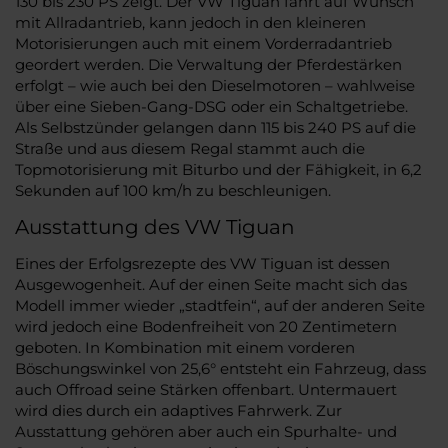
130 bis 230 PS zeigt. Der VW Tiguan fährt auf Wunsch
mit Allradantrieb, kann jedoch in den kleineren
Motorisierungen auch mit einem Vorderradantrieb
geordert werden. Die Verwaltung der Pferdestärken
erfolgt – wie auch bei den Dieselmotoren – wahlweise
über eine Sieben-Gang-DSG oder ein Schaltgetriebe.
Als Selbstzünder gelangen dann 115 bis 240 PS auf die
Straße und aus diesem Regal stammt auch die
Topmotorisierung mit Biturbo und der Fähigkeit, in 6,2
Sekunden auf 100 km/h zu beschleunigen.
Ausstattung des VW Tiguan
Eines der Erfolgsrezepte des VW Tiguan ist dessen
Ausgewogenheit. Auf der einen Seite macht sich das
Modell immer wieder „stadtfein“, auf der anderen Seite
wird jedoch eine Bodenfreiheit von 20 Zentimetern
geboten. In Kombination mit einem vorderen
Böschungswinkel von 25,6° entsteht ein Fahrzeug, dass
auch Offroad seine Stärken offenbart. Untermauert
wird dies durch ein adaptives Fahrwerk. Zur
Ausstattung gehören aber auch ein Spurhalte- und