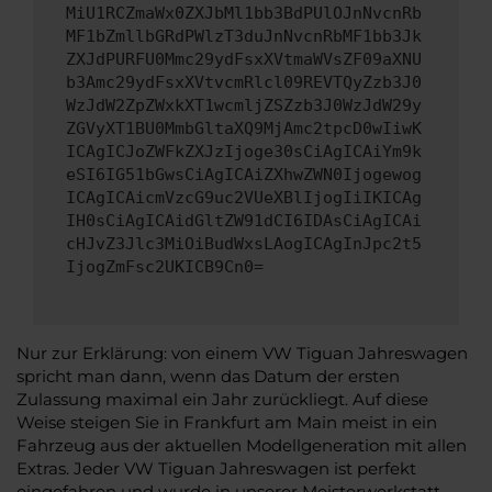
MiU1RCZmaWx0ZXJbMl1bb3BdPUlOJnNvcnRb
MF1bZmllbGRdPWlzT3duJnNvcnRbMF1bb3Jk
ZXJdPURFU0Mmc29ydFsxXVtmaWVsZF09aXNU
b3Amc29ydFsxXVtvcmRlcl09REVTQyZzb3J0
WzJdW2ZpZWxkXT1wcmljZSZzb3J0WzJdW29y
ZGVyXT1BU0MmbGltaXQ9MjAmc2tpcD0wIiwK
ICAgICJoZWFkZXJzIjoge30sCiAgICAiYm9k
eSI6IG51bGwsCiAgICAiZXhwZWN0Ijogewog
ICAgICAicmVzcG9uc2VUeXBlIjogIiIKICAg
IH0sCiAgICAidGltZW91dCI6IDAsCiAgICAi
cHJvZ3Jlc3MiOiBudWxsLAogICAgInJpc2t5
IjogZmFsc2UKICB9Cn0=
Nur zur Erklärung: von einem VW Tiguan Jahreswagen
spricht man dann, wenn das Datum der ersten
Zulassung maximal ein Jahr zurückliegt. Auf diese
Weise steigen Sie in Frankfurt am Main meist in ein
Fahrzeug aus der aktuellen Modellgeneration mit allen
Extras. Jeder VW Tiguan Jahreswagen ist perfekt
eingefahren und wurde in unserer Meisterwerkstatt