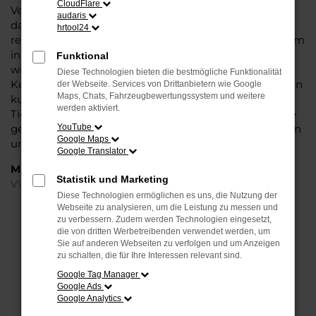
CloudFlare
Verarbeitung und die Liebe zum Detail. Hinzu kommt,
audaris
dass in puncto Ausstattung in dieser Fahrzeugklasse
hrtool24
regelrecht Maßstäbe gesetzt werden, was sich vor allem
in Sachen Assistenzsysteme und Sicherheit
Funktional
widerspiegelt. Und dann ist da noch das Design, dass
Diese Technologien bieten die bestmögliche Funktionalität
Kenner sprichwörtlich mit der Zunge schnalzen lässt. In
der Webseite. Services von Drittanbietern wie Google
Maps, Chats, Fahrzeugbewertungssystem und weitere
kurzen Worten: für Frankfurt am Main ist eijn VW
werden aktiviert.
Tiguan Jahreswagen eine perfekte Wahl, alldieweil Sie
gegenüber einem Neuwagen erheblich an Geld sparen
YouTube
Google Maps
und einen soliden Nachlass bzw. Rabatt erhalten.
Google Translator
Marken
Statistik und Marketing
VW
Diese Technologien ermöglichen es uns, die Nutzung der
Webseite zu analysieren, um die Leistung zu messen und
FEHLER: NETWORK ERROR
zu verbessern. Zudem werden Technologien eingesetzt,
die von dritten Werbetreibenden verwendet werden, um
Sie auf anderen Webseiten zu verfolgen und um Anzeigen
Beim Laden ist ein Fehler aufgetreten.
zu schalten, die für Ihre Interessen relevant sind.
Hier sind ein paar Tipps, die dir helfen können:
Google Tag Manager
Google Ads
Überprüfe deine Firewall und deine
Google Analytics
Internetverbindung.