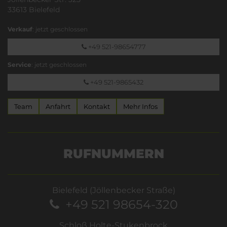
33613 Bielefeld
Verkauf
: jetzt geschlossen
+49 521-98654777
Service
: jetzt geschlossen
+49 521-9865432
Team
Anfahrt
Kontakt
Mehr Infos
RUFNUMMERN
Bielefeld (Jöllenbecker Straße)
+49 521 98654-320
Schloß Holte-Stukenbrock