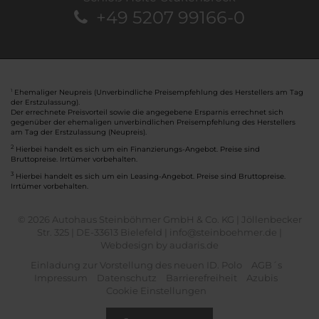
+49 5207 99166-0
Ehemaliger Neupreis (Unverbindliche Preisempfehlung des Herstellers am Tag
1
der Erstzulassung).
Der errechnete Preisvorteil sowie die angegebene Ersparnis errechnet sich
gegenüber der ehemaligen unverbindlichen Preisempfehlung des Herstellers
am Tag der Erstzulassung (Neupreis).
2
Hierbei handelt es sich um ein Finanzierungs-Angebot. Preise sind
Bruttopreise. Irrtümer vorbehalten.
3
Hierbei handelt es sich um ein Leasing-Angebot. Preise sind Bruttopreise.
Irrtümer vorbehalten.
© 2026 Autohaus Steinböhmer GmbH & Co. KG | Jöllenbecker
Str. 325 | DE-33613 Bielefeld | info@steinboehmer.de |
Webdesign by audaris.de
Einladung zur Vorstellung des neuen ID. Polo
AGB´s
Impressum
Datenschutz
Barrierefreiheit
Azubis
Cookie Einstellungen