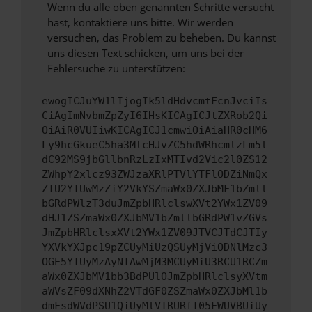
Wenn du alle oben genannten Schritte versucht
hast, kontaktiere uns bitte. Wir werden
versuchen, das Problem zu beheben. Du kannst
uns diesen Text schicken, um uns bei der
Fehlersuche zu unterstützen:
ewogICJuYW1lIjogIk5ldHdvcmtFcnJvciIs
CiAgImNvbmZpZyI6IHsKICAgICJtZXRob2Qi
OiAiR0VUIiwKICAgICJ1cmwiOiAiaHR0cHM6
Ly9hcGkueC5ha3MtcHJvZC5hdWRhcmlzLm5l
dC92MS9jbGllbnRzLzIxMTIvd2Vic2l0ZS12
ZWhpY2xlcz93ZWJzaXRlPTVlYTFlODZiNmQx
ZTU2YTUwMzZiY2VkYSZmaWx0ZXJbMF1bZmll
bGRdPWlzT3duJmZpbHRlclswXVt2YWx1ZV09
dHJ1ZSZmaWx0ZXJbMV1bZmllbGRdPW1vZGVs
JmZpbHRlclsxXVt2YWx1ZV09JTVCJTdCJTIy
YXVkYXJpc19pZCUyMiUzQSUyMjViODNlMzc3
OGE5YTUyMzAyNTAwMjM3MCUyMiU3RCU1RCZm
aWx0ZXJbMV1bb3BdPUlOJmZpbHRlclsyXVtm
aWVsZF09dXNhZ2VTdGF0ZSZmaWx0ZXJbMl1b
dmFsdWVdPSU1QiUyMlVTRURfT05FWUVBUiUy