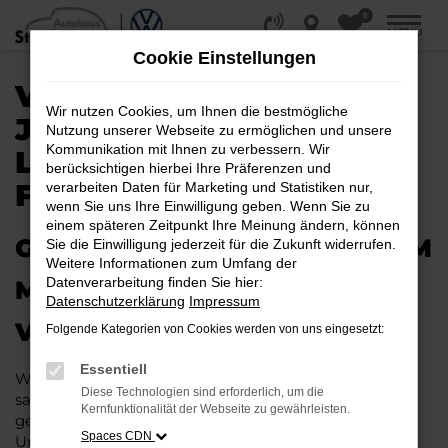
0
Zum
MENÜ
Hauptinhalt
Cookie Einstellungen
springen
VW TIGUAN
Wir nutzen Cookies, um Ihnen die bestmögliche
JAHRESWAGEN |
Nutzung unserer Webseite zu ermöglichen und unsere
Kommunikation mit Ihnen zu verbessern. Wir
LIEFERSERVICE NACH
berücksichtigen hierbei Ihre Präferenzen und
FRANKFURT AM MAIN
verarbeiten Daten für Marketing und Statistiken nur,
wenn Sie uns Ihre Einwilligung geben. Wenn Sie zu
einem späteren Zeitpunkt Ihre Meinung ändern, können
GAS GEBEN IN FRANKFURT AM
Sie die Einwilligung jederzeit für die Zukunft widerrufen.
Weitere Informationen zum Umfang der
Datenverarbeitung finden Sie hier:
MAIN – VIELLEICHT BALD IM
Datenschutzerklärung
Impressum
VW TIGUAN JAHRESWAGEN
Folgende Kategorien von Cookies werden von uns eingesetzt:
Essentiell
Wer Argumente für einen VW Tiguan Jahreswagen
Diese Technologien sind erforderlich, um die
sammelt, wird schnell fündig. Das Fahrzeug ist wie
Kernfunktionalität der Webseite zu gewährleisten.
geschaffen für Fahrten in Frankfurt am Main und
Spaces CDN
Umgebung und überzeugt durch seine erstklassige