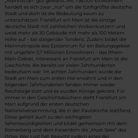
„Mainhattan“ gut gewählt. Mit 736.000 Einwohnern
handelt es sich zwar „nur“ um die fünftgrößte deutsche
Stadt und doch ist die Bedeutung kaum zu
unterschätzen. Frankfurt am Main ist die einzige
deutsche Stadt mit zahlreichen Wolkenkratzern und
weist mehr als 30 Gebäude mit mehr als 100 Metern
Höhe auf – bei steigender Tendenz. Zudem bildet die
Mainmetropole das Epizentrum für ein Ballungsgebiet
mit ungefähr 5,7 Millionen Einwohnern – das Rhein-
Main-Gebiet. Interessant an Frankfurt am Main ist die
Geschichte, die bereits vor vielen Jahrhunderten
bedeutsam war. Im achten Jahrhundert wurde die
Stadt am Main zum ersten Mal erwähnt und in den
folgenden Jahrhunderten fanden immer wieder
Reichstage statt und es wurden Könige gekrönt. Für
immer in den Geschichtsbüchern steht Frankfurt am
Main aufgrund der ersten deutschen
Nationalversammlung, die in der Paulskirche stattfand.
Diese gehört auch zu den wichtigsten
Sehenswürdigkeiten und bildet gemeinsam mit dem
Römerberg und dem Kaiserdom die „Must-Sees“ des
Ortes. Wer Lust hat, besucht zudem eines der