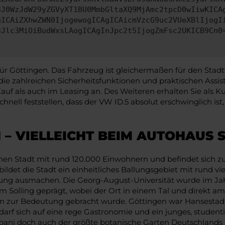
3J0WzJdW29yZGVyXT1BU0MmbGltaXQ9MjAmc2tpcD0wIiwKICA
gICAiZXhwZWN0IjogewogICAgICAicmVzcG9uc2VUeXBlIjogI
3Jlc3MiOiBudWxsLAogICAgInJpc2t5IjogZmFsc2UKICB9Cn0
ür Göttingen. Das Fahrzeug ist gleichermaßen für den Stadt
die zahlreichen Sicherheitsfunktionen und praktischen Ass
uf als auch im Leasing an. Des Weiteren erhalten Sie als K
hnell feststellen, dass der VW ID.5 absolut erschwinglich 
 – VIELLEICHT BEIM AUTOHAUS
einen Stadt mit rund 120.000 Einwohnern und befindet sich z
t die Stadt ein einheitliches Ballungsgebiet mit rund vier
rung ausmachen. Die Georg-August-Universität wurde im Jah
Solling geprägt, wobei der Ort in einem Tal und direkt am Fl
n zur Bedeutung gebracht wurde. Göttingen war Hansestadt
arf sich auf eine rege Gastronomie und ein junges, studenti
 Albani doch auch der größte botanische Garten Deutschlands