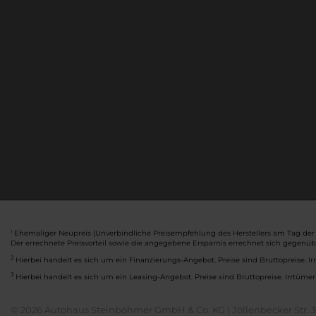
Ehemaliger Neupreis (Unverbindliche Preisempfehlung des Herstellers am Tag der 
1
Der errechnete Preisvorteil sowie die angegebene Ersparnis errechnet sich gegenü
2
Hierbei handelt es sich um ein Finanzierungs-Angebot. Preise sind Bruttopreise. Ir
3
Hierbei handelt es sich um ein Leasing-Angebot. Preise sind Bruttopreise. Irrtümer
© 2026 Autohaus Steinböhmer GmbH & Co. KG | Jöllenbecker Str. 32