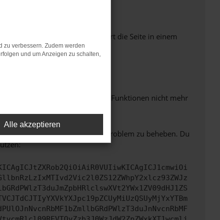
Seiten verhindern. Funktioniert die Seite in einem
nd zu verbessern. Zudem werden
rfolgen und um Anzeigen zu schalten,
m neuesten Stand sind.
 auch dazu führen, dass bestimmte Funktionen nicht mehr
Alle akzeptieren
bitte. Wir werden versuchen, das Problem zu beheben. Du
ützen:
KICAgICJtZXRob2QiOiAiR0VUIiwKICAgICJ1cmwiOi
GllbnRzLzIxMTIvd2Vic2l0ZS12ZWhpY2xlcz93ZWJz
lbGRdPWlzT3duJmZpbHRlclswXVt2YWx1ZV09dHJ1ZS
TVCJTdCJTIyYXVkYXJpc19pZCUyMiUzQSUyMjYxYTBm
dPUlOJnNvcnRbMF1bZmllbGRdPWlzT3duJnNvcnRbMF
VtvcmRlcl09REVTQyZzb3J0WzJdW2ZpZWxkXT1wcmlj