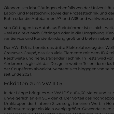
Ökonomisch lebt Göttingen ebenfalls von der Universitä
Labor- und Messtechnik sowie der Prozesstechnik und dam
Bahn oder die Autobahnen A7 und A38 und wahlweise eine 
Von Göttingen ins Autohaus Steinböhmer ist es nicht weit
– sei es direkt nach Göttingen oder in die Umgebung. Kenn
wir Service und Kundenbindung groß und bieten neben de
Der VW ID.5 ist bereits das dritte Elektrofahrzeug des Wo
Crossover-Coupé, das sich viele Elemente mit dem ID.4 t
Reichweite und herausragender Technik. In Tests wird vor
Andererseits gleicht das Design in weiten Teilen dem des 
der Coupéform abweicht, versteht sich hingegen von selbs
seit Ende 2021.
Eckdaten zum VW ID.5
In der Länge bringt es der VW ID.5 auf 4,60 Meter und ist
unweigerlich an ein SUV denkt. Der Vorteil des hochgezo
Umklappen der hinteren Sitze sorgt für einen Wert in Höhe 
Kofferraum sogar ein klein wenig größer. Gewendet wird das