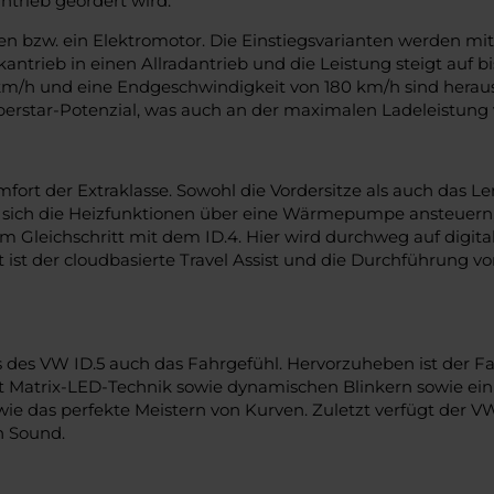
ntrieb geordert wird.
ren bzw. ein Elektromotor. Die Einstiegsvarianten werden 
kantrieb in einen Allradantrieb und die Leistung steigt auf 
 km/h und eine Endgeschwindigkeit von 180 km/h sind herau
erstar-Potenzial, was auch an der maximalen Ladeleistung v
mfort der Extraklasse. Sowohl die Vordersitze als auch das L
ich die Heizfunktionen über eine Wärmepumpe ansteuern, w
 Gleichschritt mit dem ID.4. Hier wird durchweg auf digita
ist der cloudbasierte Travel Assist und die Durchführung vo
ras des VW ID.5 auch das Fahrgefühl. Hervorzuheben ist der
it Matrix-LED-Technik sowie dynamischen Blinkern sowie ei
wie das perfekte Meistern von Kurven. Zuletzt verfügt der 
n Sound.