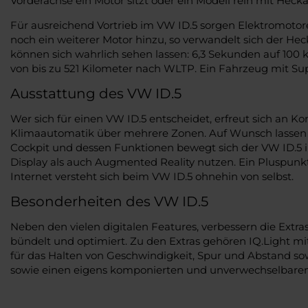
Vorderachse ein Motor sitzt oder ein Modell rein mit Hecka
Für ausreichend Vortrieb im VW ID.5 sorgen Elektromoto
noch ein weiterer Motor hinzu, so verwandelt sich der Hec
können sich wahrlich sehen lassen: 6,3 Sekunden auf 100
von bis zu 521 Kilometer nach WLTP. Ein Fahrzeug mit Sup
Ausstattung des VW ID.5
Wer sich für einen VW ID.5 entscheidet, erfreut sich an Ko
Klimaautomatik über mehrere Zonen. Auf Wunsch lassen s
Cockpit und dessen Funktionen bewegt sich der VW ID.5 im
Display als auch Augmented Reality nutzen. Ein Pluspunkt 
Internet versteht sich beim VW ID.5 ohnehin von selbst.
Besonderheiten des VW ID.5
Neben den vielen digitalen Features, verbessern die Ext
bündelt und optimiert. Zu den Extras gehören IQ.Light m
für das Halten von Geschwindigkeit, Spur und Abstand so
sowie einen eigens komponierten und unverwechselbare