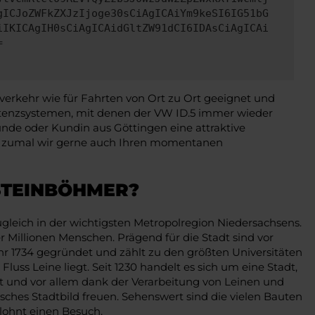
gICJoZWFkZXJzIjoge30sCiAgICAiYm9keSI6IG51bG
iIKICAgIH0sCiAgICAidGltZW91dCI6IDAsCiAgICAi
=
verkehr wie für Fahrten von Ort zu Ort geeignet und
istenzsystemen, mit denen der VW ID.5 immer wieder
unde oder Kundin aus Göttingen eine attraktive
ist, zumal wir gerne auch Ihren momentanen
 STEINBÖHMER?
ugleich in der wichtigsten Metropolregion Niedersachsens.
 Millionen Menschen. Prägend für die Stadt sind vor
r 1734 gegründet und zählt zu den größten Universitäten
uss Leine liegt. Seit 1230 handelt es sich um eine Stadt,
 und vor allem dank der Verarbeitung von Leinen und
sches Stadtbild freuen. Sehenswert sind die vielen Bauten
 lohnt einen Besuch.