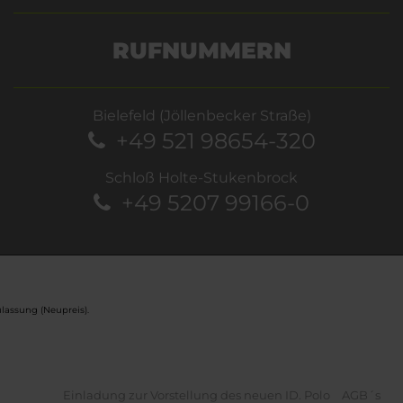
RUFNUMMERN
Bielefeld (Jöllenbecker Straße)
+49 521 98654-320
Schloß Holte-Stukenbrock
+49 5207 99166-0
lassung (Neupreis).
Einladung zur Vorstellung des neuen ID. Polo
AGB´s