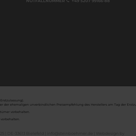
NOTFALLNUMMER
+49 5207 99166-88
Erstzulassung).
ber der ehemaligen unverbindlichen Preisempfehlung des Herstellers am Tag der Erstzu
rtümer vorbehalten.
 vorbehalten.
5 | DE-33613 Bielefeld | info@steinboehmer.de |
Webdesign by