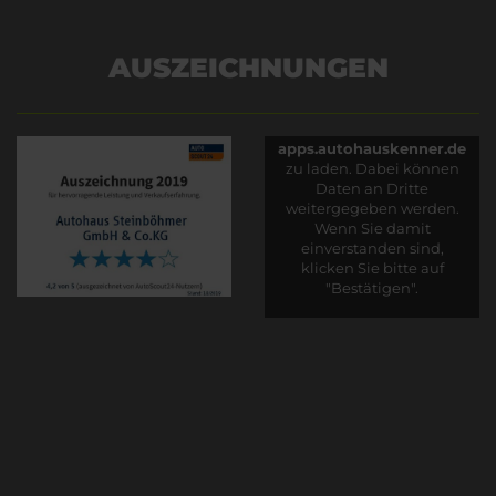
AUSZEICHNUNGEN
Es wird versucht, Inhalte
von
apps.autohauskenner.de
zu laden. Dabei können
Daten an Dritte
weitergegeben werden.
Wenn Sie damit
einverstanden sind,
klicken Sie bitte auf
"Bestätigen".
Bestätigen