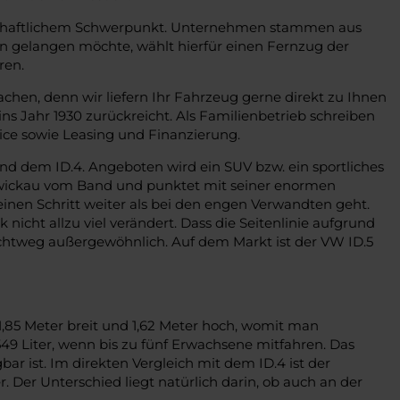
senschaftlichem Schwerpunkt. Unternehmen stammen aus
n gelangen möchte, wählt hierfür einen Fernzug der
ren.
chen, denn wir liefern Ihr Fahrzeug gerne direkt zu Ihnen
ns Jahr 1930 zurückreicht. Als Familienbetrieb schreiben
ce sowie Leasing und Finanzierung.
und dem ID.4. Angeboten wird ein SUV bzw. ein sportliches
n Zwickau vom Band und punktet mit seiner enormen
einen Schritt weiter als bei den engen Verwandten geht.
icht allzu viel verändert. Dass die Seitenlinie aufgrund
lichtweg außergewöhnlich. Auf dem Markt ist der VW ID.5
 1,85 Meter breit und 1,62 Meter hoch, womit man
9 Liter, wenn bis zu fünf Erwachsene mitfahren. Das
ar ist. Im direkten Vergleich mit dem ID.4 ist der
. Der Unterschied liegt natürlich darin, ob auch an der