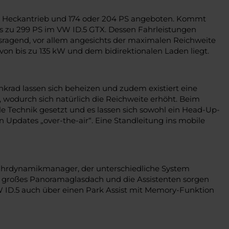
mit Heckantrieb und 174 oder 204 PS angeboten. Kommt
bis zu 299 PS im VW ID.5 GTX. Dessen Fahrleistungen
sragend, vor allem angesichts der maximalen Reichweite
on bis zu 135 kW und dem bidirektionalen Laden liegt.
enkrad lassen sich beheizen und zudem existiert eine
odurch sich natürlich die Reichweite erhöht. Beim
le Technik gesetzt und es lassen sich sowohl ein Head-Up-
n Updates „over-the-air“. Eine Standleitung ins mobile
 Fahrdynamikmanager, der unterschiedliche System
n großes Panoramaglasdach und die Assistenten sorgen
VW ID.5 auch über einen Park Assist mit Memory-Funktion