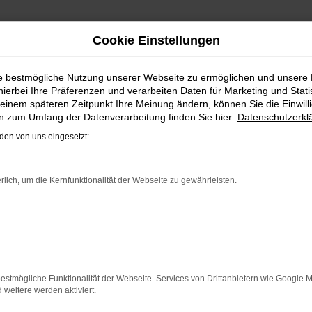
Cookie Einstellungen
 FINANZIEREN | LIEFERSER
ie bestmögliche Nutzung unserer Webseite zu ermöglichen und unsere
hierbei Ihre Präferenzen und verarbeiten Daten für Marketing und Stati
RZEUG FÜR GÖTTINGEN
einem späteren Zeitpunkt Ihre Meinung ändern, können Sie die Einwillig
en zum Umfang der Datenverarbeitung finden Sie hier:
Datenschutzerkl
bil bleiben. Unser Vorschlag ist ein VW ID.5, denn dieses 
en von uns eingesetzt:
5 für Göttingen ist perfekt verarbeitet und auf Langlebigkei
hl eine Tageszulassung als auch einen Jahreswagen erwerb
 zudem einen außergewöhnlichen Service. Das beginnt bei de
rlich, um die Kernfunktionalität der Webseite zu gewährleisten.
ER: NETWORK ERROR
n ist ein Fehler aufgetreten.
estmögliche Funktionalität der Webseite. Services von Drittanbietern wie Google 
 ein paar Tipps, die dir helfen können:
eitere werden aktiviert.