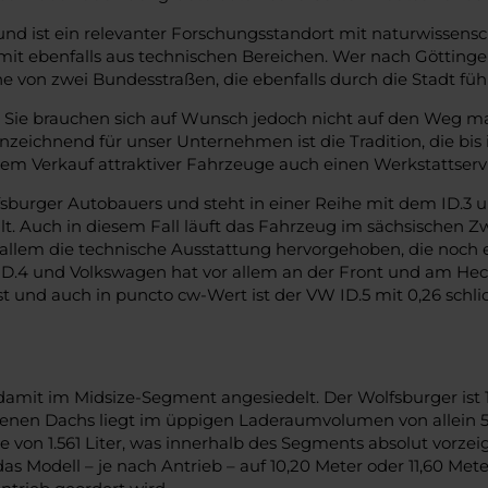
t und ist ein relevanter Forschungsstandort mit naturwis
it ebenfalls aus technischen Bereichen. Wer nach Göttinge
von zwei Bundesstraßen, die ebenfalls durch die Stadt füh
. Sie brauchen sich auf Wunsch jedoch nicht auf den Weg ma
zeichnend für unser Unternehmen ist die Tradition, die bis i
m Verkauf attraktiver Fahrzeuge auch einen Werkstattservi
lfsburger Autobauers und steht in einer Reihe mit dem ID.3 
eilt. Auch in diesem Fall läuft das Fahrzeug im sächsische
 allem die technische Ausstattung hervorgehoben, die noch 
ID.4 und Volkswagen hat vor allem an der Front und am Heck n
t und auch in puncto cw-Wert ist der VW ID.5 mit 0,26 sch
 damit im Midsize-Segment angesiedelt. Der Wolfsburger ist
genen Dachs liegt im üppigen Laderaumvolumen von allein 54
von 1.561 Liter, was innerhalb des Segments absolut vorzeigb
 Modell – je nach Antrieb – auf 10,20 Meter oder 11,60 Meter