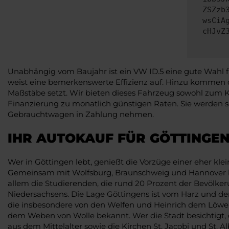
ZSZzb
wsCiA
cHJvZ
Unabhängig vom Baujahr ist ein VW ID.5 eine gute Wahl f
weist eine bemerkenswerte Effizienz auf. Hinzu kommen 
Maßstäbe setzt. Wir bieten dieses Fahrzeug sowohl zum Ka
Finanzierung zu monatlich günstigen Raten. Sie werden sc
Gebrauchtwagen in Zahlung nehmen.
IHR AUTOKAUF FÜR GÖTTINGEN
Wer in Göttingen lebt, genießt die Vorzüge einer eher kl
Gemeinsam mit Wolfsburg, Braunschweig und Hannover bilde
allem die Studierenden, die rund 20 Prozent der Bevölke
Niedersachsens. Die Lage Göttingens ist vom Harz und dem 
die insbesondere von den Welfen und Heinrich dem Löwe
dem Weben von Wolle bekannt. Wer die Stadt besichtigt, d
aus dem Mittelalter sowie die Kirchen St. Jacobi und St.