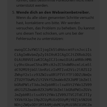
unterstützt werden.
Wende dich an den Webseitenbetreiber.
Wenn du alle oben genannten Schritte versucht
hast, kontaktiere uns bitte. Wir werden
versuchen, das Problem zu beheben. Du kannst
uns diesen Text schicken, um uns bei der
Fehlersuche zu unterstützen:
ewogICJuYW1lIjogIk5ldHdvcmtFcnJvciIs
CiAgImNvbmZpZyI6IHsKICAgICJtZXRob2Qi
OiAiR0VUIiwKICAgICJ1cmwiOiAiaHR0cHM6
Ly9hcGkueC5ha3MtcHJvZC5hdWRhcmlzLm5l
dC92MS9jbGllbnRzLzIxMTIvd2Vic2l0ZS12
ZWhpY2xlcz93ZWJzaXRlPTVlYTFlODZiNmQx
ZTU2YTUwMzZiY2VkYSZmaWx0ZXJbMF1bZmll
bGRdPWlzT3duJmZpbHRlclswXVt2YWx1ZV09
dHJ1ZSZmaWx0ZXJbMV1bZmllbGRdPW1vZGVs
JmZpbHRlclsxXVt2YWx1ZV09JTVCJTdCJTIy
YXVkYXJpc19pZCUyMiUzQSUyMjY0Zjk5N2U4
NDhjZWQxODY1MTA4MjdkMCUyMiU3RCU1RCZm