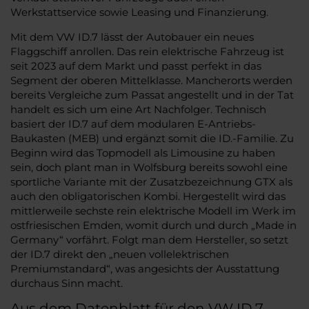
Werkstattservice sowie Leasing und Finanzierung.
Mit dem VW ID.7 lässt der Autobauer ein neues
Flaggschiff anrollen. Das rein elektrische Fahrzeug ist
seit 2023 auf dem Markt und passt perfekt in das
Segment der oberen Mittelklasse. Mancherorts werden
bereits Vergleiche zum Passat angestellt und in der Tat
handelt es sich um eine Art Nachfolger. Technisch
basiert der ID.7 auf dem modularen E-Antriebs-
Baukasten (MEB) und ergänzt somit die ID.-Familie. Zu
Beginn wird das Topmodell als Limousine zu haben
sein, doch plant man in Wolfsburg bereits sowohl eine
sportliche Variante mit der Zusatzbezeichnung GTX als
auch den obligatorischen Kombi. Hergestellt wird das
mittlerweile sechste rein elektrische Modell im Werk im
ostfriesischen Emden, womit durch und durch „Made in
Germany“ vorfährt. Folgt man dem Hersteller, so setzt
der ID.7 direkt den „neuen vollelektrischen
Premiumstandard“, was angesichts der Ausstattung
durchaus Sinn macht.
Aus dem Datenblatt für den VW ID.7