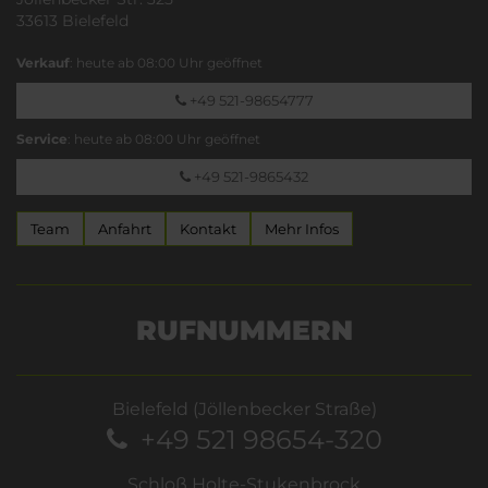
33613 Bielefeld
Verkauf
: heute ab 08:00 Uhr geöffnet
+49 521-98654777
Service
: heute ab 08:00 Uhr geöffnet
+49 521-9865432
Team
Anfahrt
Kontakt
Mehr Infos
RUFNUMMERN
Bielefeld (Jöllenbecker Straße)
+49 521 98654-320
Schloß Holte-Stukenbrock