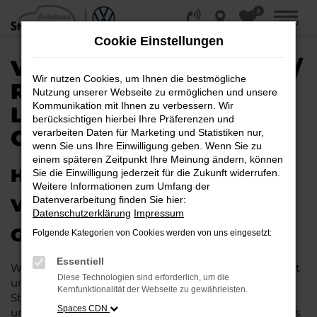
0
Zum
MENÜ
Hauptinhalt
Cookie Einstellungen
springen
VW ID.7 EU-NEUWAGEN /
Wir nutzen Cookies, um Ihnen die bestmögliche
REIMPORT |
Nutzung unserer Webseite zu ermöglichen und unsere
Kommunikation mit Ihnen zu verbessern. Wir
LIEFERSERVICE NACH
berücksichtigen hierbei Ihre Präferenzen und
GÖTTINGEN
verarbeiten Daten für Marketing und Statistiken nur,
wenn Sie uns Ihre Einwilligung geben. Wenn Sie zu
einem späteren Zeitpunkt Ihre Meinung ändern, können
HERAUSRAGENDE QUALITÄT:
Sie die Einwilligung jederzeit für die Zukunft widerrufen.
Weitere Informationen zum Umfang der
Datenverarbeitung finden Sie hier:
VW ID.7 EU-NEUWAGEN FÜR
Datenschutzerklärung
Impressum
GÖTTINGEN
Folgende Kategorien von Cookies werden von uns eingesetzt:
Essentiell
Wer in puncto Qualität keinerlei Kompromisse eingeht
Diese Technologien sind erforderlich, um die
und bei Fahrten durch Göttingen auf dem neuesten
Kernfunktionalität der Webseite zu gewährleisten.
Stand der Automobiltechnik sein möchte, landet
Spaces CDN
unweigerlich bei einem VW ID.7 EU-Neuwagen. Dieses