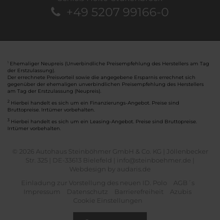
+49 5207 99166-0
Ehemaliger Neupreis (Unverbindliche Preisempfehlung des Herstellers am Tag
1
der Erstzulassung).
Der errechnete Preisvorteil sowie die angegebene Ersparnis errechnet sich
gegenüber der ehemaligen unverbindlichen Preisempfehlung des Herstellers
am Tag der Erstzulassung (Neupreis).
2
Hierbei handelt es sich um ein Finanzierungs-Angebot. Preise sind
Bruttopreise. Irrtümer vorbehalten.
3
Hierbei handelt es sich um ein Leasing-Angebot. Preise sind Bruttopreise.
Irrtümer vorbehalten.
© 2026 Autohaus Steinböhmer GmbH & Co. KG | Jöllenbecker
Str. 325 | DE-33613 Bielefeld | info@steinboehmer.de |
Webdesign by audaris.de
Einladung zur Vorstellung des neuen ID. Polo
AGB´s
Impressum
Datenschutz
Barrierefreiheit
Azubis
Cookie Einstellungen