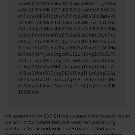
aWx0ZXJbMV1bb3BdPUlOJmZpbHRlclsyXVtm
aWVsZF09dXNhZ2VTdGF0ZSZmaWx0ZXJbMl1b
dmFsdWVdPSU1QiUyMk5FVyUyMiU1RCZmaWx0
ZXJbMl1bb3BdPUlOJnNvcnRbMF1bZmllbGRd
PWlzT3duJnNvcnRbMF1bb3JkZXJdPURFU0Mm
c29ydFsxXVtmaWVsZF09aXNUb3Amc29ydFsx
XVtvcmRlcl09REVTQyZzb3J0WzJdW2ZpZWxk
XT1wcmljZSZzb3J0WzJdW29yZGVyXT1BU0Mm
bGltaXQ9MjAmc2tpcD0wIiwKICAgICJoZWFk
ZXJzIjoge30sCiAgICAiYm9keSI6IG51bGws
CiAgICAiZXhwZWN0IjogewogICAgICAicmVz
cG9uc2VUeXBlIjogIiIKICAgIH0sCiAgICAi
dGltZW91dCI6IDAsCiAgICAicHJvZ3Jlc3Mi
OiBudWxsLAogICAgInJpc2t5IjogZmFsc2UK
ICB9Cn0=
Mit unserem VW ID.7 EU-Neuwagen Konfigurator legen
Sie Schritt für Schritt fest, mit welcher Lackierung,
welchem Motor und welchen Extras sind fortan in
Göttingen und Umgebung unterwegs sein möchten.