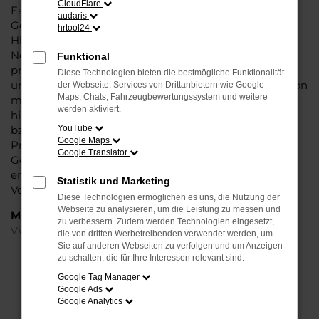
CloudFlare
Fahrzeug überzeugt vor allem in der aktuellen
audaris
Generation in den Vergleichstests und gilt in vielerlei
hrtool24
Hinsicht als Trendsetter. Wenn Sie Ihren VW ID.7 EU-
Neuwagen für Göttingen bei Steinböhmer kaufen,
Funktional
profitieren Sie gleich mehrfach. So bieten wir einen
Diese Technologien bieten die bestmögliche Funktionalität
umfangreichen Service und bringen eine Erfahrung von
der Webseite. Services von Drittanbietern wie Google
Maps, Chats, Fahrzeugbewertungssystem und weitere
mehr als 80 Jahren in die Beratung mit ein. Darüber
werden aktiviert.
hinaus sichern Sie sich bei jedem Kauf einen Rabatt
bzw. Nachlass, der teilweise im zweistelligen
YouTube
Google Maps
Prozentbereich liegt. VW ID.7 EU-Neuwagen für
Google Translator
Göttingen sind bei uns auch im Leasing zu haben und
entsprechend zu 100 Prozent Ihren individuellen
Statistik und Marketing
Vorstellungen.
Diese Technologien ermöglichen es uns, die Nutzung der
Webseite zu analysieren, um die Leistung zu messen und
Marken
zu verbessern. Zudem werden Technologien eingesetzt,
VW
die von dritten Werbetreibenden verwendet werden, um
Sie auf anderen Webseiten zu verfolgen und um Anzeigen
zu schalten, die für Ihre Interessen relevant sind.
FEHLER: NETWORK ERROR
Google Tag Manager
Google Ads
Beim Laden ist ein Fehler aufgetreten.
Google Analytics
Hier sind ein paar Tipps, die dir helfen können: