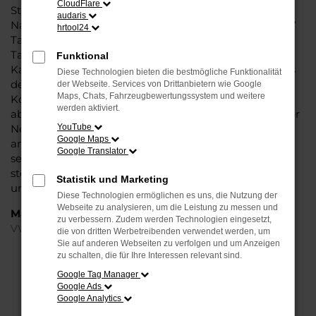
CloudFlare
Steinböhmer eine VW ID.7 Tageszulassung mit viel
audaris
Nachlass und ohne Abstriche bei der Qualität. VW ID.7
hrtool24
Tageszulassung: das klingt wie ein Trick und ist in der
Tat ein kleiner Kunstgriff, mit dem Autohändler den
Funktional
Kauf zu günstigeren Preisen möglich machen. Seitens
Diese Technologien bieten die bestmögliche Funktionalität
der Automobilhersteller werden stets nur enge
der Webseite. Services von Drittanbietern wie Google
Maps, Chats, Fahrzeugbewertungssystem und weitere
Korridore für die Preissetzung bei Neuwagen
werden aktiviert.
abgesteckt. Eine VW ID.7 Tageszulassung ist ein echter
Neuwagen, der für einen Tag in Göttingen oder
YouTube
Google Maps
anderswo zugelassen wurde. Dabei versteht sich von
Google Translator
selbst, dass der Kilometerstand bei Null komma Null
steht und Sie nach dem Kauf die erste Fahrt
Statistik und Marketing
unternehmen können.
Diese Technologien ermöglichen es uns, die Nutzung der
Webseite zu analysieren, um die Leistung zu messen und
Marken
zu verbessern. Zudem werden Technologien eingesetzt,
VW
die von dritten Werbetreibenden verwendet werden, um
Sie auf anderen Webseiten zu verfolgen und um Anzeigen
zu schalten, die für Ihre Interessen relevant sind.
FEHLER: NETWORK ERROR
Google Tag Manager
Google Ads
Beim Laden ist ein Fehler aufgetreten.
Google Analytics
Hier sind ein paar Tipps, die dir helfen können: