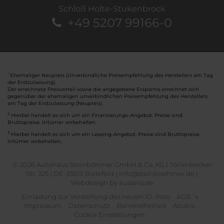
Schloß Holte-Stukenbrock
+49 5207 99166-0
Ehemaliger Neupreis (Unverbindliche Preisempfehlung des Herstellers am Tag
1
der Erstzulassung).
Der errechnete Preisvorteil sowie die angegebene Ersparnis errechnet sich
gegenüber der ehemaligen unverbindlichen Preisempfehlung des Herstellers
am Tag der Erstzulassung (Neupreis).
2
Hierbei handelt es sich um ein Finanzierungs-Angebot. Preise sind
Bruttopreise. Irrtümer vorbehalten.
3
Hierbei handelt es sich um ein Leasing-Angebot. Preise sind Bruttopreise.
Irrtümer vorbehalten.
© 2026 Autohaus Steinböhmer GmbH & Co. KG | Jöllenbecker
Str. 325 | DE-33613 Bielefeld | info@steinboehmer.de |
Webdesign by audaris.de
Einladung zur Vorstellung des neuen ID. Polo
AGB´s
Impressum
Datenschutz
Barrierefreiheit
Azubis
Cookie Einstellungen