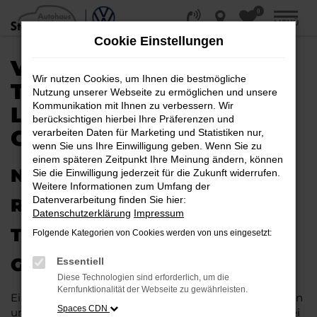
0
Zum
MENÜ
Hauptinhalt
Cookie Einstellungen
springen
VW ID.7
Wir nutzen Cookies, um Ihnen die bestmögliche
TAGESZULASSUNG |
Nutzung unserer Webseite zu ermöglichen und unsere
Kommunikation mit Ihnen zu verbessern. Wir
LIEFERSERVICE NACH
berücksichtigen hierbei Ihre Präferenzen und
GÖTTINGEN
verarbeiten Daten für Marketing und Statistiken nur,
wenn Sie uns Ihre Einwilligung geben. Wenn Sie zu
einem späteren Zeitpunkt Ihre Meinung ändern, können
NEUES FAHRZEUG MIT VIEL
Sie die Einwilligung jederzeit für die Zukunft widerrufen.
Weitere Informationen zum Umfang der
Datenverarbeitung finden Sie hier:
RABATT: IHRE VW ID.7
Datenschutzerklärung
Impressum
TAGESZULASSUNG FÜR
Folgende Kategorien von Cookies werden von uns eingesetzt:
GÖTTINGEN
Essentiell
Diese Technologien sind erforderlich, um die
Kernfunktionalität der Webseite zu gewährleisten.
Ein Neuwagen muss nicht teuer sein. Unser Kundinnen
Spaces CDN
und Kunden aus Göttingen und anderswo erhalten bei