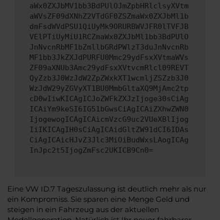
aWx0ZXJbMV1bb3BdPUlOJmZpbHRlclsyXVtm
aWVsZF09dXNhZ2VTdGF0ZSZmaWx0ZXJbMl1b
dmFsdWVdPSU1QiUyMk9ORURBWVJFR0lTVFJB
VElPTiUyMiU1RCZmaWx0ZXJbMl1bb3BdPUlO
JnNvcnRbMF1bZmllbGRdPWlzT3duJnNvcnRb
MF1bb3JkZXJdPURFU0Mmc29ydFsxXVtmaWVs
ZF09aXNUb3Amc29ydFsxXVtvcmRlcl09REVT
QyZzb3J0WzJdW2ZpZWxkXT1wcmljZSZzb3J0
WzJdW29yZGVyXT1BU0MmbGltaXQ9MjAmc2tp
cD0wIiwKICAgICJoZWFkZXJzIjoge30sCiAg
ICAiYm9keSI6IG51bGwsCiAgICAiZXhwZWN0
IjogewogICAgICAicmVzcG9uc2VUeXBlIjog
IiIKICAgIH0sCiAgICAidGltZW91dCI6IDAs
CiAgICAicHJvZ3Jlc3MiOiBudWxsLAogICAg
InJpc2t5IjogZmFsc2UKICB9Cn0=
Eine VW ID.7 Tageszulassung ist deutlich mehr als nur
ein Kompromiss. Sie sparen eine Menge Geld und
steigen in ein Fahrzeug aus der aktuellen
Modellgeneration. Natürlich ist Ihr neuer fahrbarer