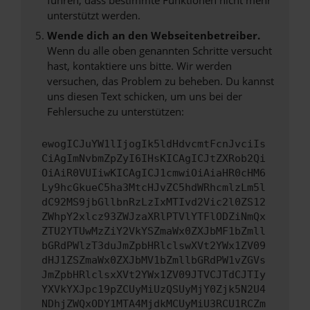
unterstützt werden.
Wende dich an den Webseitenbetreiber.
Wenn du alle oben genannten Schritte versucht
hast, kontaktiere uns bitte. Wir werden
versuchen, das Problem zu beheben. Du kannst
uns diesen Text schicken, um uns bei der
Fehlersuche zu unterstützen:
ewogICJuYW1lIjogIk5ldHdvcmtFcnJvciIs
CiAgImNvbmZpZyI6IHsKICAgICJtZXRob2Qi
OiAiR0VUIiwKICAgICJ1cmwiOiAiaHR0cHM6
Ly9hcGkueC5ha3MtcHJvZC5hdWRhcmlzLm5l
dC92MS9jbGllbnRzLzIxMTIvd2Vic2l0ZS12
ZWhpY2xlcz93ZWJzaXRlPTVlYTFlODZiNmQx
ZTU2YTUwMzZiY2VkYSZmaWx0ZXJbMF1bZmll
bGRdPWlzT3duJmZpbHRlclswXVt2YWx1ZV09
dHJ1ZSZmaWx0ZXJbMV1bZmllbGRdPW1vZGVs
JmZpbHRlclsxXVt2YWx1ZV09JTVCJTdCJTIy
YXVkYXJpc19pZCUyMiUzQSUyMjY0Zjk5N2U4
NDhjZWQxODY1MTA4MjdkMCUyMiU3RCU1RCZm