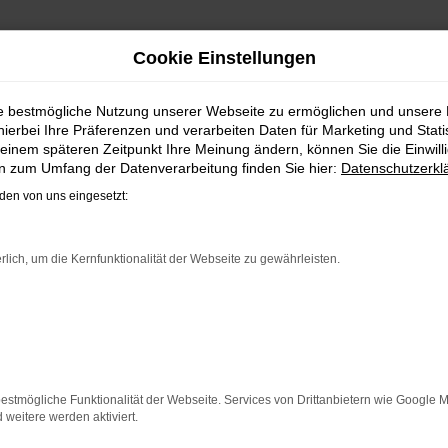
Cookie Einstellungen
EN | LIEFERSERVICE NAC
ie bestmögliche Nutzung unserer Webseite zu ermöglichen und unsere
hierbei Ihre Präferenzen und verarbeiten Daten für Marketing und Stati
N MIT DEM VW TAIGO GEBRAUC
einem späteren Zeitpunkt Ihre Meinung ändern, können Sie die Einwillig
en zum Umfang der Datenverarbeitung finden Sie hier:
Datenschutzerkl
en vergleichsweise einfachen Grund. Ob für Fahrten in und
en von uns eingesetzt:
r reichen können. Die Qualität steht in jeder Modellgenera
chen Assistenzsysteme. Ein VW Taigo Gebrauchtwagen für Gött
 soliden Werterhalt. Bei Steinböhmer kommt hinzu, dass Sie
rlich, um die Kernfunktionalität der Webseite zu gewährleisten.
rfahrung setzen.
ER: NETWORK ERROR
n ist ein Fehler aufgetreten.
estmögliche Funktionalität der Webseite. Services von Drittanbietern wie Google 
 ein paar Tipps, die dir helfen können:
eitere werden aktiviert.