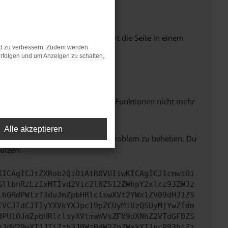
Seiten verhindern. Funktioniert die Seite in einem
nd zu verbessern. Zudem werden
rfolgen und um Anzeigen zu schalten,
m neuesten Stand sind.
 auch dazu führen, dass bestimmte Funktionen nicht mehr
Alle akzeptieren
bitte. Wir werden versuchen, das Problem zu beheben. Du
ützen:
KICAgICJtZXRob2QiOiAiR0VUIiwKICAgICJ1cmwiOi
GllbnRzLzIxMTIvd2Vic2l0ZS12ZWhpY2xlcz93ZWJz
lbGRdPWlzT3duJmZpbHRlclswXVt2YWx1ZV09dHJ1ZS
TVCJTdCJTIyYXVkYXJpc19pZCUyMiUzQSUyMjYwZTdm
dPUlOJmZpbHRlclsyXVtmaWVsZF09dXNhZ2VTdGF0ZS
zJdW29wXT1JTiZzb3J0WzBdW2ZpZWxkXT1pc093biZz