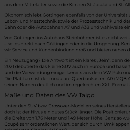
aus dem Mittelalter sowie die Kirchen St. Jacobi und St.
Ökonomisch lebt Göttingen ebenfalls von der Universitä
Labor- und Messtechnik sowie der Prozesstechnik und dam
Bahn oder die Autobahnen A7 und A38 und wahlweise eine 
Von Göttingen ins Autohaus Steinböhmer ist es nicht weit
– sei es direkt nach Göttingen oder in die Umgebung. Kenn
wir Service und Kundenbindung groß und bieten neben de
Ein Neuzugang? Die Antwort ist ein klares „Jein“, denn d
2021 debütierte das kleine SUV auch in Europa und basiert
und die Verwendung einiger bereits aus dem VW Polo und
Die Plattform ist der modulare Querbaukasten A0 (MQB A0)
seinen Namen deutlich und im regelrechten XXL-Format a
Maße und Daten des VW Taigo
Unter den SUV bzw. Crossover-Modellen seines Herstellers,
doch ist der Nivus ein gutes Stück länger. Die Positionie
die Breite von 1,76 Meter und 1,49 Meter Höhe. Ganz so wuc
Coupé sehr ordentlichen Wert, der sich durch Umklappen de