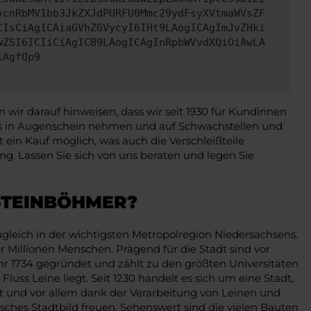
vcnRbMV1bb3JkZXJdPURFU0Mmc29ydFsyXVtmaWVsZF
CIsCiAgICAiaGVhZGVycyI6IHt9LAogICAgImJvZHki
wZSI6ICIiCiAgICB9LAogICAgInRpbWVvdXQiOiAwLA
iAgfQp9
ir darauf hinweisen, dass wir seit 1930 für Kundinnen
ens in Augenschein nehmen und auf Schwachstellen und
in Kauf möglich, was auch die Verschleißteile
g. Lassen Sie sich von uns beraten und legen Sie
 STEINBÖHMER?
ugleich in der wichtigsten Metropolregion Niedersachsens.
 Millionen Menschen. Prägend für die Stadt sind vor
r 1734 gegründet und zählt zu den größten Universitäten
uss Leine liegt. Seit 1230 handelt es sich um eine Stadt,
 und vor allem dank der Verarbeitung von Leinen und
sches Stadtbild freuen. Sehenswert sind die vielen Bauten