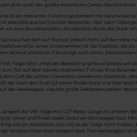
 Albani doch auch der größte botanische Garten Deutschlands
t und ist ein relevanter Forschungsstandort mit naturwis
it ebenfalls aus technischen Bereichen. Wer nach Göttinge
von zwei Bundesstraßen, die ebenfalls durch die Stadt füh
. Sie brauchen sich auf Wunsch jedoch nicht auf den Weg ma
zeichnend für unser Unternehmen ist die Tradition, die bis i
m Verkauf attraktiver Fahrzeuge auch einen Werkstattservi
er VW Taigo fährt unter der Bezeichnung Nivus bereits seit
 zum Teil auf dem bereits etablierten T-Cross. Eine Besonde
 dem Golf der achten Generation bewährten Elemente. Wohl
, der auch den Audi Q2 sowie Škoda Scala und Seat Ibiza he
uf der Heckklappe, was das große Selbstbewusstsein des br
 rangiert der VW Taigo mit 4,27 Meter Länge im unteren Bere
rung ist clever und findet exakt zwischen Kleinwagen bzw. M
htig wie ein klassisches SUV will es der Taigo nicht treiben
r hinteren Sitze noch steigern lässt. Familientauglich ist 