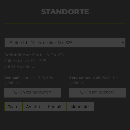
STANDORTE
Steinböhmer GmbH & Co. KG
Jöllenbecker Str. 325
33613 Bielefeld
Verkauf
: heute bis 18:00 Uhr
Service
: heute bis 18:00 Uhr
geöffnet
geöffnet
+49 521-98654777
+49 521-9865432
Team
Anfahrt
Kontakt
Mehr Infos