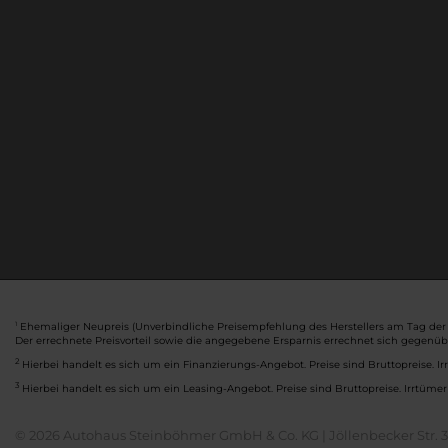
Ehemaliger Neupreis (Unverbindliche Preisempfehlung des Herstellers am Tag der 
1
Der errechnete Preisvorteil sowie die angegebene Ersparnis errechnet sich gegenü
2
Hierbei handelt es sich um ein Finanzierungs-Angebot. Preise sind Bruttopreise. Ir
3
Hierbei handelt es sich um ein Leasing-Angebot. Preise sind Bruttopreise. Irrtümer
© 2026 Autohaus Steinböhmer GmbH & Co. KG | Jöllenbecker Str. 32