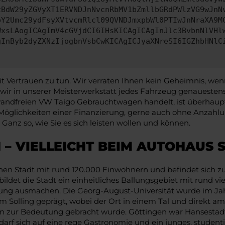
zBdW29yZGVyXT1ERVNDJnNvcnRbMV1bZmllbGRdPWlzVG9wJnN
pY2Umc29ydFsyXVtvcmRlcl09QVNDJmxpbWl0PTIwJnNraXA9M
WxsLAogICAgImV4cGVjdCI6IHsKICAgICAgInJlc3BvbnNlVHl
gInByb2dyZXNzIjogbnVsbCwKICAgICJyaXNreSI6IGZhbHNlC
ertrauen zu tun. Wir verraten Ihnen kein Geheimnis, wenn w
 wir in unserer Meisterwerkstatt jedes Fahrzeug genauest
ndfreien VW Taigo Gebrauchtwagen handelt, ist überhaupt e
 Möglichkeiten einer Finanzierung, gerne auch ohne Anzahlun
anz so, wie Sie es sich leisten wollen und können.
 – VIELLEICHT BEIM AUTOHAUS
einen Stadt mit rund 120.000 Einwohnern und befindet sich z
t die Stadt ein einheitliches Ballungsgebiet mit rund vier
rung ausmachen. Die Georg-August-Universität wurde im Jah
Solling geprägt, wobei der Ort in einem Tal und direkt am Fl
n zur Bedeutung gebracht wurde. Göttingen war Hansestadt
arf sich auf eine rege Gastronomie und ein junges, studenti