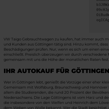
b3J0W
09cHJ
OiBud
ogICA
VW Taigo Gebrauchtwagen zu kaufen, hat immer auch mit V
und Kunden aus Göttingen tätig sind. Hinzu kommt, dass
Beschädigungen prüfen. Nur, wenn es sich um einen einwa
einschließt. Preislich überzeugen wir durch verschiedene
gemeinsam mit uns die Höhe der monatlichen Raten fest. G
IHR AUTOKAUF FÜR GÖTTINGEN
Wer in Göttingen lebt, genießt die Vorzüge einer eher kl
Gemeinsam mit Wolfsburg, Braunschweig und Hannover bilde
allem die Studierenden, die rund 20 Prozent der Bevölke
Niedersachsens. Die Lage Göttingens ist vom Harz und dem 
die insbesondere von den Welfen und Heinrich dem Löwe
dem Weben von Wolle bekannt. Wer die Stadt besichtigt, d