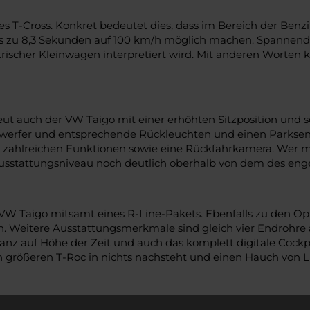
s T-Cross. Konkret bedeutet dies, dass im Bereich der Benzi
 8,3 Sekunden auf 100 km/h möglich machen. Spannend ist 
rischer Kleinwagen interpretiert wird. Mit anderen Worten k
eut auch der VW Taigo mit einer erhöhten Sitzposition und so
werfer und entsprechende Rückleuchten und einen Parksenso
 mit zahlreichen Funktionen sowie eine Rückfahrkamera. Wer
usstattungsniveau noch deutlich oberhalb von dem des enge
den VW Taigo mitsamt eines R-Line-Pakets. Ebenfalls zu de
n. Weitere Ausstattungsmerkmale sind gleich vier Endrohre
ganz auf Höhe der Zeit und auch das komplett digitale Cockp
 größeren T-Roc in nichts nachsteht und einen Hauch von Lu