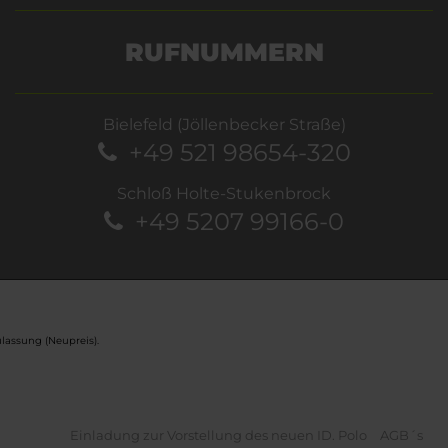
RUFNUMMERN
Bielefeld (Jöllenbecker Straße)
+49 521 98654-320
Schloß Holte-Stukenbrock
+49 5207 99166-0
lassung (Neupreis).
Einladung zur Vorstellung des neuen ID. Polo
AGB´s