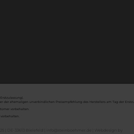
Erstzulassung).
ber der ehemaligen unverbindlichen Preisempfehlung des Herstellers am Tag der Erstzu
rtümer vorbehalten.
 vorbehalten.
5 | DE-33613 Bielefeld | info@steinboehmer.de |
Webdesign by