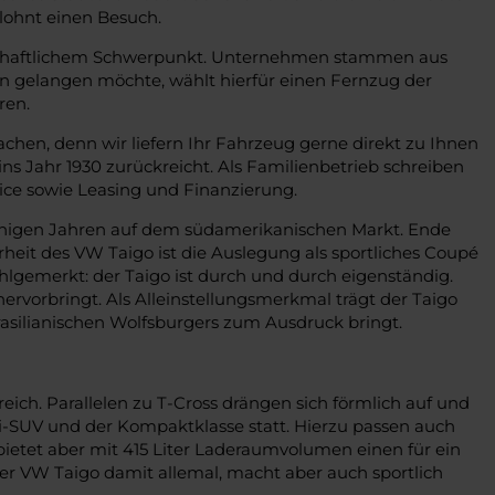
 lohnt einen Besuch.
senschaftlichem Schwerpunkt. Unternehmen stammen aus
n gelangen möchte, wählt hierfür einen Fernzug der
ren.
chen, denn wir liefern Ihr Fahrzeug gerne direkt zu Ihnen
ns Jahr 1930 zurückreicht. Als Familienbetrieb schreiben
ce sowie Leasing und Finanzierung.
 einigen Jahren auf dem südamerikanischen Markt. Ende
rheit des VW Taigo ist die Auslegung als sportliches Coupé
gemerkt: der Taigo ist durch und durch eigenständig.
rvorbringt. Als Alleinstellungsmerkmal trägt der Taigo
asilianischen Wolfsburgers zum Ausdruck bringt.
ich. Parallelen zu T-Cross drängen sich förmlich auf und
ini-SUV und der Kompaktklasse statt. Hierzu passen auch
, bietet aber mit 415 Liter Laderaumvolumen einen für ein
der VW Taigo damit allemal, macht aber auch sportlich