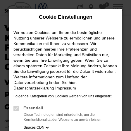
0
Zum
MENÜ
Hauptinhalt
Cookie Einstellungen
springen
VW GOLF SPORTSVAN
Wir nutzen Cookies, um Ihnen die bestmögliche
KAUFEN, LEASEN,
Nutzung unserer Webseite zu ermöglichen und unsere
Kommunikation mit Ihnen zu verbessern. Wir
FINANZIEREN |
berücksichtigen hierbei Ihre Präferenzen und
LIEFERSERVICE NACH
verarbeiten Daten für Marketing und Statistiken nur,
wenn Sie uns Ihre Einwilligung geben. Wenn Sie zu
GÜTERSLOH
einem späteren Zeitpunkt Ihre Meinung ändern, können
Sie die Einwilligung jederzeit für die Zukunft widerrufen.
Weitere Informationen zum Umfang der
VW GOLF SPORTSVAN – IHR
Datenverarbeitung finden Sie hier:
Datenschutzerklärung
Impressum
PERFEKTES FAHRZEUG FÜR
Folgende Kategorien von Cookies werden von uns eingesetzt:
GÜTERSLOH
Essentiell
Diese Technologien sind erforderlich, um die
Sie möchten in Gütersloh und Umgebung mobil sein
Kernfunktionalität der Webseite zu gewährleisten.
bzw. mobil bleiben. Unser Vorschlag ist ein VW Golf
Spaces CDN