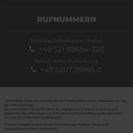
RUFNUMMERN
Bielefeld (Jöllenbecker Straße)
+49 521 98654-320
Schloß Holte-Stukenbrock
+49 5207 99166-0
Ehemaliger Neupreis (Unverbindliche Preisempfehlung des Herstellers am Tag
1
der Erstzulassung).
Der errechnete Preisvorteil sowie die angegebene Ersparnis errechnet sich
gegenüber der ehemaligen unverbindlichen Preisempfehlung des Herstellers
am Tag der Erstzulassung (Neupreis).
2
Hierbei handelt es sich um ein Finanzierungs-Angebot. Preise sind
Bruttopreise. Irrtümer vorbehalten.