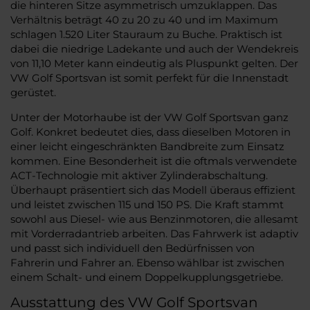
die hinteren Sitze asymmetrisch umzuklappen. Das
Verhältnis beträgt 40 zu 20 zu 40 und im Maximum
schlagen 1.520 Liter Stauraum zu Buche. Praktisch ist
dabei die niedrige Ladekante und auch der Wendekreis
von 11,10 Meter kann eindeutig als Pluspunkt gelten. Der
VW Golf Sportsvan ist somit perfekt für die Innenstadt
gerüstet.
Unter der Motorhaube ist der VW Golf Sportsvan ganz
Golf. Konkret bedeutet dies, dass dieselben Motoren in
einer leicht eingeschränkten Bandbreite zum Einsatz
kommen. Eine Besonderheit ist die oftmals verwendete
ACT-Technologie mit aktiver Zylinderabschaltung.
Überhaupt präsentiert sich das Modell überaus effizient
und leistet zwischen 115 und 150 PS. Die Kraft stammt
sowohl aus Diesel- wie aus Benzinmotoren, die allesamt
mit Vorderradantrieb arbeiten. Das Fahrwerk ist adaptiv
und passt sich individuell den Bedürfnissen von
Fahrerin und Fahrer an. Ebenso wählbar ist zwischen
einem Schalt- und einem Doppelkupplungsgetriebe.
Ausstattung des VW Golf Sportsvan