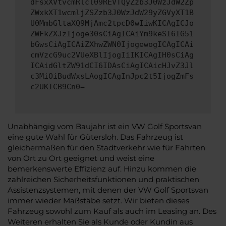
dFsxXVtvcmRlcl09REVTQyZzb3J0WzJdW2Zp
ZWxkXT1wcmljZSZzb3J0WzJdW29yZGVyXT1B
U0MmbGltaXQ9MjAmc2tpcD0wIiwKICAgICJo
ZWFkZXJzIjoge30sCiAgICAiYm9keSI6IG51
bGwsCiAgICAiZXhwZWN0IjogewogICAgICAi
cmVzcG9uc2VUeXBlIjogIiIKICAgIH0sCiAg
ICAidGltZW91dCI6IDAsCiAgICAicHJvZ3Jl
c3MiOiBudWxsLAogICAgInJpc2t5IjogZmFs
c2UKICB9Cn0=
Unabhängig vom Baujahr ist ein VW Golf Sportsvan
eine gute Wahl für Gütersloh. Das Fahrzeug ist
gleichermaßen für den Stadtverkehr wie für Fahrten
von Ort zu Ort geeignet und weist eine
bemerkenswerte Effizienz auf. Hinzu kommen die
zahlreichen Sicherheitsfunktionen und praktischen
Assistenzsystemen, mit denen der VW Golf Sportsvan
immer wieder Maßstäbe setzt. Wir bieten dieses
Fahrzeug sowohl zum Kauf als auch im Leasing an. Des
Weiteren erhalten Sie als Kunde oder Kundin aus