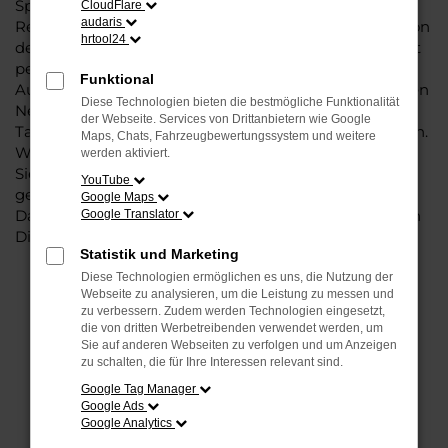
Sportsvan, denn dieses Fahrzeug vereint eine ganze
CloudFlare
audaris
Reihe an Vorzügen. Da ist zunächst einmal die Tradition
hrtool24
des Herstellers. Ein VW Golf Sportsvan für Gütersloh ist
perfekt verarbeitet und auf Langlebigkeit ausgelegt.
Funktional
Auf diese Weise können Sie unbedenklich sowohl einen
Diese Technologien bieten die bestmögliche Funktionalität
Neuwagen als auch einen Gebrauchten, sowohl eine
der Webseite. Services von Drittanbietern wie Google
Tageszulassung als auch einen Jahreswagen erwerben.
Maps, Chats, Fahrzeugbewertungssystem und weitere
Wenn Sie sich für Steinböhmer entscheiden, erhalten
werden aktiviert.
Sie einen erheblichen Nachlass bzw. Rabatt und
YouTube
genießen zudem einen außergewöhnlichen Service.
Google Maps
Das beginnt bei der Beratung und setzt sich mit vielen
Google Translator
Dienstleistungen unserer Meisterwerkstatt fort.
Statistik und Marketing
Diese Technologien ermöglichen es uns, die Nutzung der
Webseite zu analysieren, um die Leistung zu messen und
FEHLER: NETWORK ERROR
zu verbessern. Zudem werden Technologien eingesetzt,
die von dritten Werbetreibenden verwendet werden, um
Beim Laden ist ein Fehler aufgetreten.
Sie auf anderen Webseiten zu verfolgen und um Anzeigen
zu schalten, die für Ihre Interessen relevant sind.
Hier sind ein paar Tipps, die dir helfen können:
Google Tag Manager
Überprüfe deine Firewall und deine
Google Ads
Google Analytics
Internetverbindung.