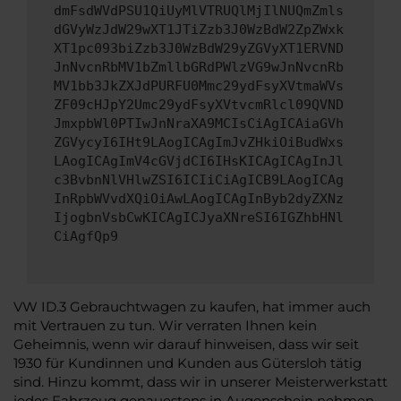
dmFsdWVdPSU1QiUyMlVTRUQlMjIlNUQmZmls
dGVyWzJdW29wXT1JTiZzb3J0WzBdW2ZpZWxk
XT1pc093biZzb3J0WzBdW29yZGVyXT1ERVND
JnNvcnRbMV1bZmllbGRdPWlzVG9wJnNvcnRb
MV1bb3JkZXJdPURFU0Mmc29ydFsyXVtmaWVs
ZF09cHJpY2Umc29ydFsyXVtvcmRlcl09QVND
JmxpbWl0PTIwJnNraXA9MCIsCiAgICAiaGVh
ZGVycyI6IHt9LAogICAgImJvZHkiOiBudWxs
LAogICAgImV4cGVjdCI6IHsKICAgICAgInJl
c3BvbnNlVHlwZSI6ICIiCiAgICB9LAogICAg
InRpbWVvdXQiOiAwLAogICAgInByb2dyZXNz
IjogbnVsbCwKICAgICJyaXNreSI6IGZhbHNl
CiAgfQp9
VW ID.3 Gebrauchtwagen zu kaufen, hat immer auch
mit Vertrauen zu tun. Wir verraten Ihnen kein
Geheimnis, wenn wir darauf hinweisen, dass wir seit
1930 für Kundinnen und Kunden aus Gütersloh tätig
sind. Hinzu kommt, dass wir in unserer Meisterwerkstatt
jedes Fahrzeug genauestens in Augenschein nehmen