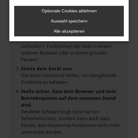
Internetverbindung.
Laden andere Webseiten, zum Beispiel deine
Optionale Cookies ablehnen
Suchmaschine?
Auswahl speichern
Prüfe deine Browsererweiterungen.
Alle akzeptieren
Manche Erweiterungen, wie Werbeblocker,
können das Laden bestimmter Seiten
verhindern. Funktioniert die Seite in einem
anderen Browser oder in einem privaten
Fenster?
Starte dein Gerät neu.
Das kann manchmal helfen, vorübergehende
Probleme zu beheben.
Stelle sicher, dass dein Browser und dein
Betriebssystem auf dem neuesten Stand
sind.
Veraltete Software birgt nicht nur ein
Sicherheitsrisiko, sondern kann auch dazu
führen, dass bestimmte Funktionen nicht mehr
unterstützt werden.