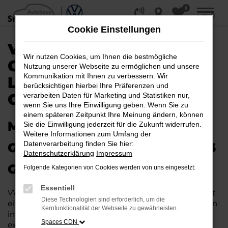
0
Zum
MENÜ
Hauptinhalt
Cookie Einstellungen
springen
VW ID.3
Wir nutzen Cookies, um Ihnen die bestmögliche
GEBRAUCHTWAGEN |
Nutzung unserer Webseite zu ermöglichen und unsere
Kommunikation mit Ihnen zu verbessern. Wir
LIEFERSERVICE NACH
berücksichtigen hierbei Ihre Präferenzen und
GÜTERSLOH
verarbeiten Daten für Marketing und Statistiken nur,
wenn Sie uns Ihre Einwilligung geben. Wenn Sie zu
einem späteren Zeitpunkt Ihre Meinung ändern, können
MIT RABATT DURCH
Sie die Einwilligung jederzeit für die Zukunft widerrufen.
Weitere Informationen zum Umfang der
Datenverarbeitung finden Sie hier:
GÜTERSLOH MIT DEM VW ID.3
Datenschutzerklärung
Impressum
GEBRAUCHTWAGEN
Folgende Kategorien von Cookies werden von uns eingesetzt:
Essentiell
VW ID.3 Gebrauchtwagen liegen im Trend und das hat
Diese Technologien sind erforderlich, um die
einen vergleichsweise einfachen Grund. Ob für Fahrten
Kernfunktionalität der Webseite zu gewährleisten.
in und um Gütersloh oder längere Strecken: es
Spaces CDN
existieren schlichtweg kaum Fahrzeuge, die diesem