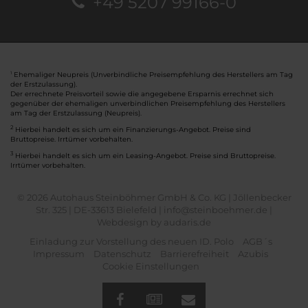
+49 5207 99166-0
Ehemaliger Neupreis (Unverbindliche Preisempfehlung des Herstellers am Tag
1
der Erstzulassung).
Der errechnete Preisvorteil sowie die angegebene Ersparnis errechnet sich
gegenüber der ehemaligen unverbindlichen Preisempfehlung des Herstellers
am Tag der Erstzulassung (Neupreis).
2
Hierbei handelt es sich um ein Finanzierungs-Angebot. Preise sind
Bruttopreise. Irrtümer vorbehalten.
3
Hierbei handelt es sich um ein Leasing-Angebot. Preise sind Bruttopreise.
Irrtümer vorbehalten.
© 2026 Autohaus Steinböhmer GmbH & Co. KG | Jöllenbecker
Str. 325 | DE-33613 Bielefeld | info@steinboehmer.de |
Webdesign by audaris.de
Einladung zur Vorstellung des neuen ID. Polo
AGB´s
Impressum
Datenschutz
Barrierefreiheit
Azubis
Cookie Einstellungen