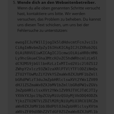
Wende dich an den Webseitenbetreiber.
Wenn du alle oben genannten Schritte versucht
hast, kontaktiere uns bitte. Wir werden
versuchen, das Problem zu beheben. Du kannst
uns diesen Text schicken, um uns bei der
Fehlersuche zu unterstützen:
ewogICJuYW1lIjogIk5ldHdvcmtFcnJvciIs
CiAgImNvbmZpZyI6IHsKICAgICJtZXRob2Qi
OiAiR0VUIiwKICAgICJ1cmwiOiAiaHR0cHM6
Ly9hcGkueC5ha3MtcHJvZC5hdWRhcmlzLm5l
dC92MS9jbGllbnRzLzIxMTIvd2Vic2l0ZS12
ZWhpY2xlcz93ZWJzaXRlPTVlYTFlODZiNmQx
ZTU2YTUwMzZiY2VkYSZmaWx0ZXJbMF1bZmll
bGRdPWlzT3duJmZpbHRlclswXVt2YWx1ZV09
dHJ1ZSZmaWx0ZXJbMV1bZmllbGRdPW1vZGVs
JmZpbHRlclsxXVt2YWx1ZV09JTVCJTdCJTIy
YXVkYXJpc19pZCUyMiUzQSUyMjVkODQ4ODZk
YjkzZTU2NTViZDZlM2RjNiUyMiU3RCU1RCZm
aWx0ZXJbMV1bb3BdPUlOJmZpbHRlclsyXVtm
aWVsZF09dXNhZ2VTdGF0ZSZmaWx0ZXJbMl1b