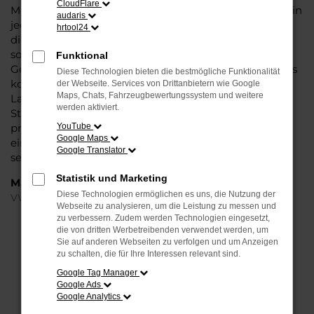
CloudFlare
Modell das Wasser reichen können. Die Qualität steht in
audaris
jeder Modellgeneration außer Frage. Hinzu kommen
hrtool24
die vielfältigen Möglichkeiten einer Individualisierung
sowie die zahlreichen Assistenzsysteme. Ein VW ID.3
Funktional
Gebrauchtwagen für Gütersloh ist ein Fahrzeug, wie es
Diese Technologien bieten die bestmögliche Funktionalität
kompletter nicht sein könnte und überzeugt durch
der Webseite. Services von Drittanbietern wie Google
Maps, Chats, Fahrzeugbewertungssystem und weitere
Langlebigkeit und einen sehr soliden Werterhalt. Bei
werden aktiviert.
Steinböhmer kommt hinzu, dass Sie sich über einen
preislichen Nachlass freuen dürfen und beim Kauf auf
YouTube
Google Maps
ein Unternehmen mit mehr als 80 Jahren Erfahrung
Google Translator
setzen.
Statistik und Marketing
Marken
Diese Technologien ermöglichen es uns, die Nutzung der
VW
Webseite zu analysieren, um die Leistung zu messen und
zu verbessern. Zudem werden Technologien eingesetzt,
die von dritten Werbetreibenden verwendet werden, um
FEHLER: NETWORK ERROR
Sie auf anderen Webseiten zu verfolgen und um Anzeigen
zu schalten, die für Ihre Interessen relevant sind.
Beim Laden ist ein Fehler aufgetreten.
Google Tag Manager
Hier sind ein paar Tipps, die dir helfen können:
Google Ads
Google Analytics
Überprüfe deine Firewall und deine