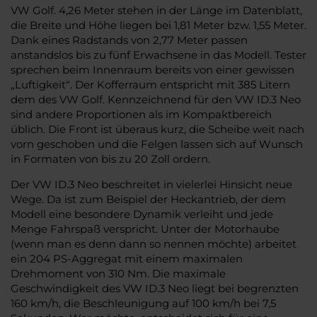
VW Golf. 4,26 Meter stehen in der Länge im Datenblatt,
die Breite und Höhe liegen bei 1,81 Meter bzw. 1,55 Meter.
Dank eines Radstands von 2,77 Meter passen
anstandslos bis zu fünf Erwachsene in das Modell. Tester
sprechen beim Innenraum bereits von einer gewissen
„Luftigkeit“. Der Kofferraum entspricht mit 385 Litern
dem des VW Golf. Kennzeichnend für den VW ID.3 Neo
sind andere Proportionen als im Kompaktbereich
üblich. Die Front ist überaus kurz, die Scheibe weit nach
vorn geschoben und die Felgen lassen sich auf Wunsch
in Formaten von bis zu 20 Zoll ordern.
Der VW ID.3 Neo beschreitet in vielerlei Hinsicht neue
Wege. Da ist zum Beispiel der Heckantrieb, der dem
Modell eine besondere Dynamik verleiht und jede
Menge Fahrspaß verspricht. Unter der Motorhaube
(wenn man es denn dann so nennen möchte) arbeitet
ein 204 PS-Aggregat mit einem maximalen
Drehmoment von 310 Nm. Die maximale
Geschwindigkeit des VW ID.3 Neo liegt bei begrenzten
160 km/h, die Beschleunigung auf 100 km/h bei 7,5