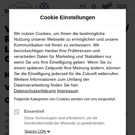
0
Zum
MENÜ
Hauptinhalt
Cookie Einstellungen
springen
VW ID.3 EU-NEUWAGEN /
Wir nutzen Cookies, um Ihnen die bestmögliche
REIMPORT |
Nutzung unserer Webseite zu ermöglichen und unsere
Kommunikation mit Ihnen zu verbessern. Wir
LIEFERSERVICE NACH
berücksichtigen hierbei Ihre Präferenzen und
GÜTERSLOH
verarbeiten Daten für Marketing und Statistiken nur,
wenn Sie uns Ihre Einwilligung geben. Wenn Sie zu
einem späteren Zeitpunkt Ihre Meinung ändern, können
HERAUSRAGENDE QUALITÄT:
Sie die Einwilligung jederzeit für die Zukunft widerrufen.
Weitere Informationen zum Umfang der
Datenverarbeitung finden Sie hier:
VW ID.3 EU-NEUWAGEN FÜR
Datenschutzerklärung
Impressum
GÜTERSLOH
Folgende Kategorien von Cookies werden von uns eingesetzt:
Essentiell
Wer in puncto Qualität keinerlei Kompromisse eingeht
Diese Technologien sind erforderlich, um die
und bei Fahrten durch Gütersloh auf dem neuesten
Kernfunktionalität der Webseite zu gewährleisten.
Stand der Automobiltechnik sein möchte, landet
Spaces CDN
unweigerlich bei einem VW ID.3 EU-Neuwagen. Dieses