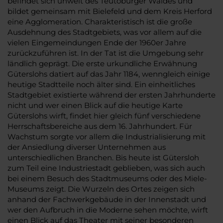
befindet sich unweit des Teutoburger Waldes und
bildet gemeinsam mit Bielefeld und dem Kreis Herford
eine Agglomeration. Charakteristisch ist die große
Ausdehnung des Stadtgebiets, was vor allem auf die
vielen Eingemeindungen Ende der 1960er Jahre
zurückzuführen ist. In der Tat ist die Umgebung sehr
ländlich geprägt. Die erste urkundliche Erwähnung
Güterslohs datiert auf das Jahr 1184, wenngleich einige
heutige Stadtteile noch älter sind. Ein einheitliches
Stadtgebiet existierte während der ersten Jahrhunderte
nicht und wer einen Blick auf die heutige Karte
Güterslohs wirft, findet hier gleich fünf verschiedene
Herrschaftsbereiche aus dem 16. Jahrhundert. Für
Wachstum sorgte vor allem die Industrialisierung mit
der Ansiedlung diverser Unternehmen aus
unterschiedlichen Branchen. Bis heute ist Gütersloh
zum Teil eine Industriestadt geblieben, was sich auch
bei einem Besuch des Stadtmuseums oder des Miele-
Museums zeigt. Die Wurzeln des Ortes zeigen sich
anhand der Fachwerkgebäude in der Innenstadt und
wer den Aufbruch in die Moderne sehen möchte, wirft
einen Blick auf das Theater mit seiner besonderen