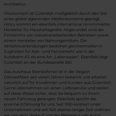
Architektur.
Ökonomisch ist Gütersloh maßgeblich durch den Sitz
eines global agierenden Medienkonzerns geprägt.
Hinzu kommt ein ebenfalls international renommierter
Hersteller für Haushaltsgeräte. Abgerundet wird der
Firmenmix von metallverarbeitenden Betrieben sowie
einem Hersteller von Nahrungsmitteln. Die
Verkehrsverbindungen bestehen gleichermaßen in
Zughalten für Nah- und Fernverkehr wie in der
Autobahn A2 als eine Art „Lebensader“. Ebenfalls liegt
Gütersloh an der Bundesstraße B61.
Das Autohaus Steinböhmer ist in der Region
Ostwestfalen seit vielen Jahren bekannt und arbeitet
natürlich auf für Kundinnen und Kunden aus Gütersloh.
Gerne übernehmen wir einen Lieferservice und stellen
auf diese Weise sicher, dass Sie bequem zu Ihrem
neuen Fahrzeug gelangen. Ebenfalls spricht die
enorme Erfahrung für uns. Seit 1930 existiert unser
Unternehmen und seit fast ebenso langer Zeit widmen
wir uns dem Verkauf und der Reparatur von Autos.