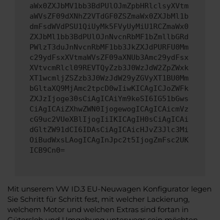
aWx0ZXJbMV1bb3BdPUlOJmZpbHRlclsyXVtm
aWVsZF09dXNhZ2VTdGF0ZSZmaWx0ZXJbMl1b
dmFsdWVdPSU1QiUyMk5FVyUyMiU1RCZmaWx0
ZXJbMl1bb3BdPUlOJnNvcnRbMF1bZmllbGRd
PWlzT3duJnNvcnRbMF1bb3JkZXJdPURFU0Mm
c29ydFsxXVtmaWVsZF09aXNUb3Amc29ydFsx
XVtvcmRlcl09REVTQyZzb3J0WzJdW2ZpZWxk
XT1wcmljZSZzb3J0WzJdW29yZGVyXT1BU0Mm
bGltaXQ9MjAmc2tpcD0wIiwKICAgICJoZWFk
ZXJzIjoge30sCiAgICAiYm9keSI6IG51bGws
CiAgICAiZXhwZWN0IjogewogICAgICAicmVz
cG9uc2VUeXBlIjogIiIKICAgIH0sCiAgICAi
dGltZW91dCI6IDAsCiAgICAicHJvZ3Jlc3Mi
OiBudWxsLAogICAgInJpc2t5IjogZmFsc2UK
ICB9Cn0=
Mit unserem VW ID.3 EU-Neuwagen Konfigurator legen
Sie Schritt für Schritt fest, mit welcher Lackierung,
welchem Motor und welchen Extras sind fortan in
Gütersloh und Umgebung unterwegs sein möchten.