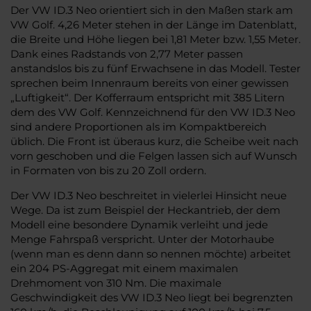
Der VW ID.3 Neo orientiert sich in den Maßen stark am
VW Golf. 4,26 Meter stehen in der Länge im Datenblatt,
die Breite und Höhe liegen bei 1,81 Meter bzw. 1,55 Meter.
Dank eines Radstands von 2,77 Meter passen
anstandslos bis zu fünf Erwachsene in das Modell. Tester
sprechen beim Innenraum bereits von einer gewissen
„Luftigkeit“. Der Kofferraum entspricht mit 385 Litern
dem des VW Golf. Kennzeichnend für den VW ID.3 Neo
sind andere Proportionen als im Kompaktbereich
üblich. Die Front ist überaus kurz, die Scheibe weit nach
vorn geschoben und die Felgen lassen sich auf Wunsch
in Formaten von bis zu 20 Zoll ordern.
Der VW ID.3 Neo beschreitet in vielerlei Hinsicht neue
Wege. Da ist zum Beispiel der Heckantrieb, der dem
Modell eine besondere Dynamik verleiht und jede
Menge Fahrspaß verspricht. Unter der Motorhaube
(wenn man es denn dann so nennen möchte) arbeitet
ein 204 PS-Aggregat mit einem maximalen
Drehmoment von 310 Nm. Die maximale
Geschwindigkeit des VW ID.3 Neo liegt bei begrenzten