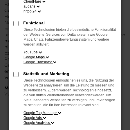
CloudFlare
Fahrzeug überzeugt vor allem in der aktuellen
audaris
Generation in den Vergleichstests und gilt in vielerlei
hrtool24
Hinsicht als Trendsetter. Wenn Sie Ihren VW ID.3 EU-
Neuwagen für Gütersloh bei Steinböhmer kaufen,
Funktional
profitieren Sie gleich mehrfach. So bieten wir einen
Diese Technologien bieten die bestmögliche Funktionalität
umfangreichen Service und bringen eine Erfahrung von
der Webseite. Services von Drittanbietern wie Google
Maps, Chats, Fahrzeugbewertungssystem und weitere
mehr als 80 Jahren in die Beratung mit ein. Darüber
werden aktiviert.
hinaus sichern Sie sich bei jedem Kauf einen Rabatt
bzw. Nachlass, der teilweise im zweistelligen
YouTube
Google Maps
Prozentbereich liegt. VW ID.3 EU-Neuwagen für
Google Translator
Gütersloh sind bei uns auch im Leasing zu haben und
entsprechend zu 100 Prozent Ihren individuellen
Statistik und Marketing
Vorstellungen.
Diese Technologien ermöglichen es uns, die Nutzung der
Webseite zu analysieren, um die Leistung zu messen und
Marken
zu verbessern. Zudem werden Technologien eingesetzt,
VW
die von dritten Werbetreibenden verwendet werden, um
Sie auf anderen Webseiten zu verfolgen und um Anzeigen
zu schalten, die für Ihre Interessen relevant sind.
FEHLER: NETWORK ERROR
Google Tag Manager
Google Ads
Beim Laden ist ein Fehler aufgetreten.
Google Analytics
Hier sind ein paar Tipps, die dir helfen können: