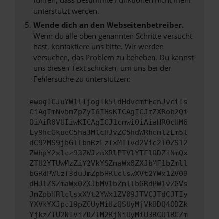
unterstützt werden.
Wende dich an den Webseitenbetreiber.
Wenn du alle oben genannten Schritte versucht
hast, kontaktiere uns bitte. Wir werden
versuchen, das Problem zu beheben. Du kannst
uns diesen Text schicken, um uns bei der
Fehlersuche zu unterstützen:
ewogICJuYW1lIjogIk5ldHdvcmtFcnJvciIs
CiAgImNvbmZpZyI6IHsKICAgICJtZXRob2Qi
OiAiR0VUIiwKICAgICJ1cmwiOiAiaHR0cHM6
Ly9hcGkueC5ha3MtcHJvZC5hdWRhcmlzLm5l
dC92MS9jbGllbnRzLzIxMTIvd2Vic2l0ZS12
ZWhpY2xlcz93ZWJzaXRlPTVlYTFlODZiNmQx
ZTU2YTUwMzZiY2VkYSZmaWx0ZXJbMF1bZmll
bGRdPWlzT3duJmZpbHRlclswXVt2YWx1ZV09
dHJ1ZSZmaWx0ZXJbMV1bZmllbGRdPW1vZGVs
JmZpbHRlclsxXVt2YWx1ZV09JTVCJTdCJTIy
YXVkYXJpc19pZCUyMiUzQSUyMjVkODQ4ODZk
YjkzZTU2NTViZDZlM2RjNiUyMiU3RCU1RCZm