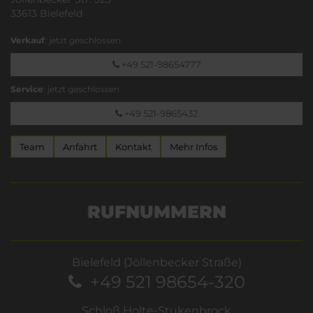
33613 Bielefeld
Verkauf
: jetzt geschlossen
+49 521-98654777
Service
: jetzt geschlossen
+49 521-9865432
Team
Anfahrt
Kontakt
Mehr Infos
RUFNUMMERN
Bielefeld (Jöllenbecker Straße)
+49 521 98654-320
Schloß Holte-Stukenbrock