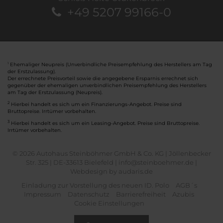
+49 5207 99166-0
Ehemaliger Neupreis (Unverbindliche Preisempfehlung des Herstellers am Tag
1
der Erstzulassung).
Der errechnete Preisvorteil sowie die angegebene Ersparnis errechnet sich
gegenüber der ehemaligen unverbindlichen Preisempfehlung des Herstellers
am Tag der Erstzulassung (Neupreis).
2
Hierbei handelt es sich um ein Finanzierungs-Angebot. Preise sind
Bruttopreise. Irrtümer vorbehalten.
3
Hierbei handelt es sich um ein Leasing-Angebot. Preise sind Bruttopreise.
Irrtümer vorbehalten.
© 2026 Autohaus Steinböhmer GmbH & Co. KG | Jöllenbecker
Str. 325 | DE-33613 Bielefeld | info@steinboehmer.de |
Webdesign by audaris.de
Einladung zur Vorstellung des neuen ID. Polo
AGB´s
Impressum
Datenschutz
Barrierefreiheit
Azubis
Cookie Einstellungen