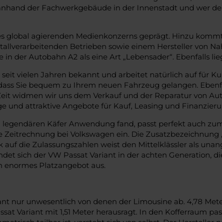
 anhand der Fachwerkgebäude in der Innenstadt und wer de
s global agierenden Medienkonzerns geprägt. Hinzu kommt ei
allverarbeitenden Betrieben sowie einem Hersteller von N
in der Autobahn A2 als eine Art „Lebensader“. Ebenfalls lie
 seit vielen Jahren bekannt und arbeitet natürlich auf fü
r, dass Sie bequem zu Ihrem neuen Fahrzeug gelangen. Ebenfal
 Zeit widmen wir uns dem Verkauf und der Reparatur von Aut
ige und attraktive Angebote für Kauf, Leasing und Finanzieru
 den legendären Käfer Anwendung fand, passt perfekt auch zum
 Zeitrechnung bei Volkswagen ein. Die Zusatzbezeichnung „V
ick auf die Zulassungszahlen weist den Mittelklässler als un
det sich der VW Passat Variant in der achten Generation, die
in enormes Platzangebot aus.
t nur unwesentlich von denen der Limousine ab. 4,78 Meter 
sat Variant mit 1,51 Meter herausragt. In den Kofferraum pa