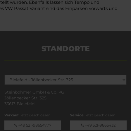
stellt wurden. Ebenfalls lassen sich Tempo und
des VW Passat Variant sind das Einparken vorwärts und
STANDORTE
Steinböhmer GmbH & Co. KG
Jöllenbecker Str. 325
33613 Bielefeld
Verkauf
: jetzt geschlossen
Service
: jetzt geschlossen
+49 521-98654777
+49 521-9865432