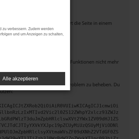
Seiten verhindern. Funktioniert die Seite in einem
nd zu verbessern. Zudem werden
rfolgen und um Anzeigen zu schalten,
m neuesten Stand sind.
 auch dazu führen, dass bestimmte Funktionen nicht mehr
Alle akzeptieren
bitte. Wir werden versuchen, das Problem zu beheben. Du
ützen:
KICAgICJtZXRob2QiOiAiR0VUIiwKICAgICJ1cmwiOi
GllbnRzLzIxMTIvd2Vic2l0ZS12ZWhpY2xlcz93ZWJz
lbGRdPWlzT3duJmZpbHRlclswXVt2YWx1ZV09dHJ1ZS
TVCJTdCJTIyYXVkYXJpc19pZCUyMiUzQSUyMjViODNl
dPUlOJmZpbHRlclsyXVtmaWVsZF09dXNhZ2VTdGF0ZS
zJdW29wXT1JTiZzb3J0WzBdW2ZpZWxkXT1pc093biZz