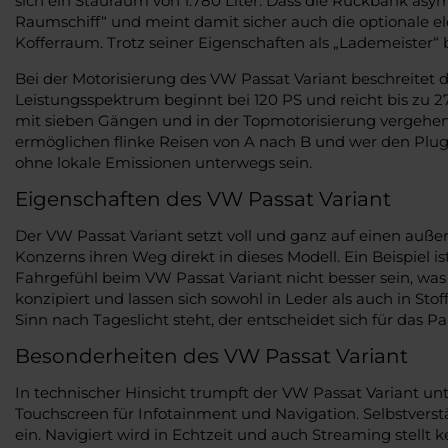
sich ein Stauraum von 1.780 Liter. Dass die Rückbank asymm
Raumschiff“ und meint damit sicher auch die optionale e
Kofferraum. Trotz seiner Eigenschaften als „Lademeister“
Bei der Motorisierung des VW Passat Variant beschreitet 
Leistungsspektrum beginnt bei 120 PS und reicht bis zu 27
mit sieben Gängen und in der Topmotorisierung vergehe
ermöglichen flinke Reisen von A nach B und wer den Plug-I
ohne lokale Emissionen unterwegs sein.
Eigenschaften des VW Passat Variant
Der VW Passat Variant setzt voll und ganz auf einen auße
Konzerns ihren Weg direkt in dieses Modell. Ein Beispiel i
Fahrgefühl beim VW Passat Variant nicht besser sein, wa
konzipiert und lassen sich sowohl in Leder als auch in S
Sinn nach Tageslicht steht, der entscheidet sich für das 
Besonderheiten des VW Passat Variant
In technischer Hinsicht trumpft der VW Passat Variant 
Touchscreen für Infotainment und Navigation. Selbstvers
ein. Navigiert wird in Echtzeit und auch Streaming stellt 