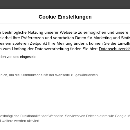
Cookie Einstellungen
RAUCHTWAGEN | LIEFERSE
ie bestmögliche Nutzung unserer Webseite zu ermöglichen und unsere
hierbei Ihre Präferenzen und verarbeiten Daten für Marketing und Stati
H MIT DEM VW PASSAT VARIAN
einem späteren Zeitpunkt Ihre Meinung ändern, können Sie die Einwillig
en zum Umfang der Datenverarbeitung finden Sie hier:
Datenschutzerkl
s hat einen vergleichsweise einfachen Grund. Ob für Fahrt
en von uns eingesetzt:
l das Wasser reichen können. Die Qualität steht in jeder M
 die zahlreichen Assistenzsysteme. Ein VW Passat Variant Geb
igkeit und einen sehr soliden Werterhalt. Bei Steinböhmer 
rlich, um die Kernfunktionalität der Webseite zu gewährleisten.
en mit mehr als 80 Jahren Erfahrung setzen.
ER: NETWORK ERROR
n ist ein Fehler aufgetreten.
estmögliche Funktionalität der Webseite. Services von Drittanbietern wie Google 
 ein paar Tipps, die dir helfen können:
eitere werden aktiviert.