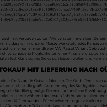
zBdW29yZGVyXT1ERVNDJnNvcnRbMV1bZmllbGRdPWlzVG9wJnN
pY2Umc29ydFsyXVtvcmRlcl09QVNDJmxpbWl0PTIwJnNraXA9M
WxsLAogICAgImV4cGVjdCI6IHsKICAgICAgInJlc3BvbnNlVHl
gInByb2dyZXNzIjogbnVsbCwKICAgICJyaXNreSI6IGZhbHNlC
ch mit Vertrauen zu tun. Wir verraten Ihnen kein Geheimnis
ommt, dass wir in unserer Meisterwerkstatt jedes Fahrzeu
 sich um einen einwandfreien VW Passat Variant Gebraucht
 durch verschiedene Möglichkeiten einer Finanzierung, gern
en fest. Ganz so, wie Sie es sich leisten wollen und können
TOKAUF MIT LIEFERUNG NACH G
iner Großstadt in Ostwestfalen ein. Der Ort befindet sich
akteristisch ist die große Ausdehnung des Stadtgebiets, wa
ung sehr ländlich geprägt. Die erste urkundliche Erwähnung 
tgebiet existierte während der ersten Jahrhunderte nicht und 
aus dem 16. Jahrhundert. Für Wachstum sorgte vor allem die 
st Gütersloh zum Teil eine Industriestadt geblieben, was 