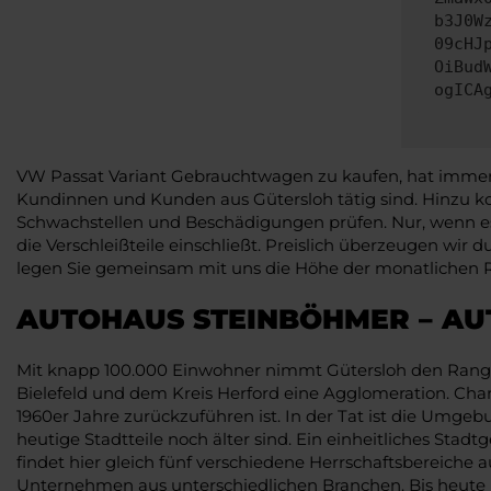
b3J0W
09cHJ
OiBud
ogICA
VW Passat Variant Gebrauchtwagen zu kaufen, hat immer au
Kundinnen und Kunden aus Gütersloh tätig sind. Hinzu k
Schwachstellen und Beschädigungen prüfen. Nur, wenn es
die Verschleißteile einschließt. Preislich überzeugen wir
legen Sie gemeinsam mit uns die Höhe der monatlichen Rat
AUTOHAUS STEINBÖHMER – AU
Mit knapp 100.000 Einwohner nimmt Gütersloh den Rang e
Bielefeld und dem Kreis Herford eine Agglomeration. Char
1960er Jahre zurückzuführen ist. In der Tat ist die Umgeb
heutige Stadtteile noch älter sind. Ein einheitliches Stad
findet hier gleich fünf verschiedene Herrschaftsbereiche 
Unternehmen aus unterschiedlichen Branchen. Bis heute i