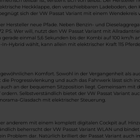
etrisch teilbar ist, versteht sich von selbst. Der Hersteller
lektrische Heckklappe, den verschiebbaren Ladeboden, den 
 begnügt sich der VW Passat Variant mit einem Wendekreis v
der Hersteller neue Pfade. Neben Benzin- und Dieselaggrega
2 PS. Wer will, nutzt den VW Passat Variant mit Allradantri
n gerade einmal 5,6 Sekunden bis der Kombi auf 100 km/h 
n-Hybrid wählt, kann allein mit elektrischer Kraft 115 Pfer
rgewöhnlichen Komfort. Sowohl in der Vergangenheit als auc
st die Progressivlenkung und auch das Fahrwerk lässt sich ind
s auch an der bequemen Sitzposition liegt. Gemeinsam mit d
toff ordern. Selbstverständlich bietet der VW Passat Varian
Panorama-Glasdach mit elektrischer Steuerung.
unter anderem mit einem komplett digitalen Cockpit auf. H
tändlich beherrscht der VW Passat Variant WLAN und bindet
kein Problem dar. Natürlich brilliert der Passat Variant auch