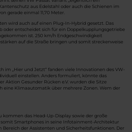
 nennt seinen VW Passat Variant „eigentlich ein
Kantenschutz aus Edelstahl oder auch die Schienen im
on gerade einmal 11,70 Meter.
ten wird auch auf einen Plug-In-Hybrid gesetzt. Das
eb oder entscheidet sich für ein Doppelkupplungsgetriebe
angekommen ist. 250 km/h Endgeschwindigkeit
destärken auf die Straße bringen und somit streckenweise
h im „Hier und Jetzt“ fanden viele Innovationen des VW-
ividuell einstellen. Anders formuliert, könnte das
er Aktion Gesunder Rücken e.V. wurden die Sitze
t auch eine Klimaautomatik über mehrere Zonen. Wem der
inzu kommen das Head-Up-Display sowie der große
 somit Smartphones in seine Infotainment-Architektur
 im Bereich der Assistenten und Sicherheitsfunktionen. Der