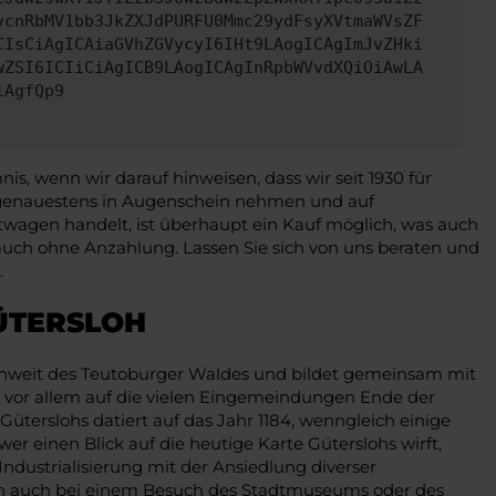
vcnRbMV1bb3JkZXJdPURFU0Mmc29ydFsyXVtmaWVsZF
CIsCiAgICAiaGVhZGVycyI6IHt9LAogICAgImJvZHki
wZSI6ICIiCiAgICB9LAogICAgInRpbWVvdXQiOiAwLA
iAgfQp9
, wenn wir darauf hinweisen, dass wir seit 1930 für
g genauestens in Augenschein nehmen und auf
wagen handelt, ist überhaupt ein Kauf möglich, was auch
e auch ohne Anzahlung. Lassen Sie sich von uns beraten und
.
ÜTERSLOH
 unweit des Teutoburger Waldes und bildet gemeinsam mit
s vor allem auf die vielen Eingemeindungen Ende der
Güterslohs datiert auf das Jahr 1184, wenngleich einige
wer einen Blick auf die heutige Karte Güterslohs wirft,
Industrialisierung mit der Ansiedlung diverser
sich auch bei einem Besuch des Stadtmuseums oder des