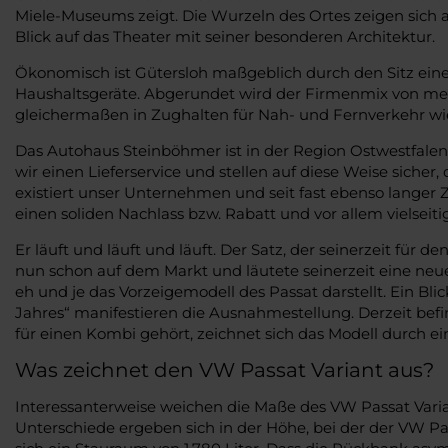
Miele-Museums zeigt. Die Wurzeln des Ortes zeigen sich
Blick auf das Theater mit seiner besonderen Architektur.
Ökonomisch ist Gütersloh maßgeblich durch den Sitz eine
Haushaltsgeräte. Abgerundet wird der Firmenmix von met
gleichermaßen in Zughalten für Nah- und Fernverkehr wie 
Das Autohaus Steinböhmer ist in der Region Ostwestfalen
wir einen Lieferservice und stellen auf diese Weise siche
existiert unser Unternehmen und seit fast ebenso langer
einen soliden Nachlass bzw. Rabatt und vor allem vielseit
Er läuft und läuft und läuft. Der Satz, der seinerzeit für
nun schon auf dem Markt und läutete seinerzeit eine neue
eh und je das Vorzeigemodell des Passat darstellt. Ein Bl
Jahres“ manifestieren die Ausnahmestellung. Derzeit befin
für einen Kombi gehört, zeichnet sich das Modell durch e
Was zeichnet den VW Passat Variant aus?
Interessanterweise weichen die Maße des VW Passat Varian
Unterschiede ergeben sich in der Höhe, bei der der VW Pas