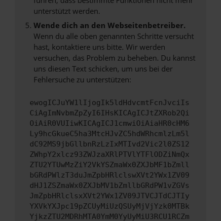
unterstützt werden.
Wende dich an den Webseitenbetreiber.
Wenn du alle oben genannten Schritte versucht
hast, kontaktiere uns bitte. Wir werden
versuchen, das Problem zu beheben. Du kannst
uns diesen Text schicken, um uns bei der
Fehlersuche zu unterstützen:
ewogICJuYW1lIjogIk5ldHdvcmtFcnJvciIs
CiAgImNvbmZpZyI6IHsKICAgICJtZXRob2Qi
OiAiR0VUIiwKICAgICJ1cmwiOiAiaHR0cHM6
Ly9hcGkueC5ha3MtcHJvZC5hdWRhcmlzLm5l
dC92MS9jbGllbnRzLzIxMTIvd2Vic2l0ZS12
ZWhpY2xlcz93ZWJzaXRlPTVlYTFlODZiNmQx
ZTU2YTUwMzZiY2VkYSZmaWx0ZXJbMF1bZmll
bGRdPWlzT3duJmZpbHRlclswXVt2YWx1ZV09
dHJ1ZSZmaWx0ZXJbMV1bZmllbGRdPW1vZGVs
JmZpbHRlclsxXVt2YWx1ZV09JTVCJTdCJTIy
YXVkYXJpc19pZCUyMiUzQSUyMjVjYzk0MTBk
YjkzZTU2MDRhMTA0YmM0YyUyMiU3RCU1RCZm