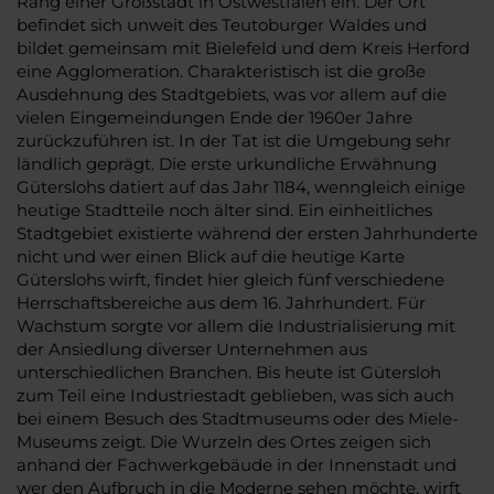
Rang einer Großstadt in Ostwestfalen ein. Der Ort
befindet sich unweit des Teutoburger Waldes und
bildet gemeinsam mit Bielefeld und dem Kreis Herford
eine Agglomeration. Charakteristisch ist die große
Ausdehnung des Stadtgebiets, was vor allem auf die
vielen Eingemeindungen Ende der 1960er Jahre
zurückzuführen ist. In der Tat ist die Umgebung sehr
ländlich geprägt. Die erste urkundliche Erwähnung
Güterslohs datiert auf das Jahr 1184, wenngleich einige
heutige Stadtteile noch älter sind. Ein einheitliches
Stadtgebiet existierte während der ersten Jahrhunderte
nicht und wer einen Blick auf die heutige Karte
Güterslohs wirft, findet hier gleich fünf verschiedene
Herrschaftsbereiche aus dem 16. Jahrhundert. Für
Wachstum sorgte vor allem die Industrialisierung mit
der Ansiedlung diverser Unternehmen aus
unterschiedlichen Branchen. Bis heute ist Gütersloh
zum Teil eine Industriestadt geblieben, was sich auch
bei einem Besuch des Stadtmuseums oder des Miele-
Museums zeigt. Die Wurzeln des Ortes zeigen sich
anhand der Fachwerkgebäude in der Innenstadt und
wer den Aufbruch in die Moderne sehen möchte, wirft