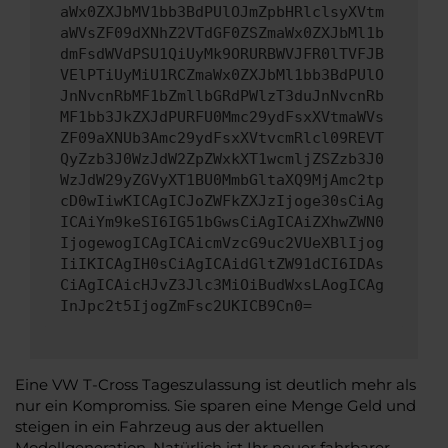
aWx0ZXJbMV1bb3BdPUlOJmZpbHRlclsyXVtm
aWVsZF09dXNhZ2VTdGF0ZSZmaWx0ZXJbMl1b
dmFsdWVdPSU1QiUyMk9ORURBWVJFR0lTVFJB
VElPTiUyMiU1RCZmaWx0ZXJbMl1bb3BdPUlO
JnNvcnRbMF1bZmllbGRdPWlzT3duJnNvcnRb
MF1bb3JkZXJdPURFU0Mmc29ydFsxXVtmaWVs
ZF09aXNUb3Amc29ydFsxXVtvcmRlcl09REVT
QyZzb3J0WzJdW2ZpZWxkXT1wcmljZSZzb3J0
WzJdW29yZGVyXT1BU0MmbGltaXQ9MjAmc2tp
cD0wIiwKICAgICJoZWFkZXJzIjoge30sCiAg
ICAiYm9keSI6IG51bGwsCiAgICAiZXhwZWN0
IjogewogICAgICAicmVzcG9uc2VUeXBlIjog
IiIKICAgIH0sCiAgICAidGltZW91dCI6IDAs
CiAgICAicHJvZ3Jlc3MiOiBudWxsLAogICAg
InJpc2t5IjogZmFsc2UKICB9Cn0=
Eine VW T-Cross Tageszulassung ist deutlich mehr als
nur ein Kompromiss. Sie sparen eine Menge Geld und
steigen in ein Fahrzeug aus der aktuellen
Modellgeneration. Natürlich ist Ihr neuer fahrbarer