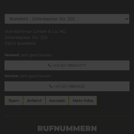
Steinböhmer GmbH & Co. KG
Jöllenbecker Str. 325
33613 Bielefeld
Verkauf
: jetzt geschlossen
+49 521-98654777
Service
: jetzt geschlossen
+49 521-9865432
Team
Anfahrt
Kontakt
Mehr Infos
RUFNUMMERN