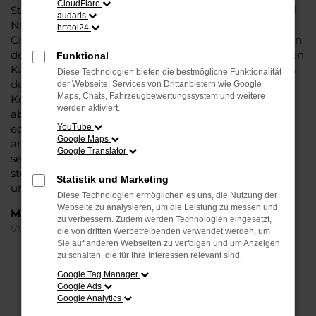
CloudFlare
Steinböhmer eine VW T-Cross Tageszulassung mit viel
audaris
Nachlass und ohne Abstriche bei der Qualität. VW T-
hrtool24
Cross Tageszulassung: das klingt wie ein Trick und ist in
der Tat ein kleiner Kunstgriff, mit dem Autohändler den
Funktional
Kauf zu günstigeren Preisen möglich machen. Seitens
Diese Technologien bieten die bestmögliche Funktionalität
der Automobilhersteller werden stets nur enge
der Webseite. Services von Drittanbietern wie Google
Maps, Chats, Fahrzeugbewertungssystem und weitere
Korridore für die Preissetzung bei Neuwagen
werden aktiviert.
abgesteckt. Eine VW T-Cross Tageszulassung ist ein
echter Neuwagen, der für einen Tag in Gütersloh oder
YouTube
Google Maps
anderswo zugelassen wurde. Dabei versteht sich von
Google Translator
selbst, dass der Kilometerstand bei Null komma Null
steht und Sie nach dem Kauf die erste Fahrt
Statistik und Marketing
unternehmen können.
Diese Technologien ermöglichen es uns, die Nutzung der
Webseite zu analysieren, um die Leistung zu messen und
Marken
zu verbessern. Zudem werden Technologien eingesetzt,
VW
die von dritten Werbetreibenden verwendet werden, um
Sie auf anderen Webseiten zu verfolgen und um Anzeigen
zu schalten, die für Ihre Interessen relevant sind.
FEHLER: NETWORK ERROR
Google Tag Manager
Google Ads
Beim Laden ist ein Fehler aufgetreten.
Google Analytics
Hier sind ein paar Tipps, die dir helfen können: