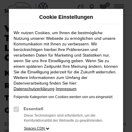
0
Zum
MENÜ
Hauptinhalt
Cookie Einstellungen
springen
VW T-CROSS
Wir nutzen Cookies, um Ihnen die bestmögliche
TAGESZULASSUNG |
Nutzung unserer Webseite zu ermöglichen und unsere
Kommunikation mit Ihnen zu verbessern. Wir
LIEFERSERVICE NACH
berücksichtigen hierbei Ihre Präferenzen und
GÜTERSLOH
verarbeiten Daten für Marketing und Statistiken nur,
wenn Sie uns Ihre Einwilligung geben. Wenn Sie zu
einem späteren Zeitpunkt Ihre Meinung ändern, können
NEUES FAHRZEUG MIT VIEL
Sie die Einwilligung jederzeit für die Zukunft widerrufen.
Weitere Informationen zum Umfang der
Datenverarbeitung finden Sie hier:
RABATT: IHRE VW T-CROSS
Datenschutzerklärung
Impressum
TAGESZULASSUNG FÜR
Folgende Kategorien von Cookies werden von uns eingesetzt:
GÜTERSLOH
Essentiell
Diese Technologien sind erforderlich, um die
Kernfunktionalität der Webseite zu gewährleisten.
Ein Neuwagen muss nicht teuer sein. Unser Kundinnen
Spaces CDN
und Kunden aus Gütersloh und anderswo erhalten bei