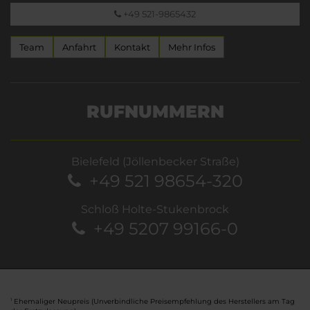
+49 521-9865432
Team
Anfahrt
Kontakt
Mehr Infos
RUFNUMMERN
Bielefeld (Jöllenbecker Straße)
+49 521 98654-320
Schloß Holte-Stukenbrock
+49 5207 99166-0
Ehemaliger Neupreis (Unverbindliche Preisempfehlung des Herstellers am Tag
1