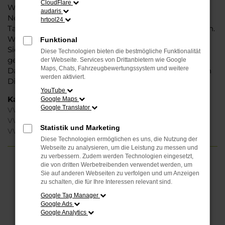
CloudFlare
Weise können Sie unbedenklich sowohl einen
audaris
Neuwagen als auch einen Gebrauchten, sowohl eine
hrtool24
Tageszulassung als auch einen Jahreswagen erwerben.
Wenn Sie sich für Steinböhmer entscheiden, erhalten
Funktional
Sie einen erheblichen Nachlass bzw. Rabatt und
Diese Technologien bieten die bestmögliche Funktionalität
genießen zudem einen außergewöhnlichen Service.
der Webseite. Services von Drittanbietern wie Google
Maps, Chats, Fahrzeugbewertungssystem und weitere
Das beginnt bei der Beratung und setzt sich mit vielen
werden aktiviert.
Dienstleistungen unserer Meisterwerkstatt fort.
YouTube
Kategorie
Google Maps
Google Translator
VW Taigo Gebrauchtwagen Gütersloh
VW Taigo Neuwagen Gütersloh
Statistik und Marketing
VW Taigo Gütersloh
Diese Technologien ermöglichen es uns, die Nutzung der
Webseite zu analysieren, um die Leistung zu messen und
zu verbessern. Zudem werden Technologien eingesetzt,
die von dritten Werbetreibenden verwendet werden, um
FEHLER: NETWORK ERROR
Sie auf anderen Webseiten zu verfolgen und um Anzeigen
zu schalten, die für Ihre Interessen relevant sind.
Beim Laden ist ein Fehler aufgetreten.
Google Tag Manager
Hier sind ein paar Tipps, die dir helfen können:
Google Ads
Google Analytics
Überprüfe deine Firewall und deine