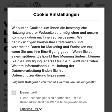
0
Zum
MENÜ
Hauptinhalt
Cookie Einstellungen
springen
VW TAIGO KAUFEN,
Wir nutzen Cookies, um Ihnen die bestmögliche
LEASEN, FINANZIEREN |
Nutzung unserer Webseite zu ermöglichen und unsere
Kommunikation mit Ihnen zu verbessern. Wir
LIEFERSERVICE NACH
berücksichtigen hierbei Ihre Präferenzen und
GÜTERSLOH
verarbeiten Daten für Marketing und Statistiken nur,
wenn Sie uns Ihre Einwilligung geben. Wenn Sie zu
einem späteren Zeitpunkt Ihre Meinung ändern, können
VW TAIGO – IHR PERFEKTES
Sie die Einwilligung jederzeit für die Zukunft widerrufen.
Weitere Informationen zum Umfang der
Datenverarbeitung finden Sie hier:
FAHRZEUG FÜR GÜTERSLOH
Datenschutzerklärung
Impressum
Folgende Kategorien von Cookies werden von uns eingesetzt:
Sie möchten in Gütersloh und Umgebung mobil sein
bzw. mobil bleiben. Unser Vorschlag ist ein VW Taigo,
Essentiell
denn dieses Fahrzeug vereint eine ganze Reihe an
Diese Technologien sind erforderlich, um die
Vorzügen. Da ist zunächst einmal die Tradition des
Kernfunktionalität der Webseite zu gewährleisten.
Herstellers. Ein VW Taigo für Gütersloh ist perfekt
Spaces CDN
verarbeitet und auf Langlebigkeit ausgelegt. Auf diese