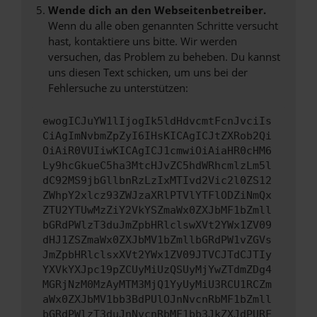
Wende dich an den Webseitenbetreiber.
Wenn du alle oben genannten Schritte versucht
hast, kontaktiere uns bitte. Wir werden
versuchen, das Problem zu beheben. Du kannst
uns diesen Text schicken, um uns bei der
Fehlersuche zu unterstützen:
ewogICJuYW1lIjogIk5ldHdvcmtFcnJvciIs
CiAgImNvbmZpZyI6IHsKICAgICJtZXRob2Qi
OiAiR0VUIiwKICAgICJ1cmwiOiAiaHR0cHM6
Ly9hcGkueC5ha3MtcHJvZC5hdWRhcmlzLm5l
dC92MS9jbGllbnRzLzIxMTIvd2Vic2l0ZS12
ZWhpY2xlcz93ZWJzaXRlPTVlYTFlODZiNmQx
ZTU2YTUwMzZiY2VkYSZmaWx0ZXJbMF1bZmll
bGRdPWlzT3duJmZpbHRlclswXVt2YWx1ZV09
dHJ1ZSZmaWx0ZXJbMV1bZmllbGRdPW1vZGVs
JmZpbHRlclsxXVt2YWx1ZV09JTVCJTdCJTIy
YXVkYXJpc19pZCUyMiUzQSUyMjYwZTdmZDg4
MGRjNzM0MzAyMTM3MjQ1YyUyMiU3RCU1RCZm
aWx0ZXJbMV1bb3BdPUlOJnNvcnRbMF1bZmll
bGRdPWlzT3duJnNvcnRbMF1bb3JkZXJdPURF