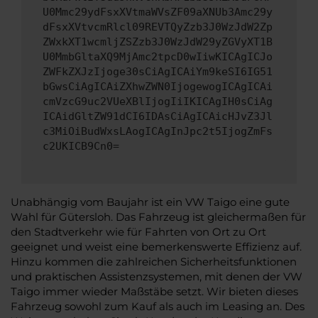
U0Mmc29ydFsxXVtmaWVsZF09aXNUb3Amc29y
dFsxXVtvcmRlcl09REVTQyZzb3J0WzJdW2Zp
ZWxkXT1wcmljZSZzb3J0WzJdW29yZGVyXT1B
U0MmbGltaXQ9MjAmc2tpcD0wIiwKICAgICJo
ZWFkZXJzIjoge30sCiAgICAiYm9keSI6IG51
bGwsCiAgICAiZXhwZWN0IjogewogICAgICAi
cmVzcG9uc2VUeXBlIjogIiIKICAgIH0sCiAg
ICAidGltZW91dCI6IDAsCiAgICAicHJvZ3Jl
c3MiOiBudWxsLAogICAgInJpc2t5IjogZmFs
c2UKICB9Cn0=
Unabhängig vom Baujahr ist ein VW Taigo eine gute
Wahl für Gütersloh. Das Fahrzeug ist gleichermaßen für
den Stadtverkehr wie für Fahrten von Ort zu Ort
geeignet und weist eine bemerkenswerte Effizienz auf.
Hinzu kommen die zahlreichen Sicherheitsfunktionen
und praktischen Assistenzsystemen, mit denen der VW
Taigo immer wieder Maßstäbe setzt. Wir bieten dieses
Fahrzeug sowohl zum Kauf als auch im Leasing an. Des