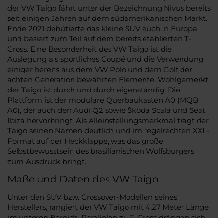
der VW Taigo fährt unter der Bezeichnung Nivus bereits
seit einigen Jahren auf dem südamerikanischen Markt.
Ende 2021 debütierte das kleine SUV auch in Europa
und basiert zum Teil auf dem bereits etablierten T-
Cross. Eine Besonderheit des VW Taigo ist die
Auslegung als sportliches Coupé und die Verwendung
einiger bereits aus dem VW Polo und dem Golf der
achten Generation bewährten Elemente. Wohlgemerkt:
der Taigo ist durch und durch eigenständig. Die
Plattform ist der modulare Querbaukasten A0 (MQB
A0), der auch den Audi Q2 sowie Škoda Scala und Seat
Ibiza hervorbringt. Als Alleinstellungsmerkmal trägt der
Taigo seinen Namen deutlich und im regelrechten XXL-
Format auf der Heckklappe, was das große
Selbstbewusstsein des brasilianischen Wolfsburgers
zum Ausdruck bringt.
Maße und Daten des VW Taigo
Unter den SUV bzw. Crossover-Modellen seines
Herstellers, rangiert der VW Taigo mit 4,27 Meter Länge
im unteren Bereich. Parallelen zu T-Cross drängen sich