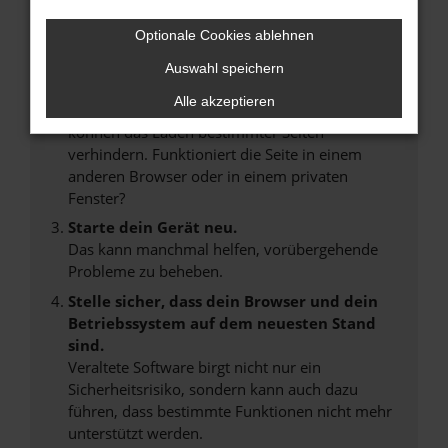
Internetverbindung.
Laden andere Webseiten, zum Beispiel deine
Optionale Cookies ablehnen
Suchmaschine?
Auswahl speichern
Prüfe deine Browsererweiterungen.
Alle akzeptieren
Manche Erweiterungen, wie Werbeblocker,
können das Laden bestimmter Seiten
verhindern. Funktioniert die Seite in einem
anderen Browser oder in einem privaten
Fenster?
Starte dein Gerät neu.
Das kann manchmal helfen, vorübergehende
Probleme zu beheben.
Stelle sicher, dass dein Browser und dein
Betriebssystem auf dem neuesten Stand
sind.
Veraltete Software birgt nicht nur ein
Sicherheitsrisiko, sondern kann auch dazu
führen, dass bestimmte Funktionen nicht mehr
unterstützt werden.