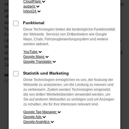
CloudFlare
Modell das Wasser reichen können. Die Qualität steht in
audaris
jeder Modellgeneration außer Frage. Hinzu kommen
hrtool24
die vielfältigen Möglichkeiten einer Individualisierung
sowie die zahlreichen Assistenzsysteme. Ein VW
Funktional
Touareg Gebrauchtwagen für Gütersloh ist ein
Diese Technologien bieten die bestmögliche Funktionalität
Fahrzeug, wie es kompletter nicht sein könnte und
der Webseite. Services von Drittanbietern wie Google
Maps, Chats, Fahrzeugbewertungssystem und weitere
überzeugt durch Langlebigkeit und einen sehr soliden
werden aktiviert.
Werterhalt. Bei Steinböhmer kommt hinzu, dass Sie
sich über einen preislichen Nachlass freuen dürfen und
YouTube
Google Maps
beim Kauf auf ein Unternehmen mit mehr als 80
Google Translator
Jahren Erfahrung setzen.
Statistik und Marketing
Marken
Diese Technologien ermöglichen es uns, die Nutzung der
VW
Webseite zu analysieren, um die Leistung zu messen und
zu verbessern. Zudem werden Technologien eingesetzt,
die von dritten Werbetreibenden verwendet werden, um
FEHLER: NETWORK ERROR
Sie auf anderen Webseiten zu verfolgen und um Anzeigen
zu schalten, die für Ihre Interessen relevant sind.
Beim Laden ist ein Fehler aufgetreten.
Google Tag Manager
Hier sind ein paar Tipps, die dir helfen können:
Google Ads
Google Analytics
Überprüfe deine Firewall und deine