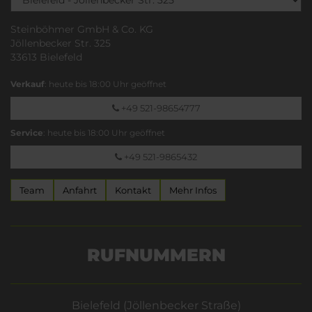
Steinböhmer GmbH & Co. KG
Jöllenbecker Str. 325
33613 Bielefeld
Verkauf
: heute bis 18:00 Uhr geöffnet
+49 521-98654777
Service
: heute bis 18:00 Uhr geöffnet
+49 521-9865432
Team
Anfahrt
Kontakt
Mehr Infos
RUFNUMMERN
Bielefeld (Jöllenbecker Straße)