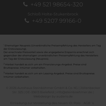
+49 521 98654-320
Schloß Holte-Stukenbrock
+49 5207 99166-0
Ehemaliger Neupreis (Unverbindliche Preisempfehlung des Herstellers am Tag
1
der Erstzulassung).
Der errechnete Preisvorteil sowie die angegebene Ersparnis errechnet sich
gegenüber der ehemaligen unverbindlichen Preisempfehlung des Herstellers
am Tag der Erstzulassung (Neupreis).
2
Hierbei handelt es sich um ein Finanzierungs-Angebot. Preise sind
Bruttopreise. Irrtümer vorbehalten.
3
Hierbei handelt es sich um ein Leasing-Angebot. Preise sind Bruttopreise.
Irrtümer vorbehalten.
© 2026 Autohaus Steinböhmer GmbH & Co. KG | Jöllenbecker
Str. 325 | DE-33613 Bielefeld | info@steinboehmer.de |
Webdesign by audaris.de
Einladung zur Vorstellung des neuen ID. Polo
AGB´s