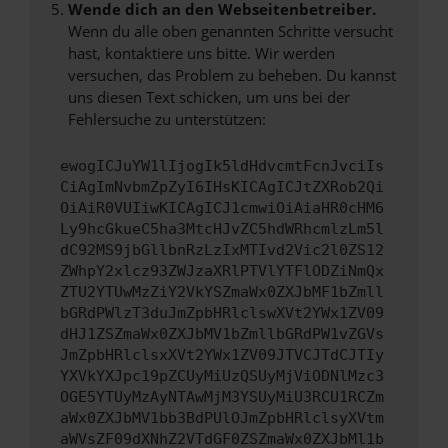
Wende dich an den Webseitenbetreiber.
Wenn du alle oben genannten Schritte versucht
hast, kontaktiere uns bitte. Wir werden
versuchen, das Problem zu beheben. Du kannst
uns diesen Text schicken, um uns bei der
Fehlersuche zu unterstützen:
ewogICJuYW1lIjogIk5ldHdvcmtFcnJvciIs
CiAgImNvbmZpZyI6IHsKICAgICJtZXRob2Qi
OiAiR0VUIiwKICAgICJ1cmwiOiAiaHR0cHM6
Ly9hcGkueC5ha3MtcHJvZC5hdWRhcmlzLm5l
dC92MS9jbGllbnRzLzIxMTIvd2Vic2l0ZS12
ZWhpY2xlcz93ZWJzaXRlPTVlYTFlODZiNmQx
ZTU2YTUwMzZiY2VkYSZmaWx0ZXJbMF1bZmll
bGRdPWlzT3duJmZpbHRlclswXVt2YWx1ZV09
dHJ1ZSZmaWx0ZXJbMV1bZmllbGRdPW1vZGVs
JmZpbHRlclsxXVt2YWx1ZV09JTVCJTdCJTIy
YXVkYXJpc19pZCUyMiUzQSUyMjViODNlMzc3
OGE5YTUyMzAyNTAwMjM3YSUyMiU3RCU1RCZm
aWx0ZXJbMV1bb3BdPUlOJmZpbHRlclsyXVtm
aWVsZF09dXNhZ2VTdGF0ZSZmaWx0ZXJbMl1b