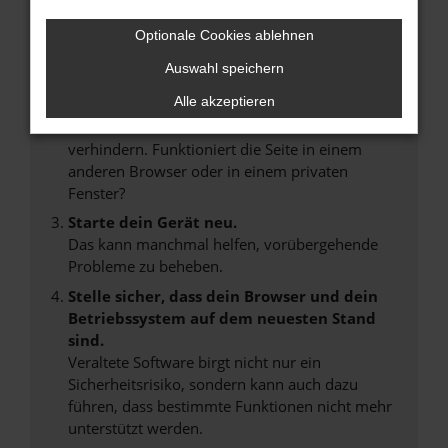
Internetverbindung.
Laden andere Webseiten, zum Beispiel deine
Optionale Cookies ablehnen
Suchmaschine?
Auswahl speichern
Prüfe deine Browsererweiterungen.
Alle akzeptieren
Manche Erweiterungen, wie Werbeblocker,
können das Laden bestimmter Seiten
verhindern. Funktioniert die Seite in einem
anderen Browser oder in einem privaten
Fenster?
Starte dein Gerät neu.
Das kann manchmal helfen, vorübergehende
Probleme zu beheben.
Stelle sicher, dass dein Browser und dein
Betriebssystem auf dem neuesten Stand
sind.
Veraltete Software birgt nicht nur ein
Sicherheitsrisiko, sondern kann auch dazu
führen, dass bestimmte Funktionen nicht mehr
unterstützt werden.