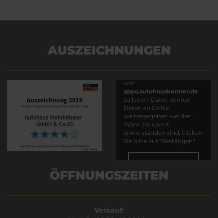
AUSZEICHNUNGEN
Es wird versucht, Inhalte
von
apps.autohauskenner.de
zu laden. Dabei können
Daten an Dritte
weitergegeben werden.
Wenn Sie damit
einverstanden sind, klicken
Sie bitte auf "Bestätigen".
Bestätigen
ÖFFNUNGSZEITEN
Verkauf: