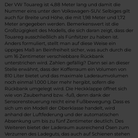
Der VW Touareg ist 4,88 Meter lang und damit die
Nummer eins unter den Volkswagen-SUV. Selbiges gilt
auch für Breite und Höhe, die mit 1,98 Meter und 1,72
Meter angegeben werden. Bemerkenswert ist die
Großzügigkeit des Modells, die sich daran zeigt, dass der
Touareg ausschließlich als Fünfsitzer zu haben ist.
Anders formuliert, stellt man auf diese Weise ein
üppiges Maß an Beinfreiheit sicher, was auch durch die
um 16 Zentimeter verschiebbare Rückbank
unterstrichen wird. Zahlen gefällig? Dann sei an dieser
Stelle erwähnt, dass der Kofferraum ein Volumen von
810 Liter bietet und das maximale Laderaumvolumen
noch einmal 1.000 Liter mehr hergibt, sofern die
Rückbank umgelegt wird. Die Heckklappe öffnet sich
wie von Zauberhand bzw. -fuß, denn dank der
Sensorensteuerung reicht eine Fußbewegung. Dass es
sich um ein Modell der Oberklasse handelt, wird
anhand der Luftfederung und der automatischen
Absenkung um bis zu fünf Zentimeter deutlich. Des
Weiteren bietet der Laderaum ausreichend Ösen zum
Verzurren des Ladeguts, das auch auf Schienen stehen