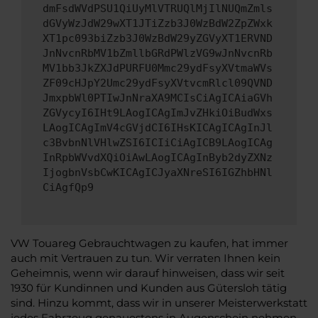
dmFsdWVdPSU1QiUyMlVTRUQlMjIlNUQmZmls
dGVyWzJdW29wXT1JTiZzb3J0WzBdW2ZpZWxk
XT1pc093biZzb3J0WzBdW29yZGVyXT1ERVND
JnNvcnRbMV1bZmllbGRdPWlzVG9wJnNvcnRb
MV1bb3JkZXJdPURFU0Mmc29ydFsyXVtmaWVs
ZF09cHJpY2Umc29ydFsyXVtvcmRlcl09QVND
JmxpbWl0PTIwJnNraXA9MCIsCiAgICAiaGVh
ZGVycyI6IHt9LAogICAgImJvZHkiOiBudWxs
LAogICAgImV4cGVjdCI6IHsKICAgICAgInJl
c3BvbnNlVHlwZSI6ICIiCiAgICB9LAogICAg
InRpbWVvdXQiOiAwLAogICAgInByb2dyZXNz
IjogbnVsbCwKICAgICJyaXNreSI6IGZhbHNl
CiAgfQp9
VW Touareg Gebrauchtwagen zu kaufen, hat immer
auch mit Vertrauen zu tun. Wir verraten Ihnen kein
Geheimnis, wenn wir darauf hinweisen, dass wir seit
1930 für Kundinnen und Kunden aus Gütersloh tätig
sind. Hinzu kommt, dass wir in unserer Meisterwerkstatt
jedes Fahrzeug genauestens in Augenschein nehmen