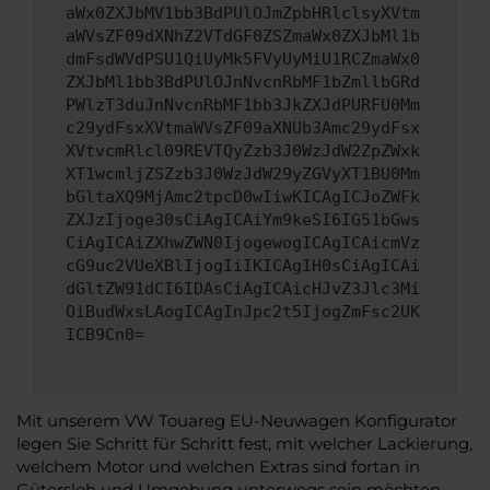
aWx0ZXJbMV1bb3BdPUlOJmZpbHRlclsyXVtm
aWVsZF09dXNhZ2VTdGF0ZSZmaWx0ZXJbMl1b
dmFsdWVdPSU1QiUyMk5FVyUyMiU1RCZmaWx0
ZXJbMl1bb3BdPUlOJnNvcnRbMF1bZmllbGRd
PWlzT3duJnNvcnRbMF1bb3JkZXJdPURFU0Mm
c29ydFsxXVtmaWVsZF09aXNUb3Amc29ydFsx
XVtvcmRlcl09REVTQyZzb3J0WzJdW2ZpZWxk
XT1wcmljZSZzb3J0WzJdW29yZGVyXT1BU0Mm
bGltaXQ9MjAmc2tpcD0wIiwKICAgICJoZWFk
ZXJzIjoge30sCiAgICAiYm9keSI6IG51bGws
CiAgICAiZXhwZWN0IjogewogICAgICAicmVz
cG9uc2VUeXBlIjogIiIKICAgIH0sCiAgICAi
dGltZW91dCI6IDAsCiAgICAicHJvZ3Jlc3Mi
OiBudWxsLAogICAgInJpc2t5IjogZmFsc2UK
ICB9Cn0=
Mit unserem VW Touareg EU-Neuwagen Konfigurator
legen Sie Schritt für Schritt fest, mit welcher Lackierung,
welchem Motor und welchen Extras sind fortan in
Gütersloh und Umgebung unterwegs sein möchten.