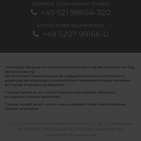
Bielefeld (Jöllenbecker Straße)
+49 521 98654-320
Schloß Holte-Stukenbrock
+49 5207 99166-0
Ehemaliger Neupreis (Unverbindliche Preisempfehlung des Herstellers am Tag
1
der Erstzulassung).
Der errechnete Preisvorteil sowie die angegebene Ersparnis errechnet sich
gegenüber der ehemaligen unverbindlichen Preisempfehlung des Herstellers
am Tag der Erstzulassung (Neupreis).
2
Hierbei handelt es sich um ein Finanzierungs-Angebot. Preise sind
Bruttopreise. Irrtümer vorbehalten.
3
Hierbei handelt es sich um ein Leasing-Angebot. Preise sind Bruttopreise.
Irrtümer vorbehalten.
© 2026 Autohaus Steinböhmer GmbH & Co. KG | Jöllenbecker
Str. 325 | DE-33613 Bielefeld | info@steinboehmer.de |
Webdesign by audaris.de