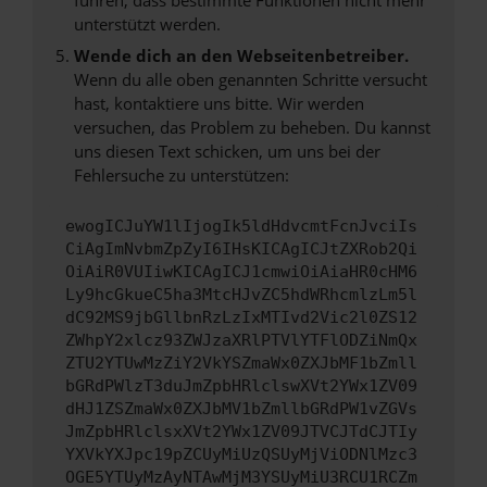
unterstützt werden.
Wende dich an den Webseitenbetreiber.
Wenn du alle oben genannten Schritte versucht
hast, kontaktiere uns bitte. Wir werden
versuchen, das Problem zu beheben. Du kannst
uns diesen Text schicken, um uns bei der
Fehlersuche zu unterstützen:
ewogICJuYW1lIjogIk5ldHdvcmtFcnJvciIs
CiAgImNvbmZpZyI6IHsKICAgICJtZXRob2Qi
OiAiR0VUIiwKICAgICJ1cmwiOiAiaHR0cHM6
Ly9hcGkueC5ha3MtcHJvZC5hdWRhcmlzLm5l
dC92MS9jbGllbnRzLzIxMTIvd2Vic2l0ZS12
ZWhpY2xlcz93ZWJzaXRlPTVlYTFlODZiNmQx
ZTU2YTUwMzZiY2VkYSZmaWx0ZXJbMF1bZmll
bGRdPWlzT3duJmZpbHRlclswXVt2YWx1ZV09
dHJ1ZSZmaWx0ZXJbMV1bZmllbGRdPW1vZGVs
JmZpbHRlclsxXVt2YWx1ZV09JTVCJTdCJTIy
YXVkYXJpc19pZCUyMiUzQSUyMjViODNlMzc3
OGE5YTUyMzAyNTAwMjM3YSUyMiU3RCU1RCZm