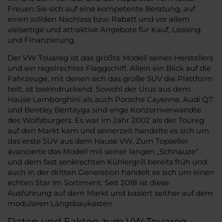
Freuen Sie sich auf eine kompetente Beratung, auf
einen soliden Nachlass bzw. Rabatt und vor allem
vielseitige und attraktive Angebote für Kauf, Leasing
und Finanzierung.
Der VW Touareg ist das größte Modell seines Herstellers
und ein regelrechtes Flaggschiff. Allein ein Blick auf die
Fahrzeuge, mit denen sich das große SUV die Plattform
teilt, ist beeindruckend. Sowohl der Urus aus dem
Hause Lamborghini als auch Porsche Cayenne, Audi Q7
und Bentley Bentayga sind enge Konzernverwandte
des Wolfsburgers. Es war im Jahr 2002 als der Toureg
auf den Markt kam und seinerzeit handelte es sich um
das erste SUV aus dem Hause VW. Zum Topseller
avancierte das Modell mit seiner langen „Schnauze“
und dem fast senkrechten Kühlergrill bereits früh und
auch in der dritten Generation handelt es sich um einen
echten Star im Sortiment. Seit 2018 ist diese
Ausführung auf dem Markt und basiert seither auf dem
modularen Längsbaukasten.
Daten und Fakten zum VW Touareg