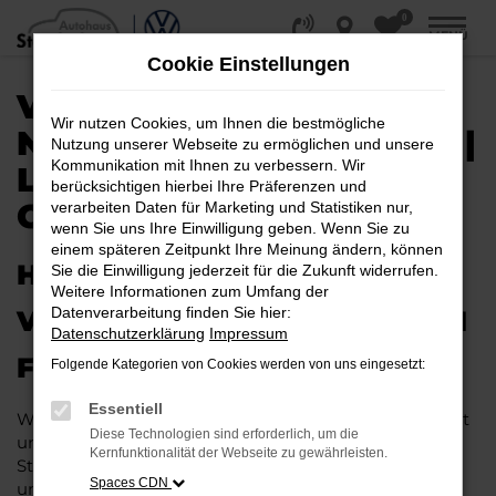
0
Zum
MENÜ
Hauptinhalt
Cookie Einstellungen
springen
VW TOUAREG EU-
Wir nutzen Cookies, um Ihnen die bestmögliche
NEUWAGEN / REIMPORT |
Nutzung unserer Webseite zu ermöglichen und unsere
Kommunikation mit Ihnen zu verbessern. Wir
LIEFERSERVICE NACH
berücksichtigen hierbei Ihre Präferenzen und
GÜTERSLOH
verarbeiten Daten für Marketing und Statistiken nur,
wenn Sie uns Ihre Einwilligung geben. Wenn Sie zu
einem späteren Zeitpunkt Ihre Meinung ändern, können
HERAUSRAGENDE QUALITÄT:
Sie die Einwilligung jederzeit für die Zukunft widerrufen.
Weitere Informationen zum Umfang der
Datenverarbeitung finden Sie hier:
VW TOUAREG EU-NEUWAGEN
Datenschutzerklärung
Impressum
FÜR GÜTERSLOH
Folgende Kategorien von Cookies werden von uns eingesetzt:
Essentiell
Wer in puncto Qualität keinerlei Kompromisse eingeht
Diese Technologien sind erforderlich, um die
und bei Fahrten durch Gütersloh auf dem neuesten
Kernfunktionalität der Webseite zu gewährleisten.
Stand der Automobiltechnik sein möchte, landet
Spaces CDN
unweigerlich bei einem VW Touareg EU-Neuwagen.