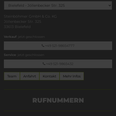
Steinböhmer GmbH & Co. KG
Jöllenbecker Str. 325
33613 Bielefeld
Verkauf
: jetzt geschlossen
+49 521-98654777
Service
: jetzt geschlossen
+49 521-9865432
Team
Anfahrt
Kontakt
Mehr Infos
RUFNUMMERN