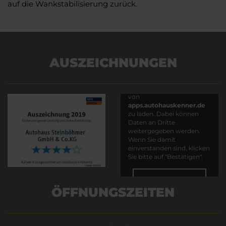
auf die Wankstabilisierung zurück.
AUSZEICHNUNGEN
Es wird versucht, Inhalte
von
apps.autohauskenner.de
zu laden. Dabei können
Daten an Dritte
weitergegeben werden.
Wenn Sie damit
einverstanden sind, klicken
Sie bitte auf "Bestätigen".
Bestätigen
ÖFFNUNGSZEITEN