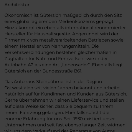
Architektur.
Ökonomisch ist Gütersloh maßgeblich durch den Sitz
eines global agierenden Medienkonzerns geprägt.
Hinzu kommt ein ebenfalls international renommierter
Hersteller für Haushaltsgeräte. Abgerundet wird der
Firmenmix von metallverarbeitenden Betrieben sowie
einem Hersteller von Nahrungsmitteln. Die
Verkehrsverbindungen bestehen gleichermaßen in
Zughalten für Nah- und Fernverkehr wie in der
Autobahn A2 als eine Art „Lebensader“. Ebenfalls liegt
Gütersloh an der Bundesstraße B61.
Das Autohaus Steinböhmer ist in der Region
Ostwestfalen seit vielen Jahren bekannt und arbeitet
natürlich auf für Kundinnen und Kunden aus Gütersloh.
Gerne übernehmen wir einen Lieferservice und stellen
auf diese Weise sicher, dass Sie bequem zu Ihrem
neuen Fahrzeug gelangen. Ebenfalls spricht die
enorme Erfahrung für uns. Seit 1930 existiert unser
Unternehmen und seit fast ebenso langer Zeit widmen
wir uns dem Verkauf und der Reparatur von Autos.