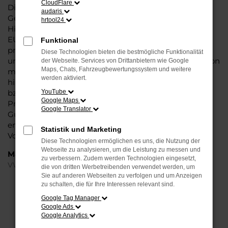
CloudFlare
Dieses Fahrzeug überzeugt vor allem in der aktuellen
audaris
Generation in den Vergleichstests und gilt in vielerlei
hrtool24
Hinsicht als Trendsetter. Wenn Sie Ihren VW Touareg
EU-Neuwagen für Gütersloh bei Steinböhmer kaufen,
Funktional
profitieren Sie gleich mehrfach. So bieten wir einen
Diese Technologien bieten die bestmögliche Funktionalität
umfangreichen Service und bringen eine Erfahrung von
der Webseite. Services von Drittanbietern wie Google
Maps, Chats, Fahrzeugbewertungssystem und weitere
mehr als 80 Jahren in die Beratung mit ein. Darüber
werden aktiviert.
hinaus sichern Sie sich bei jedem Kauf einen Rabatt
bzw. Nachlass, der teilweise im zweistelligen
YouTube
Google Maps
Prozentbereich liegt. VW Touareg EU-Neuwagen für
Google Translator
Gütersloh sind bei uns auch im Leasing zu haben und
entsprechend zu 100 Prozent Ihren individuellen
Statistik und Marketing
Vorstellungen.
Diese Technologien ermöglichen es uns, die Nutzung der
Webseite zu analysieren, um die Leistung zu messen und
Marken
zu verbessern. Zudem werden Technologien eingesetzt,
VW
die von dritten Werbetreibenden verwendet werden, um
Sie auf anderen Webseiten zu verfolgen und um Anzeigen
zu schalten, die für Ihre Interessen relevant sind.
FEHLER: NETWORK ERROR
Google Tag Manager
Google Ads
Beim Laden ist ein Fehler aufgetreten.
Google Analytics
Hier sind ein paar Tipps, die dir helfen können: