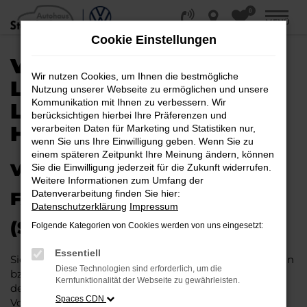
0
Zum
MENÜ
Hauptinhalt
Cookie Einstellungen
springen
VW GOLF KAUFEN,
Wir nutzen Cookies, um Ihnen die bestmögliche
LEASEN, FINANZIEREN |
Nutzung unserer Webseite zu ermöglichen und unsere
Kommunikation mit Ihnen zu verbessern. Wir
LIEFERSERVICE NACH
berücksichtigen hierbei Ihre Präferenzen und
HALLE (SAALE)
verarbeiten Daten für Marketing und Statistiken nur,
wenn Sie uns Ihre Einwilligung geben. Wenn Sie zu
einem späteren Zeitpunkt Ihre Meinung ändern, können
VW GOLF – IHR PERFEKTES
Sie die Einwilligung jederzeit für die Zukunft widerrufen.
Weitere Informationen zum Umfang der
Datenverarbeitung finden Sie hier:
FAHRZEUG FÜR HALLE
Datenschutzerklärung
Impressum
(SAALE)
Folgende Kategorien von Cookies werden von uns eingesetzt:
Essentiell
Sie möchten in Halle (Saale) und Umgebung mobil sein
Diese Technologien sind erforderlich, um die
bzw. mobil bleiben. Unser Vorschlag ist ein VW Golf,
Kernfunktionalität der Webseite zu gewährleisten.
denn dieses Fahrzeug vereint eine ganze Reihe an
Spaces CDN
Vorzügen. Da ist zunächst einmal die Tradition des