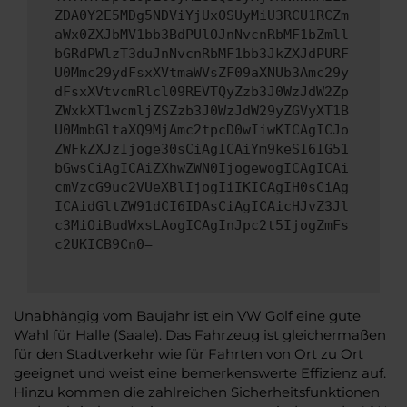
ZDA0Y2E5MDg5NDViYjUxOSUyMiU3RCU1RCZm
aWx0ZXJbMV1bb3BdPUlOJnNvcnRbMF1bZmll
bGRdPWlzT3duJnNvcnRbMF1bb3JkZXJdPURF
U0Mmc29ydFsxXVtmaWVsZF09aXNUb3Amc29y
dFsxXVtvcmRlcl09REVTQyZzb3J0WzJdW2Zp
ZWxkXT1wcmljZSZzb3J0WzJdW29yZGVyXT1B
U0MmbGltaXQ9MjAmc2tpcD0wIiwKICAgICJo
ZWFkZXJzIjoge30sCiAgICAiYm9keSI6IG51
bGwsCiAgICAiZXhwZWN0IjogewogICAgICAi
cmVzcG9uc2VUeXBlIjogIiIKICAgIH0sCiAg
ICAidGltZW91dCI6IDAsCiAgICAicHJvZ3Jl
c3MiOiBudWxsLAogICAgInJpc2t5IjogZmFs
c2UKICB9Cn0=
Unabhängig vom Baujahr ist ein VW Golf eine gute
Wahl für Halle (Saale). Das Fahrzeug ist gleichermaßen
für den Stadtverkehr wie für Fahrten von Ort zu Ort
geeignet und weist eine bemerkenswerte Effizienz auf.
Hinzu kommen die zahlreichen Sicherheitsfunktionen