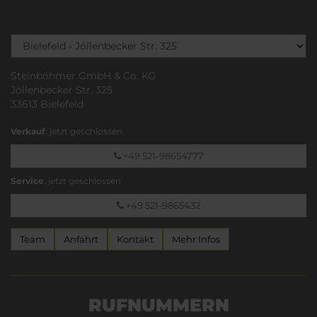
Steinböhmer GmbH & Co. KG
Jöllenbecker Str. 325
33613 Bielefeld
Verkauf
: jetzt geschlossen
+49 521-98654777
Service
: jetzt geschlossen
+49 521-9865432
Team
Anfahrt
Kontakt
Mehr Infos
RUFNUMMERN