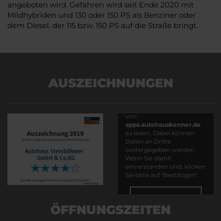
angeboten wird. Gefahren wird seit Ende 2020 mit
Mildhybriden und 130 oder 150 PS als Benziner oder
dem Diesel, der 115 bzw. 150 PS auf die Straße bringt.
AUSZEICHNUNGEN
Es wird versucht, Inhalte
von
apps.autohauskenner.de
zu laden. Dabei können
Daten an Dritte
weitergegeben werden.
Wenn Sie damit
einverstanden sind, klicken
Sie bitte auf "Bestätigen".
Bestätigen
ÖFFNUNGSZEITEN