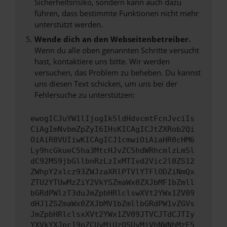
Sicherheitsrisiko, sondern kann auch dazu
führen, dass bestimmte Funktionen nicht mehr
unterstützt werden.
Wende dich an den Webseitenbetreiber.
Wenn du alle oben genannten Schritte versucht
hast, kontaktiere uns bitte. Wir werden
versuchen, das Problem zu beheben. Du kannst
uns diesen Text schicken, um uns bei der
Fehlersuche zu unterstützen:
ewogICJuYW1lIjogIk5ldHdvcmtFcnJvciIs
CiAgImNvbmZpZyI6IHsKICAgICJtZXRob2Qi
OiAiR0VUIiwKICAgICJ1cmwiOiAiaHR0cHM6
Ly9hcGkueC5ha3MtcHJvZC5hdWRhcmlzLm5l
dC92MS9jbGllbnRzLzIxMTIvd2Vic2l0ZS12
ZWhpY2xlcz93ZWJzaXRlPTVlYTFlODZiNmQx
ZTU2YTUwMzZiY2VkYSZmaWx0ZXJbMF1bZmll
bGRdPWlzT3duJmZpbHRlclswXVt2YWx1ZV09
dHJ1ZSZmaWx0ZXJbMV1bZmllbGRdPW1vZGVs
JmZpbHRlclsxXVt2YWx1ZV09JTVCJTdCJTIy
YXVkYXJpc19pZCUyMiUzQSUyMjVhNWNhMzE5