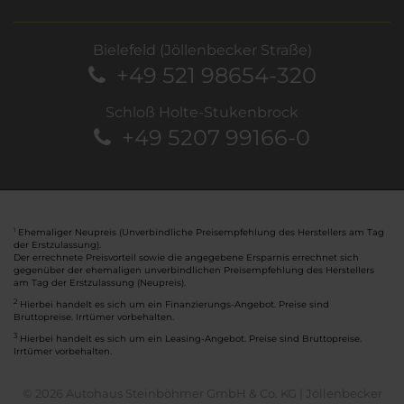
Bielefeld (Jöllenbecker Straße)
+49 521 98654-320
Schloß Holte-Stukenbrock
+49 5207 99166-0
Ehemaliger Neupreis (Unverbindliche Preisempfehlung des Herstellers am Tag
1
der Erstzulassung).
Der errechnete Preisvorteil sowie die angegebene Ersparnis errechnet sich
gegenüber der ehemaligen unverbindlichen Preisempfehlung des Herstellers
am Tag der Erstzulassung (Neupreis).
2
Hierbei handelt es sich um ein Finanzierungs-Angebot. Preise sind
Bruttopreise. Irrtümer vorbehalten.
3
Hierbei handelt es sich um ein Leasing-Angebot. Preise sind Bruttopreise.
Irrtümer vorbehalten.
© 2026 Autohaus Steinböhmer GmbH & Co. KG | Jöllenbecker