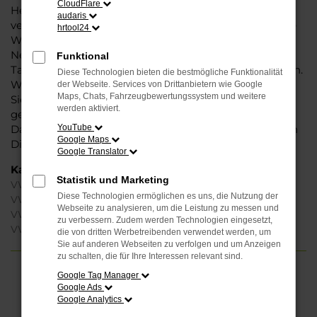
CloudFlare
Herstellers. Ein VW Golf für Halle (Saale) ist perfekt
audaris
verarbeitet und auf Langlebigkeit ausgelegt. Auf diese
hrtool24
Weise können Sie unbedenklich sowohl einen
Neuwagen als auch einen Gebrauchten, sowohl eine
Funktional
Tageszulassung als auch einen Jahreswagen erwerben.
Diese Technologien bieten die bestmögliche Funktionalität
Wenn Sie sich für Steinböhmer entscheiden, erhalten
der Webseite. Services von Drittanbietern wie Google
Maps, Chats, Fahrzeugbewertungssystem und weitere
Sie einen erheblichen Nachlass bzw. Rabatt und
werden aktiviert.
genießen zudem einen außergewöhnlichen Service.
Das beginnt bei der Beratung und setzt sich mit vielen
YouTube
Google Maps
Dienstleistungen unserer Meisterwerkstatt fort.
Google Translator
Kategorie
Statistik und Marketing
VW Golf Gebrauchtwagen Halle (Saale)
Diese Technologien ermöglichen es uns, die Nutzung der
VW Golf Halle (Saale)
Webseite zu analysieren, um die Leistung zu messen und
VW Golf Jahreswagen Halle (Saale)
zu verbessern. Zudem werden Technologien eingesetzt,
VW Golf Neuwagen Halle (Saale)
die von dritten Werbetreibenden verwendet werden, um
Sie auf anderen Webseiten zu verfolgen und um Anzeigen
zu schalten, die für Ihre Interessen relevant sind.
Google Tag Manager
FEHLER: NETWORK ERROR
Google Ads
Google Analytics
Beim Laden ist ein Fehler aufgetreten.