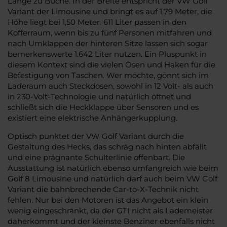
Länge zu Buche. In der Breite entspricht der VW Golf
Variant der Limousine und bringt es auf 1,79 Meter, die
Höhe liegt bei 1,50 Meter. 611 Liter passen in den
Kofferraum, wenn bis zu fünf Personen mitfahren und
nach Umklappen der hinteren Sitze lassen sich sogar
bemerkenswerte 1.642 Liter nutzen. Ein Pluspunkt in
diesem Kontext sind die vielen Ösen und Haken für die
Befestigung von Taschen. Wer möchte, gönnt sich im
Laderaum auch Steckdosen, sowohl in 12 Volt- als auch
in 230-Volt-Technologie und natürlich öffnet und
schließt sich die Heckklappe über Sensoren und es
existiert eine elektrische Anhängerkupplung.
Optisch punktet der VW Golf Variant durch die
Gestaltung des Hecks, das schräg nach hinten abfällt
und eine prägnante Schulterlinie offenbart. Die
Ausstattung ist natürlich ebenso umfangreich wie beim
Golf 8 Limousine und natürlich darf auch beim VW Golf
Variant die bahnbrechende Car-to-X-Technik nicht
fehlen. Nur bei den Motoren ist das Angebot ein klein
wenig eingeschränkt, da der GTI nicht als Lademeister
daherkommt und der kleinste Benziner ebenfalls nicht