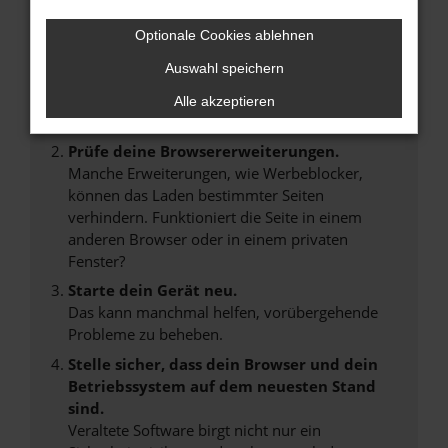
Hier sind ein paar Tipps, die dir helfen können:
Optionale Cookies ablehnen
Überprüfe deine Firewall und deine
Auswahl speichern
Internetverbindung.
Laden andere Webseiten, zum Beispiel deine
Alle akzeptieren
Suchmaschine?
Prüfe deine Browsererweiterungen.
Manche Erweiterungen, wie Werbeblocker,
können das Laden bestimmter Seiten
verhindern. Funktioniert die Seite in einem
anderen Browser oder in einem privaten
Fenster?
Starte dein Gerät neu.
Das kann manchmal helfen, vorübergehende
Probleme zu beheben.
Stelle sicher, dass dein Browser und dein
Betriebssystem auf dem neuesten Stand
sind.
Veraltete Software birgt nicht nur ein