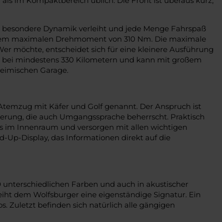
ls im Kompaktbereich üblich. Die Front ist überaus kurz,
ine besondere Dynamik verleiht und jede Menge Fahrspaß
einem maximalen Drehmoment von 310 Nm. Die maximale
er möchte, entscheidet sich für eine kleinere Ausführung
LTP bei mindestens 330 Kilometern und kann mit großem
heimischen Garage.
m Atemzug mit Käfer und Golf genannt. Der Anspruch ist
teuerung, die auch Umgangssprache beherrscht. Praktisch
lays im Innenraum und versorgen mit allen wichtigen
-Up-Display, das Informationen direkt auf die
0 unterschiedlichen Farben und auch in akustischer
eiht dem Wolfsburger eine eigenständige Signatur. Ein
 Zuletzt befinden sich natürlich alle gängigen