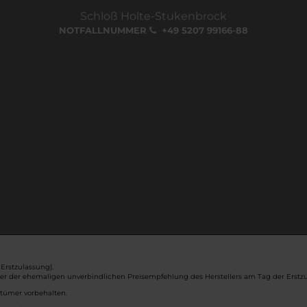
Schloß Holte-Stukenbrock
NOTFALLNUMMER
+49 5207 99166-88
Erstzulassung).
ber der ehemaligen unverbindlichen Preisempfehlung des Herstellers am Tag der Erstzu
rtümer vorbehalten.