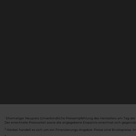
Ehemaliger Neupreis (Unverbindliche Preisempfehlung des Herstellers am Tag der 
1
Der errechnete Preisvorteil sowie die angegebene Ersparnis errechnet sich gegenü
2
Hierbei handelt es sich um ein Finanzierungs-Angebot. Preise sind Bruttopreise. Ir