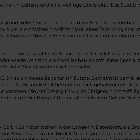
n Martin Luthers und eine wichtige Universität. Das Stadtbild
 aufgrund vieler Unternehmen aus dem Bereich erneuerbare
ie der elektrischen Mobilität. Dank eines Technologiepark
nterstrichen wird dies durch die zentrale Lage und die über
reuen wir uns auf Ihren Besuch oder den telefonischen Ko
det wurde. Wir sind ein Familienbetrieb mit klarer Speziali
 Halle (Saale) versteht sich von selbst.
.3 Neo ein neues Zeitalter einläutete. Gemeint ist damit, d
ndet. Die Besonderheit besteht im flach gehaltenen Einbau 
uskommen. Die Abkürzung ID wurde übrigens nicht zufällig g
 Einordnung in der Kompaktklasse, die nach dem Golf im Ber
Golf. 4,26 Meter stehen in der Länge im Datenblatt, die Brei
 fünf Erwachsene in das Modell. Tester sprechen beim Innenr