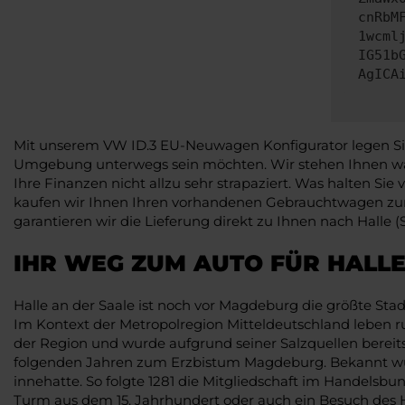
cnRbM
1wcml
IG51b
AgICA
Mit unserem VW ID.3 EU-Neuwagen Konfigurator legen Sie S
Umgebung unterwegs sein möchten. Wir stehen Ihnen wan
Ihre Finanzen nicht allzu sehr strapaziert. Was halten Si
kaufen wir Ihnen Ihren vorhandenen Gebrauchtwagen zum
garantieren wir die Lieferung direkt zu Ihnen nach Halle (
IHR WEG ZUM AUTO FÜR HALLE
Halle an der Saale ist noch vor Magdeburg die größte St
Im Kontext der Metropolregion Mitteldeutschland leben run
der Region und wurde aufgrund seiner Salzquellen bereits
folgenden Jahren zum Erzbistum Magdeburg. Bekannt wurde
innehatte. So folgte 1281 die Mitgliedschaft im Handelsbun
Turm aus dem 15. Jahrhundert oder auch ein Besuch des H