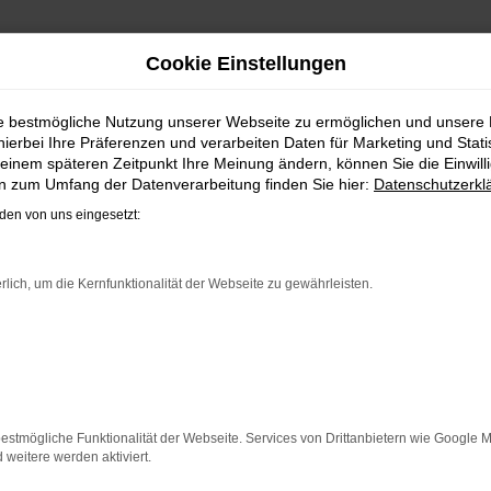
Cookie Einstellungen
REIMPORT | LIEFERSERVICE
ie bestmögliche Nutzung unserer Webseite zu ermöglichen und unsere
hierbei Ihre Präferenzen und verarbeiten Daten für Marketing und Stati
 ID.3 EU-NEUWAGEN FÜR HALLE
einem späteren Zeitpunkt Ihre Meinung ändern, können Sie die Einwillig
en zum Umfang der Datenverarbeitung finden Sie hier:
Datenschutzerkl
d bei Fahrten durch Halle (Saale) auf dem neuesten Stand d
en von uns eingesetzt:
allem in der aktuellen Generation in den Vergleichstests un
mer kaufen, profitieren Sie gleich mehrfach. So bieten wir
naus sichern Sie sich bei jedem Kauf einen Rabatt bzw. Nachl
rlich, um die Kernfunktionalität der Webseite zu gewährleisten.
 im Leasing zu haben und entsprechend zu 100 Prozent Ihren
ER: NETWORK ERROR
n ist ein Fehler aufgetreten.
estmögliche Funktionalität der Webseite. Services von Drittanbietern wie Google 
 ein paar Tipps, die dir helfen können:
eitere werden aktiviert.