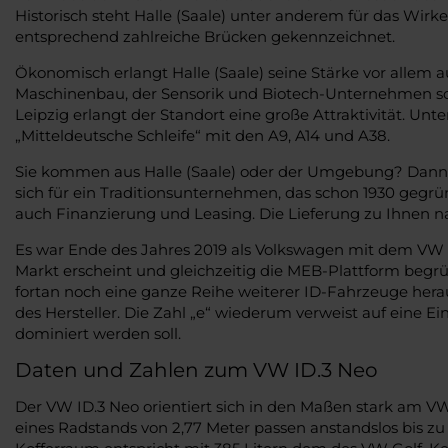
Historisch steht Halle (Saale) unter anderem für das Wirke
entsprechend zahlreiche Brücken gekennzeichnet.
Ökonomisch erlangt Halle (Saale) seine Stärke vor allem
Maschinenbau, der Sensorik und Biotech-Unternehmen sow
Leipzig erlangt der Standort eine große Attraktivität. U
„Mitteldeutsche Schleife“ mit den A9, A14 und A38.
Sie kommen aus Halle (Saale) oder der Umgebung? Dann f
sich für ein Traditionsunternehmen, das schon 1930 gegrün
auch Finanzierung und Leasing. Die Lieferung zu Ihnen nach
Es war Ende des Jahres 2019 als Volkswagen mit dem VW ID
Markt erscheint und gleichzeitig die MEB-Plattform begrü
fortan noch eine ganze Reihe weiterer ID-Fahrzeuge hera
des Hersteller. Die Zahl „e“ wiederum verweist auf eine
dominiert werden soll.
Daten und Zahlen zum VW ID.3 Neo
Der VW ID.3 Neo orientiert sich in den Maßen stark am VW 
eines Radstands von 2,77 Meter passen anstandslos bis zu