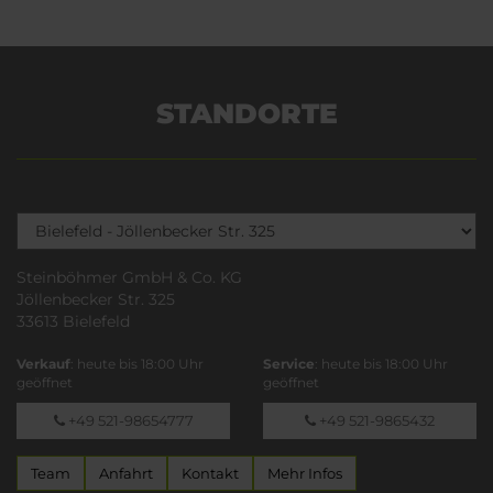
STANDORTE
Steinböhmer GmbH & Co. KG
Jöllenbecker Str. 325
33613 Bielefeld
Verkauf
: heute bis 18:00 Uhr
Service
: heute bis 18:00 Uhr
geöffnet
geöffnet
+49 521-98654777
+49 521-9865432
Team
Anfahrt
Kontakt
Mehr Infos