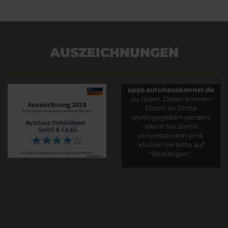
AUSZEICHNUNGEN
Es wird versucht, Inhalte
von
apps.autohauskenner.de
zu laden. Dabei können
Daten an Dritte
weitergegeben werden.
Wenn Sie damit
einverstanden sind,
klicken Sie bitte auf
"Bestätigen".
Bestätigen