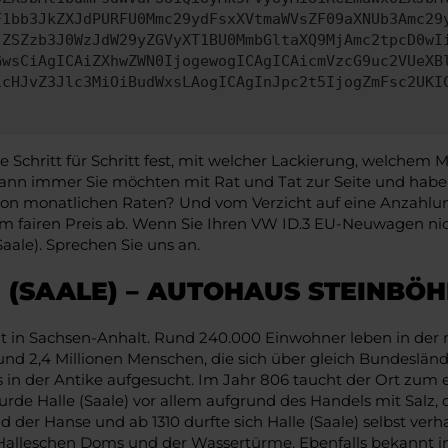
F1bb3JkZXJdPURFU0Mmc29ydFsxXVtmaWVsZF09aXNUb3Amc29
jZSZzb3J0WzJdW29yZGVyXT1BU0MmbGltaXQ9MjAmc2tpcD0wI
GwsCiAgICAiZXhwZWN0IjogewogICAgICAicmVzcG9uc2VUeXB
icHJvZ3Jlc3MiOiBudWxsLAogICAgInJpc2t5IjogZmFsc2UKI
chritt für Schritt fest, mit welcher Lackierung, welchem Mo
n immer Sie möchten mit Rat und Tat zur Seite und haben 
e von monatlichen Raten? Und vom Verzicht auf eine Anzahlung
 fairen Preis ab. Wenn Sie Ihren VW ID.3 EU-Neuwagen nic
Saale). Sprechen Sie uns an.
 (SAALE) – AUTOHAUS STEINBÖ
adt in Sachsen-Anhalt. Rund 240.000 Einwohner leben in der
d 2,4 Millionen Menschen, die sich über gleich Bundesländer v
 in der Antike aufgesucht. Im Jahr 806 taucht der Ort zum e
 Halle (Saale) vor allem aufgrund des Handels mit Salz, da
d der Hanse und ab 1310 durfte sich Halle (Saale) selbst ver
alleschen Doms und der Wassertürme. Ebenfalls bekannt in 