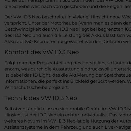
Kofferraum entspricht mit 385 Litern dem des VW Golf. Ke
die Scheibe weit nach vorn geschoben und die Felgen lass
Der VW ID.3 Neo beschreitet in vielerlei Hinsicht neue W
verspricht. Unter der Motorhaube (wenn man es denn d
Geschwindigkeit des VW ID.3 Neo liegt bei begrenzten 160
des ID.3 Neo und auch die Leistung des Akkus lässt sich
Akku auf 550 Kilometer ausgeweitet werden. Geladen werd
Komfort des VW ID.3 Neo
Folgt man der Presseabteilung des Herstellers, so läutet
enorm, was durch die Ausstattung eindrucksvoll unterstric
ist dabei das ID Light, das die Aktivierung der Sprachste
Informationen, die perfekt ins Blickfeld gerückt werden.
Windschutzscheibe projiziert.
Technik des VW ID.3 Neo
Selbstverständlich lassen sich mobile Geräte im VW ID.3 
Hinsicht ist der ID.3 Neo ein echter Individualist. Das 
weiteres Novum im VW ID.3 Neo ist die Nutzung der Autom
Assistenzsysteme in dem Fahrzeug und auch Live-Navigat