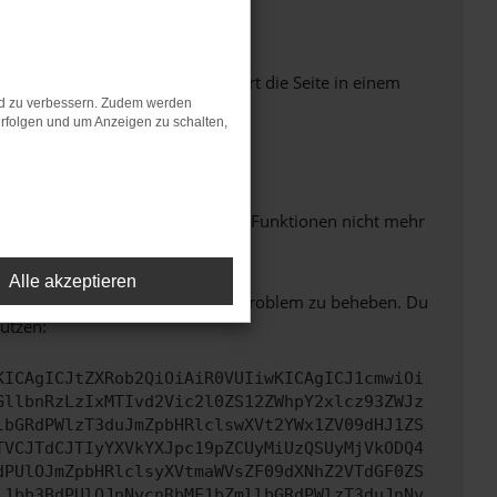
Seiten verhindern. Funktioniert die Seite in einem
nd zu verbessern. Zudem werden
rfolgen und um Anzeigen zu schalten,
m neuesten Stand sind.
 auch dazu führen, dass bestimmte Funktionen nicht mehr
Alle akzeptieren
bitte. Wir werden versuchen, das Problem zu beheben. Du
ützen:
KICAgICJtZXRob2QiOiAiR0VUIiwKICAgICJ1cmwiOi
GllbnRzLzIxMTIvd2Vic2l0ZS12ZWhpY2xlcz93ZWJz
lbGRdPWlzT3duJmZpbHRlclswXVt2YWx1ZV09dHJ1ZS
TVCJTdCJTIyYXVkYXJpc19pZCUyMiUzQSUyMjVkODQ4
dPUlOJmZpbHRlclsyXVtmaWVsZF09dXNhZ2VTdGF0ZS
l1bb3BdPUlOJnNvcnRbMF1bZmllbGRdPWlzT3duJnNv