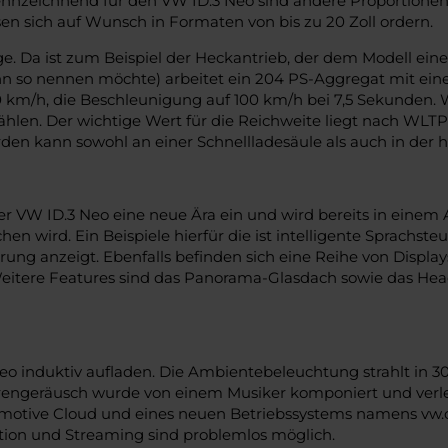
nnzeichnend für den VW ID.3 Neo sind andere Proportionen a
en sich auf Wunsch in Formaten von bis zu 20 Zoll ordern.
ege. Da ist zum Beispiel der Heckantrieb, der dem Modell e
ann so nennen möchte) arbeitet ein 204 PS-Aggregat mit 
 km/h, die Beschleunigung auf 100 km/h bei 7,5 Sekunden. W
 wählen. Der wichtige Wert für die Reichweite liegt nach W
en kann sowohl an einer Schnellladesäule als auch in der 
 der VW ID.3 Neo eine neue Ära ein und wird bereits in eine
hen wird. Ein Beispiele hierfür die ist intelligente Sprachs
uerung anzeigt. Ebenfalls befinden sich eine Reihe von Disp
 Weitere Features sind das Panorama-Glasdach sowie das Head
Neo induktiv aufladen. Die Ambientebeleuchtung strahlt in 3
Motorengeräusch wurde von einem Musiker komponiert und verl
otive Cloud und eines neuen Betriebssystems namens vw.os.
ion und Streaming sind problemlos möglich.