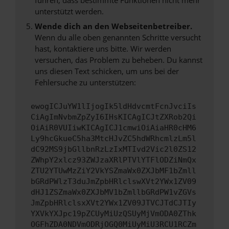
unterstützt werden.
Wende dich an den Webseitenbetreiber.
Wenn du alle oben genannten Schritte versucht
hast, kontaktiere uns bitte. Wir werden
versuchen, das Problem zu beheben. Du kannst
uns diesen Text schicken, um uns bei der
Fehlersuche zu unterstützen:
ewogICJuYW1lIjogIk5ldHdvcmtFcnJvciIs
CiAgImNvbmZpZyI6IHsKICAgICJtZXRob2Qi
OiAiR0VUIiwKICAgICJ1cmwiOiAiaHR0cHM6
Ly9hcGkueC5ha3MtcHJvZC5hdWRhcmlzLm5l
dC92MS9jbGllbnRzLzIxMTIvd2Vic2l0ZS12
ZWhpY2xlcz93ZWJzaXRlPTVlYTFlODZiNmQx
ZTU2YTUwMzZiY2VkYSZmaWx0ZXJbMF1bZmll
bGRdPWlzT3duJmZpbHRlclswXVt2YWx1ZV09
dHJ1ZSZmaWx0ZXJbMV1bZmllbGRdPW1vZGVs
JmZpbHRlclsxXVt2YWx1ZV09JTVCJTdCJTIy
YXVkYXJpc19pZCUyMiUzQSUyMjVmODA0ZThk
OGFhZDA0NDVmODRjOGQ0MiUyMiU3RCU1RCZm