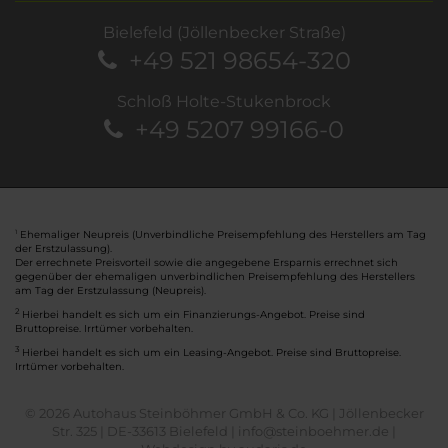
Bielefeld (Jöllenbecker Straße)
+49 521 98654-320
Schloß Holte-Stukenbrock
+49 5207 99166-0
Ehemaliger Neupreis (Unverbindliche Preisempfehlung des Herstellers am Tag
1
der Erstzulassung).
Der errechnete Preisvorteil sowie die angegebene Ersparnis errechnet sich
gegenüber der ehemaligen unverbindlichen Preisempfehlung des Herstellers
am Tag der Erstzulassung (Neupreis).
2
Hierbei handelt es sich um ein Finanzierungs-Angebot. Preise sind
Bruttopreise. Irrtümer vorbehalten.
3
Hierbei handelt es sich um ein Leasing-Angebot. Preise sind Bruttopreise.
Irrtümer vorbehalten.
© 2026 Autohaus Steinböhmer GmbH & Co. KG | Jöllenbecker
Str. 325 | DE-33613 Bielefeld | info@steinboehmer.de |