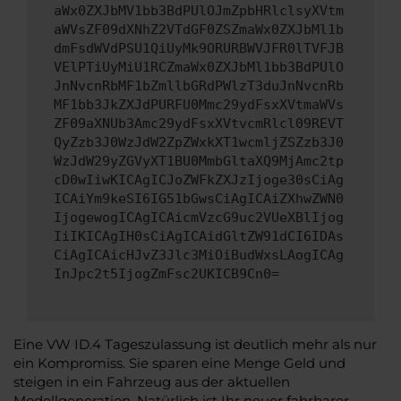
aWx0ZXJbMV1bb3BdPUlOJmZpbHRlclsyXVtm
aWVsZF09dXNhZ2VTdGF0ZSZmaWx0ZXJbMl1b
dmFsdWVdPSU1QiUyMk9ORURBWVJFR0lTVFJB
VElPTiUyMiU1RCZmaWx0ZXJbMl1bb3BdPUlO
JnNvcnRbMF1bZmllbGRdPWlzT3duJnNvcnRb
MF1bb3JkZXJdPURFU0Mmc29ydFsxXVtmaWVs
ZF09aXNUb3Amc29ydFsxXVtvcmRlcl09REVT
QyZzb3J0WzJdW2ZpZWxkXT1wcmljZSZzb3J0
WzJdW29yZGVyXT1BU0MmbGltaXQ9MjAmc2tp
cD0wIiwKICAgICJoZWFkZXJzIjoge30sCiAg
ICAiYm9keSI6IG51bGwsCiAgICAiZXhwZWN0
IjogewogICAgICAicmVzcG9uc2VUeXBlIjog
IiIKICAgIH0sCiAgICAidGltZW91dCI6IDAs
CiAgICAicHJvZ3Jlc3MiOiBudWxsLAogICAg
InJpc2t5IjogZmFsc2UKICB9Cn0=
Eine VW ID.4 Tageszulassung ist deutlich mehr als nur
ein Kompromiss. Sie sparen eine Menge Geld und
steigen in ein Fahrzeug aus der aktuellen
Modellgeneration. Natürlich ist Ihr neuer fahrbarer