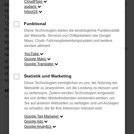
CloudFlare
bei Steinböhmer eine VW ID.4 Tageszulassung mit viel
audaris
Nachlass und ohne Abstriche bei der Qualität. VW ID.4
hrtool24
Tageszulassung: das klingt wie ein Trick und ist in der
Tat ein kleiner Kunstgriff, mit dem Autohändler den
Funktional
Kauf zu günstigeren Preisen möglich machen. Seitens
Diese Technologien bieten die bestmögliche Funktionalität
der Automobilhersteller werden stets nur enge
der Webseite. Services von Drittanbietern wie Google
Maps, Chats, Fahrzeugbewertungssystem und weitere
Korridore für die Preissetzung bei Neuwagen
werden aktiviert.
abgesteckt. Eine VW ID.4 Tageszulassung ist ein echter
Neuwagen, der für einen Tag in Halle (Saale) oder
YouTube
Google Maps
anderswo zugelassen wurde. Dabei versteht sich von
Google Translator
selbst, dass der Kilometerstand bei Null komma Null
steht und Sie nach dem Kauf die erste Fahrt
Statistik und Marketing
unternehmen können.
Diese Technologien ermöglichen es uns, die Nutzung der
Webseite zu analysieren, um die Leistung zu messen und
Marken
zu verbessern. Zudem werden Technologien eingesetzt,
VW
die von dritten Werbetreibenden verwendet werden, um
Sie auf anderen Webseiten zu verfolgen und um Anzeigen
zu schalten, die für Ihre Interessen relevant sind.
FEHLER: NETWORK ERROR
Google Tag Manager
Google Ads
Beim Laden ist ein Fehler aufgetreten.
Google Analytics
Hier sind ein paar Tipps, die dir helfen können: