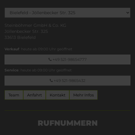
Steinböhmer GmbH & Co. KG
Jöllenbecker Str. 325
33613 Bielefeld
Verkauf
: heute ab 09:00 Uhr geöffnet
+49 521-98654777
Service
: heute ab 09:00 Uhr geöffnet
+49 521-9865432
Team
Anfahrt
Kontakt
Mehr Infos
RUFNUMMERN