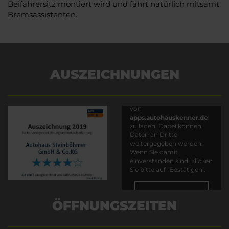
Beifahrersitz montiert wird und fährt natürlich mitsamt
Bremsassistenten.
AUSZEICHNUNGEN
Es wird versucht, Inhalte
von
apps.autohauskenner.de
zu laden. Dabei können
Daten an Dritte
weitergegeben werden.
Wenn Sie damit
einverstanden sind, klicken
Sie bitte auf "Bestätigen".
Bestätigen
ÖFFNUNGSZEITEN