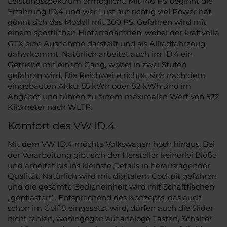
Leistungsspektrum ermöglicht. Mit 148 PS beginnt die
Erfahrung ID.4 und wer Lust auf richtig viel Power hat,
gönnt sich das Modell mit 300 PS. Gefahren wird mit
einem sportlichen Hinterradantrieb, wobei der kraftvolle
GTX eine Ausnahme darstellt und als Allradfahrzeug
daherkommt. Natürlich arbeitet auch im ID.4 ein
Getriebe mit einem Gang, wobei in zwei Stufen
gefahren wird. Die Reichweite richtet sich nach dem
eingebauten Akku. 55 kWh oder 82 kWh sind im
Angebot und führen zu einem maximalen Wert von 522
Kilometer nach WLTP.
Komfort des VW ID.4
Mit dem VW ID.4 möchte Volkswagen hoch hinaus. Bei
der Verarbeitung gibt sich der Hersteller keinerlei Blöße
und arbeitet bis ins kleinste Details in herausragender
Qualität. Natürlich wird mit digitalem Cockpit gefahren
und die gesamte Bedieneinheit wird mit Schaltflächen
„gepflastert“. Entsprechend des Konzepts, das auch
schon im Golf 8 eingesetzt wird, dürfen auch die Slider
nicht fehlen, wohingegen auf analoge Tasten, Schalter