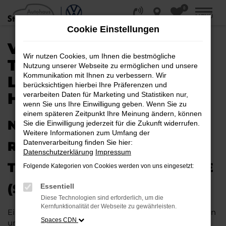
0
Zum
MENÜ
Hauptinhalt
Cookie Einstellungen
springen
VW ID.4
Wir nutzen Cookies, um Ihnen die bestmögliche
TAGESZULASSUNG |
Nutzung unserer Webseite zu ermöglichen und unsere
Kommunikation mit Ihnen zu verbessern. Wir
LIEFERSERVICE NACH
berücksichtigen hierbei Ihre Präferenzen und
HALLE (SAALE)
verarbeiten Daten für Marketing und Statistiken nur,
wenn Sie uns Ihre Einwilligung geben. Wenn Sie zu
einem späteren Zeitpunkt Ihre Meinung ändern, können
NEUES FAHRZEUG MIT VIEL
Sie die Einwilligung jederzeit für die Zukunft widerrufen.
Weitere Informationen zum Umfang der
Datenverarbeitung finden Sie hier:
RABATT: IHRE VW ID.4
Datenschutzerklärung
Impressum
TAGESZULASSUNG FÜR HALLE
Folgende Kategorien von Cookies werden von uns eingesetzt:
(SAALE)
Essentiell
Diese Technologien sind erforderlich, um die
Kernfunktionalität der Webseite zu gewährleisten.
Ein Neuwagen muss nicht teuer sein. Unser Kundinnen
Spaces CDN
und Kunden aus Halle (Saale) und anderswo erhalten