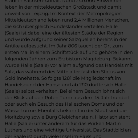
Stadt in Sachsen-Anhalt. Rund 240.000 Einwohner
leben in der mitteldeutschen Großstadt und damit
unweit von Leipzig. Im Kontext der Metropolregion
Mitteldeutschland leben rund 2,4 Millionen Menschen,
die sich über gleich Bundesländer verteilen. Halle
(Saale) ist dabei eine der ältesten Städte der Region
und wurde aufgrund seiner Salzquellen bereits in der
Antike aufgesucht. Im Jahr 806 taucht der Ort zum
ersten Mal in einem Schriftstück auf und gehörte in den
folgenden Jahren zum Erzbistum Magdeburg. Bekannt
wurde Halle (Saale) vor allem aufgrund des Handels mit
Salz, das während des Mittelalter fast den Status von
Gold innehatte. So folgte 1281 die Mitgliedschaft im
Handelsbund der Hanse und ab 1310 durfte sich Halle
(Saale) selbst verhalten. Bei einem Besuch lohnt sich
der Blick auf den Roten Turm aus dem 15. Jahrhundert
oder auch ein Besuch des Halleschen Doms und der
Wassertürme. Ebenfalls bekannt in der Stadt sind die
Moritzburg sowie Burg Giebichenstein. Historisch steht
Halle (Saale) unter anderem für das Wirken Martin
Luthers und eine wichtige Universität. Das Stadtbild an
der Saale ist durch viele Insel im Fluss und