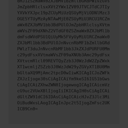
dHJ1ZSZmaWx0ZXJbMV1bZmllbGRdPW1vZGVs
JmZpbHRlclsxXVt2YWx1ZV09JTVCJTdCJTIy
YXVkYXJpc19pZCUyMiUzQSUyMjViODNlMzc3
OGE5YTUyMzAyNTAwMjE0ZSUyMiU3RCU1RCZm
aWx0ZXJbMV1bb3BdPUlOJmZpbHRlclsyXVtm
aWVsZF09dXNhZ2VTdGF0ZSZmaWx0ZXJbMl1b
dmFsdWVdPSU1QiUyMk5FVyUyMiU1RCZmaWx0
ZXJbMl1bb3BdPUlOJnNvcnRbMF1bZmllbGRd
PWlzT3duJnNvcnRbMF1bb3JkZXJdPURFU0Mm
c29ydFsxXVtmaWVsZF09aXNUb3Amc29ydFsx
XVtvcmRlcl09REVTQyZzb3J0WzJdW2ZpZWxk
XT1wcmljZSZzb3J0WzJdW29yZGVyXT1BU0Mm
bGltaXQ9MjAmc2tpcD0wIiwKICAgICJoZWFk
ZXJzIjoge30sCiAgICAiYm9keSI6IG51bGws
CiAgICAiZXhwZWN0IjogewogICAgICAicmVz
cG9uc2VUeXBlIjogIiIKICAgIH0sCiAgICAi
dGltZW91dCI6IDAsCiAgICAicHJvZ3Jlc3Mi
OiBudWxsLAogICAgInJpc2t5IjogZmFsc2UK
ICB9Cn0=