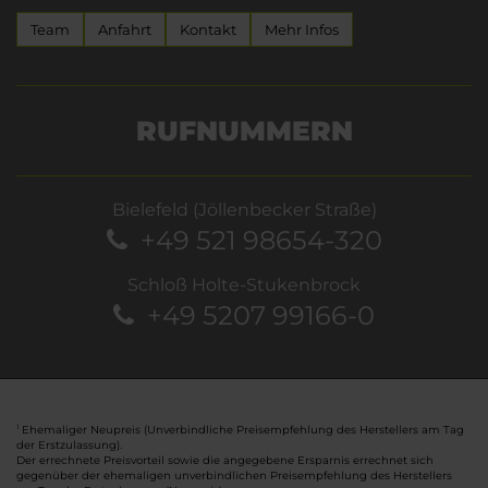
Team
Anfahrt
Kontakt
Mehr Infos
RUFNUMMERN
Bielefeld (Jöllenbecker Straße)
+49 521 98654-320
Schloß Holte-Stukenbrock
+49 5207 99166-0
Ehemaliger Neupreis (Unverbindliche Preisempfehlung des Herstellers am Tag
1
der Erstzulassung).
Der errechnete Preisvorteil sowie die angegebene Ersparnis errechnet sich
gegenüber der ehemaligen unverbindlichen Preisempfehlung des Herstellers