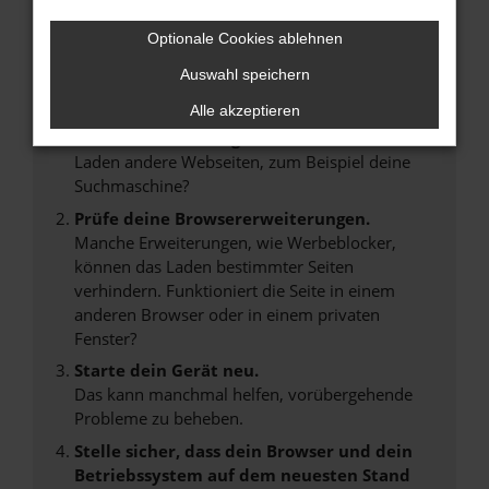
FEHLER: NETWORK ERROR
Optionale Cookies ablehnen
Beim Laden ist ein Fehler aufgetreten.
Hier sind ein paar Tipps, die dir helfen können:
Auswahl speichern
Alle akzeptieren
Überprüfe deine Firewall und deine
Internetverbindung.
Laden andere Webseiten, zum Beispiel deine
Suchmaschine?
Prüfe deine Browsererweiterungen.
Manche Erweiterungen, wie Werbeblocker,
können das Laden bestimmter Seiten
verhindern. Funktioniert die Seite in einem
anderen Browser oder in einem privaten
Fenster?
Starte dein Gerät neu.
Das kann manchmal helfen, vorübergehende
Probleme zu beheben.
Stelle sicher, dass dein Browser und dein
Betriebssystem auf dem neuesten Stand