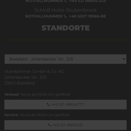
NOTFALLNUMMER
+49 521 98654-333
Schloß Holte-Stukenbrock
NOTFALLNUMMER
+49 5207 99166-88
STANDORTE
Steinböhmer GmbH & Co. KG
Jöllenbecker Str. 325
33613 Bielefeld
Verkauf
: heute ab 09:00 Uhr geöffnet
+49 521-98654777
Service
: heute ab 09:00 Uhr geöffnet
+49 521-9865432