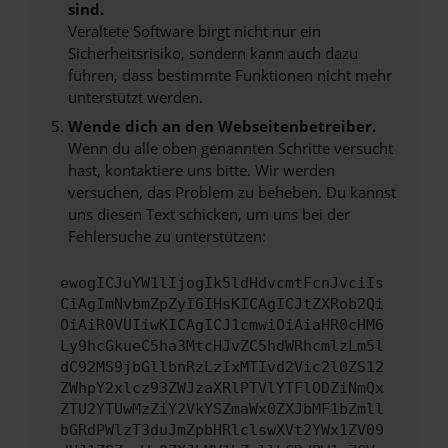
sind.
Veraltete Software birgt nicht nur ein
Sicherheitsrisiko, sondern kann auch dazu
führen, dass bestimmte Funktionen nicht mehr
unterstützt werden.
Wende dich an den Webseitenbetreiber.
Wenn du alle oben genannten Schritte versucht
hast, kontaktiere uns bitte. Wir werden
versuchen, das Problem zu beheben. Du kannst
uns diesen Text schicken, um uns bei der
Fehlersuche zu unterstützen:
ewogICJuYW1lIjogIk5ldHdvcmtFcnJvciIs
CiAgImNvbmZpZyI6IHsKICAgICJtZXRob2Qi
OiAiR0VUIiwKICAgICJ1cmwiOiAiaHR0cHM6
Ly9hcGkueC5ha3MtcHJvZC5hdWRhcmlzLm5l
dC92MS9jbGllbnRzLzIxMTIvd2Vic2l0ZS12
ZWhpY2xlcz93ZWJzaXRlPTVlYTFlODZiNmQx
ZTU2YTUwMzZiY2VkYSZmaWx0ZXJbMF1bZmll
bGRdPWlzT3duJmZpbHRlclswXVt2YWx1ZV09