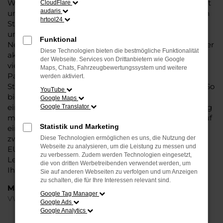
Wer in puncto Qualität keinerlei Kompromisse eingeht
CloudFlare
audaris
und bei Fahrten durch Halle (Saale) auf dem neuesten
hrtool24
Stand der Automobiltechnik sein möchte, landet
unweigerlich bei einem VW Passat Variant EU-
Funktional
Neuwagen. Dieses Fahrzeug überzeugt vor allem in der
Diese Technologien bieten die bestmögliche Funktionalität
aktuellen Generation in den Vergleichstests und gilt in
der Webseite. Services von Drittanbietern wie Google
vielerlei Hinsicht als Trendsetter. Wenn Sie Ihren VW
Maps, Chats, Fahrzeugbewertungssystem und weitere
Passat Variant EU-Neuwagen für Halle (Saale) bei
werden aktiviert.
Steinböhmer kaufen, profitieren Sie gleich mehrfach. So
YouTube
bieten wir einen umfangreichen Service und bringen
Google Maps
eine Erfahrung von mehr als 80 Jahren in die Beratung
Google Translator
mit ein. Darüber hinaus sichern Sie sich bei jedem Kauf
Statistik und Marketing
einen Rabatt bzw. Nachlass, der teilweise im
zweistelligen Prozentbereich liegt. VW Passat Variant
Diese Technologien ermöglichen es uns, die Nutzung der
Webseite zu analysieren, um die Leistung zu messen und
EU-Neuwagen für Halle (Saale) sind bei uns auch im
zu verbessern. Zudem werden Technologien eingesetzt,
Leasing zu haben und entsprechend zu 100 Prozent
die von dritten Werbetreibenden verwendet werden, um
Ihren individuellen Vorstellungen.
Sie auf anderen Webseiten zu verfolgen und um Anzeigen
zu schalten, die für Ihre Interessen relevant sind.
Marken
Google Tag Manager
VW
Google Ads
Google Analytics