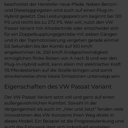
beschreitet der Hersteller neue Pfade. Neben Benzin-
und Dieselaggregaten wird auch auf einen Plug-In-
Hybrid gesetzt. Das Leistungsspektrum beginnt bei 120
PS und reicht bis zu 272 PS. Wer will, nutzt den VW
Passat Variant mit Allradantrieb oder entscheidet sich
für ein Doppelkupplungsgetriebe mit sieben Gängen
und in der Topmotorisierung vergehen gerade einmal
5,6 Sekunden bis der Kombi auf 100 km/h
angekommen ist. 250 km/h Endgeschwindigkeit
ermöglichen flinke Reisen von A nach B und wer den
Plug-In-Hybrid wählt, kann allein mit elektrischer Kraft
115 Pferdestärken auf die Straße bringen und somit
streckenweise ohne lokale Emissionen unterwegs sein.
Eigenschaften des VW Passat Variant
Der VW Passat Variant setzt voll und ganz auf einen
außergewöhnlichen Komfort. Sowohl in der
Vergangenheit als auch im „Hier und Jetzt“ fanden viele
Innovationen des VW-Konzerns ihren Weg direkt in
dieses Modell. Ein Beispiel ist die Progressivlenkung und
auch das Fahrwerk lässt sich individuell einstellen.