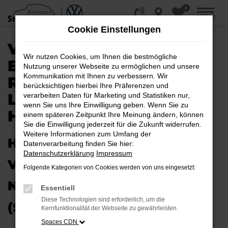
0
Zum
MENÜ
Hauptinhalt
Cookie Einstellungen
springen
VW PASSAT VARIANT
Wir nutzen Cookies, um Ihnen die bestmögliche
EU-NEUWAGEN /
Nutzung unserer Webseite zu ermöglichen und unsere
Kommunikation mit Ihnen zu verbessern. Wir
REIMPORT |
berücksichtigen hierbei Ihre Präferenzen und
LIEFERSERVICE NACH
verarbeiten Daten für Marketing und Statistiken nur,
wenn Sie uns Ihre Einwilligung geben. Wenn Sie zu
HALLE (SAALE)
einem späteren Zeitpunkt Ihre Meinung ändern, können
Sie die Einwilligung jederzeit für die Zukunft widerrufen.
Weitere Informationen zum Umfang der
HERAUSRAGENDE QUALITÄT:
Datenverarbeitung finden Sie hier:
Datenschutzerklärung
Impressum
VW PASSAT VARIANT EU-
Folgende Kategorien von Cookies werden von uns eingesetzt:
NEUWAGEN FÜR HALLE
Essentiell
Diese Technologien sind erforderlich, um die
(SAALE)
Kernfunktionalität der Webseite zu gewährleisten.
Spaces CDN