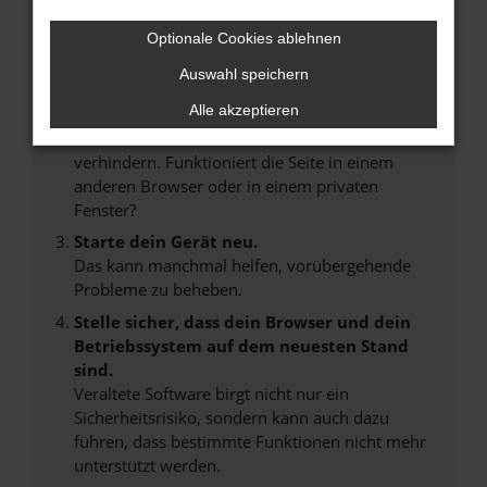
Internetverbindung.
Laden andere Webseiten, zum Beispiel deine
Optionale Cookies ablehnen
Suchmaschine?
Auswahl speichern
Prüfe deine Browsererweiterungen.
Alle akzeptieren
Manche Erweiterungen, wie Werbeblocker,
können das Laden bestimmter Seiten
verhindern. Funktioniert die Seite in einem
anderen Browser oder in einem privaten
Fenster?
Starte dein Gerät neu.
Das kann manchmal helfen, vorübergehende
Probleme zu beheben.
Stelle sicher, dass dein Browser und dein
Betriebssystem auf dem neuesten Stand
sind.
Veraltete Software birgt nicht nur ein
Sicherheitsrisiko, sondern kann auch dazu
führen, dass bestimmte Funktionen nicht mehr
unterstützt werden.