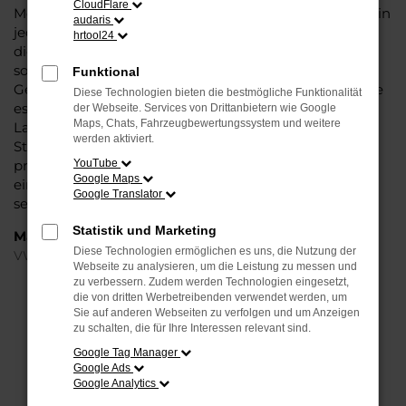
CloudFlare
Modell das Wasser reichen können. Die Qualität steht in
audaris
jeder Modellgeneration außer Frage. Hinzu kommen
hrtool24
die vielfältigen Möglichkeiten einer Individualisierung
sowie die zahlreichen Assistenzsysteme. Ein VW Polo
Funktional
Gebrauchtwagen für Halle (Saale) ist ein Fahrzeug, wie
Diese Technologien bieten die bestmögliche Funktionalität
es kompletter nicht sein könnte und überzeugt durch
der Webseite. Services von Drittanbietern wie Google
Maps, Chats, Fahrzeugbewertungssystem und weitere
Langlebigkeit und einen sehr soliden Werterhalt. Bei
werden aktiviert.
Steinböhmer kommt hinzu, dass Sie sich über einen
preislichen Nachlass freuen dürfen und beim Kauf auf
YouTube
Google Maps
ein Unternehmen mit mehr als 80 Jahren Erfahrung
Google Translator
setzen.
Statistik und Marketing
Marken
Diese Technologien ermöglichen es uns, die Nutzung der
VW
Webseite zu analysieren, um die Leistung zu messen und
zu verbessern. Zudem werden Technologien eingesetzt,
die von dritten Werbetreibenden verwendet werden, um
FEHLER: NETWORK ERROR
Sie auf anderen Webseiten zu verfolgen und um Anzeigen
zu schalten, die für Ihre Interessen relevant sind.
Beim Laden ist ein Fehler aufgetreten.
Google Tag Manager
Hier sind ein paar Tipps, die dir helfen können:
Google Ads
Google Analytics
Überprüfe deine Firewall und deine