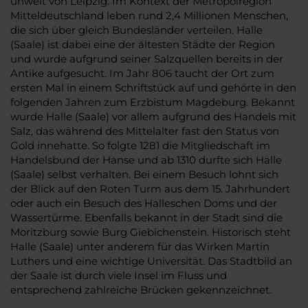
unweit von Leipzig. Im Kontext der Metropolregion
Mitteldeutschland leben rund 2,4 Millionen Menschen,
die sich über gleich Bundesländer verteilen. Halle
(Saale) ist dabei eine der ältesten Städte der Region
und wurde aufgrund seiner Salzquellen bereits in der
Antike aufgesucht. Im Jahr 806 taucht der Ort zum
ersten Mal in einem Schriftstück auf und gehörte in den
folgenden Jahren zum Erzbistum Magdeburg. Bekannt
wurde Halle (Saale) vor allem aufgrund des Handels mit
Salz, das während des Mittelalter fast den Status von
Gold innehatte. So folgte 1281 die Mitgliedschaft im
Handelsbund der Hanse und ab 1310 durfte sich Halle
(Saale) selbst verhalten. Bei einem Besuch lohnt sich
der Blick auf den Roten Turm aus dem 15. Jahrhundert
oder auch ein Besuch des Halleschen Doms und der
Wassertürme. Ebenfalls bekannt in der Stadt sind die
Moritzburg sowie Burg Giebichenstein. Historisch steht
Halle (Saale) unter anderem für das Wirken Martin
Luthers und eine wichtige Universität. Das Stadtbild an
der Saale ist durch viele Insel im Fluss und
entsprechend zahlreiche Brücken gekennzeichnet.