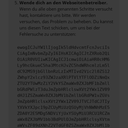
Wende dich an den Webseitenbetreiber.
Wenn du alle oben genannten Schritte versucht
hast, kontaktiere uns bitte. Wir werden
versuchen, das Problem zu beheben. Du kannst
uns diesen Text schicken, um uns bei der
Fehlersuche zu unterstützen:
ewogICJuYW1lIjogIk5ldHdvcmtFcnJvciIs
CiAgImNvbmZpZyI6IHsKICAgICJtZXRob2Qi
OiAiR0VUIiwKICAgICJ1cmwiOiAiaHR0cHM6
Ly9hcGkueC5ha3MtcHJvZC5hdWRhcmlzLm5l
dC92MS9jbGllbnRzLzIxMTIvd2Vic2l0ZS12
ZWhpY2xlcz93ZWJzaXRlPTVlYTFlODZiNmQx
ZTU2YTUwMzZiY2VkYSZmaWx0ZXJbMF1bZmll
bGRdPWlzT3duJmZpbHRlclswXVt2YWx1ZV09
dHJ1ZSZmaWx0ZXJbMV1bZmllbGRdPW1vZGVs
JmZpbHRlclsxXVt2YWx1ZV09JTVCJTdCJTIy
YXVkYXJpc19pZCUyMiUzQSUyMjVhNWNhMzE5
ZDA0Y2E5MDg5NDViYjUxYSUyMiU3RCU1RCZm
aWx0ZXJbMV1bb3BdPUlOJmZpbHRlclsyXVtm
aWVsZF09dXNhZ2VTdGF0ZSZmaWx0ZXJbMl1b