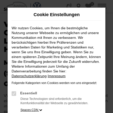
0
Zum
MENÜ
Hauptinhalt
Cookie Einstellungen
springen
VW POLO
Wir nutzen Cookies, um Ihnen die bestmögliche
GEBRAUCHTWAGEN |
Nutzung unserer Webseite zu ermöglichen und unsere
Kommunikation mit Ihnen zu verbessern. Wir
LIEFERSERVICE NACH
berücksichtigen hierbei Ihre Präferenzen und
HALLE (SAALE)
verarbeiten Daten für Marketing und Statistiken nur,
wenn Sie uns Ihre Einwilligung geben. Wenn Sie zu
einem späteren Zeitpunkt Ihre Meinung ändern, können
MIT RABATT DURCH HALLE
Sie die Einwilligung jederzeit für die Zukunft widerrufen.
Weitere Informationen zum Umfang der
Datenverarbeitung finden Sie hier:
(SAALE) MIT DEM VW POLO
Datenschutzerklärung
Impressum
GEBRAUCHTWAGEN
Folgende Kategorien von Cookies werden von uns eingesetzt:
Essentiell
VW Polo Gebrauchtwagen liegen im Trend und das hat
Diese Technologien sind erforderlich, um die
einen vergleichsweise einfachen Grund. Ob für Fahrten
Kernfunktionalität der Webseite zu gewährleisten.
in und um Halle (Saale) oder längere Strecken: es
Spaces CDN
existieren schlichtweg kaum Fahrzeuge, die diesem