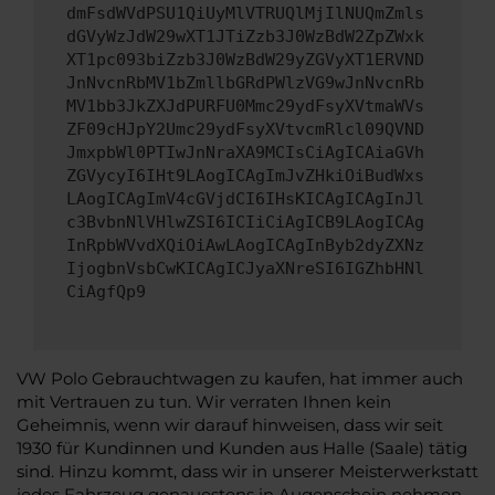
dmFsdWVdPSU1QiUyMlVTRUQlMjIlNUQmZmls
dGVyWzJdW29wXT1JTiZzb3J0WzBdW2ZpZWxk
XT1pc093biZzb3J0WzBdW29yZGVyXT1ERVND
JnNvcnRbMV1bZmllbGRdPWlzVG9wJnNvcnRb
MV1bb3JkZXJdPURFU0Mmc29ydFsyXVtmaWVs
ZF09cHJpY2Umc29ydFsyXVtvcmRlcl09QVND
JmxpbWl0PTIwJnNraXA9MCIsCiAgICAiaGVh
ZGVycyI6IHt9LAogICAgImJvZHkiOiBudWxs
LAogICAgImV4cGVjdCI6IHsKICAgICAgInJl
c3BvbnNlVHlwZSI6ICIiCiAgICB9LAogICAg
InRpbWVvdXQiOiAwLAogICAgInByb2dyZXNz
IjogbnVsbCwKICAgICJyaXNreSI6IGZhbHNl
CiAgfQp9
VW Polo Gebrauchtwagen zu kaufen, hat immer auch
mit Vertrauen zu tun. Wir verraten Ihnen kein
Geheimnis, wenn wir darauf hinweisen, dass wir seit
1930 für Kundinnen und Kunden aus Halle (Saale) tätig
sind. Hinzu kommt, dass wir in unserer Meisterwerkstatt
jedes Fahrzeug genauestens in Augenschein nehmen