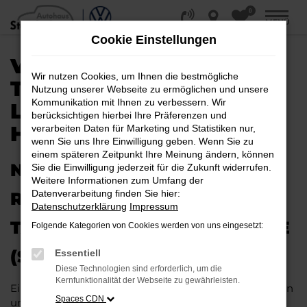
0
Zum
MENÜ
Hauptinhalt
Cookie Einstellungen
springen
VW T-CROSS
Wir nutzen Cookies, um Ihnen die bestmögliche
TAGESZULASSUNG |
Nutzung unserer Webseite zu ermöglichen und unsere
Kommunikation mit Ihnen zu verbessern. Wir
LIEFERSERVICE NACH
berücksichtigen hierbei Ihre Präferenzen und
HALLE (SAALE)
verarbeiten Daten für Marketing und Statistiken nur,
wenn Sie uns Ihre Einwilligung geben. Wenn Sie zu
einem späteren Zeitpunkt Ihre Meinung ändern, können
NEUES FAHRZEUG MIT VIEL
Sie die Einwilligung jederzeit für die Zukunft widerrufen.
Weitere Informationen zum Umfang der
Datenverarbeitung finden Sie hier:
RABATT: IHRE VW T-CROSS
Datenschutzerklärung
Impressum
TAGESZULASSUNG FÜR HALLE
Folgende Kategorien von Cookies werden von uns eingesetzt:
(SAALE)
Essentiell
Diese Technologien sind erforderlich, um die
Kernfunktionalität der Webseite zu gewährleisten.
Ein Neuwagen muss nicht teuer sein. Unser Kundinnen
Spaces CDN
und Kunden aus Halle (Saale) und anderswo erhalten