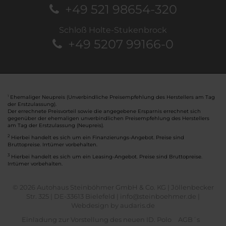
+49 521 98654-320
Schloß Holte-Stukenbrock
+49 5207 99166-0
Ehemaliger Neupreis (Unverbindliche Preisempfehlung des Herstellers am Tag
1
der Erstzulassung).
Der errechnete Preisvorteil sowie die angegebene Ersparnis errechnet sich
gegenüber der ehemaligen unverbindlichen Preisempfehlung des Herstellers
am Tag der Erstzulassung (Neupreis).
2
Hierbei handelt es sich um ein Finanzierungs-Angebot. Preise sind
Bruttopreise. Irrtümer vorbehalten.
3
Hierbei handelt es sich um ein Leasing-Angebot. Preise sind Bruttopreise.
Irrtümer vorbehalten.
© 2026 Autohaus Steinböhmer GmbH & Co. KG | Jöllenbecker
Str. 325 | DE-33613 Bielefeld | info@steinboehmer.de |
Webdesign by audaris.de
Einladung zur Vorstellung des neuen ID. Polo
AGB´s