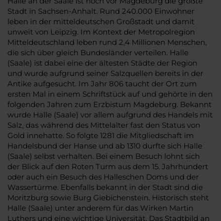
Halle an der Saale ist noch vor Magdeburg die größte
Stadt in Sachsen-Anhalt. Rund 240.000 Einwohner
leben in der mitteldeutschen Großstadt und damit
unweit von Leipzig. Im Kontext der Metropolregion
Mitteldeutschland leben rund 2,4 Millionen Menschen,
die sich über gleich Bundesländer verteilen. Halle
(Saale) ist dabei eine der ältesten Städte der Region
und wurde aufgrund seiner Salzquellen bereits in der
Antike aufgesucht. Im Jahr 806 taucht der Ort zum
ersten Mal in einem Schriftstück auf und gehörte in den
folgenden Jahren zum Erzbistum Magdeburg. Bekannt
wurde Halle (Saale) vor allem aufgrund des Handels mit
Salz, das während des Mittelalter fast den Status von
Gold innehatte. So folgte 1281 die Mitgliedschaft im
Handelsbund der Hanse und ab 1310 durfte sich Halle
(Saale) selbst verhalten. Bei einem Besuch lohnt sich
der Blick auf den Roten Turm aus dem 15. Jahrhundert
oder auch ein Besuch des Halleschen Doms und der
Wassertürme. Ebenfalls bekannt in der Stadt sind die
Moritzburg sowie Burg Giebichenstein. Historisch steht
Halle (Saale) unter anderem für das Wirken Martin
Luthers und eine wichtige Universität. Das Stadtbild an