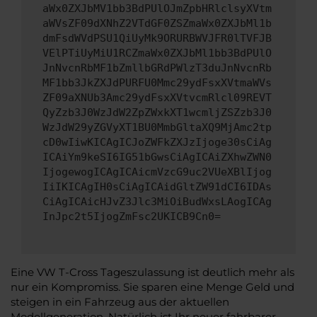
aWx0ZXJbMV1bb3BdPUlOJmZpbHRlclsyXVtm
aWVsZF09dXNhZ2VTdGF0ZSZmaWx0ZXJbMl1b
dmFsdWVdPSU1QiUyMk9ORURBWVJFR0lTVFJB
VElPTiUyMiU1RCZmaWx0ZXJbMl1bb3BdPUlO
JnNvcnRbMF1bZmllbGRdPWlzT3duJnNvcnRb
MF1bb3JkZXJdPURFU0Mmc29ydFsxXVtmaWVs
ZF09aXNUb3Amc29ydFsxXVtvcmRlcl09REVT
QyZzb3J0WzJdW2ZpZWxkXT1wcmljZSZzb3J0
WzJdW29yZGVyXT1BU0MmbGltaXQ9MjAmc2tp
cD0wIiwKICAgICJoZWFkZXJzIjoge30sCiAg
ICAiYm9keSI6IG51bGwsCiAgICAiZXhwZWN0
IjogewogICAgICAicmVzcG9uc2VUeXBlIjog
IiIKICAgIH0sCiAgICAidGltZW91dCI6IDAs
CiAgICAicHJvZ3Jlc3MiOiBudWxsLAogICAg
InJpc2t5IjogZmFsc2UKICB9Cn0=
Eine VW T-Cross Tageszulassung ist deutlich mehr als
nur ein Kompromiss. Sie sparen eine Menge Geld und
steigen in ein Fahrzeug aus der aktuellen
Modellgeneration. Natürlich ist Ihr neuer fahrbarer