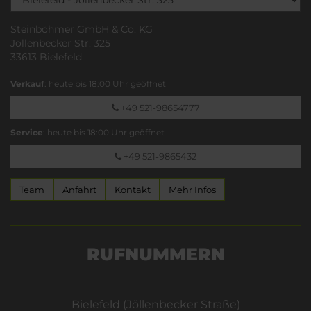
Steinböhmer GmbH & Co. KG
Jöllenbecker Str. 325
33613 Bielefeld
Verkauf
: heute bis 18:00 Uhr geöffnet
+49 521-98654777
Service
: heute bis 18:00 Uhr geöffnet
+49 521-9865432
Team
Anfahrt
Kontakt
Mehr Infos
RUFNUMMERN
Bielefeld (Jöllenbecker Straße)