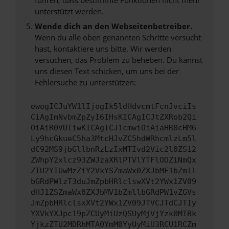
unterstützt werden.
Wende dich an den Webseitenbetreiber.
Wenn du alle oben genannten Schritte versucht
hast, kontaktiere uns bitte. Wir werden
versuchen, das Problem zu beheben. Du kannst
uns diesen Text schicken, um uns bei der
Fehlersuche zu unterstützen:
ewogICJuYW1lIjogIk5ldHdvcmtFcnJvciIs
CiAgImNvbmZpZyI6IHsKICAgICJtZXRob2Qi
OiAiR0VUIiwKICAgICJ1cmwiOiAiaHR0cHM6
Ly9hcGkueC5ha3MtcHJvZC5hdWRhcmlzLm5l
dC92MS9jbGllbnRzLzIxMTIvd2Vic2l0ZS12
ZWhpY2xlcz93ZWJzaXRlPTVlYTFlODZiNmQx
ZTU2YTUwMzZiY2VkYSZmaWx0ZXJbMF1bZmll
bGRdPWlzT3duJmZpbHRlclswXVt2YWx1ZV09
dHJ1ZSZmaWx0ZXJbMV1bZmllbGRdPW1vZGVs
JmZpbHRlclsxXVt2YWx1ZV09JTVCJTdCJTIy
YXVkYXJpc19pZCUyMiUzQSUyMjVjYzk0MTBk
YjkzZTU2MDRhMTA0YmM0YyUyMiU3RCU1RCZm