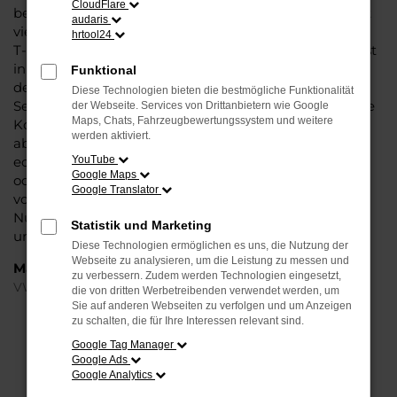
CloudFlare
bei Steinböhmer eine VW T-Cross Tageszulassung mit
audaris
viel Nachlass und ohne Abstriche bei der Qualität. VW
hrtool24
T-Cross Tageszulassung: das klingt wie ein Trick und ist
in der Tat ein kleiner Kunstgriff, mit dem Autohändler
Funktional
den Kauf zu günstigeren Preisen möglich machen.
Diese Technologien bieten die bestmögliche Funktionalität
Seitens der Automobilhersteller werden stets nur enge
der Webseite. Services von Drittanbietern wie Google
Maps, Chats, Fahrzeugbewertungssystem und weitere
Korridore für die Preissetzung bei Neuwagen
werden aktiviert.
abgesteckt. Eine VW T-Cross Tageszulassung ist ein
echter Neuwagen, der für einen Tag in Halle (Saale)
YouTube
Google Maps
oder anderswo zugelassen wurde. Dabei versteht sich
Google Translator
von selbst, dass der Kilometerstand bei Null komma
Null steht und Sie nach dem Kauf die erste Fahrt
Statistik und Marketing
unternehmen können.
Diese Technologien ermöglichen es uns, die Nutzung der
Webseite zu analysieren, um die Leistung zu messen und
Marken
zu verbessern. Zudem werden Technologien eingesetzt,
VW
die von dritten Werbetreibenden verwendet werden, um
Sie auf anderen Webseiten zu verfolgen und um Anzeigen
zu schalten, die für Ihre Interessen relevant sind.
FEHLER: NETWORK ERROR
Google Tag Manager
Google Ads
Beim Laden ist ein Fehler aufgetreten.
Google Analytics
Hier sind ein paar Tipps, die dir helfen können: