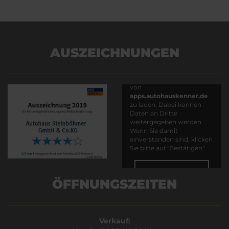
AUSZEICHNUNGEN
Es wird versucht, Inhalte
von
apps.autohauskenner.de
zu laden. Dabei können
Daten an Dritte
weitergegeben werden.
Wenn Sie damit
einverstanden sind, klicken
Sie bitte auf "Bestätigen".
Bestätigen
ÖFFNUNGSZEITEN
Verkauf: