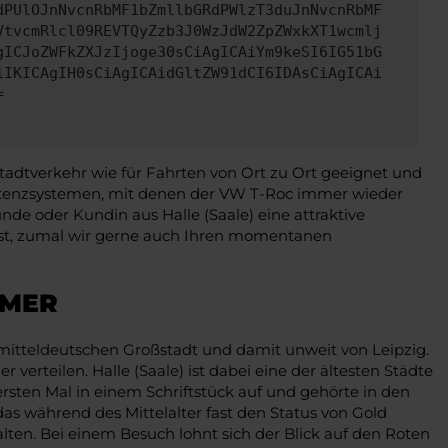
dPUlOJnNvcnRbMF1bZmllbGRdPWlzT3duJnNvcnRbMF
VtvcmRlcl09REVTQyZzb3J0WzJdW2ZpZWxkXT1wcmlj
gICJoZWFkZXJzIjoge30sCiAgICAiYm9keSI6IG51bG
iIKICAgIH0sCiAgICAidGltZW91dCI6IDAsCiAgICAi
=
tadtverkehr wie für Fahrten von Ort zu Ort geeignet und
istenzsystemen, mit denen der VW T-Roc immer wieder
nde oder Kundin aus Halle (Saale) eine attraktive
 ist, zumal wir gerne auch Ihren momentanen
HMER
 mitteldeutschen Großstadt und damit unweit von Leipzig.
erteilen. Halle (Saale) ist dabei eine der ältesten Städte
rsten Mal in einem Schriftstück auf und gehörte in den
s während des Mittelalter fast den Status von Gold
halten. Bei einem Besuch lohnt sich der Blick auf den Roten