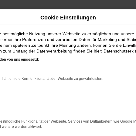
Cookie Einstellungen
N, FINANZIEREN | LIEFERS
ie bestmögliche Nutzung unserer Webseite zu ermöglichen und unsere
hierbei Ihre Präferenzen und verarbeiten Daten für Marketing und Stati
einem späteren Zeitpunkt Ihre Meinung ändern, können Sie die Einwillig
en zum Umfang der Datenverarbeitung finden Sie hier:
Datenschutzerkl
HRZEUG FÜR HALLE (SAALE)
en von uns eingesetzt:
. mobil bleiben. Unser Vorschlag ist ein VW T-Roc, denn di
-Roc für Halle (Saale) ist perfekt verarbeitet und auf Langle
rlich, um die Kernfunktionalität der Webseite zu gewährleisten.
rauchten, sowohl eine Tageszulassung als auch einen Jahr
w. Rabatt und genießen zudem einen außergewöhnlichen Servi
ER: NETWORK ERROR
estmögliche Funktionalität der Webseite. Services von Drittanbietern wie Google 
eitere werden aktiviert.
n ist ein Fehler aufgetreten.
 ein paar Tipps, die dir helfen können: