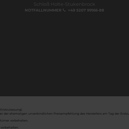
Schloß Holte-Stukenbrock
NOTFALLNUMMER
+49 5207 99166-88
Erstzulassung).
ber der ehemaligen unverbindlichen Preisempfehlung des Herstellers am Tag der Erstzu
rtümer vorbehalten.
 vorbehalten.