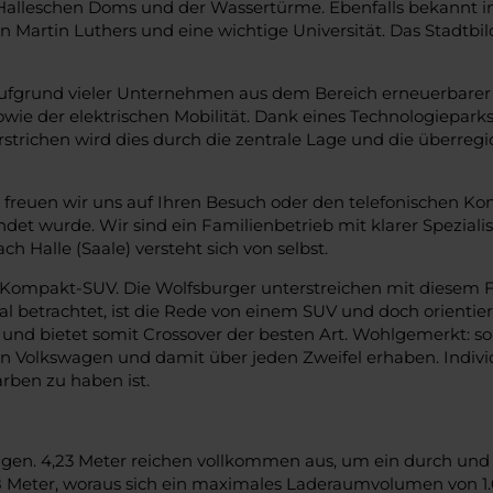
alleschen Doms und der Wassertürme. Ebenfalls bekannt in 
n Martin Luthers und eine wichtige Universität. Das Stadtbild
 aufgrund vieler Unternehmen aus dem Bereich erneuerbare
ie der elektrischen Mobilität. Dank eines Technologiepark
nterstrichen wird dies durch die zentrale Lage und die über
reuen wir uns auf Ihren Besuch oder den telefonischen Ko
det wurde. Wir sind ein Familienbetrieb mit klarer Speziali
 Halle (Saale) versteht sich von selbst.
 Kompakt-SUV. Die Wolfsburger unterstreichen mit diesem 
l betrachtet, ist die Rede von einem SUV und doch orientie
und bietet somit Crossover der besten Art. Wohlgemerkt: so
ein Volkswagen und damit über jeden Zweifel erhaben. Indivi
rben zu haben ist.
n. 4,23 Meter reichen vollkommen aus, um ein durch und d
8 Meter, woraus sich ein maximales Laderaumvolumen von 1.01