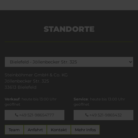
STANDORTE
Steinböhmer GmbH & Co. KG
Jöllenbecker Str. 325
33613 Bielefeld
Verkauf
: heute bis 13:00 Uhr
Service
: heute bis 13:00 Uhr
geöffnet
geöffnet
+49 521-98654777
+49 521-9865432
Team
Anfahrt
Kontakt
Mehr Infos