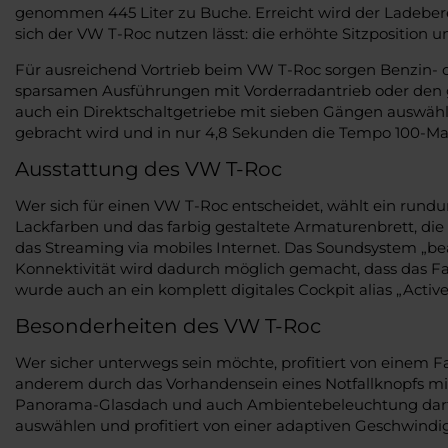
genommen 445 Liter zu Buche. Erreicht wird der Ladebere
sich der VW T-Roc nutzen lässt: die erhöhte Sitzposition u
Für ausreichend Vortrieb beim VW T-Roc sorgen Benzin- 
sparsamen Ausführungen mit Vorderradantrieb oder den gr
auch ein Direktschaltgetriebe mit sieben Gängen auswäh
gebracht wird und in nur 4,8 Sekunden die Tempo 100-Ma
Ausstattung des VW T-Roc
Wer sich für einen VW T-Roc entscheidet, wählt ein rundu
Lackfarben und das farbig gestaltete Armaturenbrett, die
das Streaming via mobiles Internet. Das Soundsystem „b
Konnektivität wird dadurch möglich gemacht, dass das F
wurde auch an ein komplett digitales Cockpit alias „Active
Besonderheiten des VW T-Roc
Wer sicher unterwegs sein möchte, profitiert von einem F
anderem durch das Vorhandensein eines Notfallknopfs m
Panorama-Glasdach und auch Ambientebeleuchtung darf ni
auswählen und profitiert von einer adaptiven Geschwindi