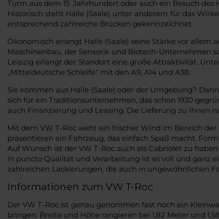
Turm aus dem 15. Jahrhundert oder auch ein Besuch des H
Historisch steht Halle (Saale) unter anderem für das Wirke
entsprechend zahlreiche Brücken gekennzeichnet.
Ökonomisch erlangt Halle (Saale) seine Stärke vor allem
Maschinenbau, der Sensorik und Biotech-Unternehmen sow
Leipzig erlangt der Standort eine große Attraktivität. U
„Mitteldeutsche Schleife“ mit den A9, A14 und A38.
Sie kommen aus Halle (Saale) oder der Umgebung? Dann f
sich für ein Traditionsunternehmen, das schon 1930 gegrün
auch Finanzierung und Leasing. Die Lieferung zu Ihnen nach
Mit dem VW T-Roc weht ein frischer Wind im Bereich der
präsentieren ein Fahrzeug, das einfach Spaß macht. Forma
Auf Wunsch ist der VW T-Roc auch als Cabriolet zu haben 
in puncto Qualität und Verarbeitung ist es voll und ganz 
zahlreichen Lackierungen, die auch in ungewöhnlichen Fa
Informationen zum VW T-Roc
Der VW T-Roc ist genau genommen fast noch ein Kleinwage
bringen. Breite und Höhe rangieren bei 1,82 Meter und 1,5