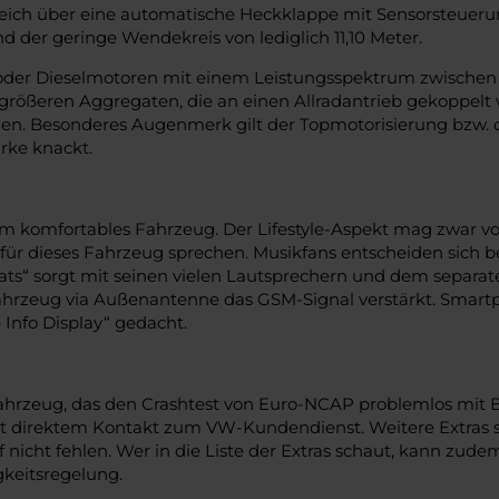
ich über eine automatische Heckklappe mit Sensorsteuerung
nd der geringe Wendekreis von lediglich 11,10 Meter.
oder Dieselmotoren mit einem Leistungsspektrum zwischen 1
ößeren Aggregaten, die an einen Allradantrieb gekoppelt w
len. Besonderes Augenmerk gilt der Topmotorisierung bzw. 
rke knackt.
m komfortables Fahrzeug. Der Lifestyle-Aspekt mag zwar vor
 für dieses Fahrzeug sprechen. Musikfans entscheiden sich 
eats“ sorgt mit seinen vielen Lautsprechern und dem separ
ahrzeug via Außenantenne das GSM-Signal verstärkt. Smart
 Info Display“ gedacht.
ahrzeug, das den Crashtest von Euro-NCAP problemlos mit Be
it direktem Kontakt zum VW-Kundendienst. Weitere Extras 
cht fehlen. Wer in die Liste der Extras schaut, kann zude
gkeitsregelung.