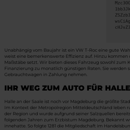
Mzc3O
1bb3J
ZSZzb
wsCiA
cHJvZ
Unabhängig vom Baujahr ist ein VW T-Roc eine gute Wahl f
weist eine bemerkenswerte Effizienz auf. Hinzu kommen 
Maßstäbe setzt. Wir bieten dieses Fahrzeug sowohl zum Ka
Finanzierung zu monatlich günstigen Raten. Sie werden sc
Gebrauchtwagen in Zahlung nehmen.
IHR WEG ZUM AUTO FÜR HALLE
Halle an der Saale ist noch vor Magdeburg die größte St
Im Kontext der Metropolregion Mitteldeutschland leben run
der Region und wurde aufgrund seiner Salzquellen bereits
folgenden Jahren zum Erzbistum Magdeburg. Bekannt wurde
innehatte. So folgte 1281 die Mitgliedschaft im Handelsbun