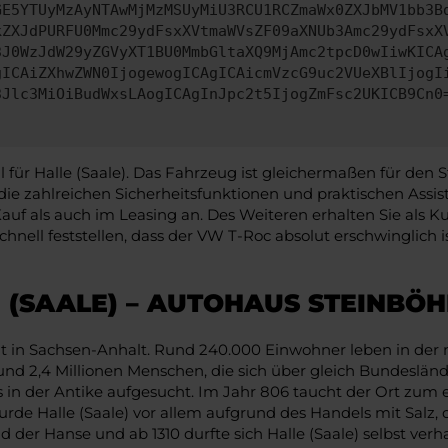
GE5YTUyMzAyNTAwMjMzMSUyMiU3RCU1RCZmaWx0ZXJbMV1bb3B
kZXJdPURFU0Mmc29ydFsxXVtmaWVsZF09aXNUb3Amc29ydFsxX
3J0WzJdW29yZGVyXT1BU0MmbGltaXQ9MjAmc2tpcD0wIiwKICA
gICAiZXhwZWN0IjogewogICAgICAicmVzcG9uc2VUeXBlIjogI
3Jlc3MiOiBudWxsLAogICAgInJpc2t5IjogZmFsc2UKICB9Cn0
ür Halle (Saale). Das Fahrzeug ist gleichermaßen für den S
die zahlreichen Sicherheitsfunktionen und praktischen Ass
uf als auch im Leasing an. Des Weiteren erhalten Sie als Ku
hnell feststellen, dass der VW T-Roc absolut erschwinglich
 (SAALE) – AUTOHAUS STEINBÖ
adt in Sachsen-Anhalt. Rund 240.000 Einwohner leben in der
d 2,4 Millionen Menschen, die sich über gleich Bundesländer v
 in der Antike aufgesucht. Im Jahr 806 taucht der Ort zum e
 Halle (Saale) vor allem aufgrund des Handels mit Salz, da
d der Hanse und ab 1310 durfte sich Halle (Saale) selbst ver