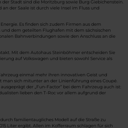
der Stadt sind die Moritzburg sowie Burg Giebichenstein.
 an der Saale ist durch viele Insel im Fluss und
r Energie. Es finden sich zudem Firmen aus dem
s und dem geteilten Flughafen mit dem sächsischen
regionalen Bahnverbindungen sowie den Anschluss an die
ntakt. Mit dem Autohaus Steinböhmer entscheiden Sie
sierung auf Volkswagen und bieten sowohl Service als
Fahrzeug einmal mehr ihren innovativen Geist und
rt man sich mitunter an der Linienführung eines Coupé.
 ausgeprägt der „Fun-Factor“ bei dem Fahrzeug auch ist:
dualisten lieben den T-Roc vor allem aufgrund der
urch familientaugliches Modell auf die Straße zu
5 Liter ergibt. Allen im Kofferraum schlagen für sich