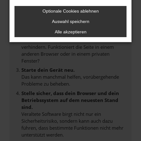
Internetverbindung.
Laden andere Webseiten, zum Beispiel deine
Optionale Cookies ablehnen
Suchmaschine?
Auswahl speichern
Prüfe deine Browsererweiterungen.
Alle akzeptieren
Manche Erweiterungen, wie Werbeblocker,
können das Laden bestimmter Seiten
verhindern. Funktioniert die Seite in einem
anderen Browser oder in einem privaten
Fenster?
Starte dein Gerät neu.
Das kann manchmal helfen, vorübergehende
Probleme zu beheben.
Stelle sicher, dass dein Browser und dein
Betriebssystem auf dem neuesten Stand
sind.
Veraltete Software birgt nicht nur ein
Sicherheitsrisiko, sondern kann auch dazu
führen, dass bestimmte Funktionen nicht mehr
unterstützt werden.