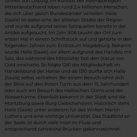
unweit von Leipzig. Im Kontext der Metropolregion
Mitteldeutschland leben rund 2,4 Millionen Menschen,
die sich über gleich Bundesländer verteilen. Halle
(Saale) ist dabei eine der ältesten Städte der Region
und wurde aufgrund seiner Salzquellen bereits in der
Antike aufgesucht. Im Jahr 806 taucht der Ort zum
ersten Mal in einem Schriftstück auf und gehörte in den
folgenden Jahren zum Erzbistum Magdeburg. Bekannt
wurde Halle (Saale) vor allem aufgrund des Handels mit
Salz, das während des Mittelalter fast den Status von
Gold innehatte. So folgte 1281 die Mitgliedschaft im
Handelsbund der Hanse und ab 1310 durfte sich Halle
(Saale) selbst verhalten. Bei einem Besuch lohnt sich
der Blick auf den Roten Turm aus dem 15. Jahrhundert
oder auch ein Besuch des Halleschen Doms und der
Wassertürme. Ebenfalls bekannt in der Stadt sind die
Moritzburg sowie Burg Giebichenstein. Historisch steht
Halle (Saale) unter anderem für das Wirken Martin
Luthers und eine wichtige Universität. Das Stadtbild an
der Saale ist durch viele Insel im Fluss und
entsprechend zahlreiche Brücken gekennzeichnet.