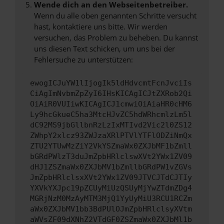
Wende dich an den Webseitenbetreiber.
Wenn du alle oben genannten Schritte versucht
hast, kontaktiere uns bitte. Wir werden
versuchen, das Problem zu beheben. Du kannst
uns diesen Text schicken, um uns bei der
Fehlersuche zu unterstützen:
ewogICJuYW1lIjogIk5ldHdvcmtFcnJvciIs
CiAgImNvbmZpZyI6IHsKICAgICJtZXRob2Qi
OiAiR0VUIiwKICAgICJ1cmwiOiAiaHR0cHM6
Ly9hcGkueC5ha3MtcHJvZC5hdWRhcmlzLm5l
dC92MS9jbGllbnRzLzIxMTIvd2Vic2l0ZS12
ZWhpY2xlcz93ZWJzaXRlPTVlYTFlODZiNmQx
ZTU2YTUwMzZiY2VkYSZmaWx0ZXJbMF1bZmll
bGRdPWlzT3duJmZpbHRlclswXVt2YWx1ZV09
dHJ1ZSZmaWx0ZXJbMV1bZmllbGRdPW1vZGVs
JmZpbHRlclsxXVt2YWx1ZV09JTVCJTdCJTIy
YXVkYXJpc19pZCUyMiUzQSUyMjYwZTdmZDg4
MGRjNzM0MzAyMTM3MjQ1YyUyMiU3RCU1RCZm
aWx0ZXJbMV1bb3BdPUlOJmZpbHRlclsyXVtm
aWVsZF09dXNhZ2VTdGF0ZSZmaWx0ZXJbMl1b