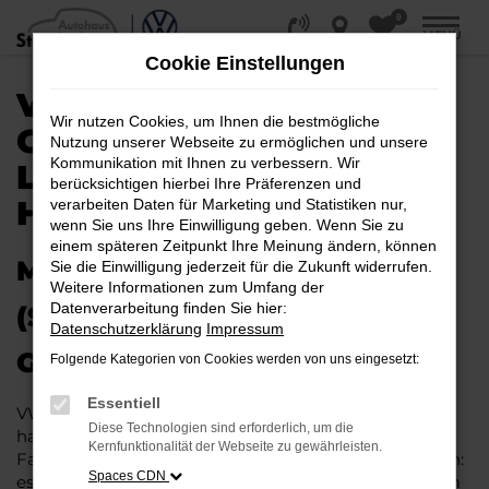
0
Zum
MENÜ
Hauptinhalt
Cookie Einstellungen
springen
VW TAIGO
Wir nutzen Cookies, um Ihnen die bestmögliche
GEBRAUCHTWAGEN |
Nutzung unserer Webseite zu ermöglichen und unsere
Kommunikation mit Ihnen zu verbessern. Wir
LIEFERSERVICE NACH
berücksichtigen hierbei Ihre Präferenzen und
HALLE (SAALE)
verarbeiten Daten für Marketing und Statistiken nur,
wenn Sie uns Ihre Einwilligung geben. Wenn Sie zu
einem späteren Zeitpunkt Ihre Meinung ändern, können
MIT RABATT DURCH HALLE
Sie die Einwilligung jederzeit für die Zukunft widerrufen.
Weitere Informationen zum Umfang der
Datenverarbeitung finden Sie hier:
(SAALE) MIT DEM VW TAIGO
Datenschutzerklärung
Impressum
GEBRAUCHTWAGEN
Folgende Kategorien von Cookies werden von uns eingesetzt:
Essentiell
VW Taigo Gebrauchtwagen liegen im Trend und das
Diese Technologien sind erforderlich, um die
hat einen vergleichsweise einfachen Grund. Ob für
Kernfunktionalität der Webseite zu gewährleisten.
Fahrten in und um Halle (Saale) oder längere Strecken:
Spaces CDN
es existieren schlichtweg kaum Fahrzeuge, die diesem