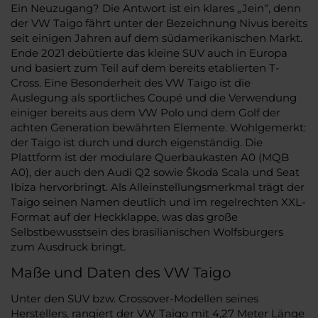
Ein Neuzugang? Die Antwort ist ein klares „Jein“, denn
der VW Taigo fährt unter der Bezeichnung Nivus bereits
seit einigen Jahren auf dem südamerikanischen Markt.
Ende 2021 debütierte das kleine SUV auch in Europa
und basiert zum Teil auf dem bereits etablierten T-
Cross. Eine Besonderheit des VW Taigo ist die
Auslegung als sportliches Coupé und die Verwendung
einiger bereits aus dem VW Polo und dem Golf der
achten Generation bewährten Elemente. Wohlgemerkt:
der Taigo ist durch und durch eigenständig. Die
Plattform ist der modulare Querbaukasten A0 (MQB
A0), der auch den Audi Q2 sowie Škoda Scala und Seat
Ibiza hervorbringt. Als Alleinstellungsmerkmal trägt der
Taigo seinen Namen deutlich und im regelrechten XXL-
Format auf der Heckklappe, was das große
Selbstbewusstsein des brasilianischen Wolfsburgers
zum Ausdruck bringt.
Maße und Daten des VW Taigo
Unter den SUV bzw. Crossover-Modellen seines
Herstellers, rangiert der VW Taigo mit 4,27 Meter Länge