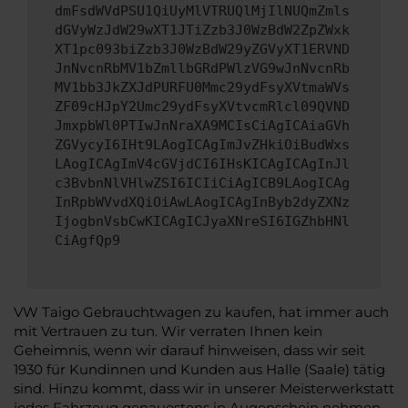
dmFsdWVdPSU1QiUyMlVTRUQlMjIlNUQmZmls
dGVyWzJdW29wXT1JTiZzb3J0WzBdW2ZpZWxk
XT1pc093biZzb3J0WzBdW29yZGVyXT1ERVND
JnNvcnRbMV1bZmllbGRdPWlzVG9wJnNvcnRb
MV1bb3JkZXJdPURFU0Mmc29ydFsyXVtmaWVs
ZF09cHJpY2Umc29ydFsyXVtvcmRlcl09QVND
JmxpbWl0PTIwJnNraXA9MCIsCiAgICAiaGVh
ZGVycyI6IHt9LAogICAgImJvZHkiOiBudWxs
LAogICAgImV4cGVjdCI6IHsKICAgICAgInJl
c3BvbnNlVHlwZSI6ICIiCiAgICB9LAogICAg
InRpbWVvdXQiOiAwLAogICAgInByb2dyZXNz
IjogbnVsbCwKICAgICJyaXNreSI6IGZhbHNl
CiAgfQp9
VW Taigo Gebrauchtwagen zu kaufen, hat immer auch
mit Vertrauen zu tun. Wir verraten Ihnen kein
Geheimnis, wenn wir darauf hinweisen, dass wir seit
1930 für Kundinnen und Kunden aus Halle (Saale) tätig
sind. Hinzu kommt, dass wir in unserer Meisterwerkstatt
jedes Fahrzeug genauestens in Augenschein nehmen