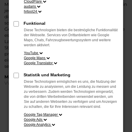
CloudFlare
Modell das Wasser reichen können. Die Qualität steht in
audaris
jeder Modellgeneration außer Frage. Hinzu kommen
hrtool24
die vielfältigen Möglichkeiten einer Individualisierung
sowie die zahlreichen Assistenzsysteme. Ein VW Taigo
Funktional
Gebrauchtwagen für Halle (Saale) ist ein Fahrzeug, wie
Diese Technologien bieten die bestmögliche Funktionalität
es kompletter nicht sein könnte und überzeugt durch
der Webseite. Services von Drittanbietern wie Google
Maps, Chats, Fahrzeugbewertungssystem und weitere
Langlebigkeit und einen sehr soliden Werterhalt. Bei
werden aktiviert.
Steinböhmer kommt hinzu, dass Sie sich über einen
preislichen Nachlass freuen dürfen und beim Kauf auf
YouTube
Google Maps
ein Unternehmen mit mehr als 80 Jahren Erfahrung
Google Translator
setzen.
Statistik und Marketing
Marken
Diese Technologien ermöglichen es uns, die Nutzung der
VW
Webseite zu analysieren, um die Leistung zu messen und
zu verbessern. Zudem werden Technologien eingesetzt,
die von dritten Werbetreibenden verwendet werden, um
FEHLER: NETWORK ERROR
Sie auf anderen Webseiten zu verfolgen und um Anzeigen
zu schalten, die für Ihre Interessen relevant sind.
Beim Laden ist ein Fehler aufgetreten.
Google Tag Manager
Hier sind ein paar Tipps, die dir helfen können:
Google Ads
Google Analytics
Überprüfe deine Firewall und deine