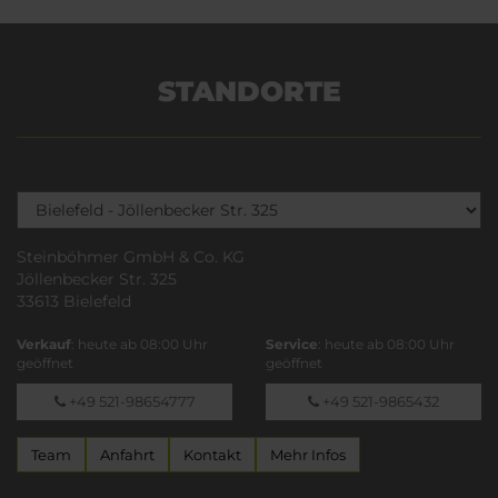
STANDORTE
Steinböhmer GmbH & Co. KG
Jöllenbecker Str. 325
33613 Bielefeld
Verkauf
: heute ab 08:00 Uhr
Service
: heute ab 08:00 Uhr
geöffnet
geöffnet
+49 521-98654777
+49 521-9865432
Team
Anfahrt
Kontakt
Mehr Infos