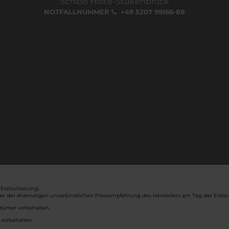
Schloß Holte-Stukenbrock
NOTFALLNUMMER
+49 5207 99166-88
Erstzulassung).
ber der ehemaligen unverbindlichen Preisempfehlung des Herstellers am Tag der Erstzu
rtümer vorbehalten.
 vorbehalten.