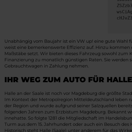
ZSZzb
wsCiA
cHJvZ
Unabhängig vom Baujahr ist ein VW up! eine gute Wahl für
weist eine bemerkenswerte Effizienz auf. Hinzu kommen 
Maßstäbe setzt. Wir bieten dieses Fahrzeug sowohl zum Ka
Finanzierung zu monatlich günstigen Raten. Sie werden sc
Gebrauchtwagen in Zahlung nehmen.
IHR WEG ZUM AUTO FÜR HALLE
Halle an der Saale ist noch vor Magdeburg die größte St
Im Kontext der Metropolregion Mitteldeutschland leben run
der Region und wurde aufgrund seiner Salzquellen bereits
folgenden Jahren zum Erzbistum Magdeburg. Bekannt wurde
innehatte. So folgte 1281 die Mitgliedschaft im Handelsbun
Turm aus dem 15. Jahrhundert oder auch ein Besuch des H
Historisch steht Halle (Saale) unter anderem für das Wirke