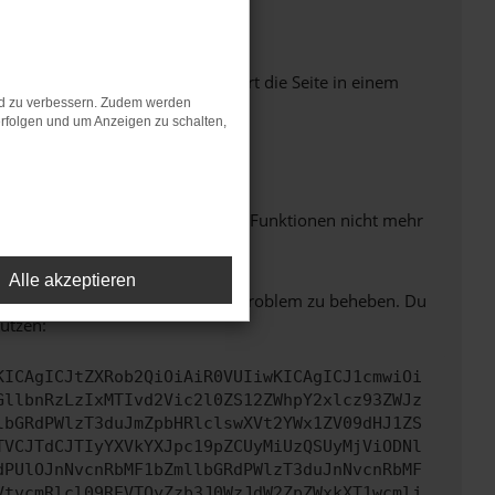
Seiten verhindern. Funktioniert die Seite in einem
nd zu verbessern. Zudem werden
rfolgen und um Anzeigen zu schalten,
m neuesten Stand sind.
 auch dazu führen, dass bestimmte Funktionen nicht mehr
Alle akzeptieren
bitte. Wir werden versuchen, das Problem zu beheben. Du
ützen:
KICAgICJtZXRob2QiOiAiR0VUIiwKICAgICJ1cmwiOi
GllbnRzLzIxMTIvd2Vic2l0ZS12ZWhpY2xlcz93ZWJz
lbGRdPWlzT3duJmZpbHRlclswXVt2YWx1ZV09dHJ1ZS
TVCJTdCJTIyYXVkYXJpc19pZCUyMiUzQSUyMjViODNl
dPUlOJnNvcnRbMF1bZmllbGRdPWlzT3duJnNvcnRbMF
VtvcmRlcl09REVTQyZzb3J0WzJdW2ZpZWxkXT1wcmlj