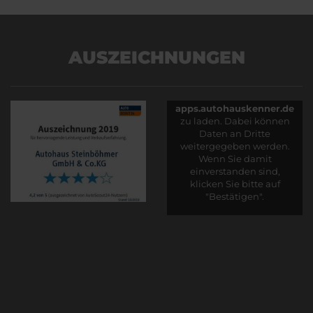
AUSZEICHNUNGEN
Es wird versucht, Inhalte
von
apps.autohauskenner.de
zu laden. Dabei können
Daten an Dritte
weitergegeben werden.
Wenn Sie damit
einverstanden sind,
klicken Sie bitte auf
"Bestätigen".
Bestätigen