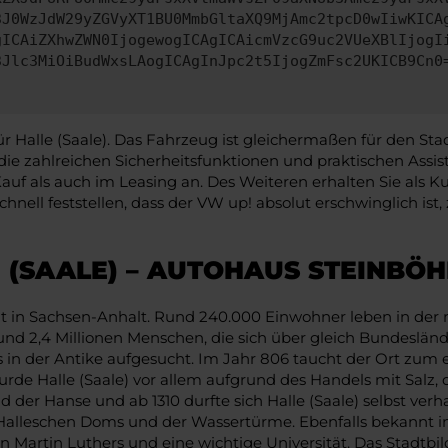
3J0WzJdW29yZGVyXT1BU0MmbGltaXQ9MjAmc2tpcD0wIiwKICA
gICAiZXhwZWN0IjogewogICAgICAicmVzcG9uc2VUeXBlIjogI
3Jlc3MiOiBudWxsLAogICAgInJpc2t5IjogZmFsc2UKICB9Cn0
 Halle (Saale). Das Fahrzeug ist gleichermaßen für den Sta
die zahlreichen Sicherheitsfunktionen und praktischen Ass
uf als auch im Leasing an. Des Weiteren erhalten Sie als Ku
hnell feststellen, dass der VW up! absolut erschwinglich i
 (SAALE) – AUTOHAUS STEINBÖ
adt in Sachsen-Anhalt. Rund 240.000 Einwohner leben in der
d 2,4 Millionen Menschen, die sich über gleich Bundesländer v
 in der Antike aufgesucht. Im Jahr 806 taucht der Ort zum e
 Halle (Saale) vor allem aufgrund des Handels mit Salz, da
d der Hanse und ab 1310 durfte sich Halle (Saale) selbst ver
alleschen Doms und der Wassertürme. Ebenfalls bekannt in 
n Martin Luthers und eine wichtige Universität. Das Stadtbild