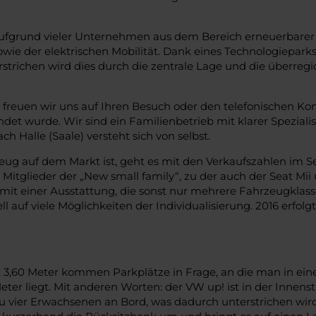
 aufgrund vieler Unternehmen aus dem Bereich erneuerbare
ie der elektrischen Mobilität. Dank eines Technologiepark
nterstrichen wird dies durch die zentrale Lage und die über
reuen wir uns auf Ihren Besuch oder den telefonischen Ko
det wurde. Wir sind ein Familienbetrieb mit klarer Speziali
 Halle (Saale) versteht sich von selbst.
g auf dem Markt ist, geht es mit den Verkaufszahlen im S
 Mitglieder der „New small family“, zu der auch der Seat M
t einer Ausstattung, die sonst nur mehrere Fahrzeugklassen
 auf viele Möglichkeiten der Individualisierung. 2016 erfolg
Mit 3,60 Meter kommen Parkplätze in Frage, an die man in e
 Meter liegt. Mit anderen Worten: der VW up! ist in der Inn
zu vier Erwachsenen an Bord, was dadurch unterstrichen wird