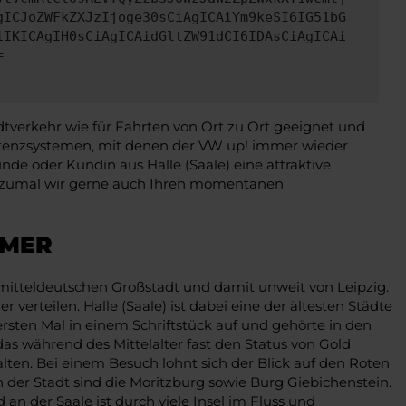
gICJoZWFkZXJzIjoge30sCiAgICAiYm9keSI6IG51bG
iIKICAgIH0sCiAgICAidGltZW91dCI6IDAsCiAgICAi
=
dtverkehr wie für Fahrten von Ort zu Ort geeignet und
istenzsystemen, mit denen der VW up! immer wieder
nde oder Kundin aus Halle (Saale) eine attraktive
st, zumal wir gerne auch Ihren momentanen
HMER
 mitteldeutschen Großstadt und damit unweit von Leipzig.
erteilen. Halle (Saale) ist dabei eine der ältesten Städte
rsten Mal in einem Schriftstück auf und gehörte in den
s während des Mittelalter fast den Status von Gold
halten. Bei einem Besuch lohnt sich der Blick auf den Roten
der Stadt sind die Moritzburg sowie Burg Giebichenstein.
 an der Saale ist durch viele Insel im Fluss und