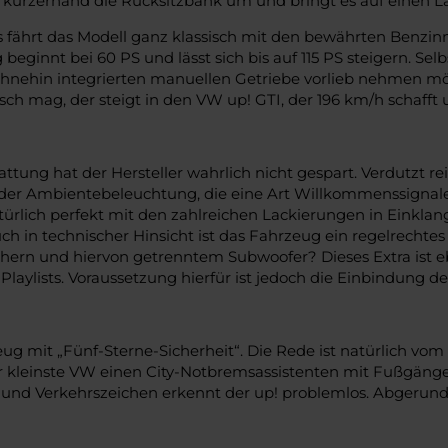
 kurzerhand die Rücksitzbank um und bringt es auf einen L
ts fährt das Modell ganz klassisch mit den bewährten Benzinm
 beginnt bei 60 PS und lässt sich bis auf 115 PS steigern. Sel
hnehin integrierten manuellen Getriebe vorlieb nehmen m
ch mag, der steigt in den VW up! GTI, der 196 km/h schafft 
ttung hat der Hersteller wahrlich nicht gespart. Verdutzt re
i der Ambientebeleuchtung, die eine Art Willkommenssign
atürlich perfekt mit den zahlreichen Lackierungen in Einkla
h in technischer Hinsicht ist das Fahrzeug ein regelrechtes
chern und hiervon getrenntem Subwoofer? Dieses Extra ist 
Playlists. Voraussetzung hierfür ist jedoch die Einbindung 
zeug mit „Fünf-Sterne-Sicherheit“. Die Rede ist natürlich v
der kleinste VW einen City-Notbremsassistenten mit Fußgän
und Verkehrszeichen erkennt der up! problemlos. Abgerund