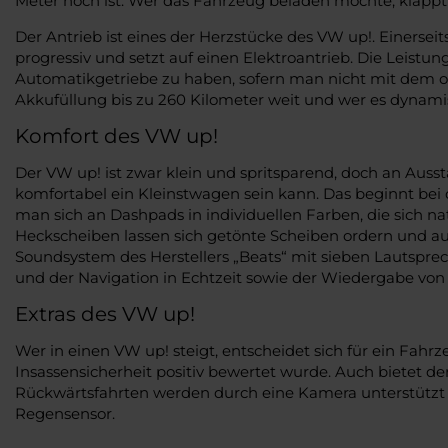
Meter hoch ist. Wer das Fahrzeug beladen möchte, klappt
Der Antrieb ist eines der Herzstücke des VW up!. Einersei
progressiv und setzt auf einen Elektroantrieb. Die Leistung
Automatikgetriebe zu haben, sofern man nicht mit dem o
Akkufüllung bis zu 260 Kilometer weit und wer es dynamis
Komfort des VW up!
Der VW up! ist zwar klein und spritsparend, doch an Aussta
komfortabel ein Kleinstwagen sein kann. Das beginnt be
man sich an Dashpads in individuellen Farben, die sich n
Heckscheiben lassen sich getönte Scheiben ordern und auc
Soundsystem des Herstellers „Beats“ mit sieben Lautspre
und der Navigation in Echtzeit sowie der Wiedergabe von 
Extras des VW up!
Wer in einen VW up! steigt, entscheidet sich für ein Fahr
Insassensicherheit positiv bewertet wurde. Auch bietet 
Rückwärtsfahrten werden durch eine Kamera unterstützt 
Regensensor.