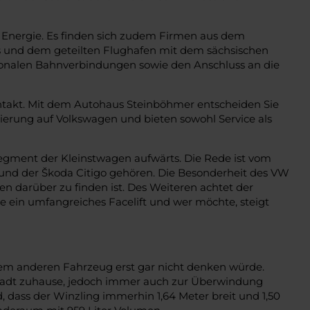
r Energie. Es finden sich zudem Firmen aus dem
s und dem geteilten Flughafen mit dem sächsischen
regionalen Bahnverbindungen sowie den Anschluss an die
ntakt. Mit dem Autohaus Steinböhmer entscheiden Sie
sierung auf Volkswagen und bieten sowohl Service als
egment der Kleinstwagen aufwärts. Die Rede ist vom
ii und der Škoda Citigo gehören. Die Besonderheit des VW
 darüber zu finden ist. Des Weiteren achtet der
te ein umfangreiches Facelift und wer möchte, steigt
inem anderen Fahrzeug erst gar nicht denken würde.
enstadt zuhause, jedoch immer auch zur Überwindung
, dass der Winzling immerhin 1,64 Meter breit und 1,50