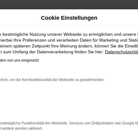
Cookie Einstellungen
FINANZIEREN | LIEFERSERV
ie bestmögliche Nutzung unserer Webseite zu ermöglichen und unsere
hierbei Ihre Präferenzen und verarbeiten Daten für Marketing und Stati
ZEUG FÜR HALLE (SAALE)
einem späteren Zeitpunkt Ihre Meinung ändern, können Sie die Einwillig
en zum Umfang der Datenverarbeitung finden Sie hier:
Datenschutzerkl
. mobil bleiben. Unser Vorschlag ist ein VW up!, denn diese
en von uns eingesetzt:
für Halle (Saale) ist perfekt verarbeitet und auf Langlebigk
hl eine Tageszulassung als auch einen Jahreswagen erwerb
 zudem einen außergewöhnlichen Service. Das beginnt bei de
rlich, um die Kernfunktionalität der Webseite zu gewährleisten.
ER: NETWORK ERROR
n ist ein Fehler aufgetreten.
estmögliche Funktionalität der Webseite. Services von Drittanbietern wie Google 
 ein paar Tipps, die dir helfen können:
eitere werden aktiviert.