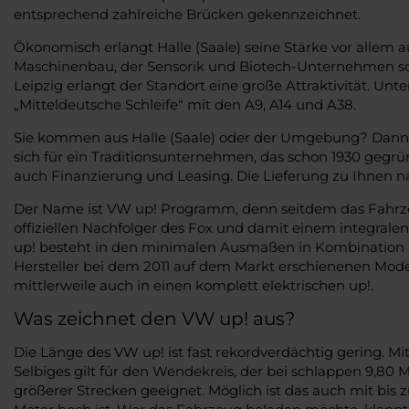
entsprechend zahlreiche Brücken gekennzeichnet.
Ökonomisch erlangt Halle (Saale) seine Stärke vor allem
Maschinenbau, der Sensorik und Biotech-Unternehmen sow
Leipzig erlangt der Standort eine große Attraktivität. U
„Mitteldeutsche Schleife“ mit den A9, A14 und A38.
Sie kommen aus Halle (Saale) oder der Umgebung? Dann f
sich für ein Traditionsunternehmen, das schon 1930 gegrün
auch Finanzierung und Leasing. Die Lieferung zu Ihnen nach
Der Name ist VW up! Programm, denn seitdem das Fahrzeu
offiziellen Nachfolger des Fox und damit einem integralen
up! besteht in den minimalen Ausmaßen in Kombination mi
Hersteller bei dem 2011 auf dem Markt erschienenen Modell
mittlerweile auch in einen komplett elektrischen up!.
Was zeichnet den VW up! aus?
Die Länge des VW up! ist fast rekordverdächtig gering. 
Selbiges gilt für den Wendekreis, der bei schlappen 9,80
größerer Strecken geeignet. Möglich ist das auch mit bis 