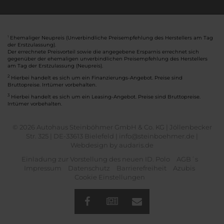
Ehemaliger Neupreis (Unverbindliche Preisempfehlung des Herstellers am Tag
1
der Erstzulassung).
Der errechnete Preisvorteil sowie die angegebene Ersparnis errechnet sich
gegenüber der ehemaligen unverbindlichen Preisempfehlung des Herstellers
am Tag der Erstzulassung (Neupreis).
2
Hierbei handelt es sich um ein Finanzierungs-Angebot. Preise sind
Bruttopreise. Irrtümer vorbehalten.
3
Hierbei handelt es sich um ein Leasing-Angebot. Preise sind Bruttopreise.
Irrtümer vorbehalten.
© 2026 Autohaus Steinböhmer GmbH & Co. KG | Jöllenbecker
Str. 325 | DE-33613 Bielefeld | info@steinboehmer.de |
Webdesign by audaris.de
Einladung zur Vorstellung des neuen ID. Polo
AGB´s
Impressum
Datenschutz
Barrierefreiheit
Azubis
Cookie Einstellungen