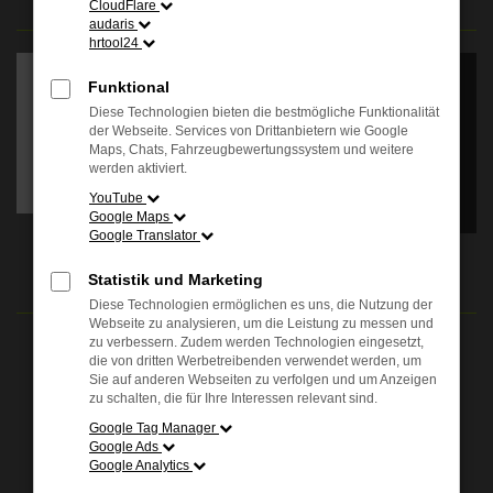
CloudFlare
audaris
Es wird versucht, Inhalte
hrtool24
von
apps.autohauskenner.de
Funktional
zu laden. Dabei können
Diese Technologien bieten die bestmögliche Funktionalität
Daten an Dritte
der Webseite. Services von Drittanbietern wie Google
weitergegeben werden.
Maps, Chats, Fahrzeugbewertungssystem und weitere
Wenn Sie damit
werden aktiviert.
einverstanden sind, klicken
Sie bitte auf "Bestätigen".
YouTube
Google Maps
Google Translator
Bestätigen
ÖFFNUNGSZEITEN
Statistik und Marketing
Diese Technologien ermöglichen es uns, die Nutzung der
Webseite zu analysieren, um die Leistung zu messen und
zu verbessern. Zudem werden Technologien eingesetzt,
Verkauf:
die von dritten Werbetreibenden verwendet werden, um
Mo. - Fr.: 08.00 - 18.00 Uhr
Sie auf anderen Webseiten zu verfolgen und um Anzeigen
Sa.: 09.00 - 13.00 Uhr
zu schalten, die für Ihre Interessen relevant sind.
Google Tag Manager
Service:
Google Ads
Mo. - Fr.: 07.00 - 18.00 Uhr
Google Analytics
Sa.: 09.00 - 13.00 Uhr