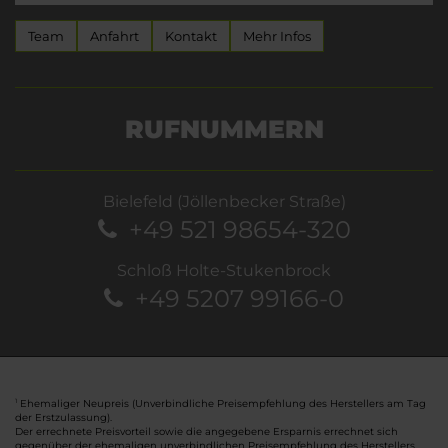
Team
Anfahrt
Kontakt
Mehr Infos
RUFNUMMERN
Bielefeld (Jöllenbecker Straße)
+49 521 98654-320
Schloß Holte-Stukenbrock
+49 5207 99166-0
Ehemaliger Neupreis (Unverbindliche Preisempfehlung des Herstellers am Tag
1
der Erstzulassung).
Der errechnete Preisvorteil sowie die angegebene Ersparnis errechnet sich
gegenüber der ehemaligen unverbindlichen Preisempfehlung des Herstellers