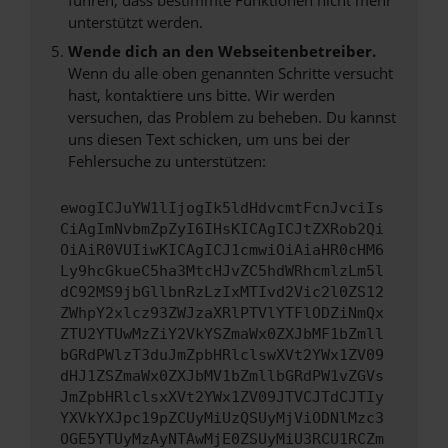
unterstützt werden.
Wende dich an den Webseitenbetreiber.
Wenn du alle oben genannten Schritte versucht
hast, kontaktiere uns bitte. Wir werden
versuchen, das Problem zu beheben. Du kannst
uns diesen Text schicken, um uns bei der
Fehlersuche zu unterstützen:
ewogICJuYW1lIjogIk5ldHdvcmtFcnJvciIs
CiAgImNvbmZpZyI6IHsKICAgICJtZXRob2Qi
OiAiR0VUIiwKICAgICJ1cmwiOiAiaHR0cHM6
Ly9hcGkueC5ha3MtcHJvZC5hdWRhcmlzLm5l
dC92MS9jbGllbnRzLzIxMTIvd2Vic2l0ZS12
ZWhpY2xlcz93ZWJzaXRlPTVlYTFlODZiNmQx
ZTU2YTUwMzZiY2VkYSZmaWx0ZXJbMF1bZmll
bGRdPWlzT3duJmZpbHRlclswXVt2YWx1ZV09
dHJ1ZSZmaWx0ZXJbMV1bZmllbGRdPW1vZGVs
JmZpbHRlclsxXVt2YWx1ZV09JTVCJTdCJTIy
YXVkYXJpc19pZCUyMiUzQSUyMjViODNlMzc3
OGE5YTUyMzAyNTAwMjE0ZSUyMiU3RCU1RCZm