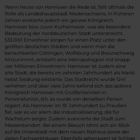
Wenn heute von Hannover die Rede ist, fällt oftmals die
Rolle als Landeshauptstadt Niedersachsens. In früheren
Jahren existierte jedoch ein ganzes Königreich
Hannover bzw. zuvor Kurhannover, was die besondere
Bedeutung der norddeutschen Stadt unterstreicht.
533.000 Einwohner sorgen für einen Platz unter den
größten deutschen Städten und wenn man die
benachbarten Göttingen, Wolfsburg und Braunschweig
hinzunimmt, entsteht eine Metropolregion mit knapp
vier Millionen Einwohnern. Hannover ist zudem eine
alte Stadt, die bereits im zehnten Jahrhundert als Markt
nebst Siedlung existierte. Das Stadtrecht wurde 1241
verliehen und über viele Jahre befand sich das spätere
Königreich Hannover mit Großbritannien in
Personalunion, d.h. es wurde von derselben Person
regiert. Als Hannover im 19. Jahrhundert zu Preußen
fiel, war es vor allem die Industrialisierung, die für
Wachstum sorgte. Zudem avancierte die Stadt zum
Messerstandort. Bei einem Besuch lohnt sich ein Blick
auf die Innenstadt mit dem neuen Rathaus sowie der
vielen Fachwerkhäuser. Ebenfalls sehenswert ist Schloss