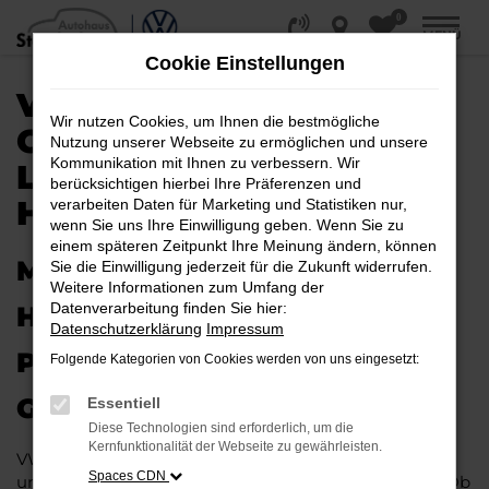
0
Zum
MENÜ
Hauptinhalt
Cookie Einstellungen
springen
VW PASSAT VARIANT
Wir nutzen Cookies, um Ihnen die bestmögliche
GEBRAUCHTWAGEN |
Nutzung unserer Webseite zu ermöglichen und unsere
Kommunikation mit Ihnen zu verbessern. Wir
LIEFERSERVICE NACH
berücksichtigen hierbei Ihre Präferenzen und
HANNOVER
verarbeiten Daten für Marketing und Statistiken nur,
wenn Sie uns Ihre Einwilligung geben. Wenn Sie zu
einem späteren Zeitpunkt Ihre Meinung ändern, können
MIT RABATT DURCH
Sie die Einwilligung jederzeit für die Zukunft widerrufen.
Weitere Informationen zum Umfang der
Datenverarbeitung finden Sie hier:
HANNOVER MIT DEM VW
Datenschutzerklärung
Impressum
PASSAT VARIANT
Folgende Kategorien von Cookies werden von uns eingesetzt:
GEBRAUCHTWAGEN
Essentiell
Diese Technologien sind erforderlich, um die
Kernfunktionalität der Webseite zu gewährleisten.
VW Passat Variant Gebrauchtwagen liegen im Trend
Spaces CDN
und das hat einen vergleichsweise einfachen Grund. Ob