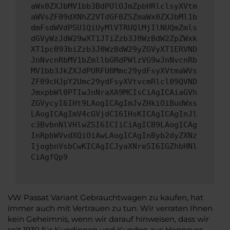
aWx0ZXJbMV1bb3BdPUlOJmZpbHRlclsyXVtm
aWVsZF09dXNhZ2VTdGF0ZSZmaWx0ZXJbMl1b
dmFsdWVdPSU1QiUyMlVTRUQlMjIlNUQmZmls
dGVyWzJdW29wXT1JTiZzb3J0WzBdW2ZpZWxk
XT1pc093biZzb3J0WzBdW29yZGVyXT1ERVND
JnNvcnRbMV1bZmllbGRdPWlzVG9wJnNvcnRb
MV1bb3JkZXJdPURFU0Mmc29ydFsyXVtmaWVs
ZF09cHJpY2Umc29ydFsyXVtvcmRlcl09QVND
JmxpbWl0PTIwJnNraXA9MCIsCiAgICAiaGVh
ZGVycyI6IHt9LAogICAgImJvZHkiOiBudWxs
LAogICAgImV4cGVjdCI6IHsKICAgICAgInJl
c3BvbnNlVHlwZSI6ICIiCiAgICB9LAogICAg
InRpbWVvdXQiOiAwLAogICAgInByb2dyZXNz
IjogbnVsbCwKICAgICJyaXNreSI6IGZhbHNl
CiAgfQp9
VW Passat Variant Gebrauchtwagen zu kaufen, hat
immer auch mit Vertrauen zu tun. Wir verraten Ihnen
kein Geheimnis, wenn wir darauf hinweisen, dass wir
seit 1930 für Kundinnen und Kunden aus Hannover