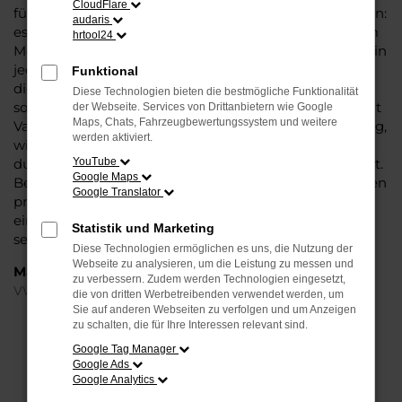
CloudFlare
für Fahrten in und um Hannover oder längere Strecken:
audaris
es existieren schlichtweg kaum Fahrzeuge, die diesem
hrtool24
Modell das Wasser reichen können. Die Qualität steht in
jeder Modellgeneration außer Frage. Hinzu kommen
Funktional
die vielfältigen Möglichkeiten einer Individualisierung
Diese Technologien bieten die bestmögliche Funktionalität
sowie die zahlreichen Assistenzsysteme. Ein VW Passat
der Webseite. Services von Drittanbietern wie Google
Maps, Chats, Fahrzeugbewertungssystem und weitere
Variant Gebrauchtwagen für Hannover ist ein Fahrzeug,
werden aktiviert.
wie es kompletter nicht sein könnte und überzeugt
durch Langlebigkeit und einen sehr soliden Werterhalt.
YouTube
Google Maps
Bei Steinböhmer kommt hinzu, dass Sie sich über einen
Google Translator
preislichen Nachlass freuen dürfen und beim Kauf auf
ein Unternehmen mit mehr als 80 Jahren Erfahrung
Statistik und Marketing
setzen.
Diese Technologien ermöglichen es uns, die Nutzung der
Webseite zu analysieren, um die Leistung zu messen und
Marken
zu verbessern. Zudem werden Technologien eingesetzt,
VW
die von dritten Werbetreibenden verwendet werden, um
Sie auf anderen Webseiten zu verfolgen und um Anzeigen
zu schalten, die für Ihre Interessen relevant sind.
FEHLER: NETWORK ERROR
Google Tag Manager
Google Ads
Beim Laden ist ein Fehler aufgetreten.
Google Analytics
Hier sind ein paar Tipps, die dir helfen können: