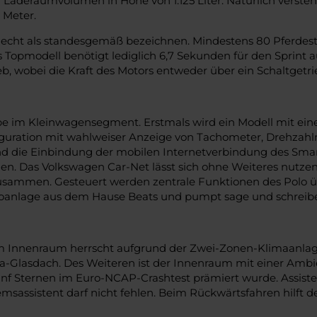
eraumvolumen in Höhe von 1.125 Liter. Natürlich versteht s
 Meter.
 Recht als standesgemäß bezeichnen. Mindestens 80 Pferdest
 Topmodell benötigt lediglich 6,7 Sekunden für den Sprint 
, wobei die Kraft des Motors entweder über ein Schaltgetri
äbe im Kleinwagensegment. Erstmals wird ein Modell mit ein
nfiguration mit wahlweiser Anzeige von Tachometer, Drehzahl
und die Einbindung der mobilen Internetverbindung des Sma
en. Das Volkswagen Car-Net lässt sich ohne Weiteres nutzen
mmen. Gesteuert werden zentrale Funktionen des Polo über
dioanlage aus dem Hause Beats und pumpt sage und schreib
m Innenraum herrscht aufgrund der Zwei-Zonen-Klimaanlage s
Glasdach. Des Weiteren ist der Innenraum mit einer Ambien
fünf Sternen im Euro-NCAP-Crashtest prämiert wurde. Assist
msassistent darf nicht fehlen. Beim Rückwärtsfahren hilft de