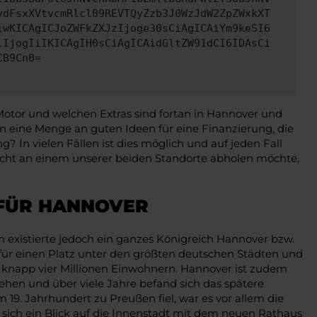
ydFsxXVtvcmRlcl09REVTQyZzb3J0WzJdW2ZpZWxkXT
iwKICAgICJoZWFkZXJzIjoge30sCiAgICAiYm9keSI6
lIjogIiIKICAgIH0sCiAgICAidGltZW91dCI6IDAsCi
CB9Cn0=
Motor und welchen Extras sind fortan in Hannover und
eine Menge an guten Ideen für eine Finanzierung, die
? In vielen Fällen ist dies möglich und auf jeden Fall
cht an einem unserer beiden Standorte abholen möchte,
FÜR HANNOVER
n existierte jedoch ein ganzes Königreich Hannover bzw.
für einen Platz unter den größten deutschen Städten und
knapp vier Millionen Einwohnern. Hannover ist zudem
liehen und über viele Jahre befand sich das spätere
 19. Jahrhundert zu Preußen fiel, war es vor allem die
 sich ein Blick auf die Innenstadt mit dem neuen Rathaus