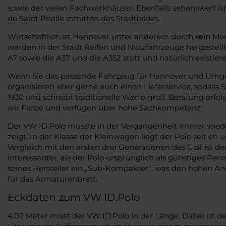
sowie der vielen Fachwerkhäuser. Ebenfalls sehenswert ist
de Saint Phalle inmitten des Stadtbildes.
Wirtschaftlich ist Hannover unter anderem durch sein Mes
werden in der Stadt Reifen und Nutzfahrzeuge hergestell
A7 sowie die A37 und die A352 statt und natürlich existie
Wenn Sie das passende Fahrzeug für Hannover und Umgebu
organisieren aber gerne auch einen Lieferservice, sodass
1930 und schreibt traditionelle Werte groß. Beratung er
wir Farbe und verfügen über hohe Sachkompetenz.
Der VW ID.Polo musste in der Vergangenheit immer wieder
zeigt. In der Klasse der Kleinwagen liegt der Polo seit eh
Vergleich mit den ersten drei Generationen des Golf ist d
interessanter, als der Polo ursprünglich als günstiges Pe
seines Hersteller ein „Sub-Kompakter“, was den hohen Ans
für das Armaturenbrett.
Eckdaten zum VW ID.Polo
4,07 Meter misst der VW ID.Polo in der Länge. Dabei ist d