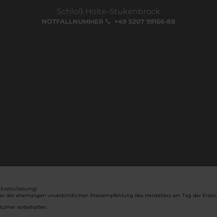
Schloß Holte-Stukenbrock
NOTFALLNUMMER
+49 5207 99166-88
Erstzulassung).
ber der ehemaligen unverbindlichen Preisempfehlung des Herstellers am Tag der Erstzu
rtümer vorbehalten.