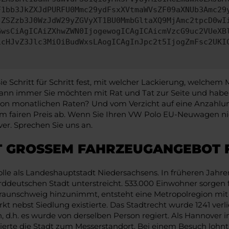
F1bb3JkZXJdPURFU0Mmc29ydFsxXVtmaWVsZF09aXNUb3Amc29
jZSZzb3J0WzJdW29yZGVyXT1BU0MmbGltaXQ9MjAmc2tpcD0wI
GwsCiAgICAiZXhwZWN0IjogewogICAgICAicmVzcG9uc2VUeXB
icHJvZ3Jlc3MiOiBudWxsLAogICAgInJpc2t5IjogZmFsc2UKI
Schritt für Schritt fest, mit welcher Lackierung, welchem 
n immer Sie möchten mit Rat und Tat zur Seite und haben 
e von monatlichen Raten? Und vom Verzicht auf eine Anzahlung
 fairen Preis ab. Wenn Sie Ihren VW Polo EU-Neuwagen ni
er. Sprechen Sie uns an.
T GROSSEM FAHRZEUGANGEBOT 
olle als Landeshauptstadt Niedersachsens. In früheren Jahre
ddeutschen Stadt unterstreicht. 533.000 Einwohner sorgen 
aunschweig hinzunimmt, entsteht eine Metropolregion mit 
rkt nebst Siedlung existierte. Das Stadtrecht wurde 1241 ver
d.h. es wurde von derselben Person regiert. Als Hannover im
ierte die Stadt zum Messerstandort. Bei einem Besuch lohnt