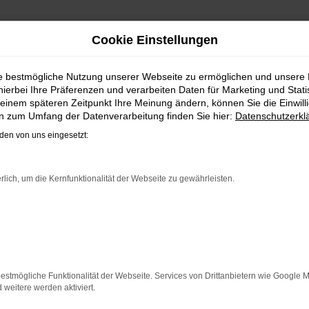
Cookie Einstellungen
 REIMPORT | LIEFERSERVI
ie bestmögliche Nutzung unserer Webseite zu ermöglichen und unsere
hierbei Ihre Präferenzen und verarbeiten Daten für Marketing und Stati
VW POLO EU-NEUWAGEN FÜR HA
einem späteren Zeitpunkt Ihre Meinung ändern, können Sie die Einwillig
en zum Umfang der Datenverarbeitung finden Sie hier:
Datenschutzerkl
nd bei Fahrten durch Hannover auf dem neuesten Stand der 
en von uns eingesetzt:
allem in der aktuellen Generation in den Vergleichstests un
kaufen, profitieren Sie gleich mehrfach. So bieten wir ei
naus sichern Sie sich bei jedem Kauf einen Rabatt bzw. Nachl
rlich, um die Kernfunktionalität der Webseite zu gewährleisten.
Leasing zu haben und entsprechend zu 100 Prozent Ihren in
ER: NETWORK ERROR
n ist ein Fehler aufgetreten.
estmögliche Funktionalität der Webseite. Services von Drittanbietern wie Google 
 ein paar Tipps, die dir helfen können:
eitere werden aktiviert.