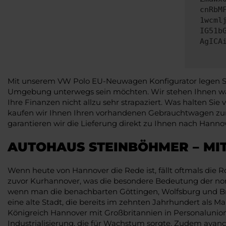
cnRbM
1wcml
IG51b
AgICA
Mit unserem VW Polo EU-Neuwagen Konfigurator legen Sie 
Umgebung unterwegs sein möchten. Wir stehen Ihnen wan
Ihre Finanzen nicht allzu sehr strapaziert. Was halten Si
kaufen wir Ihnen Ihren vorhandenen Gebrauchtwagen zum
garantieren wir die Lieferung direkt zu Ihnen nach Hannov
AUTOHAUS STEINBÖHMER – MI
Wenn heute von Hannover die Rede ist, fällt oftmals die R
zuvor Kurhannover, was die besondere Bedeutung der nor
wenn man die benachbarten Göttingen, Wolfsburg und Br
eine alte Stadt, die bereits im zehnten Jahrhundert als Ma
Königreich Hannover mit Großbritannien in Personalunion, 
Industrialisierung, die für Wachstum sorgte. Zudem avanc