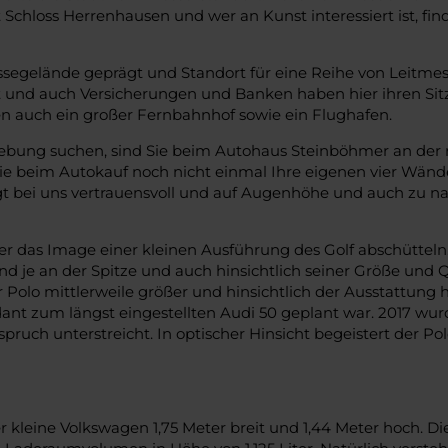
 Schloss Herrenhausen und wer an Kunst interessiert ist, fin
segelände geprägt und Standort für eine Reihe von Leitmess
t und auch Versicherungen und Banken haben hier ihren Sit
ren auch ein großer Fernbahnhof sowie ein Flughafen.
ng suchen, sind Sie beim Autohaus Steinböhmer an der ric
 Sie beim Autokauf noch nicht einmal Ihre eigenen vier Wänd
folgt bei uns vertrauensvoll und auf Augenhöhe und auch zu
 das Image einer kleinen Ausführung des Golf abschütteln. 
 und je an der Spitze und auch hinsichtlich seiner Größe und 
er Polo mittlerweile größer und hinsichtlich der Ausstattung
ndant zum längst eingestellten Audi 50 geplant war. 2017 wu
pruch unterstreicht. In optischer Hinsicht begeistert der P
er kleine Volkswagen 1,75 Meter breit und 1,44 Meter hoch. D