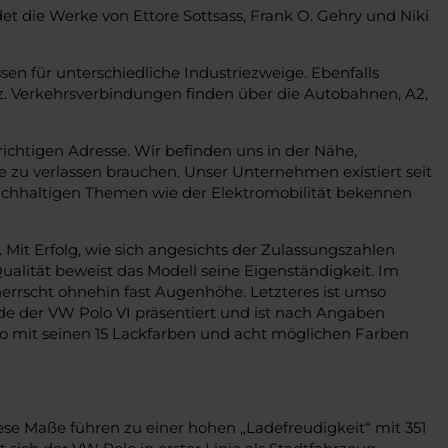
det die Werke von Ettore Sottsass, Frank O. Gehry und Niki
en für unterschiedliche Industriezweige. Ebenfalls
z. Verkehrsverbindungen finden über die Autobahnen, A2,
htigen Adresse. Wir befinden uns in der Nähe,
e zu verlassen brauchen. Unser Unternehmen existiert seit
 nachhaltigen Themen wie der Elektromobilität bekennen
Mit Erfolg, wie sich angesichts der Zulassungszahlen
Qualität beweist das Modell seine Eigenständigkeit. Im
 herrscht ohnehin fast Augenhöhe. Letzteres ist umso
rde der VW Polo VI präsentiert und ist nach Angaben
olo mit seinen 15 Lackfarben und acht möglichen Farben
iese Maße führen zu einer hohen „Ladefreudigkeit“ mit 351