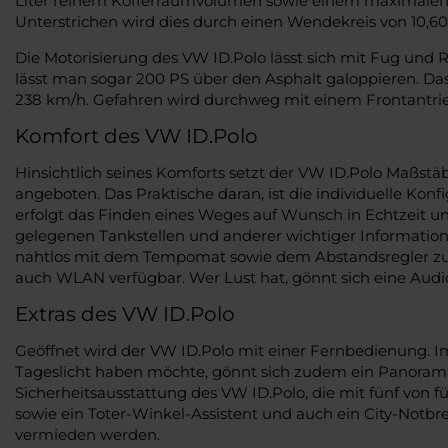
Liter reinem Kofferraumvolumen sowie einem maximalen Lad
Unterstrichen wird dies durch einen Wendekreis von 10,60
Die Motorisierung des VW ID.Polo lässt sich mit Fug und
lässt man sogar 200 PS über den Asphalt galoppieren. Das
238 km/h. Gefahren wird durchweg mit einem Frontantrieb
Komfort des VW ID.Polo
Hinsichtlich seines Komforts setzt der VW ID.Polo Maßst
angeboten. Das Praktische daran, ist die individuelle Ko
erfolgt das Finden eines Weges auf Wunsch in Echtzeit 
gelegenen Tankstellen und anderer wichtiger Information
nahtlos mit dem Tempomat sowie dem Abstandsregler zusa
auch WLAN verfügbar. Wer Lust hat, gönnt sich eine Au
Extras des VW ID.Polo
Geöffnet wird der VW ID.Polo mit einer Fernbedienung. I
Tageslicht haben möchte, gönnt sich zudem ein Panorama-
Sicherheitsausstattung des VW ID.Polo, die mit fünf von 
sowie ein Toter-Winkel-Assistent und auch ein City-Notbre
vermieden werden.