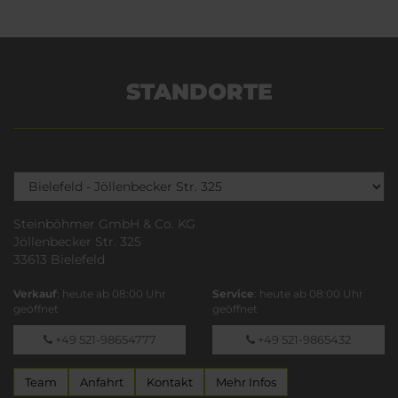
STANDORTE
Steinböhmer GmbH & Co. KG
Jöllenbecker Str. 325
33613 Bielefeld
Verkauf
: heute ab 08:00 Uhr
Service
: heute ab 08:00 Uhr
geöffnet
geöffnet
+49 521-98654777
+49 521-9865432
Team
Anfahrt
Kontakt
Mehr Infos