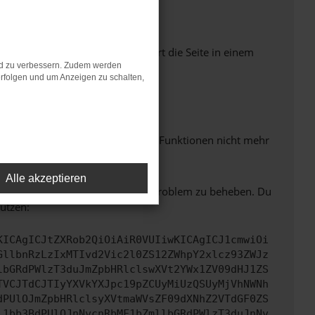
Seiten verhindern. Funktioniert die Seite in einem
nd zu verbessern. Zudem werden
rfolgen und um Anzeigen zu schalten,
m neuesten Stand sind.
 auch dazu führen, dass bestimmte Funktionen nicht mehr
Alle akzeptieren
bitte. Wir werden versuchen, das Problem zu beheben. Du
ützen:
KICAgICJtZXRob2QiOiAiR0VUIiwKICAgICJ1cmwiOi
GllbnRzLzIxMTIvd2Vic2l0ZS12ZWhpY2xlcz93ZWJz
lbGRdPWlzT3duJmZpbHRlclswXVt2YWx1ZV09dHJ1ZS
TVCJTdCJTIyYXVkYXJpc19pZCUyMiUzQSUyMjVhNWNh
dPUlOJmZpbHRlclsyXVtmaWVsZF09dXNhZ2VTdGF0ZS
l1bb3BdPUlOJnNvcnRbMF1bZmllbGRdPWlzT3duJnNv