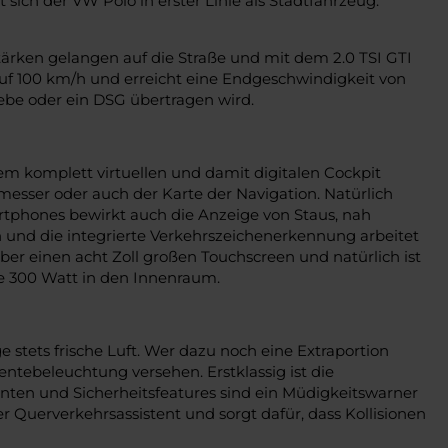
ich der VW Polo in erster Linie als Stadtfahrzeug.
ärken gelangen auf die Straße und mit dem 2.0 TSI GTI
auf 100 km/h und erreicht eine Endgeschwindigkeit von
ebe oder ein DSG übertragen wird.
em komplett virtuellen und damit digitalen Cockpit
messer oder auch der Karte der Navigation. Natürlich
rtphones bewirkt auch die Anzeige von Staus, nah
 und die integrierte Verkehrszeichenerkennung arbeitet
 einen acht Zoll großen Touchscreen und natürlich ist
e 300 Watt in den Innenraum.
tets frische Luft. Wer dazu noch eine Extraportion
tebeleuchtung versehen. Erstklassig ist die
enten und Sicherheitsfeatures sind ein Müdigkeitswarner
r Querverkehrsassistent und sorgt dafür, dass Kollisionen