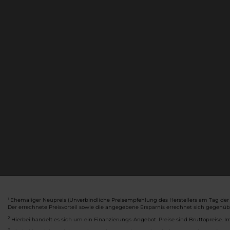
Ehemaliger Neupreis (Unverbindliche Preisempfehlung des Herstellers am Tag der 
1
Der errechnete Preisvorteil sowie die angegebene Ersparnis errechnet sich gegenü
2
Hierbei handelt es sich um ein Finanzierungs-Angebot. Preise sind Bruttopreise. Ir