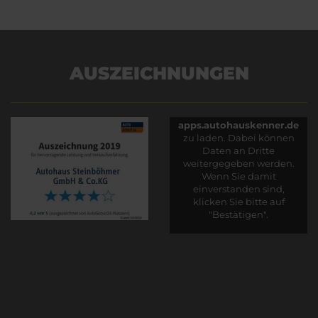
AUSZEICHNUNGEN
Es wird versucht, Inhalte
von
apps.autohauskenner.de
zu laden. Dabei können
Daten an Dritte
weitergegeben werden.
Wenn Sie damit
einverstanden sind,
klicken Sie bitte auf
"Bestätigen".
Bestätigen