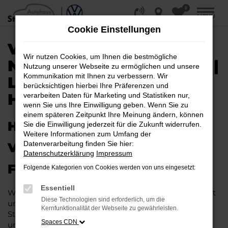
0
Zum
MENÜ
Hauptinhalt
Cookie Einstellungen
springen
VW T-ROC EU-
Wir nutzen Cookies, um Ihnen die bestmögliche
NEUWAGEN / REIMPORT |
Nutzung unserer Webseite zu ermöglichen und unsere
Kommunikation mit Ihnen zu verbessern. Wir
LIEFERSERVICE NACH
berücksichtigen hierbei Ihre Präferenzen und
HANNOVER
verarbeiten Daten für Marketing und Statistiken nur,
wenn Sie uns Ihre Einwilligung geben. Wenn Sie zu
einem späteren Zeitpunkt Ihre Meinung ändern, können
HERAUSRAGENDE QUALITÄT:
Sie die Einwilligung jederzeit für die Zukunft widerrufen.
Weitere Informationen zum Umfang der
Datenverarbeitung finden Sie hier:
VW T-ROC EU-NEUWAGEN
Datenschutzerklärung
Impressum
FÜR HANNOVER
Folgende Kategorien von Cookies werden von uns eingesetzt:
Essentiell
Wer in puncto Qualität keinerlei Kompromisse eingeht
Diese Technologien sind erforderlich, um die
und bei Fahrten durch Hannover auf dem neuesten
Kernfunktionalität der Webseite zu gewährleisten.
Stand der Automobiltechnik sein möchte, landet
Spaces CDN
unweigerlich bei einem VW T-Roc EU-Neuwagen.