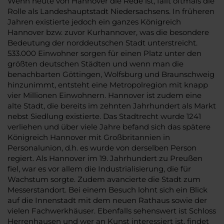
Wenn heute von Hannover die Rede ist, fällt oftmals die
Rolle als Landeshauptstadt Niedersachsens. In früheren
Jahren existierte jedoch ein ganzes Königreich
Hannover bzw. zuvor Kurhannover, was die besondere
Bedeutung der norddeutschen Stadt unterstreicht.
533.000 Einwohner sorgen für einen Platz unter den
größten deutschen Städten und wenn man die
benachbarten Göttingen, Wolfsburg und Braunschweig
hinzunimmt, entsteht eine Metropolregion mit knapp
vier Millionen Einwohnern. Hannover ist zudem eine
alte Stadt, die bereits im zehnten Jahrhundert als Markt
nebst Siedlung existierte. Das Stadtrecht wurde 1241
verliehen und über viele Jahre befand sich das spätere
Königreich Hannover mit Großbritannien in
Personalunion, d.h. es wurde von derselben Person
regiert. Als Hannover im 19. Jahrhundert zu Preußen
fiel, war es vor allem die Industrialisierung, die für
Wachstum sorgte. Zudem avancierte die Stadt zum
Messerstandort. Bei einem Besuch lohnt sich ein Blick
auf die Innenstadt mit dem neuen Rathaus sowie der
vielen Fachwerkhäuser. Ebenfalls sehenswert ist Schloss
Herrenhausen und wer an Kunst interessiert ist, findet