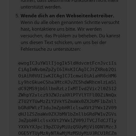
unterstützt werden.
Wende dich an den Webseitenbetreiber.
Wenn du alle oben genannten Schritte versucht
hast, kontaktiere uns bitte. Wir werden
versuchen, das Problem zu beheben. Du kannst
uns diesen Text schicken, um uns bei der
Fehlersuche zu unterstützen:
ewogICJuYW1lIjogIk5ldHdvcmtFcnJvciIs
CiAgImNvbmZpZyI6IHsKICAgICJtZXRob2Qi
OiAiR0VUIiwKICAgICJ1cmwiOiAiaHR0cHM6
Ly9hcGkueC5ha3MtcHJvZC5hdWRhcmlzLm5l
dC92MS9jbGllbnRzLzIxMTIvd2Vic2l0ZS12
ZWhpY2xlcz93ZWJzaXRlPTVlYTFlODZiNmQx
ZTU2YTUwMzZiY2VkYSZmaWx0ZXJbMF1bZmll
bGRdPWlzT3duJmZpbHRlclswXVt2YWx1ZV09
dHJ1ZSZmaWx0ZXJbMV1bZmllbGRdPW1vZGVs
JmZpbHRlclsxXVt2YWx1ZV09JTVCJTdCJTIy
YXVkYXJpc19pZCUyMiUzQSUyMjViODNlMzc3
OGE5YTUyMzAyNTAwMjMzMSUyMiU3RCU1RCZm