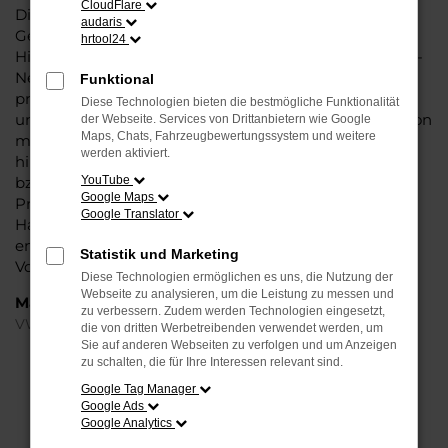
CloudFlare
Dieses Fahrzeug überzeugt vor allem in der aktuellen
audaris
Generation in den Vergleichstests und gilt in vielerlei
hrtool24
Hinsicht als Trendsetter. Wenn Sie Ihren VW T-Roc EU-
Neuwagen für Hannover bei Steinböhmer kaufen,
Funktional
profitieren Sie gleich mehrfach. So bieten wir einen
Diese Technologien bieten die bestmögliche Funktionalität
umfangreichen Service und bringen eine Erfahrung von
der Webseite. Services von Drittanbietern wie Google
Maps, Chats, Fahrzeugbewertungssystem und weitere
mehr als 80 Jahren in die Beratung mit ein. Darüber
werden aktiviert.
hinaus sichern Sie sich bei jedem Kauf einen Rabatt
bzw. Nachlass, der teilweise im zweistelligen
YouTube
Google Maps
Prozentbereich liegt. VW T-Roc EU-Neuwagen für
Google Translator
Hannover sind bei uns auch im Leasing zu haben und
entsprechend zu 100 Prozent Ihren individuellen
Statistik und Marketing
Vorstellungen.
Diese Technologien ermöglichen es uns, die Nutzung der
Webseite zu analysieren, um die Leistung zu messen und
Marken
zu verbessern. Zudem werden Technologien eingesetzt,
VW
die von dritten Werbetreibenden verwendet werden, um
Sie auf anderen Webseiten zu verfolgen und um Anzeigen
zu schalten, die für Ihre Interessen relevant sind.
FEHLER: NETWORK ERROR
Google Tag Manager
Google Ads
Beim Laden ist ein Fehler aufgetreten.
Google Analytics
Hier sind ein paar Tipps, die dir helfen können: