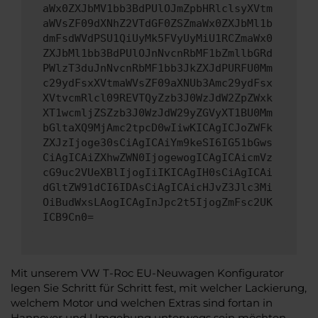
aWx0ZXJbMV1bb3BdPUlOJmZpbHRlclsyXVtm
aWVsZF09dXNhZ2VTdGF0ZSZmaWx0ZXJbMl1b
dmFsdWVdPSU1QiUyMk5FVyUyMiU1RCZmaWx0
ZXJbMl1bb3BdPUlOJnNvcnRbMF1bZmllbGRd
PWlzT3duJnNvcnRbMF1bb3JkZXJdPURFU0Mm
c29ydFsxXVtmaWVsZF09aXNUb3Amc29ydFsx
XVtvcmRlcl09REVTQyZzb3J0WzJdW2ZpZWxk
XT1wcmljZSZzb3J0WzJdW29yZGVyXT1BU0Mm
bGltaXQ9MjAmc2tpcD0wIiwKICAgICJoZWFk
ZXJzIjoge30sCiAgICAiYm9keSI6IG51bGws
CiAgICAiZXhwZWN0IjogewogICAgICAicmVz
cG9uc2VUeXBlIjogIiIKICAgIH0sCiAgICAi
dGltZW91dCI6IDAsCiAgICAicHJvZ3Jlc3Mi
OiBudWxsLAogICAgInJpc2t5IjogZmFsc2UK
ICB9Cn0=
Mit unserem VW T-Roc EU-Neuwagen Konfigurator
legen Sie Schritt für Schritt fest, mit welcher Lackierung,
welchem Motor und welchen Extras sind fortan in
Hannover und Umgebung unterwegs sein möchten.