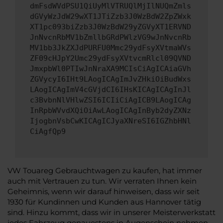
dmFsdWVdPSU1QiUyMlVTRUQlMjIlNUQmZmls
dGVyWzJdW29wXT1JTiZzb3J0WzBdW2ZpZWxk
XT1pc093biZzb3J0WzBdW29yZGVyXT1ERVND
JnNvcnRbMV1bZmllbGRdPWlzVG9wJnNvcnRb
MV1bb3JkZXJdPURFU0Mmc29ydFsyXVtmaWVs
ZF09cHJpY2Umc29ydFsyXVtvcmRlcl09QVND
JmxpbWl0PTIwJnNraXA9MCIsCiAgICAiaGVh
ZGVycyI6IHt9LAogICAgImJvZHkiOiBudWxs
LAogICAgImV4cGVjdCI6IHsKICAgICAgInJl
c3BvbnNlVHlwZSI6ICIiCiAgICB9LAogICAg
InRpbWVvdXQiOiAwLAogICAgInByb2dyZXNz
IjogbnVsbCwKICAgICJyaXNreSI6IGZhbHNl
CiAgfQp9
VW Touareg Gebrauchtwagen zu kaufen, hat immer
auch mit Vertrauen zu tun. Wir verraten Ihnen kein
Geheimnis, wenn wir darauf hinweisen, dass wir seit
1930 für Kundinnen und Kunden aus Hannover tätig
sind. Hinzu kommt, dass wir in unserer Meisterwerkstatt
jedes Fahrzeug genauestens in Augenschein nehmen