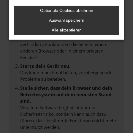
Internetverbindung.
Laden andere Webseiten, zum Beispiel deine
Optionale Cookies ablehnen
Suchmaschine?
Auswahl speichern
Prüfe deine Browsererweiterungen.
Alle akzeptieren
Manche Erweiterungen, wie Werbeblocker,
können das Laden bestimmter Seiten
verhindern. Funktioniert die Seite in einem
anderen Browser oder in einem privaten
Fenster?
Starte dein Gerät neu.
Das kann manchmal helfen, vorübergehende
Probleme zu beheben.
Stelle sicher, dass dein Browser und dein
Betriebssystem auf dem neuesten Stand
sind.
Veraltete Software birgt nicht nur ein
Sicherheitsrisiko, sondern kann auch dazu
führen, dass bestimmte Funktionen nicht mehr
unterstützt werden.