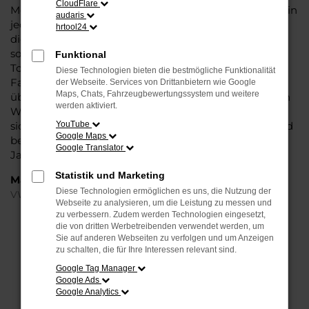
CloudFlare
Modell das Wasser reichen können. Die Qualität steht in
audaris
jeder Modellgeneration außer Frage. Hinzu kommen
hrtool24
die vielfältigen Möglichkeiten einer Individualisierung
sowie die zahlreichen Assistenzsysteme. Ein VW
Funktional
Touareg Gebrauchtwagen für Hannover ist ein
Diese Technologien bieten die bestmögliche Funktionalität
Fahrzeug, wie es kompletter nicht sein könnte und
der Webseite. Services von Drittanbietern wie Google
Maps, Chats, Fahrzeugbewertungssystem und weitere
überzeugt durch Langlebigkeit und einen sehr soliden
werden aktiviert.
Werterhalt. Bei Steinböhmer kommt hinzu, dass Sie
sich über einen preislichen Nachlass freuen dürfen und
YouTube
Google Maps
beim Kauf auf ein Unternehmen mit mehr als 80
Google Translator
Jahren Erfahrung setzen.
Statistik und Marketing
Marken
Diese Technologien ermöglichen es uns, die Nutzung der
VW
Webseite zu analysieren, um die Leistung zu messen und
zu verbessern. Zudem werden Technologien eingesetzt,
die von dritten Werbetreibenden verwendet werden, um
FEHLER: NETWORK ERROR
Sie auf anderen Webseiten zu verfolgen und um Anzeigen
zu schalten, die für Ihre Interessen relevant sind.
Beim Laden ist ein Fehler aufgetreten.
Google Tag Manager
Hier sind ein paar Tipps, die dir helfen können:
Google Ads
Google Analytics
Überprüfe deine Firewall und deine