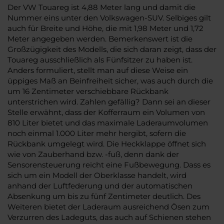
Der VW Touareg ist 4,88 Meter lang und damit die
Nummer eins unter den Volkswagen-SUV. Selbiges gilt
auch für Breite und Höhe, die mit 1,98 Meter und 1,72
Meter angegeben werden. Bemerkenswert ist die
Großzügigkeit des Modells, die sich daran zeigt, dass der
Touareg ausschließlich als Fünfsitzer zu haben ist.
Anders formuliert, stellt man auf diese Weise ein
üppiges Maß an Beinfreiheit sicher, was auch durch die
um 16 Zentimeter verschiebbare Rückbank
unterstrichen wird. Zahlen gefällig? Dann sei an dieser
Stelle erwähnt, dass der Kofferraum ein Volumen von
810 Liter bietet und das maximale Laderaumvolumen
noch einmal 1.000 Liter mehr hergibt, sofern die
Rückbank umgelegt wird. Die Heckklappe öffnet sich
wie von Zauberhand bzw. -fuß, denn dank der
Sensorensteuerung reicht eine Fußbewegung. Dass es
sich um ein Modell der Oberklasse handelt, wird
anhand der Luftfederung und der automatischen
Absenkung um bis zu fünf Zentimeter deutlich. Des
Weiteren bietet der Laderaum ausreichend Ösen zum
Verzurren des Ladeguts, das auch auf Schienen stehen