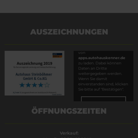
AUSZEICHNUNGEN
Es wird versucht, Inhalte
von
apps.autohauskenner.de
zu laden. Dabei können
Daten an Dritte
weitergegeben werden.
Wenn Sie damit
einverstanden sind, klicken
Sie bitte auf "Bestätigen".
Bestätigen
ÖFFNUNGSZEITEN
Verkauf: