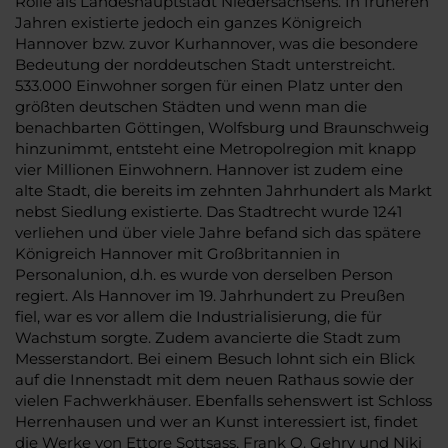
Rolle als Landeshauptstadt Niedersachsens. In früheren
Jahren existierte jedoch ein ganzes Königreich
Hannover bzw. zuvor Kurhannover, was die besondere
Bedeutung der norddeutschen Stadt unterstreicht.
533.000 Einwohner sorgen für einen Platz unter den
größten deutschen Städten und wenn man die
benachbarten Göttingen, Wolfsburg und Braunschweig
hinzunimmt, entsteht eine Metropolregion mit knapp
vier Millionen Einwohnern. Hannover ist zudem eine
alte Stadt, die bereits im zehnten Jahrhundert als Markt
nebst Siedlung existierte. Das Stadtrecht wurde 1241
verliehen und über viele Jahre befand sich das spätere
Königreich Hannover mit Großbritannien in
Personalunion, d.h. es wurde von derselben Person
regiert. Als Hannover im 19. Jahrhundert zu Preußen
fiel, war es vor allem die Industrialisierung, die für
Wachstum sorgte. Zudem avancierte die Stadt zum
Messerstandort. Bei einem Besuch lohnt sich ein Blick
auf die Innenstadt mit dem neuen Rathaus sowie der
vielen Fachwerkhäuser. Ebenfalls sehenswert ist Schloss
Herrenhausen und wer an Kunst interessiert ist, findet
die Werke von Ettore Sottsass, Frank O. Gehry und Niki