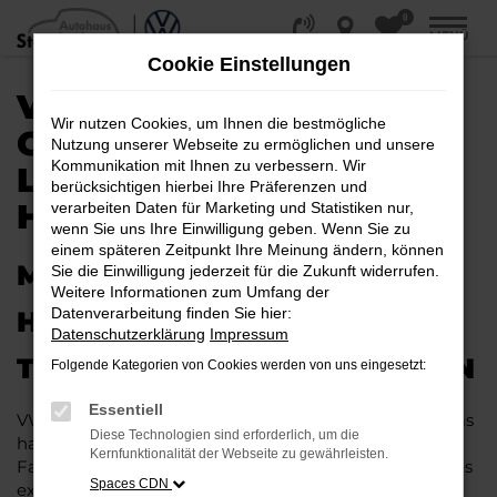
0
Zum
MENÜ
Hauptinhalt
Cookie Einstellungen
springen
VW TOUAREG
Wir nutzen Cookies, um Ihnen die bestmögliche
GEBRAUCHTWAGEN |
Nutzung unserer Webseite zu ermöglichen und unsere
Kommunikation mit Ihnen zu verbessern. Wir
LIEFERSERVICE NACH
berücksichtigen hierbei Ihre Präferenzen und
HANNOVER
verarbeiten Daten für Marketing und Statistiken nur,
wenn Sie uns Ihre Einwilligung geben. Wenn Sie zu
einem späteren Zeitpunkt Ihre Meinung ändern, können
MIT RABATT DURCH
Sie die Einwilligung jederzeit für die Zukunft widerrufen.
Weitere Informationen zum Umfang der
Datenverarbeitung finden Sie hier:
HANNOVER MIT DEM VW
Datenschutzerklärung
Impressum
TOUAREG GEBRAUCHTWAGEN
Folgende Kategorien von Cookies werden von uns eingesetzt:
Essentiell
VW Touareg Gebrauchtwagen liegen im Trend und das
Diese Technologien sind erforderlich, um die
hat einen vergleichsweise einfachen Grund. Ob für
Kernfunktionalität der Webseite zu gewährleisten.
Fahrten in und um Hannover oder längere Strecken: es
Spaces CDN
existieren schlichtweg kaum Fahrzeuge, die diesem