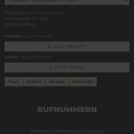
Steinböhmer GmbH & Co. KG
Jöllenbecker Str. 325
33613 Bielefeld
Verkauf
: jetzt geschlossen
+49 521-98654777
Service
: jetzt geschlossen
+49 521-9865432
Team
Anfahrt
Kontakt
Mehr Infos
RUFNUMMERN
Bielefeld (Jöllenbecker Straße)