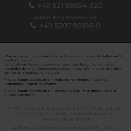
+49 521 98654-320
Schloß Holte-Stukenbrock
+49 5207 99166-0
Ehemaliger Neupreis (Unverbindliche Preisempfehlung des Herstellers am Tag
1
der Erstzulassung).
Der errechnete Preisvorteil sowie die angegebene Ersparnis errechnet sich
gegenüber der ehemaligen unverbindlichen Preisempfehlung des Herstellers
am Tag der Erstzulassung (Neupreis).
2
Hierbei handelt es sich um ein Finanzierungs-Angebot. Preise sind
Bruttopreise. Irrtümer vorbehalten.
3
Hierbei handelt es sich um ein Leasing-Angebot. Preise sind Bruttopreise.
Irrtümer vorbehalten.
© 2026 Autohaus Steinböhmer GmbH & Co. KG | Jöllenbecker
Str. 325 | DE-33613 Bielefeld | info@steinboehmer.de |
Webdesign by audaris.de
Einladung zur Vorstellung des neuen ID. Polo
AGB´s