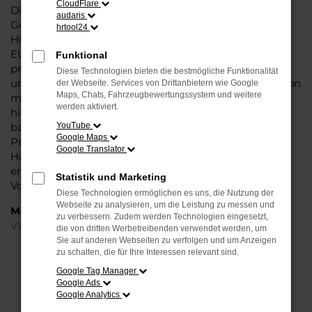
CloudFlare
Dieses Fahrzeug überzeugt vor allem in der aktuellen
audaris
Generation in den Vergleichstests und gilt in vielerlei
hrtool24
Hinsicht als Trendsetter. Wenn Sie Ihren VW Touareg
EU-Neuwagen für Hannover bei Steinböhmer kaufen,
Funktional
profitieren Sie gleich mehrfach. So bieten wir einen
Diese Technologien bieten die bestmögliche Funktionalität
umfangreichen Service und bringen eine Erfahrung von
der Webseite. Services von Drittanbietern wie Google
Maps, Chats, Fahrzeugbewertungssystem und weitere
mehr als 80 Jahren in die Beratung mit ein. Darüber
werden aktiviert.
hinaus sichern Sie sich bei jedem Kauf einen Rabatt
bzw. Nachlass, der teilweise im zweistelligen
YouTube
Google Maps
Prozentbereich liegt. VW Touareg EU-Neuwagen für
Google Translator
Hannover sind bei uns auch im Leasing zu haben und
entsprechend zu 100 Prozent Ihren individuellen
Statistik und Marketing
Vorstellungen.
Diese Technologien ermöglichen es uns, die Nutzung der
Webseite zu analysieren, um die Leistung zu messen und
Marken
zu verbessern. Zudem werden Technologien eingesetzt,
VW
die von dritten Werbetreibenden verwendet werden, um
Sie auf anderen Webseiten zu verfolgen und um Anzeigen
zu schalten, die für Ihre Interessen relevant sind.
FEHLER: NETWORK ERROR
Google Tag Manager
Google Ads
Beim Laden ist ein Fehler aufgetreten.
Google Analytics
Hier sind ein paar Tipps, die dir helfen können: