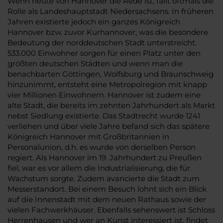
Wenn heute von Hannover die Rede ist, fällt oftmals die
Rolle als Landeshauptstadt Niedersachsens. In früheren
Jahren existierte jedoch ein ganzes Königreich
Hannover bzw. zuvor Kurhannover, was die besondere
Bedeutung der norddeutschen Stadt unterstreicht.
533.000 Einwohner sorgen für einen Platz unter den
größten deutschen Städten und wenn man die
benachbarten Göttingen, Wolfsburg und Braunschweig
hinzunimmt, entsteht eine Metropolregion mit knapp
vier Millionen Einwohnern. Hannover ist zudem eine
alte Stadt, die bereits im zehnten Jahrhundert als Markt
nebst Siedlung existierte. Das Stadtrecht wurde 1241
verliehen und über viele Jahre befand sich das spätere
Königreich Hannover mit Großbritannien in
Personalunion, d.h. es wurde von derselben Person
regiert. Als Hannover im 19. Jahrhundert zu Preußen
fiel, war es vor allem die Industrialisierung, die für
Wachstum sorgte. Zudem avancierte die Stadt zum
Messerstandort. Bei einem Besuch lohnt sich ein Blick
auf die Innenstadt mit dem neuen Rathaus sowie der
vielen Fachwerkhäuser. Ebenfalls sehenswert ist Schloss
Herrenhausen und wer an Kunst interessiert ist, findet