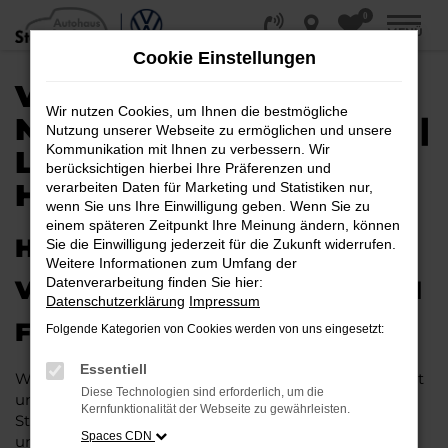
0
Zum
MENÜ
Hauptinhalt
Cookie Einstellungen
springen
VW TOUAREG EU-
Wir nutzen Cookies, um Ihnen die bestmögliche
NEUWAGEN / REIMPORT |
Nutzung unserer Webseite zu ermöglichen und unsere
Kommunikation mit Ihnen zu verbessern. Wir
LIEFERSERVICE NACH
berücksichtigen hierbei Ihre Präferenzen und
HANNOVER
verarbeiten Daten für Marketing und Statistiken nur,
wenn Sie uns Ihre Einwilligung geben. Wenn Sie zu
einem späteren Zeitpunkt Ihre Meinung ändern, können
HERAUSRAGENDE QUALITÄT:
Sie die Einwilligung jederzeit für die Zukunft widerrufen.
Weitere Informationen zum Umfang der
Datenverarbeitung finden Sie hier:
VW TOUAREG EU-NEUWAGEN
Datenschutzerklärung
Impressum
FÜR HANNOVER
Folgende Kategorien von Cookies werden von uns eingesetzt:
Essentiell
Wer in puncto Qualität keinerlei Kompromisse eingeht
Diese Technologien sind erforderlich, um die
und bei Fahrten durch Hannover auf dem neuesten
Kernfunktionalität der Webseite zu gewährleisten.
Stand der Automobiltechnik sein möchte, landet
Spaces CDN
unweigerlich bei einem VW Touareg EU-Neuwagen.