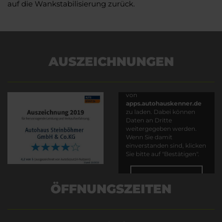
auf die Wankstabilisierung zurück.
AUSZEICHNUNGEN
Es wird versucht, Inhalte
von
apps.autohauskenner.de
zu laden. Dabei können
Daten an Dritte
weitergegeben werden.
Wenn Sie damit
einverstanden sind, klicken
Sie bitte auf "Bestätigen".
Bestätigen
ÖFFNUNGSZEITEN