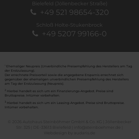
Bielefeld (Jöllenbecker Straße)
+49 521 98654-320
Schloß Holte-Stukenbrock
+49 5207 99166-0
Ehemaliger Neupreis (Unverbindliche Preisempfehlung des Herstellers am Tag
1
der Erstzulassung).
Der errechnete Preisvorteil sowie die angegebene Ersparnis errechnet sich
gegenüber der ehemaligen unverbindlichen Preisempfehlung des Herstellers
am Tag der Erstzulassung (Neupreis).
2
Hierbei handelt es sich um ein Finanzierungs-Angebot. Preise sind
Bruttopreise. Irrtümer vorbehalten.
3
Hierbei handelt es sich um ein Leasing-Angebot. Preise sind Bruttopreise.
Irrtümer vorbehalten.
© 2026 Autohaus Steinböhmer GmbH & Co. KG | Jöllenbecker
Str. 325 | DE-33613 Bielefeld | info@steinboehmer.de |
Webdesign by audaris.de