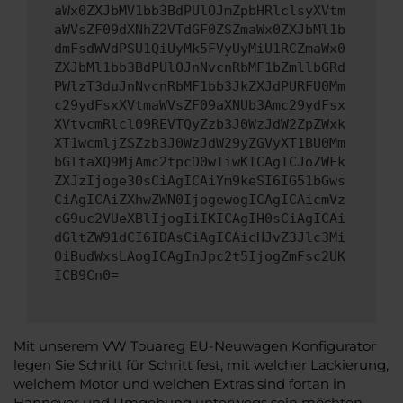
aWx0ZXJbMV1bb3BdPUlOJmZpbHRlclsyXVtm
aWVsZF09dXNhZ2VTdGF0ZSZmaWx0ZXJbMl1b
dmFsdWVdPSU1QiUyMk5FVyUyMiU1RCZmaWx0
ZXJbMl1bb3BdPUlOJnNvcnRbMF1bZmllbGRd
PWlzT3duJnNvcnRbMF1bb3JkZXJdPURFU0Mm
c29ydFsxXVtmaWVsZF09aXNUb3Amc29ydFsx
XVtvcmRlcl09REVTQyZzb3J0WzJdW2ZpZWxk
XT1wcmljZSZzb3J0WzJdW29yZGVyXT1BU0Mm
bGltaXQ9MjAmc2tpcD0wIiwKICAgICJoZWFk
ZXJzIjoge30sCiAgICAiYm9keSI6IG51bGws
CiAgICAiZXhwZWN0IjogewogICAgICAicmVz
cG9uc2VUeXBlIjogIiIKICAgIH0sCiAgICAi
dGltZW91dCI6IDAsCiAgICAicHJvZ3Jlc3Mi
OiBudWxsLAogICAgInJpc2t5IjogZmFsc2UK
ICB9Cn0=
Mit unserem VW Touareg EU-Neuwagen Konfigurator
legen Sie Schritt für Schritt fest, mit welcher Lackierung,
welchem Motor und welchen Extras sind fortan in
Hannover und Umgebung unterwegs sein möchten.