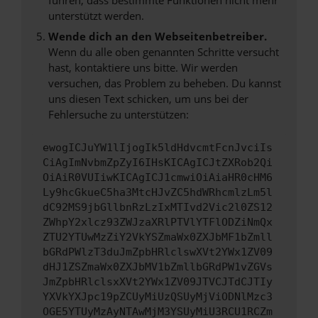
unterstützt werden.
Wende dich an den Webseitenbetreiber.
Wenn du alle oben genannten Schritte versucht
hast, kontaktiere uns bitte. Wir werden
versuchen, das Problem zu beheben. Du kannst
uns diesen Text schicken, um uns bei der
Fehlersuche zu unterstützen:
ewogICJuYW1lIjogIk5ldHdvcmtFcnJvciIs
CiAgImNvbmZpZyI6IHsKICAgICJtZXRob2Qi
OiAiR0VUIiwKICAgICJ1cmwiOiAiaHR0cHM6
Ly9hcGkueC5ha3MtcHJvZC5hdWRhcmlzLm5l
dC92MS9jbGllbnRzLzIxMTIvd2Vic2l0ZS12
ZWhpY2xlcz93ZWJzaXRlPTVlYTFlODZiNmQx
ZTU2YTUwMzZiY2VkYSZmaWx0ZXJbMF1bZmll
bGRdPWlzT3duJmZpbHRlclswXVt2YWx1ZV09
dHJ1ZSZmaWx0ZXJbMV1bZmllbGRdPW1vZGVs
JmZpbHRlclsxXVt2YWx1ZV09JTVCJTdCJTIy
YXVkYXJpc19pZCUyMiUzQSUyMjViODNlMzc3
OGE5YTUyMzAyNTAwMjM3YSUyMiU3RCU1RCZm