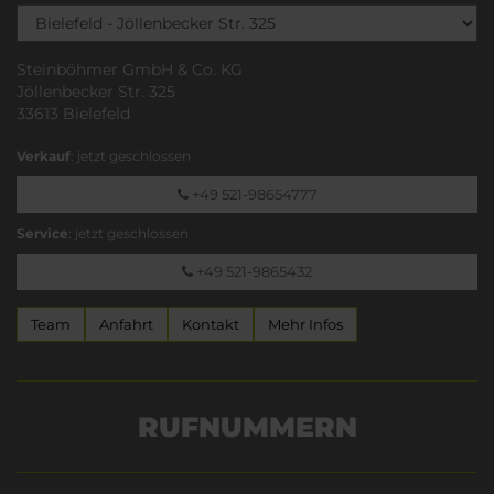
Steinböhmer GmbH & Co. KG
Jöllenbecker Str. 325
33613 Bielefeld
Verkauf
: jetzt geschlossen
+49 521-98654777
Service
: jetzt geschlossen
+49 521-9865432
Team
Anfahrt
Kontakt
Mehr Infos
RUFNUMMERN