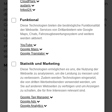
CloudFlare
Modell das Wasser reichen können. Die Qualität steht in
audaris
jeder Modellgeneration außer Frage. Hinzu kommen
hrtool24
die vielfältigen Möglichkeiten einer Individualisierung
sowie die zahlreichen Assistenzsysteme. Ein VW Touran
Funktional
Gebrauchtwagen für Hannover ist ein Fahrzeug, wie es
Diese Technologien bieten die bestmögliche Funktionalität
kompletter nicht sein könnte und überzeugt durch
der Webseite. Services von Drittanbietern wie Google
Maps, Chats, Fahrzeugbewertungssystem und weitere
Langlebigkeit und einen sehr soliden Werterhalt. Bei
werden aktiviert.
Steinböhmer kommt hinzu, dass Sie sich über einen
preislichen Nachlass freuen dürfen und beim Kauf auf
YouTube
Google Maps
ein Unternehmen mit mehr als 80 Jahren Erfahrung
Google Translator
setzen.
Statistik und Marketing
Marken
Diese Technologien ermöglichen es uns, die Nutzung der
VW
Webseite zu analysieren, um die Leistung zu messen und
zu verbessern. Zudem werden Technologien eingesetzt,
die von dritten Werbetreibenden verwendet werden, um
FEHLER: NETWORK ERROR
Sie auf anderen Webseiten zu verfolgen und um Anzeigen
zu schalten, die für Ihre Interessen relevant sind.
Beim Laden ist ein Fehler aufgetreten.
Google Tag Manager
Hier sind ein paar Tipps, die dir helfen können:
Google Ads
Google Analytics
Überprüfe deine Firewall und deine