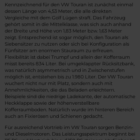
Kennzeichnend für den VW Touran ist zunächst einmal
dessen Länge von 4,53 Meter, die alle direkten
Vergleiche mit dem Golf Lügen straft. Das Fahrzeug
gehört somit in die Mittelklasse, was sich auch anhand
der Breite und Höhe von 1,83 Meter bzw. 1,63 Meter
zeigt. Entsprechend ist sogar möglich, den Touran als
Siebensitzer zu nutzen oder sich bei Konfiguration als
Fünfsitzer am enormen Stauraum zu erfreuen.
Flexibilität ist dabei Trumpf und allein der Kofferraum
misst bereits 834 Liter. Bei umgeklappter Rücksitzbank,
was natürlich asymmetrisch und in Zwischenstufen
möglich ist, entstehen bis zu 1.980 Liter. Der VW Touran
wuchert nicht nur mit Platz, sondern auch mit
Annehmlichkeiten, die das Beladen erleichtern.
Beispiele sind die niedrige Ladekante, der automatische
Heckklappe sowie der höhenverstellbare
Kofferraumboden. Natürlich wurde im hinteren Bereich
auch an Fixierösen und Schienen gedacht.
Für ausreichend Vortrieb im VW Touran sorgen Benzin-
und Dieselmotoren. Das Leistungsspektrum beginnt bei