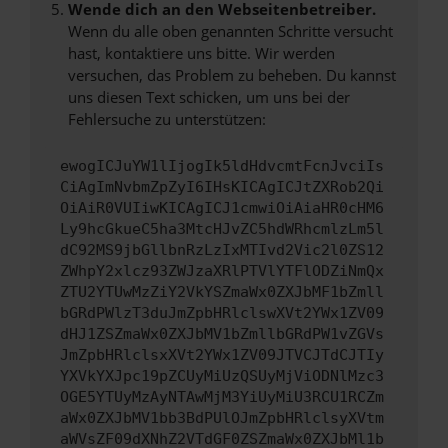
Wende dich an den Webseitenbetreiber.
Wenn du alle oben genannten Schritte versucht
hast, kontaktiere uns bitte. Wir werden
versuchen, das Problem zu beheben. Du kannst
uns diesen Text schicken, um uns bei der
Fehlersuche zu unterstützen:
ewogICJuYW1lIjogIk5ldHdvcmtFcnJvciIs
CiAgImNvbmZpZyI6IHsKICAgICJtZXRob2Qi
OiAiR0VUIiwKICAgICJ1cmwiOiAiaHR0cHM6
Ly9hcGkueC5ha3MtcHJvZC5hdWRhcmlzLm5l
dC92MS9jbGllbnRzLzIxMTIvd2Vic2l0ZS12
ZWhpY2xlcz93ZWJzaXRlPTVlYTFlODZiNmQx
ZTU2YTUwMzZiY2VkYSZmaWx0ZXJbMF1bZmll
bGRdPWlzT3duJmZpbHRlclswXVt2YWx1ZV09
dHJ1ZSZmaWx0ZXJbMV1bZmllbGRdPW1vZGVs
JmZpbHRlclsxXVt2YWx1ZV09JTVCJTdCJTIy
YXVkYXJpc19pZCUyMiUzQSUyMjViODNlMzc3
OGE5YTUyMzAyNTAwMjM3YiUyMiU3RCU1RCZm
aWx0ZXJbMV1bb3BdPUlOJmZpbHRlclsyXVtm
aWVsZF09dXNhZ2VTdGF0ZSZmaWx0ZXJbMl1b