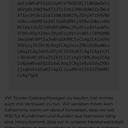
dmFsdWVdPSU1QiUyMlVTRUQlMjIlNUQmZmls
dGVyWzJdW29wXT1JTiZzb3J0WzBdW2ZpZWxk
XT1pc093biZzb3J0WzBdW29yZGVyXT1ERVND
JnNvcnRbMV1bZmllbGRdPWlzVG9wJnNvcnRb
MV1bb3JkZXJdPURFU0Mmc29ydFsyXVtmaWVs
ZF09cHJpY2Umc29ydFsyXVtvcmRlcl09QVND
JmxpbWl0PTIwJnNraXA9MCIsCiAgICAiaGVh
ZGVycyI6IHt9LAogICAgImJvZHkiOiBudWxs
LAogICAgImV4cGVjdCI6IHsKICAgICAgInJl
c3BvbnNlVHlwZSI6ICIiCiAgICB9LAogICAg
InRpbWVvdXQiOiAwLAogICAgInByb2dyZXNz
IjogbnVsbCwKICAgICJyaXNreSI6IGZhbHNl
CiAgfQp9
VW Touran Gebrauchtwagen zu kaufen, hat immer
auch mit Vertrauen zu tun. Wir verraten Ihnen kein
Geheimnis, wenn wir darauf hinweisen, dass wir seit
1930 für Kundinnen und Kunden aus Hannover tätig
sind. Hinzu kommt, dass wir in unserer Meisterwerkstatt
jedes Fahrzeug genauestens in Augenschein nehmen