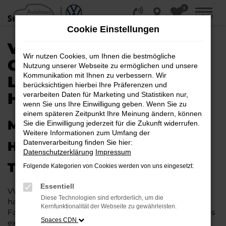
0
Zum
MENÜ
Hauptinhalt
Cookie Einstellungen
springen
VW TOURAN
Wir nutzen Cookies, um Ihnen die bestmögliche
GEBRAUCHTWAGEN |
Nutzung unserer Webseite zu ermöglichen und unsere
Kommunikation mit Ihnen zu verbessern. Wir
LIEFERSERVICE NACH
berücksichtigen hierbei Ihre Präferenzen und
HANNOVER
verarbeiten Daten für Marketing und Statistiken nur,
wenn Sie uns Ihre Einwilligung geben. Wenn Sie zu
einem späteren Zeitpunkt Ihre Meinung ändern, können
MIT RABATT DURCH
Sie die Einwilligung jederzeit für die Zukunft widerrufen.
Weitere Informationen zum Umfang der
Datenverarbeitung finden Sie hier:
HANNOVER MIT DEM VW
Datenschutzerklärung
Impressum
TOURAN GEBRAUCHTWAGEN
Folgende Kategorien von Cookies werden von uns eingesetzt:
Essentiell
VW Touran Gebrauchtwagen liegen im Trend und das
Diese Technologien sind erforderlich, um die
hat einen vergleichsweise einfachen Grund. Ob für
Kernfunktionalität der Webseite zu gewährleisten.
Fahrten in und um Hannover oder längere Strecken: es
Spaces CDN
existieren schlichtweg kaum Fahrzeuge, die diesem