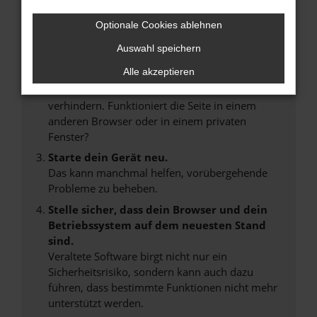
Internetverbindung.
Laden andere Webseiten, zum Beispiel deine
Optionale Cookies ablehnen
Suchmaschine?
Auswahl speichern
Prüfe deine Browsererweiterungen.
Alle akzeptieren
Manche Erweiterungen, wie Werbeblocker,
können das Laden bestimmter Seiten
verhindern. Funktioniert die Seite in einem
anderen Browser oder in einem privaten
Fenster?
Starte dein Gerät neu.
Das kann manchmal helfen, vorübergehende
Probleme zu beheben.
Stelle sicher, dass dein Browser und dein
Betriebssystem auf dem neuesten Stand
sind.
Veraltete Software birgt nicht nur ein
Sicherheitsrisiko, sondern kann auch dazu
führen, dass bestimmte Funktionen nicht mehr
unterstützt werden.