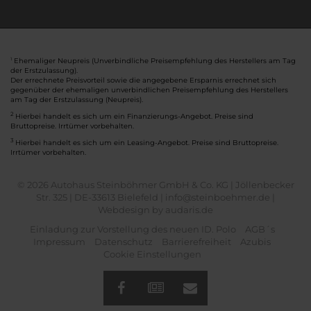
Ehemaliger Neupreis (Unverbindliche Preisempfehlung des Herstellers am Tag
1
der Erstzulassung).
Der errechnete Preisvorteil sowie die angegebene Ersparnis errechnet sich
gegenüber der ehemaligen unverbindlichen Preisempfehlung des Herstellers
am Tag der Erstzulassung (Neupreis).
2
Hierbei handelt es sich um ein Finanzierungs-Angebot. Preise sind
Bruttopreise. Irrtümer vorbehalten.
3
Hierbei handelt es sich um ein Leasing-Angebot. Preise sind Bruttopreise.
Irrtümer vorbehalten.
© 2026 Autohaus Steinböhmer GmbH & Co. KG | Jöllenbecker
Str. 325 | DE-33613 Bielefeld | info@steinboehmer.de |
Webdesign by audaris.de
Einladung zur Vorstellung des neuen ID. Polo
AGB´s
Impressum
Datenschutz
Barrierefreiheit
Azubis
Cookie Einstellungen