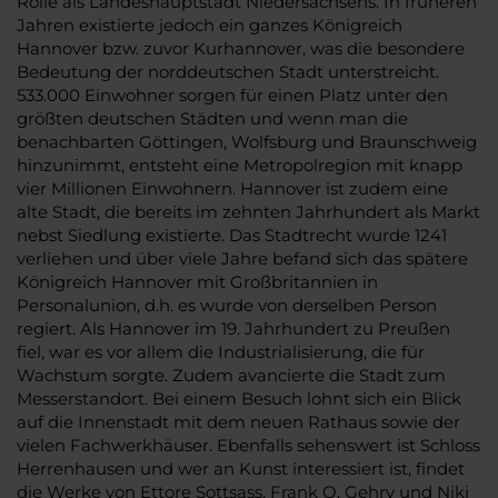
Rolle als Landeshauptstadt Niedersachsens. In früheren
Jahren existierte jedoch ein ganzes Königreich
Hannover bzw. zuvor Kurhannover, was die besondere
Bedeutung der norddeutschen Stadt unterstreicht.
533.000 Einwohner sorgen für einen Platz unter den
größten deutschen Städten und wenn man die
benachbarten Göttingen, Wolfsburg und Braunschweig
hinzunimmt, entsteht eine Metropolregion mit knapp
vier Millionen Einwohnern. Hannover ist zudem eine
alte Stadt, die bereits im zehnten Jahrhundert als Markt
nebst Siedlung existierte. Das Stadtrecht wurde 1241
verliehen und über viele Jahre befand sich das spätere
Königreich Hannover mit Großbritannien in
Personalunion, d.h. es wurde von derselben Person
regiert. Als Hannover im 19. Jahrhundert zu Preußen
fiel, war es vor allem die Industrialisierung, die für
Wachstum sorgte. Zudem avancierte die Stadt zum
Messerstandort. Bei einem Besuch lohnt sich ein Blick
auf die Innenstadt mit dem neuen Rathaus sowie der
vielen Fachwerkhäuser. Ebenfalls sehenswert ist Schloss
Herrenhausen und wer an Kunst interessiert ist, findet
die Werke von Ettore Sottsass, Frank O. Gehry und Niki