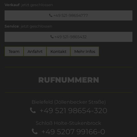
Verkauf
: jetzt geschlossen
+49 521-98654777
Service
: jetzt geschlossen
+49 521-9865432
Team
Anfahrt
Kontakt
Mehr Infos
RUFNUMMERN
Bielefeld (Jöllenbecker Straße)
+49 521 98654-320
Schloß Holte-Stukenbrock
+49 5207 99166-0