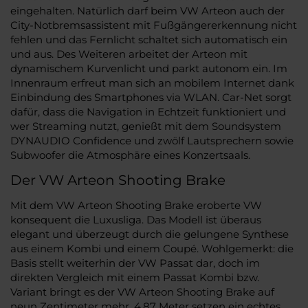
eingehalten. Natürlich darf beim VW Arteon auch der
City-Notbremsassistent mit Fußgängererkennung nicht
fehlen und das Fernlicht schaltet sich automatisch ein
und aus. Des Weiteren arbeitet der Arteon mit
dynamischem Kurvenlicht und parkt autonom ein. Im
Innenraum erfreut man sich an mobilem Internet dank
Einbindung des Smartphones via WLAN. Car-Net sorgt
dafür, dass die Navigation in Echtzeit funktioniert und
wer Streaming nutzt, genießt mit dem Soundsystem
DYNAUDIO Confidence und zwölf Lautsprechern sowie
Subwoofer die Atmosphäre eines Konzertsaals.
Der VW Arteon Shooting Brake
Mit dem VW Arteon Shooting Brake eroberte VW
konsequent die Luxusliga. Das Modell ist überaus
elegant und überzeugt durch die gelungene Synthese
aus einem Kombi und einem Coupé. Wohlgemerkt: die
Basis stellt weiterhin der VW Passat dar, doch im
direkten Vergleich mit einem Passat Kombi bzw.
Variant bringt es der VW Arteon Shooting Brake auf
neun Zentimeter mehr. 4,87 Meter setzen ein echtes