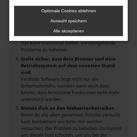
Manche Erweiterungen, wie Werbeblocker,
können das Laden bestimmter Seiten
Optionale Cookies ablehnen
verhindern. Funktioniert die Seite in einem
anderen Browser oder in einem privaten
Auswahl speichern
Fenster?
Alle akzeptieren
Starte dein Gerät neu.
Das kann manchmal helfen, vorübergehende
Probleme zu beheben.
Stelle sicher, dass dein Browser und dein
Betriebssystem auf dem neuesten Stand
sind.
Veraltete Software birgt nicht nur ein
Sicherheitsrisiko, sondern kann auch dazu
führen, dass bestimmte Funktionen nicht mehr
unterstützt werden.
Wende dich an den Webseitenbetreiber.
Wenn du alle oben genannten Schritte versucht
hast, kontaktiere uns bitte. Wir werden
versuchen, das Problem zu beheben. Du kannst
uns diesen Text schicken, um uns bei der