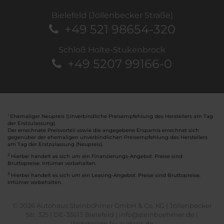
Bielefeld (Jöllenbecker Straße)
+49 521 98654-320
Schloß Holte-Stukenbrock
+49 5207 99166-0
Ehemaliger Neupreis (Unverbindliche Preisempfehlung des Herstellers am Tag
1
der Erstzulassung).
Der errechnete Preisvorteil sowie die angegebene Ersparnis errechnet sich
gegenüber der ehemaligen unverbindlichen Preisempfehlung des Herstellers
am Tag der Erstzulassung (Neupreis).
2
Hierbei handelt es sich um ein Finanzierungs-Angebot. Preise sind
Bruttopreise. Irrtümer vorbehalten.
3
Hierbei handelt es sich um ein Leasing-Angebot. Preise sind Bruttopreise.
Irrtümer vorbehalten.
© 2026 Autohaus Steinböhmer GmbH & Co. KG | Jöllenbecker
Str. 325 | DE-33613 Bielefeld | info@steinboehmer.de |
Webdesign by audaris.de