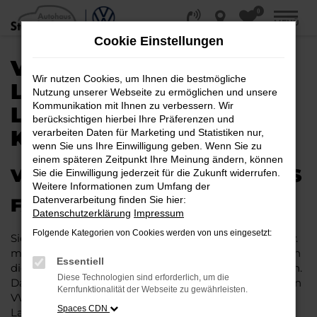
0
Zum
MENÜ
Hauptinhalt
Cookie Einstellungen
springen
VW ARTEON KAUFEN,
Wir nutzen Cookies, um Ihnen die bestmögliche
LEASEN, FINANZIEREN |
Nutzung unserer Webseite zu ermöglichen und unsere
Kommunikation mit Ihnen zu verbessern. Wir
LIEFERSERVICE NACH
berücksichtigen hierbei Ihre Präferenzen und
KASSEL
verarbeiten Daten für Marketing und Statistiken nur,
wenn Sie uns Ihre Einwilligung geben. Wenn Sie zu
einem späteren Zeitpunkt Ihre Meinung ändern, können
VW ARTEON – IHR PERFEKTES
Sie die Einwilligung jederzeit für die Zukunft widerrufen.
Weitere Informationen zum Umfang der
Datenverarbeitung finden Sie hier:
FAHRZEUG FÜR KASSEL
Datenschutzerklärung
Impressum
Folgende Kategorien von Cookies werden von uns eingesetzt:
Sie möchten in Kassel und Umgebung mobil sein bzw.
mobil bleiben. Unser Vorschlag ist ein VW Arteon, denn
Essentiell
dieses Fahrzeug vereint eine ganze Reihe an Vorzügen.
Diese Technologien sind erforderlich, um die
Da ist zunächst einmal die Tradition des Herstellers. Ein
Kernfunktionalität der Webseite zu gewährleisten.
VW Arteon für Kassel ist perfekt verarbeitet und auf
Spaces CDN
Langlebigkeit ausgelegt. Auf diese Weise können Sie