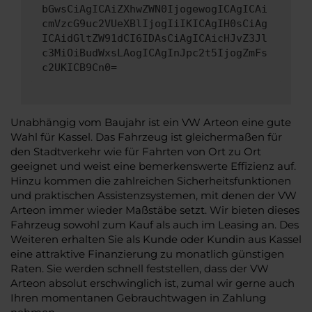
bGwsCiAgICAiZXhwZWN0IjogewogICAgICAi
cmVzcG9uc2VUeXBlIjogIiIKICAgIH0sCiAg
ICAidGltZW91dCI6IDAsCiAgICAicHJvZ3Jl
c3MiOiBudWxsLAogICAgInJpc2t5IjogZmFs
c2UKICB9Cn0=
Unabhängig vom Baujahr ist ein VW Arteon eine gute
Wahl für Kassel. Das Fahrzeug ist gleichermaßen für
den Stadtverkehr wie für Fahrten von Ort zu Ort
geeignet und weist eine bemerkenswerte Effizienz auf.
Hinzu kommen die zahlreichen Sicherheitsfunktionen
und praktischen Assistenzsystemen, mit denen der VW
Arteon immer wieder Maßstäbe setzt. Wir bieten dieses
Fahrzeug sowohl zum Kauf als auch im Leasing an. Des
Weiteren erhalten Sie als Kunde oder Kundin aus Kassel
eine attraktive Finanzierung zu monatlich günstigen
Raten. Sie werden schnell feststellen, dass der VW
Arteon absolut erschwinglich ist, zumal wir gerne auch
Ihren momentanen Gebrauchtwagen in Zahlung