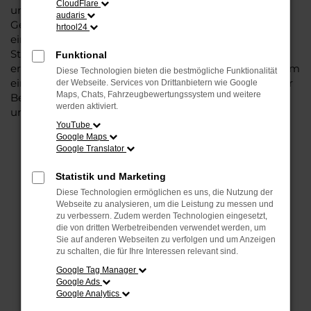
CloudFlare
unbedenklich sowohl einen Neuwagen als auch einen
audaris
Gebrauchten, sowohl eine Tageszulassung als auch
hrtool24
einen Jahreswagen erwerben. Wenn Sie sich für
Steinböhmer entscheiden, erhalten Sie einen
Funktional
erheblichen Nachlass bzw. Rabatt und genießen zudem
Diese Technologien bieten die bestmögliche Funktionalität
einen außergewöhnlichen Service. Das beginnt bei der
der Webseite. Services von Drittanbietern wie Google
Maps, Chats, Fahrzeugbewertungssystem und weitere
Beratung und setzt sich mit vielen Dienstleistungen
werden aktiviert.
unserer Meisterwerkstatt fort.
YouTube
Google Maps
Google Translator
FEHLER: NETWORK ERROR
Statistik und Marketing
Beim Laden ist ein Fehler aufgetreten.
Diese Technologien ermöglichen es uns, die Nutzung der
Hier sind ein paar Tipps, die dir helfen können:
Webseite zu analysieren, um die Leistung zu messen und
zu verbessern. Zudem werden Technologien eingesetzt,
Überprüfe deine Firewall und deine
die von dritten Werbetreibenden verwendet werden, um
Sie auf anderen Webseiten zu verfolgen und um Anzeigen
Internetverbindung.
zu schalten, die für Ihre Interessen relevant sind.
Laden andere Webseiten, zum Beispiel deine
Google Tag Manager
Suchmaschine?
Google Ads
Google Analytics
Prüfe deine Browsererweiterungen.