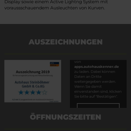
Display sowie einem Active Lightng System mit
voraussschauendem Ausleuchten von Kurven.
AUSZEICHNUNGEN
Es wird versucht, Inhalte
von
apps.autohauskenner.de
zu laden. Dabei können
Daten an Dritte
weitergegeben werden.
Wenn Sie damit
einverstanden sind, klicken
Sie bitte auf "Bestätigen".
Bestätigen
ÖFFNUNGSZEITEN