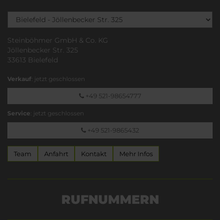
Steinböhmer GmbH & Co. KG
Jöllenbecker Str. 325
33613 Bielefeld
Verkauf
: jetzt geschlossen
+49 521-98654777
Service
: jetzt geschlossen
+49 521-9865432
Team
Anfahrt
Kontakt
Mehr Infos
RUFNUMMERN