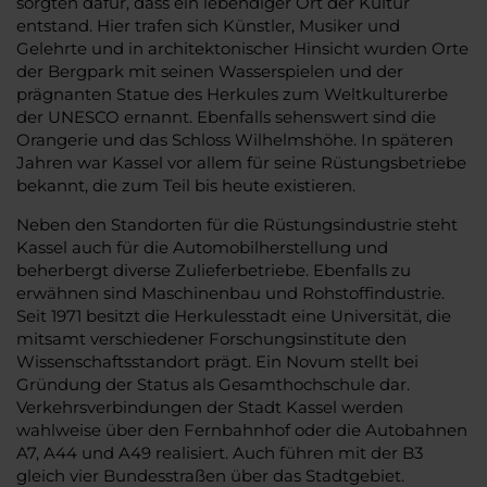
sorgten dafür, dass ein lebendiger Ort der Kultur
entstand. Hier trafen sich Künstler, Musiker und
Gelehrte und in architektonischer Hinsicht wurden Orte
der Bergpark mit seinen Wasserspielen und der
prägnanten Statue des Herkules zum Weltkulturerbe
der UNESCO ernannt. Ebenfalls sehenswert sind die
Orangerie und das Schloss Wilhelmshöhe. In späteren
Jahren war Kassel vor allem für seine Rüstungsbetriebe
bekannt, die zum Teil bis heute existieren.
Neben den Standorten für die Rüstungsindustrie steht
Kassel auch für die Automobilherstellung und
beherbergt diverse Zulieferbetriebe. Ebenfalls zu
erwähnen sind Maschinenbau und Rohstoffindustrie.
Seit 1971 besitzt die Herkulesstadt eine Universität, die
mitsamt verschiedener Forschungsinstitute den
Wissenschaftsstandort prägt. Ein Novum stellt bei
Gründung der Status als Gesamthochschule dar.
Verkehrsverbindungen der Stadt Kassel werden
wahlweise über den Fernbahnhof oder die Autobahnen
A7, A44 und A49 realisiert. Auch führen mit der B3
gleich vier Bundesstraßen über das Stadtgebiet.