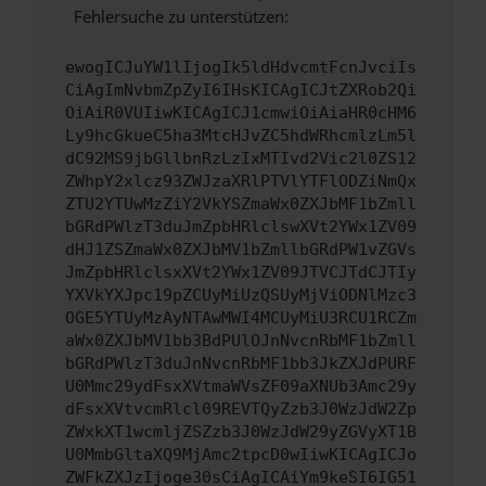
Fehlersuche zu unterstützen:
ewogICJuYW1lIjogIk5ldHdvcmtFcnJvciIs
CiAgImNvbmZpZyI6IHsKICAgICJtZXRob2Qi
OiAiR0VUIiwKICAgICJ1cmwiOiAiaHR0cHM6
Ly9hcGkueC5ha3MtcHJvZC5hdWRhcmlzLm5l
dC92MS9jbGllbnRzLzIxMTIvd2Vic2l0ZS12
ZWhpY2xlcz93ZWJzaXRlPTVlYTFlODZiNmQx
ZTU2YTUwMzZiY2VkYSZmaWx0ZXJbMF1bZmll
bGRdPWlzT3duJmZpbHRlclswXVt2YWx1ZV09
dHJ1ZSZmaWx0ZXJbMV1bZmllbGRdPW1vZGVs
JmZpbHRlclsxXVt2YWx1ZV09JTVCJTdCJTIy
YXVkYXJpc19pZCUyMiUzQSUyMjViODNlMzc3
OGE5YTUyMzAyNTAwMWI4MCUyMiU3RCU1RCZm
aWx0ZXJbMV1bb3BdPUlOJnNvcnRbMF1bZmll
bGRdPWlzT3duJnNvcnRbMF1bb3JkZXJdPURF
U0Mmc29ydFsxXVtmaWVsZF09aXNUb3Amc29y
dFsxXVtvcmRlcl09REVTQyZzb3J0WzJdW2Zp
ZWxkXT1wcmljZSZzb3J0WzJdW29yZGVyXT1B
U0MmbGltaXQ9MjAmc2tpcD0wIiwKICAgICJo
ZWFkZXJzIjoge30sCiAgICAiYm9keSI6IG51