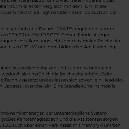
9 Liter, wenn bis zu fünf Erwachsene mitfahren. Das
ar ist. Im direkten Vergleich mit dem ID.4 ist der
. Der Unterschied liegt natürlich darin, ob auch an der
mit Heckantrieb und 174 oder 204 PS angeboten. Kommt
bis zu 299 PS im VW ID.5 GTX. Dessen Fahrleistungen
sragend, vor allem angesichts der maximalen Reichweite
on bis zu 135 kW und dem bidirektionalen Laden liegt.
enkrad lassen sich beheizen und zudem existiert eine
odurch sich natürlich die Reichweite erhöht. Beim
le Technik gesetzt und es lassen sich sowohl ein Head-Up-
n Updates „over-the-air“. Eine Standleitung ins mobile
 Fahrdynamikmanager, der unterschiedliche System
n großes Panoramaglasdach und die Assistenten sorgen
VW ID.5 auch über einen Park Assist mit Memory-Funktion