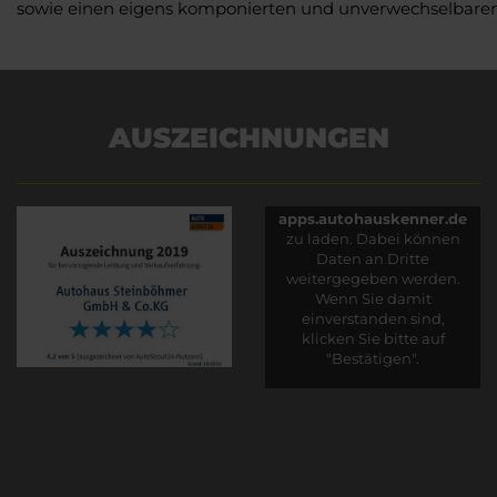
sowie einen eigens komponierten und unverwechselbare
AUSZEICHNUNGEN
Es wird versucht, Inhalte
von
apps.autohauskenner.de
zu laden. Dabei können
Daten an Dritte
weitergegeben werden.
Wenn Sie damit
einverstanden sind,
klicken Sie bitte auf
"Bestätigen".
Bestätigen