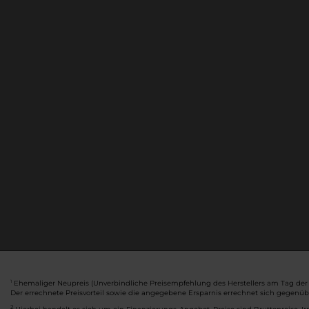
Ehemaliger Neupreis (Unverbindliche Preisempfehlung des Herstellers am Tag der 
1
Der errechnete Preisvorteil sowie die angegebene Ersparnis errechnet sich gegenü
2