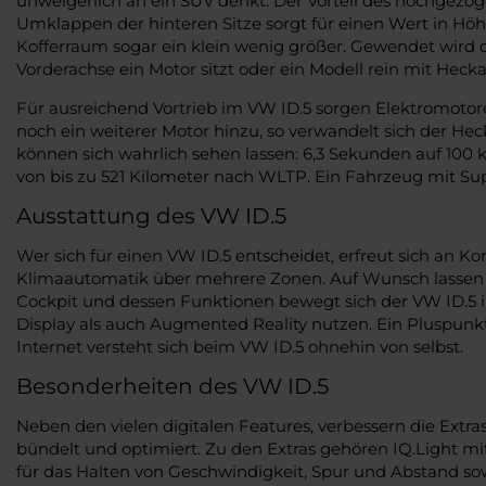
unweigerlich an ein SUV denkt. Der Vorteil des hochgezo
Umklappen der hinteren Sitze sorgt für einen Wert in Höhe 
Kofferraum sogar ein klein wenig größer. Gewendet wird das
Vorderachse ein Motor sitzt oder ein Modell rein mit Hecka
Für ausreichend Vortrieb im VW ID.5 sorgen Elektromoto
noch ein weiterer Motor hinzu, so verwandelt sich der Hec
können sich wahrlich sehen lassen: 6,3 Sekunden auf 100
von bis zu 521 Kilometer nach WLTP. Ein Fahrzeug mit Sup
Ausstattung des VW ID.5
Wer sich für einen VW ID.5 entscheidet, erfreut sich an Ko
Klimaautomatik über mehrere Zonen. Auf Wunsch lassen s
Cockpit und dessen Funktionen bewegt sich der VW ID.5 im
Display als auch Augmented Reality nutzen. Ein Pluspunkt 
Internet versteht sich beim VW ID.5 ohnehin von selbst.
Besonderheiten des VW ID.5
Neben den vielen digitalen Features, verbessern die Ext
bündelt und optimiert. Zu den Extras gehören IQ.Light m
für das Halten von Geschwindigkeit, Spur und Abstand so