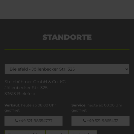
STANDORTE
Steinböhmer GmbH & Co. KG
Jöllenbecker Str. 325
33613 Bielefeld
Verkauf
: heute ab 08:00 Uhr
Service
: heute ab 08:00 Uhr
geöffnet
geöffnet
+49 521-98654777
+49 521-9865432