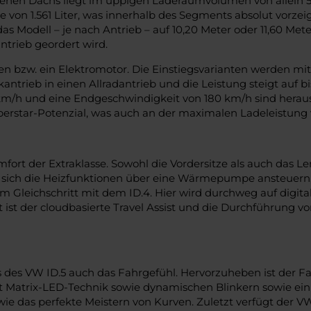
genen Dachs liegt im üppigen Laderaumvolumen von allein 54
von 1.561 Liter, was innerhalb des Segments absolut vorzeigb
 Modell – je nach Antrieb – auf 10,20 Meter oder 11,60 Meter
ntrieb geordert wird.
ren bzw. ein Elektromotor. Die Einstiegsvarianten werden 
kantrieb in einen Allradantrieb und die Leistung steigt auf 
 km/h und eine Endgeschwindigkeit von 180 km/h sind herau
erstar-Potenzial, was auch an der maximalen Ladeleistung v
mfort der Extraklasse. Sowohl die Vordersitze als auch das L
ich die Heizfunktionen über eine Wärmepumpe ansteuern, w
 Gleichschritt mit dem ID.4. Hier wird durchweg auf digita
ist der cloudbasierte Travel Assist und die Durchführung vo
ras des VW ID.5 auch das Fahrgefühl. Hervorzuheben ist der
it Matrix-LED-Technik sowie dynamischen Blinkern sowie ei
wie das perfekte Meistern von Kurven. Zuletzt verfügt der 