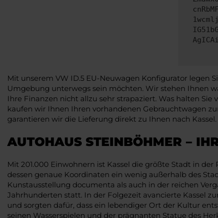
cnRbM
1wcml
IG51b
AgICA
Mit unserem VW ID.5 EU-Neuwagen Konfigurator legen Sie S
Umgebung unterwegs sein möchten. Wir stehen Ihnen wan
Ihre Finanzen nicht allzu sehr strapaziert. Was halten Si
kaufen wir Ihnen Ihren vorhandenen Gebrauchtwagen zum
garantieren wir die Lieferung direkt zu Ihnen nach Kassel.
AUTOHAUS STEINBÖHMER – IH
Mit 201.000 Einwohnern ist Kassel die größte Stadt in de
dessen genaue Koordinaten ein wenig außerhalb des Stadtg
Kunstausstellung documenta als auch in der reichen Verg
Jahrhunderten statt. In der Folgezeit avancierte Kassel z
und sorgten dafür, dass ein lebendiger Ort der Kultur ent
seinen Wasserspielen und der prägnanten Statue des Her