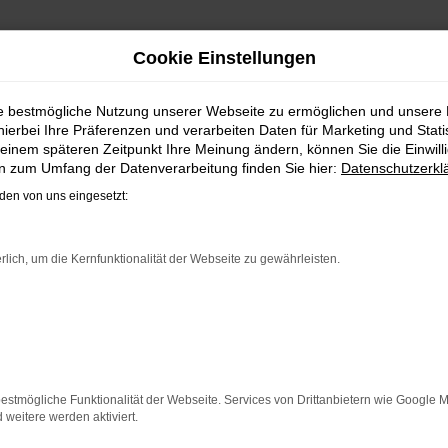
Cookie Einstellungen
REIMPORT | LIEFERSERVICE
ie bestmögliche Nutzung unserer Webseite zu ermöglichen und unsere
hierbei Ihre Präferenzen und verarbeiten Daten für Marketing und Stati
W ID.5 EU-NEUWAGEN FÜR KASS
einem späteren Zeitpunkt Ihre Meinung ändern, können Sie die Einwillig
en zum Umfang der Datenverarbeitung finden Sie hier:
Datenschutzerkl
d bei Fahrten durch Kassel auf dem neuesten Stand der Aut
en von uns eingesetzt:
allem in der aktuellen Generation in den Vergleichstests un
ufen, profitieren Sie gleich mehrfach. So bieten wir einen
s sichern Sie sich bei jedem Kauf einen Rabatt bzw. Nachlass
rlich, um die Kernfunktionalität der Webseite zu gewährleisten.
g zu haben und entsprechend zu 100 Prozent Ihren individue
ER: NETWORK ERROR
n ist ein Fehler aufgetreten.
estmögliche Funktionalität der Webseite. Services von Drittanbietern wie Google 
 ein paar Tipps, die dir helfen können:
eitere werden aktiviert.