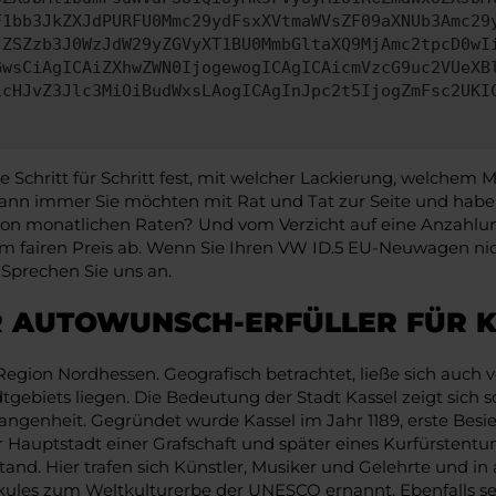
F1bb3JkZXJdPURFU0Mmc29ydFsxXVtmaWVsZF09aXNUb3Amc29
jZSZzb3J0WzJdW29yZGVyXT1BU0MmbGltaXQ9MjAmc2tpcD0wI
GwsCiAgICAiZXhwZWN0IjogewogICAgICAicmVzcG9uc2VUeXB
icHJvZ3Jlc3MiOiBudWxsLAogICAgInJpc2t5IjogZmFsc2UKI
chritt für Schritt fest, mit welcher Lackierung, welchem M
n immer Sie möchten mit Rat und Tat zur Seite und haben 
e von monatlichen Raten? Und vom Verzicht auf eine Anzahlung
 fairen Preis ab. Wenn Sie Ihren VW ID.5 EU-Neuwagen nic
 Sprechen Sie uns an.
R AUTOWUNSCH-ERFÜLLER FÜR K
r Region Nordhessen. Geografisch betrachtet, ließe sich auc
ebiets liegen. Die Bedeutung der Stadt Kassel zeigt sich s
angenheit. Gegründet wurde Kassel im Jahr 1189, erste Besi
ur Hauptstadt einer Grafschaft und später eines Kurfürstent
stand. Hier trafen sich Künstler, Musiker und Gelehrte und i
kules zum Weltkulturerbe der UNESCO ernannt. Ebenfalls se