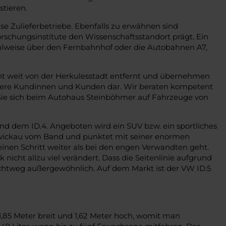
stieren.
se Zulieferbetriebe. Ebenfalls zu erwähnen sind
orschungsinstitute den Wissenschaftsstandort prägt. Ein
hlweise über den Fernbahnhof oder die Autobahnen A7,
cht weit von der Herkulesstadt entfernt und übernehmen
unsere Kundinnen und Kunden dar. Wir beraten kompetent
 Sie sich beim Autohaus Steinböhmer auf Fahrzeuge von
und dem ID.4. Angeboten wird ein SUV bzw. ein sportliches
n Zwickau vom Band und punktet mit seiner enormen
einen Schritt weiter als bei den engen Verwandten geht.
icht allzu viel verändert. Dass die Seitenlinie aufgrund
lichtweg außergewöhnlich. Auf dem Markt ist der VW ID.5
 1,85 Meter breit und 1,62 Meter hoch, womit man