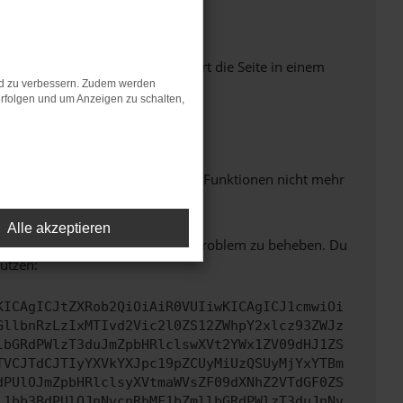
Seiten verhindern. Funktioniert die Seite in einem
nd zu verbessern. Zudem werden
rfolgen und um Anzeigen zu schalten,
m neuesten Stand sind.
 auch dazu führen, dass bestimmte Funktionen nicht mehr
Alle akzeptieren
bitte. Wir werden versuchen, das Problem zu beheben. Du
ützen:
KICAgICJtZXRob2QiOiAiR0VUIiwKICAgICJ1cmwiOi
GllbnRzLzIxMTIvd2Vic2l0ZS12ZWhpY2xlcz93ZWJz
lbGRdPWlzT3duJmZpbHRlclswXVt2YWx1ZV09dHJ1ZS
TVCJTdCJTIyYXVkYXJpc19pZCUyMiUzQSUyMjYxYTBm
dPUlOJmZpbHRlclsyXVtmaWVsZF09dXNhZ2VTdGF0ZS
l1bb3BdPUlOJnNvcnRbMF1bZmllbGRdPWlzT3duJnNv