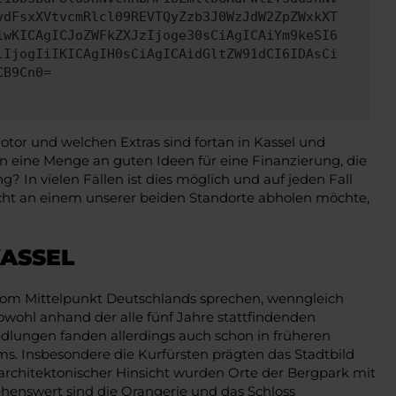
ydFsxXVtvcmRlcl09REVTQyZzb3J0WzJdW2ZpZWxkXT
iwKICAgICJoZWFkZXJzIjoge30sCiAgICAiYm9keSI6
lIjogIiIKICAgIH0sCiAgICAidGltZW91dCI6IDAsCi
CB9Cn0=
otor und welchen Extras sind fortan in Kassel und
eine Menge an guten Ideen für eine Finanzierung, die
? In vielen Fällen ist dies möglich und auf jeden Fall
ht an einem unserer beiden Standorte abholen möchte,
ASSEL
h vom Mittelpunkt Deutschlands sprechen, wenngleich
owohl anhand der alle fünf Jahre stattfindenden
edlungen fanden allerdings auch schon in früheren
ums. Insbesondere die Kurfürsten prägten das Stadtbild
n architektonischer Hinsicht wurden Orte der Bergpark mit
henswert sind die Orangerie und das Schloss