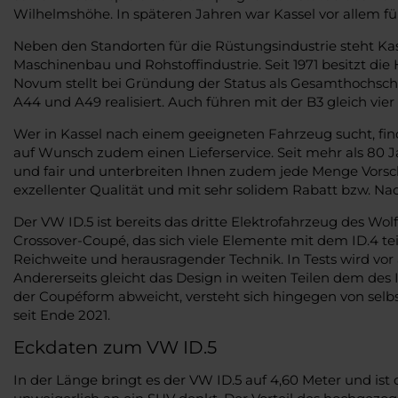
Wilhelmshöhe. In späteren Jahren war Kassel vor allem für
Neben den Standorten für die Rüstungsindustrie steht Kas
Maschinenbau und Rohstoffindustrie. Seit 1971 besitzt die
Novum stellt bei Gründung der Status als Gesamthochsch
A44 und A49 realisiert. Auch führen mit der B3 gleich vie
Wer in Kassel nach einem geeigneten Fahrzeug sucht, fin
auf Wunsch zudem einen Lieferservice. Seit mehr als 80
und fair und unterbreiten Ihnen zudem jede Menge Vorsch
exzellenter Qualität und mit sehr solidem Rabatt bzw. Nac
Der VW ID.5 ist bereits das dritte Elektrofahrzeug des Wo
Crossover-Coupé, das sich viele Elemente mit dem ID.4 t
Reichweite und herausragender Technik. In Tests wird vor
Andererseits gleicht das Design in weiten Teilen dem des 
der Coupéform abweicht, versteht sich hingegen von selbs
seit Ende 2021.
Eckdaten zum VW ID.5
In der Länge bringt es der VW ID.5 auf 4,60 Meter und ist