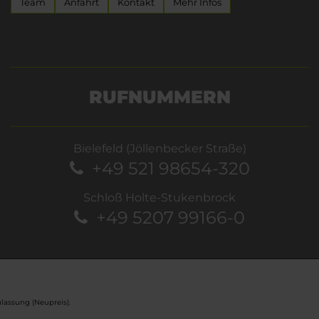
Team
Anfahrt
Kontakt
Mehr Infos
RUFNUMMERN
Bielefeld (Jöllenbecker Straße)
+49 521 98654-320
Schloß Holte-Stukenbrock
+49 5207 99166-0
lassung (Neupreis).