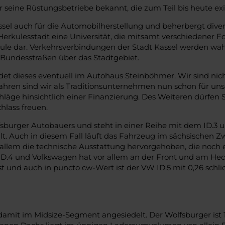
 seine Rüstungsbetriebe bekannt, die zum Teil bis heute exi
sel auch für die Automobilherstellung und beherbergt diver
 Herkulesstadt eine Universität, die mitsamt verschiedener F
ule dar. Verkehrsverbindungen der Stadt Kassel werden wa
r Bundesstraßen über das Stadtgebiet.
det dieses eventuell im Autohaus Steinböhmer. Wir sind ni
 Jahren sind wir als Traditionsunternehmen nun schon für 
läge hinsichtlich einer Finanzierung. Des Weiteren dürfen
hlass freuen.
lfsburger Autobauers und steht in einer Reihe mit dem ID.3 
eilt. Auch in diesem Fall läuft das Fahrzeug im sächsische
 allem die technische Ausstattung hervorgehoben, die noch 
ID.4 und Volkswagen hat vor allem an der Front und am Heck n
t und auch in puncto cw-Wert ist der VW ID.5 mit 0,26 sch
 damit im Midsize-Segment angesiedelt. Der Wolfsburger ist