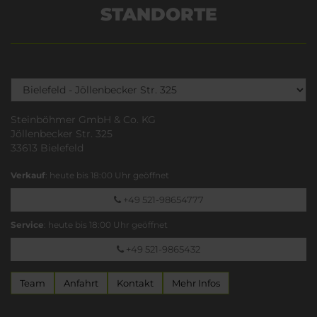
STANDORTE
Steinböhmer GmbH & Co. KG
Jöllenbecker Str. 325
33613 Bielefeld
Verkauf
: heute bis 18:00 Uhr geöffnet
+49 521-98654777
Service
: heute bis 18:00 Uhr geöffnet
+49 521-9865432
Team
Anfahrt
Kontakt
Mehr Infos