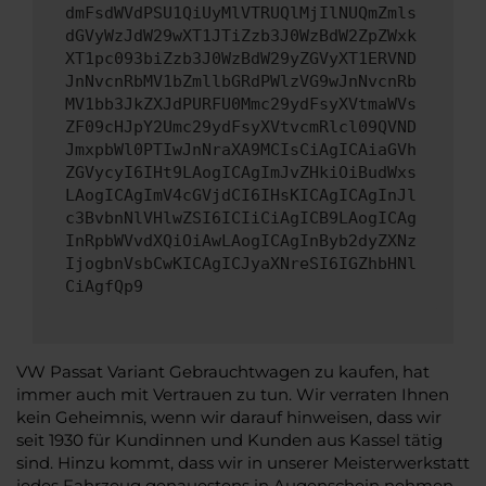
dmFsdWVdPSU1QiUyMlVTRUQlMjIlNUQmZmls
dGVyWzJdW29wXT1JTiZzb3J0WzBdW2ZpZWxk
XT1pc093biZzb3J0WzBdW29yZGVyXT1ERVND
JnNvcnRbMV1bZmllbGRdPWlzVG9wJnNvcnRb
MV1bb3JkZXJdPURFU0Mmc29ydFsyXVtmaWVs
ZF09cHJpY2Umc29ydFsyXVtvcmRlcl09QVND
JmxpbWl0PTIwJnNraXA9MCIsCiAgICAiaGVh
ZGVycyI6IHt9LAogICAgImJvZHkiOiBudWxs
LAogICAgImV4cGVjdCI6IHsKICAgICAgInJl
c3BvbnNlVHlwZSI6ICIiCiAgICB9LAogICAg
InRpbWVvdXQiOiAwLAogICAgInByb2dyZXNz
IjogbnVsbCwKICAgICJyaXNreSI6IGZhbHNl
CiAgfQp9
VW Passat Variant Gebrauchtwagen zu kaufen, hat
immer auch mit Vertrauen zu tun. Wir verraten Ihnen
kein Geheimnis, wenn wir darauf hinweisen, dass wir
seit 1930 für Kundinnen und Kunden aus Kassel tätig
sind. Hinzu kommt, dass wir in unserer Meisterwerkstatt
jedes Fahrzeug genauestens in Augenschein nehmen