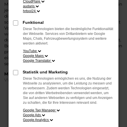
CloudFlare
Modell das Wasser reichen können. Die Qualität steht in
audaris
jeder Modellgeneration außer Frage. Hinzu kommen
hrtool24
die vielfältigen Möglichkeiten einer Individualisierung
sowie die zahlreichen Assistenzsysteme. Ein VW Passat
Funktional
Variant Gebrauchtwagen für Kassel ist ein Fahrzeug,
Diese Technologien bieten die bestmögliche Funktionalität
wie es kompletter nicht sein könnte und überzeugt
der Webseite. Services von Drittanbietern wie Google
Maps, Chats, Fahrzeugbewertungssystem und weitere
durch Langlebigkeit und einen sehr soliden Werterhalt.
werden aktiviert.
Bei Steinböhmer kommt hinzu, dass Sie sich über einen
preislichen Nachlass freuen dürfen und beim Kauf auf
YouTube
Google Maps
ein Unternehmen mit mehr als 80 Jahren Erfahrung
Google Translator
setzen.
Statistik und Marketing
Marken
Diese Technologien ermöglichen es uns, die Nutzung der
VW
Webseite zu analysieren, um die Leistung zu messen und
zu verbessern. Zudem werden Technologien eingesetzt,
die von dritten Werbetreibenden verwendet werden, um
FEHLER: NETWORK ERROR
Sie auf anderen Webseiten zu verfolgen und um Anzeigen
zu schalten, die für Ihre Interessen relevant sind.
Beim Laden ist ein Fehler aufgetreten.
Google Tag Manager
Hier sind ein paar Tipps, die dir helfen können:
Google Ads
Google Analytics
Überprüfe deine Firewall und deine