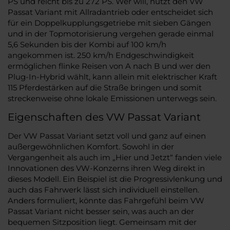
PS und reicht bis zu 272 PS. Wer will, nutzt den VW
Passat Variant mit Allradantrieb oder entscheidet sich
für ein Doppelkupplungsgetriebe mit sieben Gängen
und in der Topmotorisierung vergehen gerade einmal
5,6 Sekunden bis der Kombi auf 100 km/h
angekommen ist. 250 km/h Endgeschwindigkeit
ermöglichen flinke Reisen von A nach B und wer den
Plug-In-Hybrid wählt, kann allein mit elektrischer Kraft
115 Pferdestärken auf die Straße bringen und somit
streckenweise ohne lokale Emissionen unterwegs sein.
Eigenschaften des VW Passat Variant
Der VW Passat Variant setzt voll und ganz auf einen
außergewöhnlichen Komfort. Sowohl in der
Vergangenheit als auch im „Hier und Jetzt“ fanden viele
Innovationen des VW-Konzerns ihren Weg direkt in
dieses Modell. Ein Beispiel ist die Progressivlenkung und
auch das Fahrwerk lässt sich individuell einstellen.
Anders formuliert, könnte das Fahrgefühl beim VW
Passat Variant nicht besser sein, was auch an der
bequemen Sitzposition liegt. Gemeinsam mit der