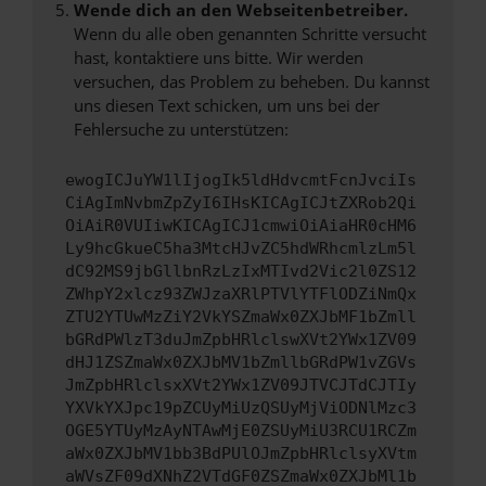
Wende dich an den Webseitenbetreiber.
Wenn du alle oben genannten Schritte versucht
hast, kontaktiere uns bitte. Wir werden
versuchen, das Problem zu beheben. Du kannst
uns diesen Text schicken, um uns bei der
Fehlersuche zu unterstützen:
ewogICJuYW1lIjogIk5ldHdvcmtFcnJvciIs
CiAgImNvbmZpZyI6IHsKICAgICJtZXRob2Qi
OiAiR0VUIiwKICAgICJ1cmwiOiAiaHR0cHM6
Ly9hcGkueC5ha3MtcHJvZC5hdWRhcmlzLm5l
dC92MS9jbGllbnRzLzIxMTIvd2Vic2l0ZS12
ZWhpY2xlcz93ZWJzaXRlPTVlYTFlODZiNmQx
ZTU2YTUwMzZiY2VkYSZmaWx0ZXJbMF1bZmll
bGRdPWlzT3duJmZpbHRlclswXVt2YWx1ZV09
dHJ1ZSZmaWx0ZXJbMV1bZmllbGRdPW1vZGVs
JmZpbHRlclsxXVt2YWx1ZV09JTVCJTdCJTIy
YXVkYXJpc19pZCUyMiUzQSUyMjViODNlMzc3
OGE5YTUyMzAyNTAwMjE0ZSUyMiU3RCU1RCZm
aWx0ZXJbMV1bb3BdPUlOJmZpbHRlclsyXVtm
aWVsZF09dXNhZ2VTdGF0ZSZmaWx0ZXJbMl1b