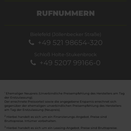
RUFNUMMERN
Bielefeld (Jöllenbecker Straße)
+49 521 98654-320
Schloß Holte-Stukenbrock
+49 5207 99166-0
Ehemaliger Neupreis (Unverbindliche Preisempfehlung des Herstellers am Tag
1
der Erstzulassung).
Der errechnete Preisvorteil sowie die angegebene Ersparnis errechnet sich
gegenüber der ehemaligen unverbindlichen Preisempfehlung des Herstellers
am Tag der Erstzulassung (Neupreis).
2
Hierbei handelt es sich um ein Finanzierungs-Angebot. Preise sind
Bruttopreise. Irrtümer vorbehalten.
3
Hierbei handelt es sich um ein Leasing-Angebot. Preise sind Bruttopreise.