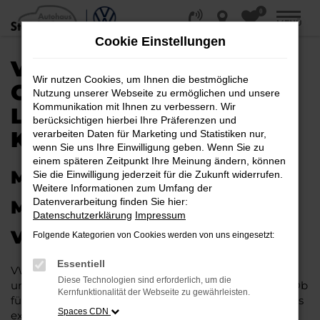
0
Zum
MENÜ
Hauptinhalt
Cookie Einstellungen
springen
VW PASSAT VARIANT
Wir nutzen Cookies, um Ihnen die bestmögliche
GEBRAUCHTWAGEN |
Nutzung unserer Webseite zu ermöglichen und unsere
Kommunikation mit Ihnen zu verbessern. Wir
LIEFERSERVICE NACH
berücksichtigen hierbei Ihre Präferenzen und
KASSEL
verarbeiten Daten für Marketing und Statistiken nur,
wenn Sie uns Ihre Einwilligung geben. Wenn Sie zu
einem späteren Zeitpunkt Ihre Meinung ändern, können
MIT RABATT DURCH KASSEL
Sie die Einwilligung jederzeit für die Zukunft widerrufen.
Weitere Informationen zum Umfang der
Datenverarbeitung finden Sie hier:
MIT DEM VW PASSAT
Datenschutzerklärung
Impressum
VARIANT GEBRAUCHTWAGEN
Folgende Kategorien von Cookies werden von uns eingesetzt:
Essentiell
VW Passat Variant Gebrauchtwagen liegen im Trend
Diese Technologien sind erforderlich, um die
und das hat einen vergleichsweise einfachen Grund. Ob
Kernfunktionalität der Webseite zu gewährleisten.
für Fahrten in und um Kassel oder längere Strecken: es
Spaces CDN
existieren schlichtweg kaum Fahrzeuge, die diesem