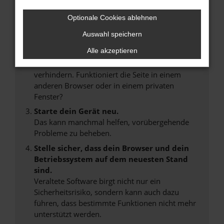
Internetverbindung.
Laden andere Webseiten, zum Beispiel deine
Optionale Cookies ablehnen
Suchmaschine?
Auswahl speichern
Prüfe deine Browsererweiterungen.
Alle akzeptieren
Manche Erweiterungen, wie Werbeblocker,
können das Laden bestimmter Seiten
verhindern. Funktioniert die Seite in einem
anderen Browser oder in einem privaten
Fenster?
Starte dein Gerät neu.
Das kann manchmal helfen, vorübergehende
Probleme zu beheben.
Stelle sicher, dass dein Browser und dein
Betriebssystem auf dem neuesten Stand
sind.
Veraltete Software birgt nicht nur ein
Sicherheitsrisiko, sondern kann auch dazu
führen, dass bestimmte Funktionen nicht mehr
unterstützt werden.