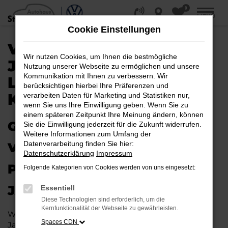
0
Zum
MENÜ
Hauptinhalt
Cookie Einstellungen
springen
VW PASSAT VARIANT
Wir nutzen Cookies, um Ihnen die bestmögliche
JAHRESWAGEN |
Nutzung unserer Webseite zu ermöglichen und unsere
Kommunikation mit Ihnen zu verbessern. Wir
LIEFERSERVICE NACH
berücksichtigen hierbei Ihre Präferenzen und
KASSEL
verarbeiten Daten für Marketing und Statistiken nur,
wenn Sie uns Ihre Einwilligung geben. Wenn Sie zu
einem späteren Zeitpunkt Ihre Meinung ändern, können
GAS GEBEN IN KASSEL –
Sie die Einwilligung jederzeit für die Zukunft widerrufen.
Weitere Informationen zum Umfang der
Datenverarbeitung finden Sie hier:
VIELLEICHT BALD IM VW
Datenschutzerklärung
Impressum
PASSAT VARIANT
Folgende Kategorien von Cookies werden von uns eingesetzt:
JAHRESWAGEN
Essentiell
Diese Technologien sind erforderlich, um die
Kernfunktionalität der Webseite zu gewährleisten.
Wer Argumente für einen VW Passat Variant
Spaces CDN
Jahreswagen sammelt, wird schnell fündig. Das