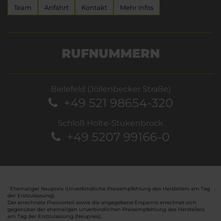
Team
Anfahrt
Kontakt
Mehr Infos
RUFNUMMERN
Bielefeld (Jöllenbecker Straße)
+49 521 98654-320
Schloß Holte-Stukenbrock
+49 5207 99166-0
Ehemaliger Neupreis (Unverbindliche Preisempfehlung des Herstellers am Tag
1
der Erstzulassung).
Der errechnete Preisvorteil sowie die angegebene Ersparnis errechnet sich
gegenüber der ehemaligen unverbindlichen Preisempfehlung des Herstellers
am Tag der Erstzulassung (Neupreis).