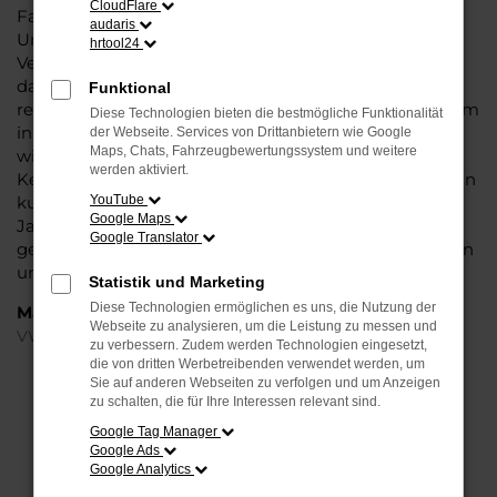
CloudFlare
Fahrzeug ist wie geschaffen für Fahrten in Kassel und
audaris
Umgebung und überzeugt durch seine erstklassige
hrtool24
Verarbeitung und die Liebe zum Detail. Hinzu kommt,
dass in puncto Ausstattung in dieser Fahrzeugklasse
Funktional
regelrecht Maßstäbe gesetzt werden, was sich vor allem
Diese Technologien bieten die bestmögliche Funktionalität
in Sachen Assistenzsysteme und Sicherheit
der Webseite. Services von Drittanbietern wie Google
Maps, Chats, Fahrzeugbewertungssystem und weitere
widerspiegelt. Und dann ist da noch das Design, dass
werden aktiviert.
Kenner sprichwörtlich mit der Zunge schnalzen lässt. In
kurzen Worten: für Kassel ist eijn VW Passat Variant
YouTube
Google Maps
Jahreswagen eine perfekte Wahl, alldieweil Sie
Google Translator
gegenüber einem Neuwagen erheblich an Geld sparen
und einen soliden Nachlass bzw. Rabatt erhalten.
Statistik und Marketing
Diese Technologien ermöglichen es uns, die Nutzung der
Marken
Webseite zu analysieren, um die Leistung zu messen und
VW
zu verbessern. Zudem werden Technologien eingesetzt,
die von dritten Werbetreibenden verwendet werden, um
Sie auf anderen Webseiten zu verfolgen und um Anzeigen
FEHLER: NETWORK ERROR
zu schalten, die für Ihre Interessen relevant sind.
Google Tag Manager
Beim Laden ist ein Fehler aufgetreten.
Google Ads
Hier sind ein paar Tipps, die dir helfen können:
Google Analytics