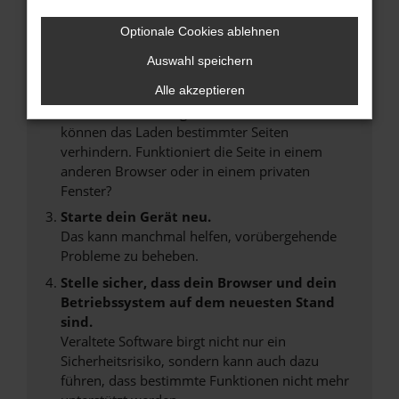
Überprüfe deine Firewall und deine
Internetverbindung.
Optionale Cookies ablehnen
Laden andere Webseiten, zum Beispiel deine
Auswahl speichern
Suchmaschine?
Alle akzeptieren
Prüfe deine Browsererweiterungen.
Manche Erweiterungen, wie Werbeblocker,
können das Laden bestimmter Seiten
verhindern. Funktioniert die Seite in einem
anderen Browser oder in einem privaten
Fenster?
Starte dein Gerät neu.
Das kann manchmal helfen, vorübergehende
Probleme zu beheben.
Stelle sicher, dass dein Browser und dein
Betriebssystem auf dem neuesten Stand
sind.
Veraltete Software birgt nicht nur ein
Sicherheitsrisiko, sondern kann auch dazu
führen, dass bestimmte Funktionen nicht mehr