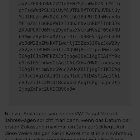
aWVsZF09dXNhZ2VTdGF0ZSZmaWx0ZXJbMl1b
dmFsdWVdPSU1QiUyMlVTRURfT05FWUVBUiUy
MiU1RCZmaWx0ZXJbMl1bb3BdPUlOJnNvcnRb
MF1bZmllbGRdPWlzT3duJnNvcnRbMF1bb3Jk
ZXJdPURFU0Mmc29ydFsxXVtmaWVsZF09aXNU
b3Amc29ydFsxXVtvcmRlcl09REVTQyZzb3J0
WzJdW2ZpZWxkXT1wcmljZSZzb3J0WzJdW29y
ZGVyXT1BU0MmbGltaXQ9MjAmc2tpcD0wIiwK
ICAgICJoZWFkZXJzIjoge30sCiAgICAiYm9k
eSI6IG51bGwsCiAgICAiZXhwZWN0Ijogewog
ICAgICAicmVzcG9uc2VUeXBlIjogIiIKICAg
IH0sCiAgICAidGltZW91dCI6IDAsCiAgICAi
cHJvZ3Jlc3MiOiBudWxsLAogICAgInJpc2t5
IjogZmFsc2UKICB9Cn0=
Nur zur Erklärung: von einem VW Passat Variant
Jahreswagen spricht man dann, wenn das Datum der
ersten Zulassung maximal ein Jahr zurückliegt. Auf
diese Weise steigen Sie in Kassel meist in ein Fahrzeug
aus der aktuellen Modellgeneration mit allen Extras.