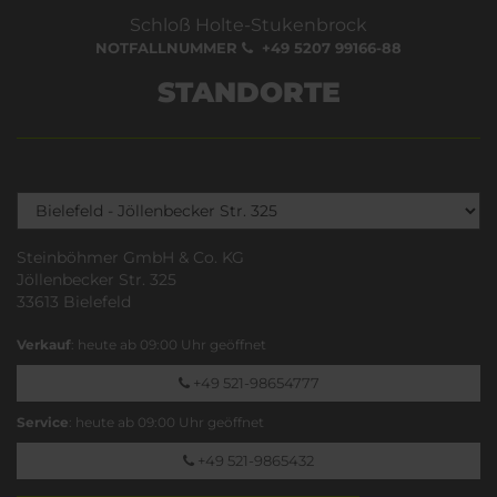
Schloß Holte-Stukenbrock
NOTFALLNUMMER
+49 5207 99166-88
STANDORTE
Steinböhmer GmbH & Co. KG
Jöllenbecker Str. 325
33613 Bielefeld
Verkauf
: heute ab 09:00 Uhr geöffnet
+49 521-98654777
Service
: heute ab 09:00 Uhr geöffnet
+49 521-9865432