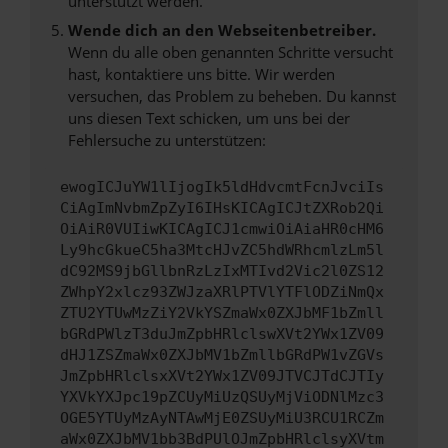
unterstützt werden.
Wende dich an den Webseitenbetreiber.
Wenn du alle oben genannten Schritte versucht
hast, kontaktiere uns bitte. Wir werden
versuchen, das Problem zu beheben. Du kannst
uns diesen Text schicken, um uns bei der
Fehlersuche zu unterstützen:
ewogICJuYW1lIjogIk5ldHdvcmtFcnJvciIs
CiAgImNvbmZpZyI6IHsKICAgICJtZXRob2Qi
OiAiR0VUIiwKICAgICJ1cmwiOiAiaHR0cHM6
Ly9hcGkueC5ha3MtcHJvZC5hdWRhcmlzLm5l
dC92MS9jbGllbnRzLzIxMTIvd2Vic2l0ZS12
ZWhpY2xlcz93ZWJzaXRlPTVlYTFlODZiNmQx
ZTU2YTUwMzZiY2VkYSZmaWx0ZXJbMF1bZmll
bGRdPWlzT3duJmZpbHRlclswXVt2YWx1ZV09
dHJ1ZSZmaWx0ZXJbMV1bZmllbGRdPW1vZGVs
JmZpbHRlclsxXVt2YWx1ZV09JTVCJTdCJTIy
YXVkYXJpc19pZCUyMiUzQSUyMjViODNlMzc3
OGE5YTUyMzAyNTAwMjE0ZSUyMiU3RCU1RCZm
aWx0ZXJbMV1bb3BdPUlOJmZpbHRlclsyXVtm