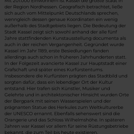
Mit 201.000 Einwohnern ist Kassel die größte Stadt in
der Region Nordhessen. Geografisch betrachtet, ließe
sich auch vom Mittelpunkt Deutschlands sprechen,
wenngleich dessen genaue Koordinaten ein wenig
außerhalb des Stadtgebiets liegen. Die Bedeutung der
Stadt Kassel zeigt sich sowohl anhand der alle fünf
Jahre stattfindenden Kunstausstellung documenta als
auch in der reichen Vergangenheit. Gegründet wurde
Kassel im Jahr 1189, erste Besiedlungen fanden
allerdings auch schon in früheren Jahrhunderten statt.
In der Folgezeit avancierte Kassel zur Hauptstadt einer
Grafschaft und später eines Kurfürstentums.
Insbesondere die Kurfürsten prägten das Stadtbild und
sorgten dafür, dass ein lebendiger Ort der Kultur
entstand. Hier trafen sich Künstler, Musiker und
Gelehrte und in architektonischer Hinsicht wurden Orte
der Bergpark mit seinen Wasserspielen und der
prägnanten Statue des Herkules zum Weltkulturerbe
der UNESCO ernannt. Ebenfalls sehenswert sind die
Orangerie und das Schloss Wilhelmshöhe. In späteren
Jahren war Kassel vor allem für seine Rüstungsbetriebe
bekannt, die zum Teil bis heute existieren.