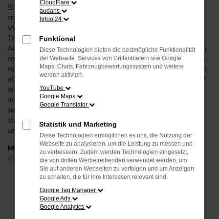
CloudFlare
Steinböhmer eine VW Passat Variant Tageszulassung
audaris
mit viel Nachlass und ohne Abstriche bei der Qualität.
hrtool24
VW Passat Variant Tageszulassung: das klingt wie ein
Trick und ist in der Tat ein kleiner Kunstgriff, mit dem
Funktional
Autohändler den Kauf zu günstigeren Preisen möglich
Diese Technologien bieten die bestmögliche Funktionalität
machen. Seitens der Automobilhersteller werden stets
der Webseite. Services von Drittanbietern wie Google
Maps, Chats, Fahrzeugbewertungssystem und weitere
nur enge Korridore für die Preissetzung bei Neuwagen
werden aktiviert.
abgesteckt. Eine VW Passat Variant Tageszulassung ist
ein echter Neuwagen, der für einen Tag in Kassel oder
YouTube
Google Maps
anderswo zugelassen wurde. Dabei versteht sich von
Google Translator
selbst, dass der Kilometerstand bei Null komma Null
steht und Sie nach dem Kauf die erste Fahrt
Statistik und Marketing
unternehmen können.
Diese Technologien ermöglichen es uns, die Nutzung der
Webseite zu analysieren, um die Leistung zu messen und
Marken
zu verbessern. Zudem werden Technologien eingesetzt,
VW
die von dritten Werbetreibenden verwendet werden, um
Sie auf anderen Webseiten zu verfolgen und um Anzeigen
zu schalten, die für Ihre Interessen relevant sind.
FEHLER: NETWORK ERROR
Google Tag Manager
Google Ads
Beim Laden ist ein Fehler aufgetreten.
Google Analytics
Hier sind ein paar Tipps, die dir helfen können: