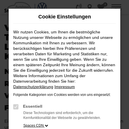
0
Zum
MENÜ
Hauptinhalt
Cookie Einstellungen
springen
VW PASSAT VARIANT
Wir nutzen Cookies, um Ihnen die bestmögliche
TAGESZULASSUNG |
Nutzung unserer Webseite zu ermöglichen und unsere
Kommunikation mit Ihnen zu verbessern. Wir
LIEFERSERVICE NACH
berücksichtigen hierbei Ihre Präferenzen und
KASSEL
verarbeiten Daten für Marketing und Statistiken nur,
wenn Sie uns Ihre Einwilligung geben. Wenn Sie zu
einem späteren Zeitpunkt Ihre Meinung ändern, können
NEUES FAHRZEUG MIT VIEL
Sie die Einwilligung jederzeit für die Zukunft widerrufen.
Weitere Informationen zum Umfang der
Datenverarbeitung finden Sie hier:
RABATT: IHRE VW PASSAT
Datenschutzerklärung
Impressum
VARIANT TAGESZULASSUNG
Folgende Kategorien von Cookies werden von uns eingesetzt:
FÜR KASSEL
Essentiell
Diese Technologien sind erforderlich, um die
Kernfunktionalität der Webseite zu gewährleisten.
Ein Neuwagen muss nicht teuer sein. Unser Kundinnen
Spaces CDN
und Kunden aus Kassel und anderswo erhalten bei