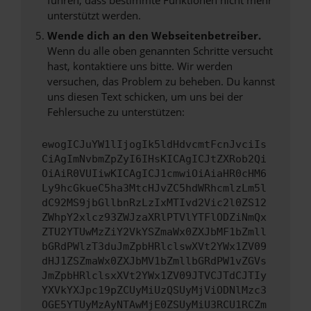
unterstützt werden.
Wende dich an den Webseitenbetreiber.
Wenn du alle oben genannten Schritte versucht
hast, kontaktiere uns bitte. Wir werden
versuchen, das Problem zu beheben. Du kannst
uns diesen Text schicken, um uns bei der
Fehlersuche zu unterstützen:
ewogICJuYW1lIjogIk5ldHdvcmtFcnJvciIs
CiAgImNvbmZpZyI6IHsKICAgICJtZXRob2Qi
OiAiR0VUIiwKICAgICJ1cmwiOiAiaHR0cHM6
Ly9hcGkueC5ha3MtcHJvZC5hdWRhcmlzLm5l
dC92MS9jbGllbnRzLzIxMTIvd2Vic2l0ZS12
ZWhpY2xlcz93ZWJzaXRlPTVlYTFlODZiNmQx
ZTU2YTUwMzZiY2VkYSZmaWx0ZXJbMF1bZmll
bGRdPWlzT3duJmZpbHRlclswXVt2YWx1ZV09
dHJ1ZSZmaWx0ZXJbMV1bZmllbGRdPW1vZGVs
JmZpbHRlclsxXVt2YWx1ZV09JTVCJTdCJTIy
YXVkYXJpc19pZCUyMiUzQSUyMjViODNlMzc3
OGE5YTUyMzAyNTAwMjE0ZSUyMiU3RCU1RCZm