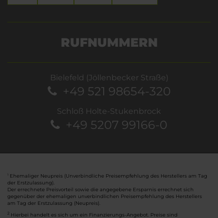
RUFNUMMERN
Bielefeld (Jöllenbecker Straße)
+49 521 98654-320
Schloß Holte-Stukenbrock
+49 5207 99166-0
Ehemaliger Neupreis (Unverbindliche Preisempfehlung des Herstellers am Tag
1
der Erstzulassung).
Der errechnete Preisvorteil sowie die angegebene Ersparnis errechnet sich
gegenüber der ehemaligen unverbindlichen Preisempfehlung des Herstellers
am Tag der Erstzulassung (Neupreis).
2
Hierbei handelt es sich um ein Finanzierungs-Angebot. Preise sind