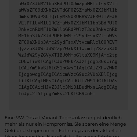
aWx0ZXJbMV1bb3BdPUlOJmZpbHRlclsyXVtm
aWVsZF09dXNhZ2VTdGF0ZSZmaWx0ZXJbMl1b
dmFsdWVdPSU1QiUyMk9ORURBWVJFR0lTVFJB
VElPTiUyMiU1RCZmaWx0ZXJbMl1bb3BdPUlO
JnNvcnRbMF1bZmllbGRdPWlzT3duJnNvcnRb
MF1bb3JkZXJdPURFU0Mmc29ydFsxXVtmaWVs
ZF09aXNUb3Amc29ydFsxXVtvcmRlcl09REVT
QyZzb3J0WzJdW2ZpZWxkXT1wcmljZSZzb3J0
WzJdW29yZGVyXT1BU0MmbGltaXQ9MjAmc2tp
cD0wIiwKICAgICJoZWFkZXJzIjoge30sCiAg
ICAiYm9keSI6IG51bGwsCiAgICAiZXhwZWN0
IjogewogICAgICAicmVzcG9uc2VUeXBlIjog
IiIKICAgIH0sCiAgICAidGltZW91dCI6IDAs
CiAgICAicHJvZ3Jlc3MiOiBudWxsLAogICAg
InJpc2t5IjogZmFsc2UKICB9Cn0=
Eine VW Passat Variant Tageszulassung ist deutlich
mehr als nur ein Kompromiss. Sie sparen eine Menge
Geld und steigen in ein Fahrzeug aus der aktuellen
Modellgeneration. Natürlich ist Ihr neuer fahrbarer