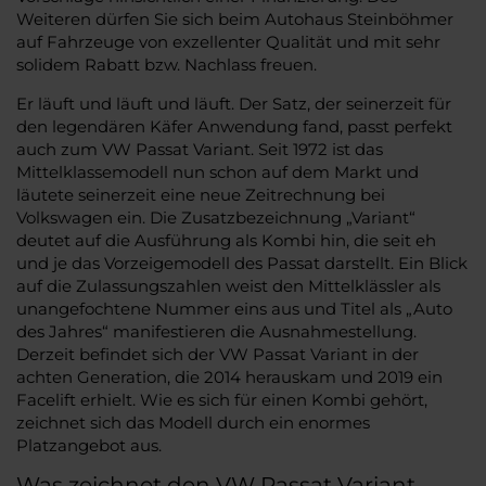
Weiteren dürfen Sie sich beim Autohaus Steinböhmer
auf Fahrzeuge von exzellenter Qualität und mit sehr
solidem Rabatt bzw. Nachlass freuen.
Er läuft und läuft und läuft. Der Satz, der seinerzeit für
den legendären Käfer Anwendung fand, passt perfekt
auch zum VW Passat Variant. Seit 1972 ist das
Mittelklassemodell nun schon auf dem Markt und
läutete seinerzeit eine neue Zeitrechnung bei
Volkswagen ein. Die Zusatzbezeichnung „Variant“
deutet auf die Ausführung als Kombi hin, die seit eh
und je das Vorzeigemodell des Passat darstellt. Ein Blick
auf die Zulassungszahlen weist den Mittelklässler als
unangefochtene Nummer eins aus und Titel als „Auto
des Jahres“ manifestieren die Ausnahmestellung.
Derzeit befindet sich der VW Passat Variant in der
achten Generation, die 2014 herauskam und 2019 ein
Facelift erhielt. Wie es sich für einen Kombi gehört,
zeichnet sich das Modell durch ein enormes
Platzangebot aus.
Was zeichnet den VW Passat Variant