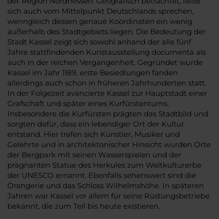
der Region Nordhessen. Geografisch betrachtet, ließe
sich auch vom Mittelpunkt Deutschlands sprechen,
wenngleich dessen genaue Koordinaten ein wenig
außerhalb des Stadtgebiets liegen. Die Bedeutung der
Stadt Kassel zeigt sich sowohl anhand der alle fünf
Jahre stattfindenden Kunstausstellung documenta als
auch in der reichen Vergangenheit. Gegründet wurde
Kassel im Jahr 1189, erste Besiedlungen fanden
allerdings auch schon in früheren Jahrhunderten statt.
In der Folgezeit avancierte Kassel zur Hauptstadt einer
Grafschaft und später eines Kurfürstentums.
Insbesondere die Kurfürsten prägten das Stadtbild und
sorgten dafür, dass ein lebendiger Ort der Kultur
entstand. Hier trafen sich Künstler, Musiker und
Gelehrte und in architektonischer Hinsicht wurden Orte
der Bergpark mit seinen Wasserspielen und der
prägnanten Statue des Herkules zum Weltkulturerbe
der UNESCO ernannt. Ebenfalls sehenswert sind die
Orangerie und das Schloss Wilhelmshöhe. In späteren
Jahren war Kassel vor allem für seine Rüstungsbetriebe
bekannt, die zum Teil bis heute existieren.