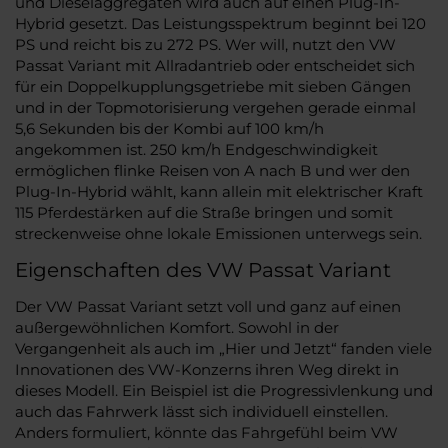
und Dieselaggregaten wird auch auf einen Plug-In-
Hybrid gesetzt. Das Leistungsspektrum beginnt bei 120
PS und reicht bis zu 272 PS. Wer will, nutzt den VW
Passat Variant mit Allradantrieb oder entscheidet sich
für ein Doppelkupplungsgetriebe mit sieben Gängen
und in der Topmotorisierung vergehen gerade einmal
5,6 Sekunden bis der Kombi auf 100 km/h
angekommen ist. 250 km/h Endgeschwindigkeit
ermöglichen flinke Reisen von A nach B und wer den
Plug-In-Hybrid wählt, kann allein mit elektrischer Kraft
115 Pferdestärken auf die Straße bringen und somit
streckenweise ohne lokale Emissionen unterwegs sein.
Eigenschaften des VW Passat Variant
Der VW Passat Variant setzt voll und ganz auf einen
außergewöhnlichen Komfort. Sowohl in der
Vergangenheit als auch im „Hier und Jetzt“ fanden viele
Innovationen des VW-Konzerns ihren Weg direkt in
dieses Modell. Ein Beispiel ist die Progressivlenkung und
auch das Fahrwerk lässt sich individuell einstellen.
Anders formuliert, könnte das Fahrgefühl beim VW