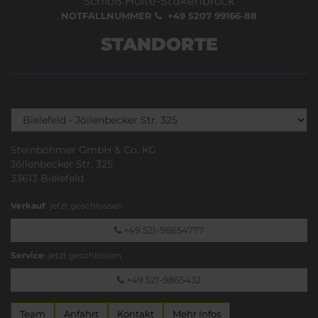
Schloß Holte-Stukenbrock
NOTFALLNUMMER
+49 5207 99166-88
STANDORTE
Steinböhmer GmbH & Co. KG
Jöllenbecker Str. 325
33613 Bielefeld
Verkauf
: jetzt geschlossen
+49 521-98654777
Service
: jetzt geschlossen
+49 521-9865432
Team
Anfahrt
Kontakt
Mehr Infos