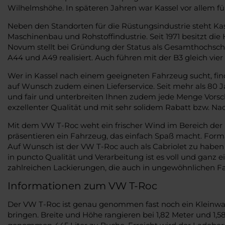
Wilhelmshöhe. In späteren Jahren war Kassel vor allem für
Neben den Standorten für die Rüstungsindustrie steht Kas
Maschinenbau und Rohstoffindustrie. Seit 1971 besitzt die
Novum stellt bei Gründung der Status als Gesamthochsch
A44 und A49 realisiert. Auch führen mit der B3 gleich vie
Wer in Kassel nach einem geeigneten Fahrzeug sucht, fin
auf Wunsch zudem einen Lieferservice. Seit mehr als 80
und fair und unterbreiten Ihnen zudem jede Menge Vorsch
exzellenter Qualität und mit sehr solidem Rabatt bzw. Nac
Mit dem VW T-Roc weht ein frischer Wind im Bereich der
präsentieren ein Fahrzeug, das einfach Spaß macht. Forma
Auf Wunsch ist der VW T-Roc auch als Cabriolet zu haben 
in puncto Qualität und Verarbeitung ist es voll und ganz 
zahlreichen Lackierungen, die auch in ungewöhnlichen Fa
Informationen zum VW T-Roc
Der VW T-Roc ist genau genommen fast noch ein Kleinwage
bringen. Breite und Höhe rangieren bei 1,82 Meter und 1,5