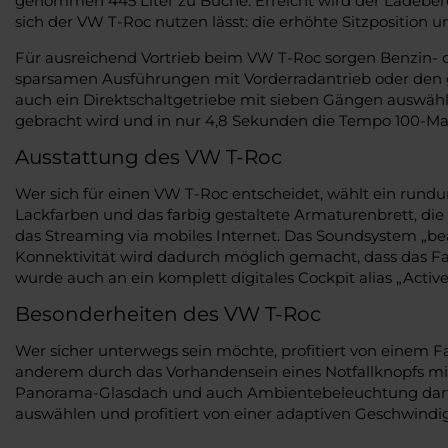
genommen 445 Liter zu Buche. Erreicht wird der Ladebere
sich der VW T-Roc nutzen lässt: die erhöhte Sitzposition u
Für ausreichend Vortrieb beim VW T-Roc sorgen Benzin- 
sparsamen Ausführungen mit Vorderradantrieb oder den gr
auch ein Direktschaltgetriebe mit sieben Gängen auswäh
gebracht wird und in nur 4,8 Sekunden die Tempo 100-Ma
Ausstattung des VW T-Roc
Wer sich für einen VW T-Roc entscheidet, wählt ein rundu
Lackfarben und das farbig gestaltete Armaturenbrett, die
das Streaming via mobiles Internet. Das Soundsystem „b
Konnektivität wird dadurch möglich gemacht, dass das F
wurde auch an ein komplett digitales Cockpit alias „Active
Besonderheiten des VW T-Roc
Wer sicher unterwegs sein möchte, profitiert von einem F
anderem durch das Vorhandensein eines Notfallknopfs m
Panorama-Glasdach und auch Ambientebeleuchtung darf ni
auswählen und profitiert von einer adaptiven Geschwindi