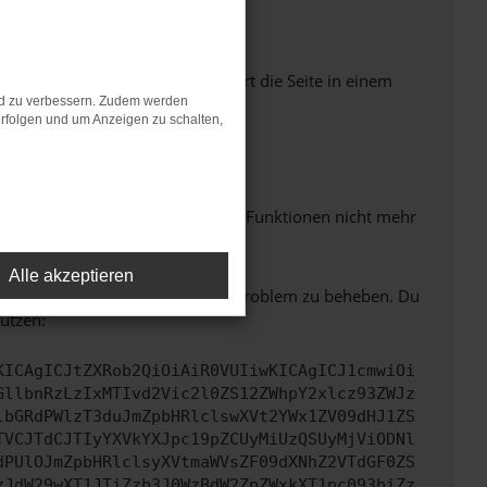
Seiten verhindern. Funktioniert die Seite in einem
nd zu verbessern. Zudem werden
rfolgen und um Anzeigen zu schalten,
m neuesten Stand sind.
 auch dazu führen, dass bestimmte Funktionen nicht mehr
Alle akzeptieren
bitte. Wir werden versuchen, das Problem zu beheben. Du
ützen:
KICAgICJtZXRob2QiOiAiR0VUIiwKICAgICJ1cmwiOi
GllbnRzLzIxMTIvd2Vic2l0ZS12ZWhpY2xlcz93ZWJz
lbGRdPWlzT3duJmZpbHRlclswXVt2YWx1ZV09dHJ1ZS
TVCJTdCJTIyYXVkYXJpc19pZCUyMiUzQSUyMjViODNl
dPUlOJmZpbHRlclsyXVtmaWVsZF09dXNhZ2VTdGF0ZS
zJdW29wXT1JTiZzb3J0WzBdW2ZpZWxkXT1pc093biZz