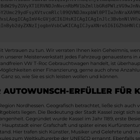
zBdW29yZGVyXT1ERVNDJnNvcnRbMV1bZmllbGRdPWlzVG9wJnN
pY2Umc29ydFsyXVtvcmRlcl09QVNDJmxpbWl0PTIwJnNraXA9M
WxsLAogICAgImV4cGVjdCI6IHsKICAgICAgInJlc3BvbnNlVHl
gInByb2dyZXNzIjogbnVsbCwKICAgICJyaXNreSI6IGZhbHNlC
ertrauen zu tun. Wir verraten Ihnen kein Geheimnis, wenn 
r in unserer Meisterwerkstatt jedes Fahrzeug genauestens 
ndfreien VW T-Roc Gebrauchtwagen handelt, ist überhaupt 
 Möglichkeiten einer Finanzierung, gerne auch ohne Anzahlun
anz so, wie Sie es sich leisten wollen und können.
R AUTOWUNSCH-ERFÜLLER FÜR K
r Region Nordhessen. Geografisch betrachtet, ließe sich auc
ebiets liegen. Die Bedeutung der Stadt Kassel zeigt sich s
angenheit. Gegründet wurde Kassel im Jahr 1189, erste Besi
ur Hauptstadt einer Grafschaft und später eines Kurfürstent
stand. Hier trafen sich Künstler, Musiker und Gelehrte und i
kules zum Weltkulturerbe der UNESCO ernannt. Ebenfalls se