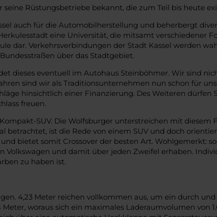
 seine Rüstungsbetriebe bekannt, die zum Teil bis heute exi
sel auch für die Automobilherstellung und beherbergt diver
 Herkulesstadt eine Universität, die mitsamt verschiedener F
ule dar. Verkehrsverbindungen der Stadt Kassel werden wa
r Bundesstraßen über das Stadtgebiet.
det dieses eventuell im Autohaus Steinböhmer. Wir sind ni
 Jahren sind wir als Traditionsunternehmen nun schon für 
läge hinsichtlich einer Finanzierung. Des Weiteren dürfen
hlass freuen.
 Kompakt-SUV. Die Wolfsburger unterstreichen mit diesem 
l betrachtet, ist die Rede von einem SUV und doch orientie
und bietet somit Crossover der besten Art. Wohlgemerkt: so
ein Volkswagen und damit über jeden Zweifel erhaben. Indivi
rben zu haben ist.
n. 4,23 Meter reichen vollkommen aus, um ein durch und d
8 Meter, woraus sich ein maximales Laderaumvolumen von 1.01