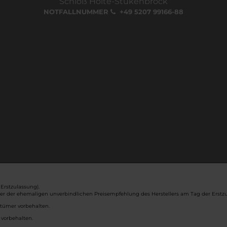
Schloß Holte-Stukenbrock
NOTFALLNUMMER
+49 5207 99166-88
Erstzulassung).
ber der ehemaligen unverbindlichen Preisempfehlung des Herstellers am Tag der Erstzu
rtümer vorbehalten.
 vorbehalten.