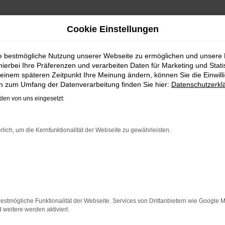
Cookie Einstellungen
EN | LIEFERSERVICE NACH
ie bestmögliche Nutzung unserer Webseite zu ermöglichen und unsere
hierbei Ihre Präferenzen und verarbeiten Daten für Marketing und Stati
IT DEM VW T-ROC GEBRAUCHTW
einem späteren Zeitpunkt Ihre Meinung ändern, können Sie die Einwillig
en zum Umfang der Datenverarbeitung finden Sie hier:
Datenschutzerkl
en vergleichsweise einfachen Grund. Ob für Fahrten in und
en von uns eingesetzt:
r reichen können. Die Qualität steht in jeder Modellgenera
chen Assistenzsysteme. Ein VW T-Roc Gebrauchtwagen für Kass
n Werterhalt. Bei Steinböhmer kommt hinzu, dass Sie sich ü
rlich, um die Kernfunktionalität der Webseite zu gewährleisten.
ung setzen.
ER: NETWORK ERROR
n ist ein Fehler aufgetreten.
estmögliche Funktionalität der Webseite. Services von Drittanbietern wie Google 
 ein paar Tipps, die dir helfen können:
eitere werden aktiviert.