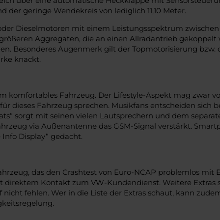
ich über eine automatische Heckklappe mit Sensorsteuerung
nd der geringe Wendekreis von lediglich 11,10 Meter.
oder Dieselmotoren mit einem Leistungsspektrum zwischen 1
ößeren Aggregaten, die an einen Allradantrieb gekoppelt w
len. Besonderes Augenmerk gilt der Topmotorisierung bzw. 
rke knackt.
m komfortables Fahrzeug. Der Lifestyle-Aspekt mag zwar vor
 für dieses Fahrzeug sprechen. Musikfans entscheiden sich 
eats“ sorgt mit seinen vielen Lautsprechern und dem separ
ahrzeug via Außenantenne das GSM-Signal verstärkt. Smart
 Info Display“ gedacht.
ahrzeug, das den Crashtest von Euro-NCAP problemlos mit Be
it direktem Kontakt zum VW-Kundendienst. Weitere Extras 
cht fehlen. Wer in die Liste der Extras schaut, kann zude
gkeitsregelung.