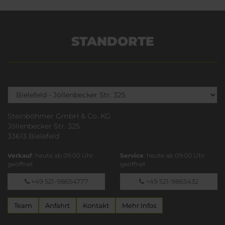
STANDORTE
Steinböhmer GmbH & Co. KG
Jöllenbecker Str. 325
33613 Bielefeld
Verkauf
: heute ab 09:00 Uhr
Service
: heute ab 09:00 Uhr
geöffnet
geöffnet
+49 521-98654777
+49 521-9865432
Team
Anfahrt
Kontakt
Mehr Infos