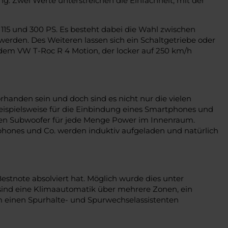
. Zwei Werte unterstreichen die Einfachheit, mit der
15 und 300 PS. Es besteht dabei die Wahl zwischen
erden. Des Weiteren lassen sich ein Schaltgetriebe oder
dem VW T-Roc R 4 Motion, der locker auf 250 km/h
handen sein und doch sind es nicht nur die vielen
beispielsweise für die Einbindung eines Smartphones und
aten Subwoofer für jede Menge Power im Innenraum.
phones und Co. werden induktiv aufgeladen und natürlich
stnote absolviert hat. Möglich wurde dies unter
sind eine Klimaautomatik über mehrere Zonen, ein
m einen Spurhalte- und Spurwechselassistenten