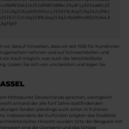
vcnRbMV1bb3JkZXJdPURFU0Mmc29ydFsyXVtmaWVsZF
CIsCiAgICAiaGVhZGVycyI6IHt9LAogICAgImJvZHki
wZSI6ICIiCiAgICB9LAogICAgInRpbWVvdXQiOiAwLA
iAgfQp9
wir darauf hinweisen, dass wir seit 1930 für Kundinnen
in Augenschein nehmen und auf Schwachstellen und
ein Kauf möglich, was auch die Verschleißteile
g. Lassen Sie sich von uns beraten und legen Sie
ASSEL
h vom Mittelpunkt Deutschlands sprechen, wenngleich
owohl anhand der alle fünf Jahre stattfindenden
edlungen fanden allerdings auch schon in früheren
ums. Insbesondere die Kurfürsten prägten das Stadtbild
n architektonischer Hinsicht wurden Orte der Bergpark mit
henswert sind die Orangerie und das Schloss