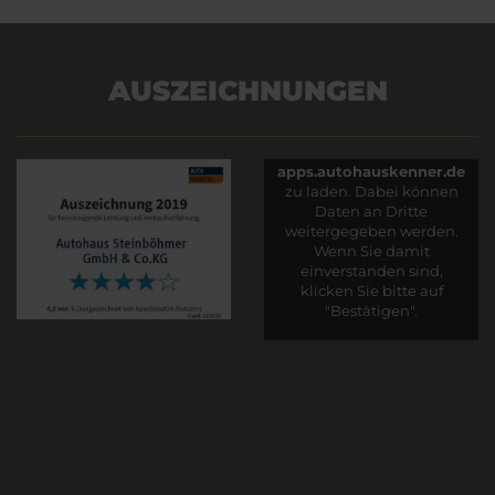
AUSZEICHNUNGEN
Es wird versucht, Inhalte
von
apps.autohauskenner.de
zu laden. Dabei können
Daten an Dritte
weitergegeben werden.
Wenn Sie damit
einverstanden sind,
klicken Sie bitte auf
"Bestätigen".
Bestätigen