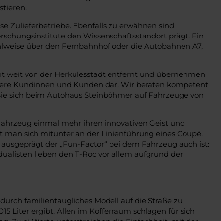
stieren.
se Zulieferbetriebe. Ebenfalls zu erwähnen sind
orschungsinstitute den Wissenschaftsstandort prägt. Ein
hlweise über den Fernbahnhof oder die Autobahnen A7,
cht weit von der Herkulesstadt entfernt und übernehmen
unsere Kundinnen und Kunden dar. Wir beraten kompetent
 Sie sich beim Autohaus Steinböhmer auf Fahrzeuge von
Fahrzeug einmal mehr ihren innovativen Geist und
rt man sich mitunter an der Linienführung eines Coupé.
 ausgeprägt der „Fun-Factor“ bei dem Fahrzeug auch ist:
dualisten lieben den T-Roc vor allem aufgrund der
urch familientaugliches Modell auf die Straße zu
5 Liter ergibt. Allen im Kofferraum schlagen für sich