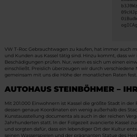
b3J0W
09cHJ
OiBud
ogICA
VW T-Roc Gebrauchtwagen zu kaufen, hat immer auch mit V
und Kunden aus Kassel tätig sind. Hinzu kommt, dass wi
Beschädigungen prüfen. Nur, wenn es sich um einen einwa
einschließt. Preislich überzeugen wir durch verschiedene
gemeinsam mit uns die Höhe der monatlichen Raten fest. G
AUTOHAUS STEINBÖHMER – IH
Mit 201.000 Einwohnern ist Kassel die größte Stadt in de
dessen genaue Koordinaten ein wenig außerhalb des Stadtg
Kunstausstellung documenta als auch in der reichen Verg
Jahrhunderten statt. In der Folgezeit avancierte Kassel z
und sorgten dafür, dass ein lebendiger Ort der Kultur ent
seinen Wasserspielen und der prägnanten Statue des Her