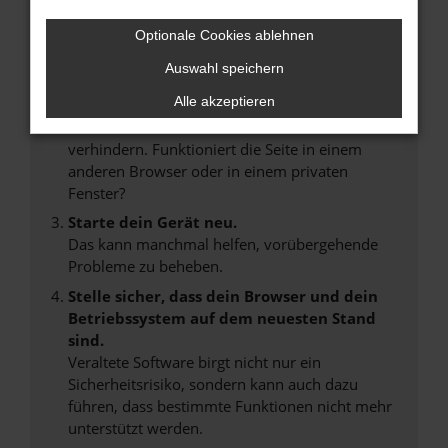
Internetverbindung.
Laden andere Webseiten, zum Beispiel deine
Optionale Cookies ablehnen
Suchmaschine?
Auswahl speichern
Prüfe deine Browsererweiterungen.
Alle akzeptieren
Manche Erweiterungen, wie Werbeblocker,
können das Laden bestimmter Seiten
verhindern. Funktioniert die Seite in einem
anderen Browser oder in einem privaten
Fenster?
Starte dein Gerät neu.
Das kann manchmal helfen, vorübergehende
Probleme zu beheben.
Stelle sicher, dass dein Browser und dein
Betriebssystem auf dem neuesten Stand
sind.
Veraltete Software birgt nicht nur ein
Sicherheitsrisiko, sondern kann auch dazu
führen, dass bestimmte Funktionen nicht mehr
unterstützt werden.