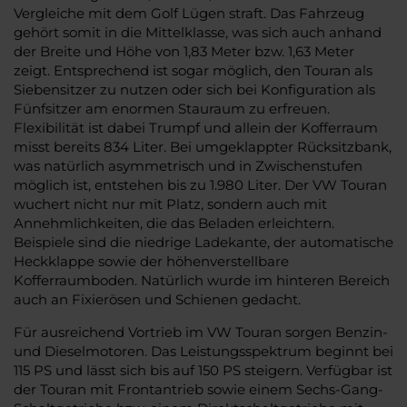
Vergleiche mit dem Golf Lügen straft. Das Fahrzeug
gehört somit in die Mittelklasse, was sich auch anhand
der Breite und Höhe von 1,83 Meter bzw. 1,63 Meter
zeigt. Entsprechend ist sogar möglich, den Touran als
Siebensitzer zu nutzen oder sich bei Konfiguration als
Fünfsitzer am enormen Stauraum zu erfreuen.
Flexibilität ist dabei Trumpf und allein der Kofferraum
misst bereits 834 Liter. Bei umgeklappter Rücksitzbank,
was natürlich asymmetrisch und in Zwischenstufen
möglich ist, entstehen bis zu 1.980 Liter. Der VW Touran
wuchert nicht nur mit Platz, sondern auch mit
Annehmlichkeiten, die das Beladen erleichtern.
Beispiele sind die niedrige Ladekante, der automatische
Heckklappe sowie der höhenverstellbare
Kofferraumboden. Natürlich wurde im hinteren Bereich
auch an Fixierösen und Schienen gedacht.
Für ausreichend Vortrieb im VW Touran sorgen Benzin-
und Dieselmotoren. Das Leistungsspektrum beginnt bei
115 PS und lässt sich bis auf 150 PS steigern. Verfügbar ist
der Touran mit Frontantrieb sowie einem Sechs-Gang-