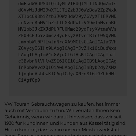
dmFsdWVdPSU1QiUyMlVTRUQlMjIlNUQmZmls
dGVyWzJdW29wXT1JTiZzb3J0WzBdW2ZpZWxk
XT1pc093biZzb3J0WzBdW29yZGVyXT1ERVND
JnNvcnRbMV1bZmllbGRdPWlzVG9wJnNvcnRb
MV1bb3JkZXJdPURFU0Mmc29ydFsyXVtmaWVs
ZF09cHJpY2Umc29ydFsyXVtvcmRlcl09QVND
JmxpbWl0PTIwJnNraXA9MCIsCiAgICAiaGVh
ZGVycyI6IHt9LAogICAgImJvZHkiOiBudWxs
LAogICAgImV4cGVjdCI6IHsKICAgICAgInJl
c3BvbnNlVHlwZSI6ICIiCiAgICB9LAogICAg
InRpbWVvdXQiOiAwLAogICAgInByb2dyZXNz
IjogbnVsbCwKICAgICJyaXNreSI6IGZhbHNl
CiAgfQp9
VW Touran Gebrauchtwagen zu kaufen, hat immer
auch mit Vertrauen zu tun. Wir verraten Ihnen kein
Geheimnis, wenn wir darauf hinweisen, dass wir seit
1930 für Kundinnen und Kunden aus Kassel tätig sind.
Hinzu kommt, dass wir in unserer Meisterwerkstatt
jedes Fahrzeug genauestens in Augenschein nehmen