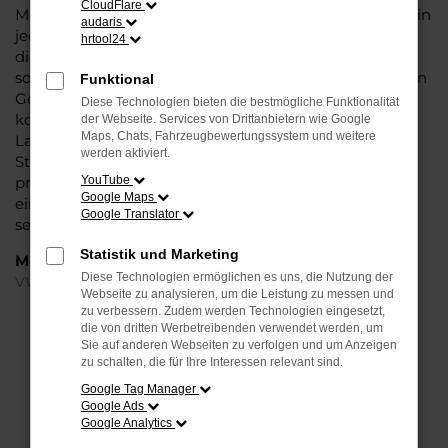
CloudFlare
Modell das Wasser reichen können. Die Qualität steht in
audaris
jeder Modellgeneration außer Frage. Hinzu kommen
hrtool24
die vielfältigen Möglichkeiten einer Individualisierung
sowie die zahlreichen Assistenzsysteme. Ein VW Touran
Funktional
Gebrauchtwagen für Kassel ist ein Fahrzeug, wie es
Diese Technologien bieten die bestmögliche Funktionalität
kompletter nicht sein könnte und überzeugt durch
der Webseite. Services von Drittanbietern wie Google
Maps, Chats, Fahrzeugbewertungssystem und weitere
Langlebigkeit und einen sehr soliden Werterhalt. Bei
werden aktiviert.
Steinböhmer kommt hinzu, dass Sie sich über einen
preislichen Nachlass freuen dürfen und beim Kauf auf
YouTube
Google Maps
ein Unternehmen mit mehr als 80 Jahren Erfahrung
Google Translator
setzen.
Statistik und Marketing
Marken
Diese Technologien ermöglichen es uns, die Nutzung der
VW
Webseite zu analysieren, um die Leistung zu messen und
zu verbessern. Zudem werden Technologien eingesetzt,
die von dritten Werbetreibenden verwendet werden, um
FEHLER: NETWORK ERROR
Sie auf anderen Webseiten zu verfolgen und um Anzeigen
zu schalten, die für Ihre Interessen relevant sind.
Beim Laden ist ein Fehler aufgetreten.
Google Tag Manager
Hier sind ein paar Tipps, die dir helfen können:
Google Ads
Google Analytics
Überprüfe deine Firewall und deine