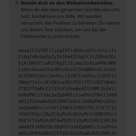
Wende dich an den Webseitenbetreiber.
Wenn du alle oben genannten Schritte versucht
hast, kontaktiere uns bitte. Wir werden
versuchen, das Problem zu beheben. Du kannst
uns diesen Text schicken, um uns bei der
Fehlersuche zu unterstützen:
ewogICJuYW1lIjogIk5ldHdvcmtFcnJvciIs
CiAgImNvbmZpZyI6IHsKICAgICJtZXRob2Qi
OiAiR0VUIiwKICAgICJ1cmwiOiAiaHR0cHM6
Ly9hcGkueC5ha3MtcHJvZC5hdWRhcmlzLm5l
dC92MS9jbGllbnRzLzIxMTIvd2Vic2l0ZS12
ZWhpY2xlcz93ZWJzaXRlPTVlYTFlODZiNmQx
ZTU2YTUwMzZiY2VkYSZmaWx0ZXJbMF1bZmll
bGRdPWlzT3duJmZpbHRlclswXVt2YWx1ZV09
dHJ1ZSZmaWx0ZXJbMV1bZmllbGRdPW1vZGVs
JmZpbHRlclsxXVt2YWx1ZV09JTVCJTdCJTIy
YXVkYXJpc19pZCUyMiUzQSUyMjViODNlMzc3
OGE5YTUyMzAyNTAwMjM3YiUyMiU3RCU1RCZm
aWx0ZXJbMV1bb3BdPUlOJmZpbHRlclsyXVtm
aWVsZF09dXNhZ2VTdGF0ZSZmaWx0ZXJbMl1b