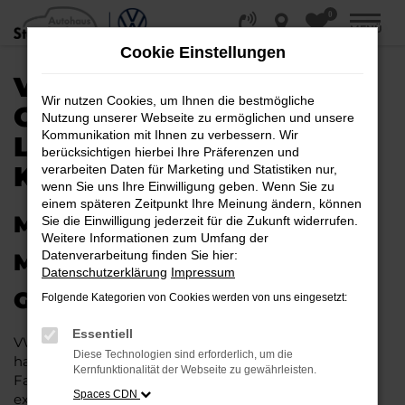
0
Zum
MENÜ
Hauptinhalt
Cookie Einstellungen
springen
VW TOURAN
Wir nutzen Cookies, um Ihnen die bestmögliche
GEBRAUCHTWAGEN |
Nutzung unserer Webseite zu ermöglichen und unsere
Kommunikation mit Ihnen zu verbessern. Wir
LIEFERSERVICE NACH
berücksichtigen hierbei Ihre Präferenzen und
KASSEL
verarbeiten Daten für Marketing und Statistiken nur,
wenn Sie uns Ihre Einwilligung geben. Wenn Sie zu
einem späteren Zeitpunkt Ihre Meinung ändern, können
MIT RABATT DURCH KASSEL
Sie die Einwilligung jederzeit für die Zukunft widerrufen.
Weitere Informationen zum Umfang der
Datenverarbeitung finden Sie hier:
MIT DEM VW TOURAN
Datenschutzerklärung
Impressum
GEBRAUCHTWAGEN
Folgende Kategorien von Cookies werden von uns eingesetzt:
Essentiell
VW Touran Gebrauchtwagen liegen im Trend und das
Diese Technologien sind erforderlich, um die
hat einen vergleichsweise einfachen Grund. Ob für
Kernfunktionalität der Webseite zu gewährleisten.
Fahrten in und um Kassel oder längere Strecken: es
Spaces CDN
existieren schlichtweg kaum Fahrzeuge, die diesem