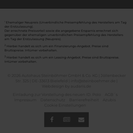
Ehemaliger Neupreis (Unverbindliche Preisempfehlung des Herstellers am Tag
1
der Erstzulassung).
Der errechnete Preisvorteil sowie die angegebene Ersparnis errechnet sich
gegenüber der ehemaligen unverbindlichen Preisempfehlung des Herstellers
am Tag der Erstzulassung (Neupreis).
2
Hierbei handelt es sich um ein Finanzierungs-Angebot. Preise sind
Bruttopreise. Irrtümer vorbehalten.
3
Hierbei handelt es sich um ein Leasing-Angebot. Preise sind Bruttopreise.
Irrtümer vorbehalten.
© 2026 Autohaus Steinböhmer GmbH & Co. KG | Jöllenbecker
Str. 325 | DE-33613 Bielefeld | info@steinboehmer.de |
Webdesign by audaris.de
Einladung zur Vorstellung des neuen ID. Polo
AGB´s
Impressum
Datenschutz
Barrierefreiheit
Azubis
Cookie Einstellungen