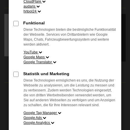
CloudFlare
audaris
Es wird versucht, Inhalte
hrtool24
von
apps.autohauskenner.de
Funktional
zu laden. Dabei können
Diese Technologien bieten die bestmögliche Funktionalität
Daten an Dritte
der Webseite. Services von Drittanbietern wie Google
weitergegeben werden.
Maps, Chats, Fahrzeugbewertungssystem und weitere
Wenn Sie damit
werden aktiviert.
einverstanden sind, klicken
Sie bitte auf "Bestätigen".
YouTube
Google Maps
Google Translator
Bestätigen
ÖFFNUNGSZEITEN
Statistik und Marketing
Diese Technologien ermöglichen es uns, die Nutzung der
Webseite zu analysieren, um die Leistung zu messen und
zu verbessern. Zudem werden Technologien eingesetzt,
Verkauf:
die von dritten Werbetreibenden verwendet werden, um
Mo. - Fr.: 08.00 - 18.00 Uhr
Sie auf anderen Webseiten zu verfolgen und um Anzeigen
Sa.: 09.00 - 13.00 Uhr
zu schalten, die für Ihre Interessen relevant sind.
Google Tag Manager
Service:
Google Ads
Mo. - Fr.: 07.00 - 18.00 Uhr
Google Analytics
Sa.: 09.00 - 13.00 Uhr