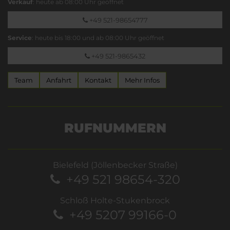
Verkauf
: heute ab 08:00 Uhr geöffnet
+49 521-98654777
Service
: heute bis 18:00 und ab 08:00 Uhr geöffnet
+49 521-9865432
Team
Anfahrt
Kontakt
Mehr Infos
RUFNUMMERN
Bielefeld (Jöllenbecker Straße)
+49 521 98654-320
Schloß Holte-Stukenbrock
+49 5207 99166-0