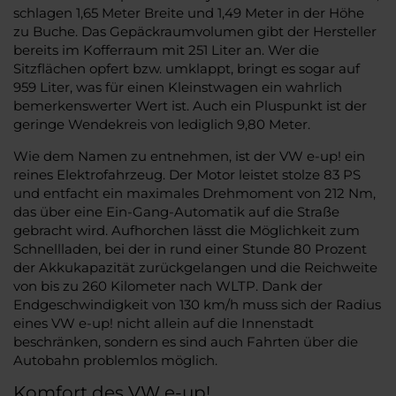
schlagen 1,65 Meter Breite und 1,49 Meter in der Höhe
zu Buche. Das Gepäckraumvolumen gibt der Hersteller
bereits im Kofferraum mit 251 Liter an. Wer die
Sitzflächen opfert bzw. umklappt, bringt es sogar auf
959 Liter, was für einen Kleinstwagen ein wahrlich
bemerkenswerter Wert ist. Auch ein Pluspunkt ist der
geringe Wendekreis von lediglich 9,80 Meter.
Wie dem Namen zu entnehmen, ist der VW e-up! ein
reines Elektrofahrzeug. Der Motor leistet stolze 83 PS
und entfacht ein maximales Drehmoment von 212 Nm,
das über eine Ein-Gang-Automatik auf die Straße
gebracht wird. Aufhorchen lässt die Möglichkeit zum
Schnellladen, bei der in rund einer Stunde 80 Prozent
der Akkukapazität zurückgelangen und die Reichweite
von bis zu 260 Kilometer nach WLTP. Dank der
Endgeschwindigkeit von 130 km/h muss sich der Radius
eines VW e-up! nicht allein auf die Innenstadt
beschränken, sondern es sind auch Fahrten über die
Autobahn problemlos möglich.
Komfort des VW e-up!