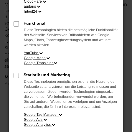
CloudFlare
Modell das Wasser reichen können. Die Qualität steht in
audaris
jeder Modellgeneration außer Frage. Hinzu kommen
hrtool24
die vielfältigen Möglichkeiten einer Individualisierung
sowie die zahlreichen Assistenzsysteme. Ein VW e-up!
Funktional
Gebrauchtwagen für Minden ist ein Fahrzeug, wie es
Diese Technologien bieten die bestmögliche Funktionalität
kompletter nicht sein könnte und überzeugt durch
der Webseite. Services von Drittanbietern wie Google
Maps, Chats, Fahrzeugbewertungssystem und weitere
Langlebigkeit und einen sehr soliden Werterhalt. Bei
werden aktiviert.
Steinböhmer kommt hinzu, dass Sie sich über einen
preislichen Nachlass freuen dürfen und beim Kauf auf
YouTube
Google Maps
ein Unternehmen mit mehr als 80 Jahren Erfahrung
Google Translator
setzen.
Statistik und Marketing
Marken
Diese Technologien ermöglichen es uns, die Nutzung der
VW
Webseite zu analysieren, um die Leistung zu messen und
zu verbessern. Zudem werden Technologien eingesetzt,
die von dritten Werbetreibenden verwendet werden, um
FEHLER: NETWORK ERROR
Sie auf anderen Webseiten zu verfolgen und um Anzeigen
zu schalten, die für Ihre Interessen relevant sind.
Beim Laden ist ein Fehler aufgetreten.
Google Tag Manager
Hier sind ein paar Tipps, die dir helfen können:
Google Ads
Google Analytics
Überprüfe deine Firewall und deine