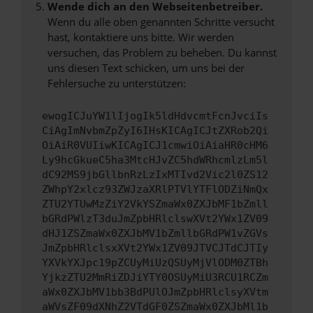
Wende dich an den Webseitenbetreiber.
Wenn du alle oben genannten Schritte versucht
hast, kontaktiere uns bitte. Wir werden
versuchen, das Problem zu beheben. Du kannst
uns diesen Text schicken, um uns bei der
Fehlersuche zu unterstützen:
ewogICJuYW1lIjogIk5ldHdvcmtFcnJvciIs
CiAgImNvbmZpZyI6IHsKICAgICJtZXRob2Qi
OiAiR0VUIiwKICAgICJ1cmwiOiAiaHR0cHM6
Ly9hcGkueC5ha3MtcHJvZC5hdWRhcmlzLm5l
dC92MS9jbGllbnRzLzIxMTIvd2Vic2l0ZS12
ZWhpY2xlcz93ZWJzaXRlPTVlYTFlODZiNmQx
ZTU2YTUwMzZiY2VkYSZmaWx0ZXJbMF1bZmll
bGRdPWlzT3duJmZpbHRlclswXVt2YWx1ZV09
dHJ1ZSZmaWx0ZXJbMV1bZmllbGRdPW1vZGVs
JmZpbHRlclsxXVt2YWx1ZV09JTVCJTdCJTIy
YXVkYXJpc19pZCUyMiUzQSUyMjVlODM0ZTBh
YjkzZTU2MmRiZDJiYTY0OSUyMiU3RCU1RCZm
aWx0ZXJbMV1bb3BdPUlOJmZpbHRlclsyXVtm
aWVsZF09dXNhZ2VTdGF0ZSZmaWx0ZXJbMl1b