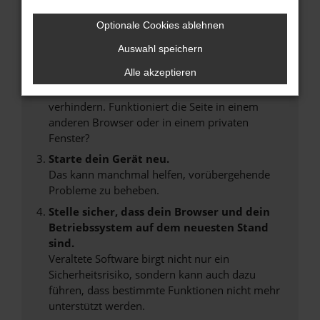
Internetverbindung.
Laden andere Webseiten, zum Beispiel deine
Optionale Cookies ablehnen
Suchmaschine?
Auswahl speichern
Prüfe deine Browsererweiterungen.
Alle akzeptieren
Manche Erweiterungen, wie Werbeblocker,
können das Laden bestimmter Seiten
verhindern. Funktioniert die Seite in einem
anderen Browser oder in einem privaten
Fenster?
Starte dein Gerät neu.
Das kann manchmal helfen, vorübergehende
Probleme zu beheben.
Stelle sicher, dass dein Browser und dein
Betriebssystem auf dem neuesten Stand
sind.
Veraltete Software birgt nicht nur ein
Sicherheitsrisiko, sondern kann auch dazu
führen, dass bestimmte Funktionen nicht mehr
unterstützt werden.