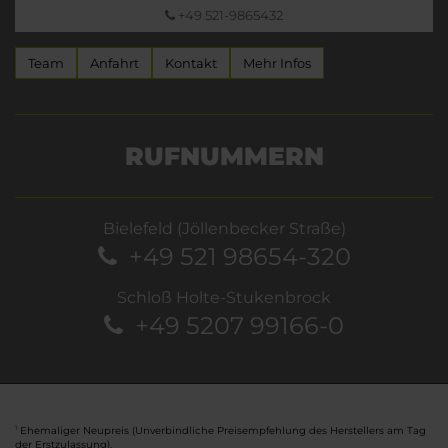
+49 521-9865432
Team
Anfahrt
Kontakt
Mehr Infos
RUFNUMMERN
Bielefeld (Jöllenbecker Straße)
+49 521 98654-320
Schloß Holte-Stukenbrock
+49 5207 99166-0
Ehemaliger Neupreis (Unverbindliche Preisempfehlung des Herstellers am Tag
1
der Erstzulassung).