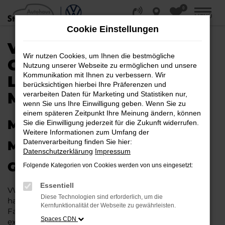
0
Zum
MENÜ
Hauptinhalt
Cookie Einstellungen
springen
VW E-UP!
Wir nutzen Cookies, um Ihnen die bestmögliche
GEBRAUCHTWAGEN |
Nutzung unserer Webseite zu ermöglichen und unsere
Kommunikation mit Ihnen zu verbessern. Wir
LIEFERSERVICE NACH
berücksichtigen hierbei Ihre Präferenzen und
MINDEN
verarbeiten Daten für Marketing und Statistiken nur,
wenn Sie uns Ihre Einwilligung geben. Wenn Sie zu
einem späteren Zeitpunkt Ihre Meinung ändern, können
MIT RABATT DURCH MINDEN
Sie die Einwilligung jederzeit für die Zukunft widerrufen.
Weitere Informationen zum Umfang der
Datenverarbeitung finden Sie hier:
MIT DEM VW E-UP!
Datenschutzerklärung
Impressum
GEBRAUCHTWAGEN
Folgende Kategorien von Cookies werden von uns eingesetzt:
Essentiell
VW e-up! Gebrauchtwagen liegen im Trend und das
Diese Technologien sind erforderlich, um die
hat einen vergleichsweise einfachen Grund. Ob für
Kernfunktionalität der Webseite zu gewährleisten.
Fahrten in und um Minden oder längere Strecken: es
Spaces CDN
existieren schlichtweg kaum Fahrzeuge, die diesem