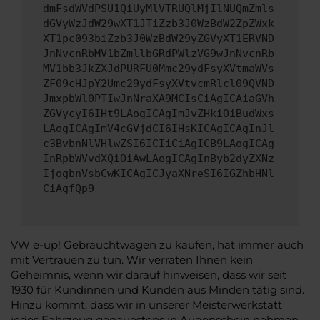
dmFsdWVdPSU1QiUyMlVTRUQlMjIlNUQmZmls
dGVyWzJdW29wXT1JTiZzb3J0WzBdW2ZpZWxk
XT1pc093biZzb3J0WzBdW29yZGVyXT1ERVND
JnNvcnRbMV1bZmllbGRdPWlzVG9wJnNvcnRb
MV1bb3JkZXJdPURFU0Mmc29ydFsyXVtmaWVs
ZF09cHJpY2Umc29ydFsyXVtvcmRlcl09QVND
JmxpbWl0PTIwJnNraXA9MCIsCiAgICAiaGVh
ZGVycyI6IHt9LAogICAgImJvZHkiOiBudWxs
LAogICAgImV4cGVjdCI6IHsKICAgICAgInJl
c3BvbnNlVHlwZSI6ICIiCiAgICB9LAogICAg
InRpbWVvdXQiOiAwLAogICAgInByb2dyZXNz
IjogbnVsbCwKICAgICJyaXNreSI6IGZhbHNl
CiAgfQp9
VW e-up! Gebrauchtwagen zu kaufen, hat immer auch
mit Vertrauen zu tun. Wir verraten Ihnen kein
Geheimnis, wenn wir darauf hinweisen, dass wir seit
1930 für Kundinnen und Kunden aus Minden tätig sind.
Hinzu kommt, dass wir in unserer Meisterwerkstatt
jedes Fahrzeug genauestens in Augenschein nehmen