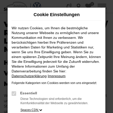
0
Zum
MENÜ
Hauptinhalt
Cookie Einstellungen
springen
VW ID.3 EU-NEUWAGEN /
Wir nutzen Cookies, um Ihnen die bestmögliche
REIMPORT |
Nutzung unserer Webseite zu ermöglichen und unsere
Kommunikation mit Ihnen zu verbessern. Wir
LIEFERSERVICE NACH
berücksichtigen hierbei Ihre Präferenzen und
MINDEN
verarbeiten Daten für Marketing und Statistiken nur,
wenn Sie uns Ihre Einwilligung geben. Wenn Sie zu
einem späteren Zeitpunkt Ihre Meinung ändern, können
HERAUSRAGENDE QUALITÄT:
Sie die Einwilligung jederzeit für die Zukunft widerrufen.
Weitere Informationen zum Umfang der
Datenverarbeitung finden Sie hier:
VW ID.3 EU-NEUWAGEN FÜR
Datenschutzerklärung
Impressum
MINDEN
Folgende Kategorien von Cookies werden von uns eingesetzt:
Essentiell
Wer in puncto Qualität keinerlei Kompromisse eingeht
Diese Technologien sind erforderlich, um die
und bei Fahrten durch Minden auf dem neuesten
Kernfunktionalität der Webseite zu gewährleisten.
Stand der Automobiltechnik sein möchte, landet
Spaces CDN
unweigerlich bei einem VW ID.3 EU-Neuwagen. Dieses