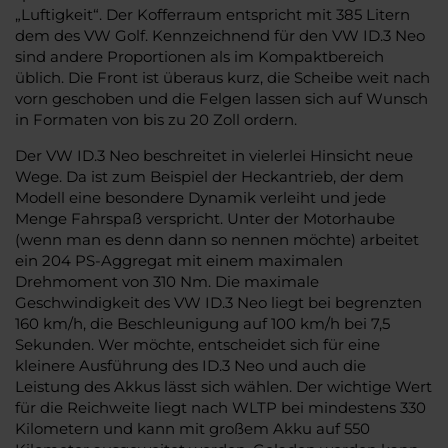
„Luftigkeit“. Der Kofferraum entspricht mit 385 Litern
dem des VW Golf. Kennzeichnend für den VW ID.3 Neo
sind andere Proportionen als im Kompaktbereich
üblich. Die Front ist überaus kurz, die Scheibe weit nach
vorn geschoben und die Felgen lassen sich auf Wunsch
in Formaten von bis zu 20 Zoll ordern.
Der VW ID.3 Neo beschreitet in vielerlei Hinsicht neue
Wege. Da ist zum Beispiel der Heckantrieb, der dem
Modell eine besondere Dynamik verleiht und jede
Menge Fahrspaß verspricht. Unter der Motorhaube
(wenn man es denn dann so nennen möchte) arbeitet
ein 204 PS-Aggregat mit einem maximalen
Drehmoment von 310 Nm. Die maximale
Geschwindigkeit des VW ID.3 Neo liegt bei begrenzten
160 km/h, die Beschleunigung auf 100 km/h bei 7,5
Sekunden. Wer möchte, entscheidet sich für eine
kleinere Ausführung des ID.3 Neo und auch die
Leistung des Akkus lässt sich wählen. Der wichtige Wert
für die Reichweite liegt nach WLTP bei mindestens 330
Kilometern und kann mit großem Akku auf 550