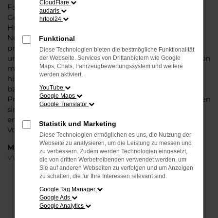
CloudFlare
Fahrzeug überzeugt vor allem in der aktuellen
audaris
Generation in den Vergleichstests und gilt in vielerlei
hrtool24
Hinsicht als Trendsetter. Wenn Sie Ihren VW ID.3 EU-
Neuwagen für Minden bei Steinböhmer kaufen,
Funktional
profitieren Sie gleich mehrfach. So bieten wir einen
Diese Technologien bieten die bestmögliche Funktionalität
umfangreichen Service und bringen eine Erfahrung von
der Webseite. Services von Drittanbietern wie Google
Maps, Chats, Fahrzeugbewertungssystem und weitere
mehr als 80 Jahren in die Beratung mit ein. Darüber
werden aktiviert.
hinaus sichern Sie sich bei jedem Kauf einen Rabatt
bzw. Nachlass, der teilweise im zweistelligen
YouTube
Google Maps
Prozentbereich liegt. VW ID.3 EU-Neuwagen für Minden
Google Translator
sind bei uns auch im Leasing zu haben und
entsprechend zu 100 Prozent Ihren individuellen
Statistik und Marketing
Vorstellungen.
Diese Technologien ermöglichen es uns, die Nutzung der
Webseite zu analysieren, um die Leistung zu messen und
Marken
zu verbessern. Zudem werden Technologien eingesetzt,
VW
die von dritten Werbetreibenden verwendet werden, um
Sie auf anderen Webseiten zu verfolgen und um Anzeigen
zu schalten, die für Ihre Interessen relevant sind.
FEHLER: NETWORK ERROR
Google Tag Manager
Google Ads
Beim Laden ist ein Fehler aufgetreten.
Google Analytics
Hier sind ein paar Tipps, die dir helfen können: