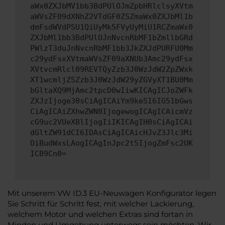
aWx0ZXJbMV1bb3BdPUlOJmZpbHRlclsyXVtm
aWVsZF09dXNhZ2VTdGF0ZSZmaWx0ZXJbMl1b
dmFsdWVdPSU1QiUyMk5FVyUyMiU1RCZmaWx0
ZXJbMl1bb3BdPUlOJnNvcnRbMF1bZmllbGRd
PWlzT3duJnNvcnRbMF1bb3JkZXJdPURFU0Mm
c29ydFsxXVtmaWVsZF09aXNUb3Amc29ydFsx
XVtvcmRlcl09REVTQyZzb3J0WzJdW2ZpZWxk
XT1wcmljZSZzb3J0WzJdW29yZGVyXT1BU0Mm
bGltaXQ9MjAmc2tpcD0wIiwKICAgICJoZWFk
ZXJzIjoge30sCiAgICAiYm9keSI6IG51bGws
CiAgICAiZXhwZWN0IjogewogICAgICAicmVz
cG9uc2VUeXBlIjogIiIKICAgIH0sCiAgICAi
dGltZW91dCI6IDAsCiAgICAicHJvZ3Jlc3Mi
OiBudWxsLAogICAgInJpc2t5IjogZmFsc2UK
ICB9Cn0=
Mit unserem VW ID.3 EU-Neuwagen Konfigurator legen
Sie Schritt für Schritt fest, mit welcher Lackierung,
welchem Motor und welchen Extras sind fortan in
Minden und Umgebung unterwegs sein möchten. Wir