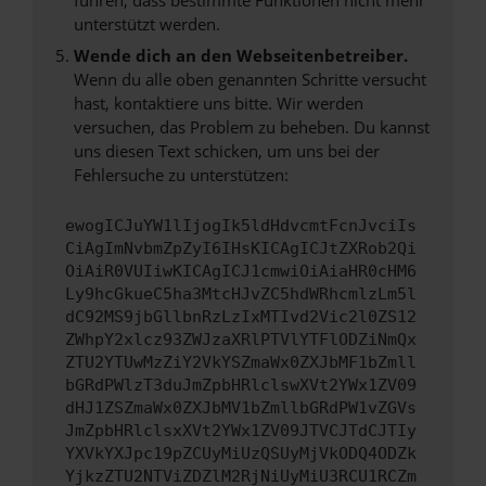
unterstützt werden.
Wende dich an den Webseitenbetreiber.
Wenn du alle oben genannten Schritte versucht
hast, kontaktiere uns bitte. Wir werden
versuchen, das Problem zu beheben. Du kannst
uns diesen Text schicken, um uns bei der
Fehlersuche zu unterstützen:
ewogICJuYW1lIjogIk5ldHdvcmtFcnJvciIs
CiAgImNvbmZpZyI6IHsKICAgICJtZXRob2Qi
OiAiR0VUIiwKICAgICJ1cmwiOiAiaHR0cHM6
Ly9hcGkueC5ha3MtcHJvZC5hdWRhcmlzLm5l
dC92MS9jbGllbnRzLzIxMTIvd2Vic2l0ZS12
ZWhpY2xlcz93ZWJzaXRlPTVlYTFlODZiNmQx
ZTU2YTUwMzZiY2VkYSZmaWx0ZXJbMF1bZmll
bGRdPWlzT3duJmZpbHRlclswXVt2YWx1ZV09
dHJ1ZSZmaWx0ZXJbMV1bZmllbGRdPW1vZGVs
JmZpbHRlclsxXVt2YWx1ZV09JTVCJTdCJTIy
YXVkYXJpc19pZCUyMiUzQSUyMjVkODQ4ODZk
YjkzZTU2NTViZDZlM2RjNiUyMiU3RCU1RCZm