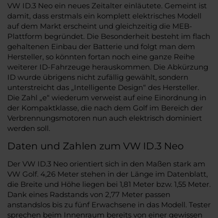
VW ID.3 Neo ein neues Zeitalter einläutete. Gemeint ist
damit, dass erstmals ein komplett elektrisches Modell
auf dem Markt erscheint und gleichzeitig die MEB-
Plattform begründet. Die Besonderheit besteht im flach
gehaltenen Einbau der Batterie und folgt man dem
Hersteller, so könnten fortan noch eine ganze Reihe
weiterer ID-Fahrzeuge herauskommen. Die Abkürzung
ID wurde übrigens nicht zufällig gewählt, sondern
unterstreicht das „Intelligente Design“ des Hersteller.
Die Zahl „e“ wiederum verweist auf eine Einordnung in
der Kompaktklasse, die nach dem Golf im Bereich der
Verbrennungsmotoren nun auch elektrisch dominiert
werden soll.
Daten und Zahlen zum VW ID.3 Neo
Der VW ID.3 Neo orientiert sich in den Maßen stark am
VW Golf. 4,26 Meter stehen in der Länge im Datenblatt,
die Breite und Höhe liegen bei 1,81 Meter bzw. 1,55 Meter.
Dank eines Radstands von 2,77 Meter passen
anstandslos bis zu fünf Erwachsene in das Modell. Tester
sprechen beim Innenraum bereits von einer gewissen