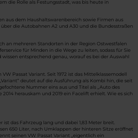
 die Rolle als Festungsstadt, was bis heute in
hmen aus dem Haushaltswarenbereich sowie Firmen aus
r über die Autobahnen A2 und A30 und die Bundesstraßen
ich an mehreren Standorten in der Region Ostwestfalen
service für Minden in die Wege zu leiten, sodass für Sie
d wissen entsprechend genau, worauf es bei der Auswahl
 VW Passat Variant. Seit 1972 ist das Mittelklassemodell
ariant“ deutet auf die Ausführung als Kombi hin, die seit
angefochtene Nummer eins aus und Titel als „Auto des
 2014 herauskam und 2019 ein Facelift erhielt. Wie es sich
ist das Fahrzeug lang und dabei 1,83 Meter breit.
ssen 650 Liter, nach Umklappen der hinteren Sitze eröffnet
 nennt seinen VW Passat Variant „eigentlich ein