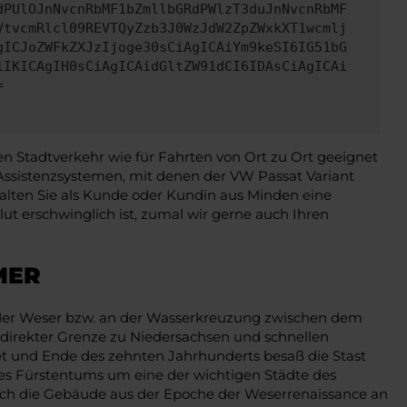
dPUlOJnNvcnRbMF1bZmllbGRdPWlzT3duJnNvcnRbMF
VtvcmRlcl09REVTQyZzb3J0WzJdW2ZpZWxkXT1wcmlj
gICJoZWFkZXJzIjoge30sCiAgICAiYm9keSI6IG51bG
iIKICAgIH0sCiAgICAidGltZW91dCI6IDAsCiAgICAi
=
n Stadtverkehr wie für Fahrten von Ort zu Ort geeignet
Assistenzsystemen, mit denen der VW Passat Variant
alten Sie als Kunde oder Kundin aus Minden eine
lut erschwinglich ist, zumal wir gerne auch Ihren
MER
an der Weser bzw. an der Wasserkreuzung zwischen dem
 direkter Grenze zu Niedersachsen und schnellen
t und Ende des zehnten Jahrhunderts besaß die Stast
ines Fürstentums um eine der wichtigen Städte des
durch die Gebäude aus der Epoche der Weserrenaissance an