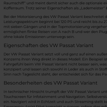
Raumschiff“ und meint damit sicher auch die optionale e
Kofferraum. Trotz seiner Eigenschaften als „Lademeister“
Bei der Motorisierung des VW Passat Variant beschreitet 
Leistungsspektrum beginnt bei 120 PS und reicht bis zu 27
mit sieben Gängen und in der Topmotorisierung vergehe
ermöglichen flinke Reisen von A nach B und wer den Plug-I
ohne lokale Emissionen unterwegs sein.
Eigenschaften des VW Passat Variant
Der VW Passat Variant setzt voll und ganz auf einen auße
Konzerns ihren Weg direkt in dieses Modell. Ein Beispiel i
Fahrgefühl beim VW Passat Variant nicht besser sein, wa
konzipiert und lassen sich sowohl in Leder als auch in S
Sinn nach Tageslicht steht, der entscheidet sich für das 
Besonderheiten des VW Passat Variant
In technischer Hinsicht trumpft der VW Passat Variant 
Touchscreen für Infotainment und Navigation. Selbstvers
ein. Navigiert wird in Echtzeit und auch Streaming stellt 
Emergency Assist fährt komplett autonom, sofern dies erfo