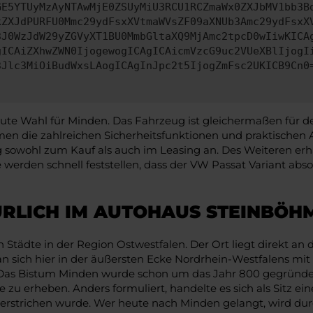
GE5YTUyMzAyNTAwMjE0ZSUyMiU3RCU1RCZmaWx0ZXJbMV1bb3B
kZXJdPURFU0Mmc29ydFsxXVtmaWVsZF09aXNUb3Amc29ydFsxX
3J0WzJdW29yZGVyXT1BU0MmbGltaXQ9MjAmc2tpcD0wIiwKICA
gICAiZXhwZWN0IjogewogICAgICAicmVzcG9uc2VUeXBlIjogI
3Jlc3MiOiBudWxsLAogICAgInJpc2t5IjogZmFsc2UKICB9Cn0
ute Wahl für Minden. Das Fahrzeug ist gleichermaßen für de
en die zahlreichen Sicherheitsfunktionen und praktischen 
 sowohl zum Kauf als auch im Leasing an. Des Weiteren erh
 werden schnell feststellen, dass der VW Passat Variant abso
ÜRLICH IM AUTOHAUS STEINBÖH
n Städte in der Region Ostwestfalen. Der Ort liegt direkt 
n sich hier in der äußersten Ecke Nordrhein-Westfalens mit
. Das Bistum Minden wurde schon um das Jahr 800 gegründe
 zu erheben. Anders formuliert, handelte es sich als Sitz e
 unterstrichen wurde. Wer heute nach Minden gelangt, wird 