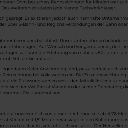
 Mindener Dom besuchen. Kennzeichnend für Minden war zudem
st. Des Weiteren existieren jede Menge Fachwerkhäuser.
tlich geprägt. Es existieren jedoch auch namhafte Unterne
weder über S-Bahn- und Regionalverbindungen der Bahn ode
böhmer besonders beliebt ist. Unser Unternehmen befindet s
chtfahrzeugen. Auf Wunsch sind wir gerne bereit, den Liefer
verfügen wir über die Erfahrung von mehr als 80 Jahren un
mt. Setzen Sie auf uns.
 den legendären Käfer Anwendung fand, passt perfekt auch zum
 Zeitrechnung bei Volkswagen ein. Die Zusatzbezeichnung „V
ick auf die Zulassungszahlen weist den Mittelklässler als un
det sich der VW Passat Variant in der achten Generation, die
in enormes Platzangebot aus.
t nur unwesentlich von denen der Limousine ab. 4,78 Meter 
sat Variant mit 1,51 Meter herausragt. In den Kofferraum pa
etrisch teilbar ist, versteht sich von selbst. Der Hersteller