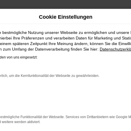
Cookie Einstellungen
EN, LEASEN, FINANZIEREN 
ie bestmögliche Nutzung unserer Webseite zu ermöglichen und unsere
hierbei Ihre Präferenzen und verarbeiten Daten für Marketing und Stati
einem späteren Zeitpunkt Ihre Meinung ändern, können Sie die Einwillig
en zum Umfang der Datenverarbeitung finden Sie hier:
Datenschutzerkl
RFEKTES FAHRZEUG FÜR MINDEN
en von uns eingesetzt:
l bleiben. Unser Vorschlag ist ein VW Passat Variant, denn
VW Passat Variant für Minden ist perfekt verarbeitet und auf
rlich, um die Kernfunktionalität der Webseite zu gewährleisten.
rauchten, sowohl eine Tageszulassung als auch einen Jahr
w. Rabatt und genießen zudem einen außergewöhnlichen Servi
ER: NETWORK ERROR
estmögliche Funktionalität der Webseite. Services von Drittanbietern wie Google 
eitere werden aktiviert.
n ist ein Fehler aufgetreten.
 ein paar Tipps, die dir helfen können: