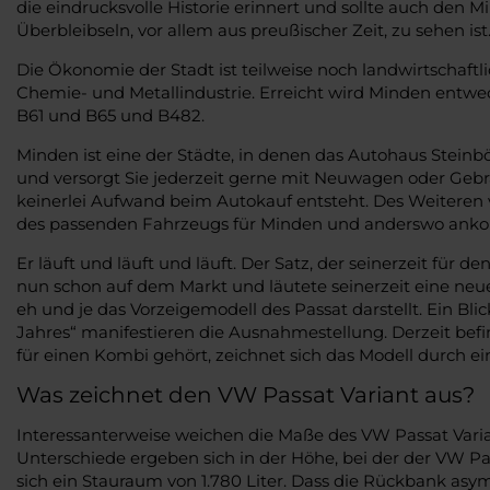
die eindrucksvolle Historie erinnert und sollte auch den
Überbleibseln, vor allem aus preußischer Zeit, zu sehen i
Die Ökonomie der Stadt ist teilweise noch landwirtschaf
Chemie- und Metallindustrie. Erreicht wird Minden ent
B61 und B65 und B482.
Minden ist eine der Städte, in denen das Autohaus Stein
und versorgt Sie jederzeit gerne mit Neuwagen oder Gebrau
keinerlei Aufwand beim Autokauf entsteht. Des Weiteren 
des passenden Fahrzeugs für Minden und anderswo ankom
Er läuft und läuft und läuft. Der Satz, der seinerzeit für
nun schon auf dem Markt und läutete seinerzeit eine neue
eh und je das Vorzeigemodell des Passat darstellt. Ein Bl
Jahres“ manifestieren die Ausnahmestellung. Derzeit befin
für einen Kombi gehört, zeichnet sich das Modell durch e
Was zeichnet den VW Passat Variant aus?
Interessanterweise weichen die Maße des VW Passat Varian
Unterschiede ergeben sich in der Höhe, bei der der VW Pas
sich ein Stauraum von 1.780 Liter. Dass die Rückbank asymm