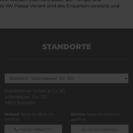
des VW Passat Variant sind das Einparken vorwärts und
STANDORTE
Steinböhmer GmbH & Co. KG
Jöllenbecker Str. 325
33613 Bielefeld
Verkauf
: heute bis 18:00 Uhr
Service
: heute bis 18:00 Uhr
geöffnet
geöffnet
+49 521-98654777
+49 521-9865432