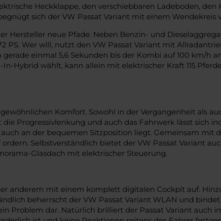
lektrische Heckklappe, den verschiebbaren Ladeboden, den 
 begnügt sich der VW Passat Variant mit einem Wendekreis v
der Hersteller neue Pfade. Neben Benzin- und Dieselaggrega
2 PS. Wer will, nutzt den VW Passat Variant mit Allradantri
n gerade einmal 5,6 Sekunden bis der Kombi auf 100 km/h 
n-Hybrid wählt, kann allein mit elektrischer Kraft 115 Pfer
rgewöhnlichen Komfort. Sowohl in der Vergangenheit als auc
st die Progressivlenkung und auch das Fahrwerk lässt sich ind
s auch an der bequemen Sitzposition liegt. Gemeinsam mit d
toff ordern. Selbstverständlich bietet der VW Passat Varian
Panorama-Glasdach mit elektrischer Steuerung.
unter anderem mit einem komplett digitalen Cockpit auf. H
tändlich beherrscht der VW Passat Variant WLAN und bindet
kein Problem dar. Natürlich brilliert der Passat Variant auch
rderlich ist und keine Reaktionen seitens des Fahrer festge