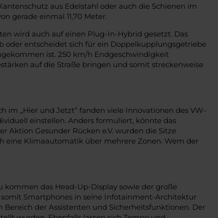
Kantenschutz aus Edelstahl oder auch die Schienen im
on gerade einmal 11,70 Meter.
ten wird auch auf einen Plug-In-Hybrid gesetzt. Das
eb oder entscheidet sich für ein Doppelkupplungsgetriebe
angekommen ist. 250 km/h Endgeschwindigkeit
destärken auf die Straße bringen und somit streckenweise
h im „Hier und Jetzt“ fanden viele Innovationen des VW-
ividuell einstellen. Anders formuliert, könnte das
er Aktion Gesunder Rücken e.V. wurden die Sitze
t auch eine Klimaautomatik über mehrere Zonen. Wem der
inzu kommen das Head-Up-Display sowie der große
 somit Smartphones in seine Infotainment-Architektur
 im Bereich der Assistenten und Sicherheitsfunktionen. Der
stellt wurden. Ebenfalls lassen sich Tempo und