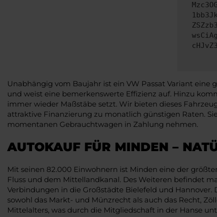
Mzc3O
1bb3J
ZSZzb
wsCiA
cHJvZ
Unabhängig vom Baujahr ist ein VW Passat Variant eine g
und weist eine bemerkenswerte Effizienz auf. Hinzu komm
immer wieder Maßstäbe setzt. Wir bieten dieses Fahrzeug
attraktive Finanzierung zu monatlich günstigen Raten. Sie
momentanen Gebrauchtwagen in Zahlung nehmen.
AUTOKAUF FÜR MINDEN – NAT
Mit seinen 82.000 Einwohnern ist Minden eine der größte
Fluss und dem Mittellandkanal. Des Weiteren befindet ma
Verbindungen in die Großstädte Bielefeld und Hannover
sowohl das Markt- und Münzrecht als auch das Recht, Zölle
Mittelalters, was durch die Mitgliedschaft in der Hanse