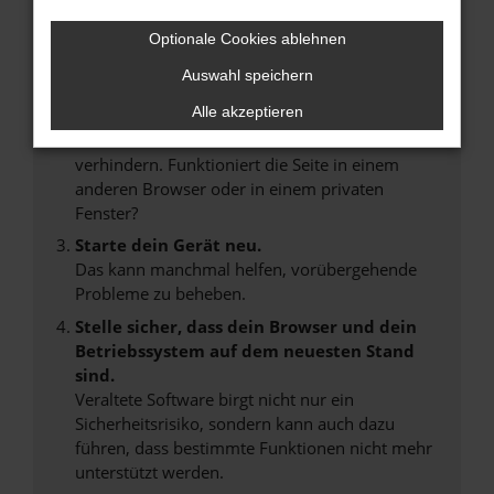
Internetverbindung.
Laden andere Webseiten, zum Beispiel deine
Optionale Cookies ablehnen
Suchmaschine?
Auswahl speichern
Prüfe deine Browsererweiterungen.
Alle akzeptieren
Manche Erweiterungen, wie Werbeblocker,
können das Laden bestimmter Seiten
verhindern. Funktioniert die Seite in einem
anderen Browser oder in einem privaten
Fenster?
Starte dein Gerät neu.
Das kann manchmal helfen, vorübergehende
Probleme zu beheben.
Stelle sicher, dass dein Browser und dein
Betriebssystem auf dem neuesten Stand
sind.
Veraltete Software birgt nicht nur ein
Sicherheitsrisiko, sondern kann auch dazu
führen, dass bestimmte Funktionen nicht mehr
unterstützt werden.