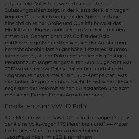
abschütteln. Mit Erfolg, wie sich angesichts der
Zulassungszahlen zeigt. In der Klasse der Kleinwagen
liegt der Polo seit eh und je an der Spitze und auch
hinsichtlich seiner Größe und Qualität beweist das
Modell seine Eigenständigkeit. Im Vergleich mit den
ersten drei Generationen des Golf ist der Polo
mittlerweile größer und hinsichtlich der Ausstattung
herrscht ohnehin fast Augenhöhe. Letzteres ist umso
interessanter, als der Polo ursprünglich als günstiges
Pendant zum längst eingestellten Audi 50 geplant war.
2017 wurde der VW Polo VI präsentiert und ist nach
Angaben seines Hersteller ein „Sub-Kompakter“, was
den hohen Anspruch unterstreicht. In optischer Hinsicht
begeistert der Polo mit seinen 15 Lackfarben und acht
möglichen Farben für das Armaturenbrett.
Eckdaten zum VW ID.Polo
4,07 Meter misst der VW ID.Polo in der Länge. Dabei ist
der kleine Volkswagen 1,75 Meter breit und 1,44 Meter
hoch. Diese Maße führen zu einer hohen
„Ladefreudigkeit“ mit 351 Liter reinem