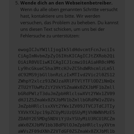
Wende dich an den Webseitenbetreiber.
Wenn du alle oben genannten Schritte versucht
hast, kontaktiere uns bitte. Wir werden
versuchen, das Problem zu beheben. Du kannst
uns diesen Text schicken, um uns bei der
Fehlersuche zu unterstützen:
ewogICJuYW1lIjogIk5ldHdvcmtFcnJvciIs
CiAgImNvbmZpZyI6IHsKICAgICJtZXRob2Qi
OiAiR0VUIiwKICAgICJ1cmwiOiAiaHR0cHM6
Ly9hcGkueC5ha3MtcHJvZC5hdWRhcmlzLm5l
dC92MS9jbGllbnRzLzIxMTIvd2Vic2l0ZS12
ZWhpY2xlcz93ZWJzaXRlPTVlYTFlODZiNmQx
ZTU2YTUwMzZiY2VkYSZmaWx0ZXJbMF1bZmll
bGRdPWlzT3duJmZpbHRlclswXVt2YWx1ZV09
dHJ1ZSZmaWx0ZXJbMV1bZmllbGRdPW1vZGVs
JmZpbHRlclsxXVt2YWx1ZV09JTVCJTdCJTIy
YXVkYXJpc19pZCUyMiUzQSUyMjVhNWNhMzE5
ZDA0Y2E5MDg5NDViYjUxYSUyMiU3RCU1RCZm
aWx0ZXJbMV1bb3BdPUlOJmZpbHRlclsyXVtm
aWVsZF09dXNhZ2VTdGF0ZSZmaWx0ZXJbMl1b