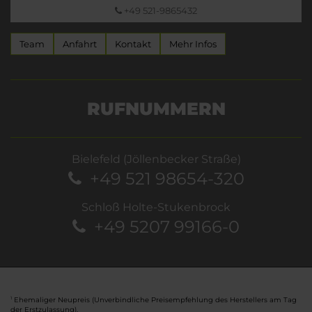
+49 521-9865432
Team
Anfahrt
Kontakt
Mehr Infos
RUFNUMMERN
Bielefeld (Jöllenbecker Straße)
+49 521 98654-320
Schloß Holte-Stukenbrock
+49 5207 99166-0
Ehemaliger Neupreis (Unverbindliche Preisempfehlung des Herstellers am Tag
1
der Erstzulassung).