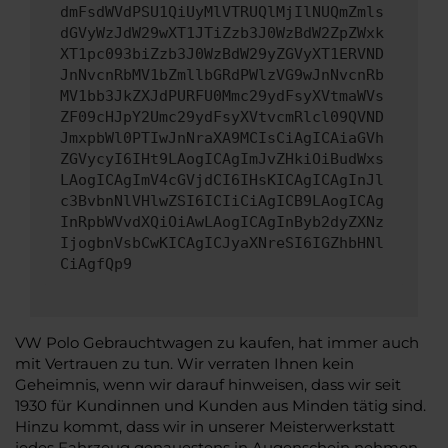
dmFsdWVdPSU1QiUyMlVTRUQlMjIlNUQmZmls
dGVyWzJdW29wXT1JTiZzb3J0WzBdW2ZpZWxk
XT1pc093biZzb3J0WzBdW29yZGVyXT1ERVND
JnNvcnRbMV1bZmllbGRdPWlzVG9wJnNvcnRb
MV1bb3JkZXJdPURFU0Mmc29ydFsyXVtmaWVs
ZF09cHJpY2Umc29ydFsyXVtvcmRlcl09QVND
JmxpbWl0PTIwJnNraXA9MCIsCiAgICAiaGVh
ZGVycyI6IHt9LAogICAgImJvZHkiOiBudWxs
LAogICAgImV4cGVjdCI6IHsKICAgICAgInJl
c3BvbnNlVHlwZSI6ICIiCiAgICB9LAogICAg
InRpbWVvdXQiOiAwLAogICAgInByb2dyZXNz
IjogbnVsbCwKICAgICJyaXNreSI6IGZhbHNl
CiAgfQp9
VW Polo Gebrauchtwagen zu kaufen, hat immer auch
mit Vertrauen zu tun. Wir verraten Ihnen kein
Geheimnis, wenn wir darauf hinweisen, dass wir seit
1930 für Kundinnen und Kunden aus Minden tätig sind.
Hinzu kommt, dass wir in unserer Meisterwerkstatt
jedes Fahrzeug genauestens in Augenschein nehmen