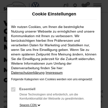
0
Zum
MENÜ
Hauptinhalt
Cookie Einstellungen
springen
VW POLO
Wir nutzen Cookies, um Ihnen die bestmögliche
GEBRAUCHTWAGEN |
Nutzung unserer Webseite zu ermöglichen und unsere
Kommunikation mit Ihnen zu verbessern. Wir
LIEFERSERVICE NACH
berücksichtigen hierbei Ihre Präferenzen und
MINDEN
verarbeiten Daten für Marketing und Statistiken nur,
wenn Sie uns Ihre Einwilligung geben. Wenn Sie zu
einem späteren Zeitpunkt Ihre Meinung ändern, können
MIT RABATT DURCH MINDEN
Sie die Einwilligung jederzeit für die Zukunft widerrufen.
Weitere Informationen zum Umfang der
Datenverarbeitung finden Sie hier:
MIT DEM VW POLO
Datenschutzerklärung
Impressum
GEBRAUCHTWAGEN
Folgende Kategorien von Cookies werden von uns eingesetzt:
Essentiell
VW Polo Gebrauchtwagen liegen im Trend und das hat
Diese Technologien sind erforderlich, um die
einen vergleichsweise einfachen Grund. Ob für Fahrten
Kernfunktionalität der Webseite zu gewährleisten.
in und um Minden oder längere Strecken: es existieren
Spaces CDN
schlichtweg kaum Fahrzeuge, die diesem Modell das