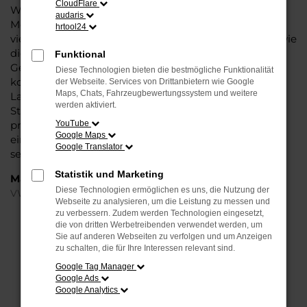
CloudFlare
Wasser reichen können. Die Qualität steht in jeder
audaris
Modellgeneration außer Frage. Hinzu kommen die
hrtool24
vielfältigen Möglichkeiten einer Individualisierung sowie
die zahlreichen Assistenzsysteme. Ein VW Polo
Funktional
Gebrauchtwagen für Minden ist ein Fahrzeug, wie es
Diese Technologien bieten die bestmögliche Funktionalität
kompletter nicht sein könnte und überzeugt durch
der Webseite. Services von Drittanbietern wie Google
Maps, Chats, Fahrzeugbewertungssystem und weitere
Langlebigkeit und einen sehr soliden Werterhalt. Bei
werden aktiviert.
Steinböhmer kommt hinzu, dass Sie sich über einen
preislichen Nachlass freuen dürfen und beim Kauf auf
YouTube
Google Maps
ein Unternehmen mit mehr als 80 Jahren Erfahrung
Google Translator
setzen.
Statistik und Marketing
Marken
Diese Technologien ermöglichen es uns, die Nutzung der
VW
Webseite zu analysieren, um die Leistung zu messen und
zu verbessern. Zudem werden Technologien eingesetzt,
die von dritten Werbetreibenden verwendet werden, um
FEHLER: NETWORK ERROR
Sie auf anderen Webseiten zu verfolgen und um Anzeigen
zu schalten, die für Ihre Interessen relevant sind.
Beim Laden ist ein Fehler aufgetreten.
Google Tag Manager
Hier sind ein paar Tipps, die dir helfen können:
Google Ads
Google Analytics
Überprüfe deine Firewall und deine