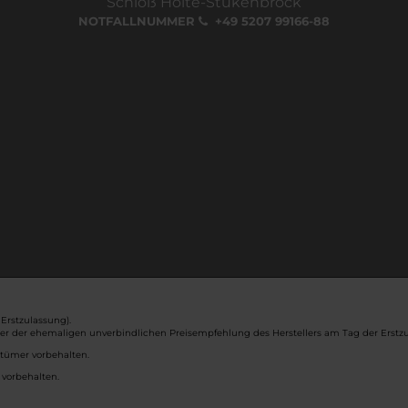
Schloß Holte-Stukenbrock
NOTFALLNUMMER
+49 5207 99166-88
Erstzulassung).
ber der ehemaligen unverbindlichen Preisempfehlung des Herstellers am Tag der Erstzu
rtümer vorbehalten.
 vorbehalten.