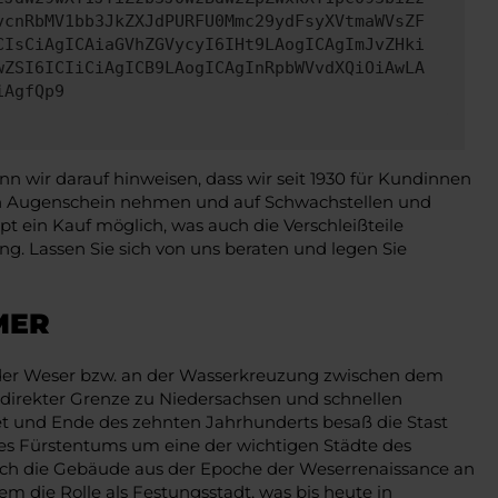
vcnRbMV1bb3JkZXJdPURFU0Mmc29ydFsyXVtmaWVsZF
CIsCiAgICAiaGVhZGVycyI6IHt9LAogICAgImJvZHki
wZSI6ICIiCiAgICB9LAogICAgInRpbWVvdXQiOiAwLA
iAgfQp9
 wir darauf hinweisen, dass wir seit 1930 für Kundinnen
 in Augenschein nehmen und auf Schwachstellen und
 ein Kauf möglich, was auch die Verschleißteile
g. Lassen Sie sich von uns beraten und legen Sie
MER
an der Weser bzw. an der Wasserkreuzung zwischen dem
 direkter Grenze zu Niedersachsen und schnellen
t und Ende des zehnten Jahrhunderts besaß die Stast
ines Fürstentums um eine der wichtigen Städte des
durch die Gebäude aus der Epoche der Weserrenaissance an
 die Rolle als Festungsstadt, was bis heute in