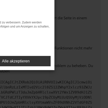
Seiten verhindern. Funktioniert die Seite in einem
nd zu verbessern. Zudem werden
rfolgen und um Anzeigen zu schalten,
m neuesten Stand sind.
 auch dazu führen, dass bestimmte Funktionen nicht mehr
Alle akzeptieren
bitte. Wir werden versuchen, das Problem zu beheben. Du
ützen:
KICAgICJtZXRob2QiOiAiR0VUIiwKICAgICJ1cmwiOi
GllbnRzLzIxMTIvd2Vic2l0ZS12ZWhpY2xlcz93ZWJz
lbGRdPWlzT3duJmZpbHRlclswXVt2YWx1ZV09dHJ1ZS
TVCJTdCJTIyYXVkYXJpc19pZCUyMiUzQSUyMjViODNl
dPUlOJmZpbHRlclsyXVtmaWVsZF09dXNhZ2VTdGF0ZS
zJdW29wXT1JTiZzb3J0WzBdW2ZpZWxkXT1pc093biZz