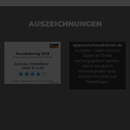
AUSZEICHNUNGEN
Es wird versucht, Inhalte
von
apps.autohauskenner.de
zu laden. Dabei können
Daten an Dritte
weitergegeben werden.
Wenn Sie damit
einverstanden sind,
klicken Sie bitte auf
"Bestätigen".
Bestätigen