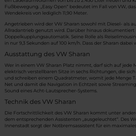
ein Laderaumvolumen von bis zu 2.430 Liter freuen und k
Fußbewegung. „Easy Open“ bedeutet im Fall von VW, dass
Wendekreis von lediglich 11,90 Meter.
Angetrieben wird der VW Sharan sowohl mit Diesel- als a
Allradantrieb genutzt wird. Darüber hinaus dokumentiert 
Doppelkupplungsautomatik. Seine Rolle als Reiselimousin
in nur 9,3 Sekunden auf 100 km/h. Dass der Sharan dabei w
Ausstattung des VW Sharan
Wer in einem VW Sharan Platz nimmt, darf sich auf jede M
elektrisch verstellbaren Sitze in sechs Richtungen, die s
und schreiben einem Quadratmeter, womit jede Menge Tages
Net und damit die Navigation in Echtzeit sowie Streaming
Sound eines Acht-Lautsprecher-Systems.
Technik des VW Sharan
Die Fortschrittlichkeit des VW Sharan kommt unter ande
dem entsprechenden Assistenten „ausgeleuchtet“. Des Wei
Innenstadt sorgt der Notbremsassistent für ein maximale