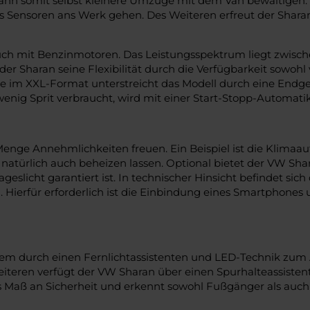
ann somit selbst kleinere Umzüge mit dem Van bewältigen. 
 Sensoren ans Werk gehen. Des Weiteren erfreut der Sharan
uch mit Benzinmotoren. Das Leistungsspektrum liegt zwische
der Sharan seine Flexibilität durch die Verfügbarkeit sowoh
e im XXL-Format unterstreicht das Modell durch eine Endges
enig Sprit verbraucht, wird mit einer Start-Stopp-Automatik
enge Annehmlichkeiten freuen. Ein Beispiel ist die Klimaau
ich natürlich auch beheizen lassen. Optional bietet der VW 
licht garantiert ist. In technischer Hinsicht befindet sic
. Hierfür erforderlich ist die Einbindung eines Smartphone
rem durch einen Fernlichtassistenten und LED-Technik zum
teren verfügt der VW Sharan über einen Spurhalteassisten
s Maß an Sicherheit und erkennt sowohl Fußgänger als auch