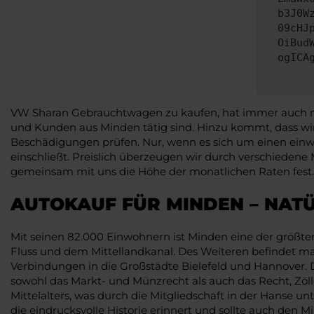
b3J0W
09cHJ
OiBud
ogICA
VW Sharan Gebrauchtwagen zu kaufen, hat immer auch mit 
und Kunden aus Minden tätig sind. Hinzu kommt, dass wi
Beschädigungen prüfen. Nur, wenn es sich um einen einw
einschließt. Preislich überzeugen wir durch verschiedene
gemeinsam mit uns die Höhe der monatlichen Raten fest. G
AUTOKAUF FÜR MINDEN – NAT
Mit seinen 82.000 Einwohnern ist Minden eine der größte
Fluss und dem Mittellandkanal. Des Weiteren befindet ma
Verbindungen in die Großstädte Bielefeld und Hannover
sowohl das Markt- und Münzrecht als auch das Recht, Zölle
Mittelalters, was durch die Mitgliedschaft in der Hanse
die eindrucksvolle Historie erinnert und sollte auch den