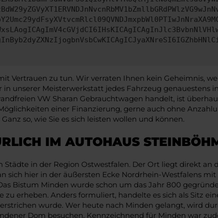
zBdW29yZGVyXT1ERVNDJnNvcnRbMV1bZmllbGRdPWlzVG9wJnN
pY2Umc29ydFsyXVtvcmRlcl09QVNDJmxpbWl0PTIwJnNraXA9M
WxsLAogICAgImV4cGVjdCI6IHsKICAgICAgInJlc3BvbnNlVHl
gInByb2dyZXNzIjogbnVsbCwKICAgICJyaXNreSI6IGZhbHNlC
Vertrauen zu tun. Wir verraten Ihnen kein Geheimnis, wenn
r in unserer Meisterwerkstatt jedes Fahrzeug genauestens
andfreien VW Sharan Gebrauchtwagen handelt, ist überhaupt
 Möglichkeiten einer Finanzierung, gerne auch ohne Anzahlun
anz so, wie Sie es sich leisten wollen und können.
ÜRLICH IM AUTOHAUS STEINBÖH
n Städte in der Region Ostwestfalen. Der Ort liegt direkt 
n sich hier in der äußersten Ecke Nordrhein-Westfalens mit
. Das Bistum Minden wurde schon um das Jahr 800 gegründe
 zu erheben. Anders formuliert, handelte es sich als Sitz e
 unterstrichen wurde. Wer heute nach Minden gelangt, wird 
 Mindener Dom besuchen. Kennzeichnend für Minden war zudem