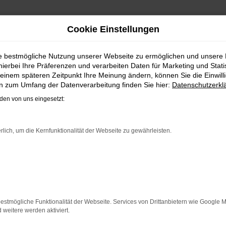
Cookie Einstellungen
GEN | LIEFERSERVICE N
ie bestmögliche Nutzung unserer Webseite zu ermöglichen und unsere
hierbei Ihre Präferenzen und verarbeiten Daten für Marketing und Stati
MIT DEM VW SHARAN GEBRAUCH
einem späteren Zeitpunkt Ihre Meinung ändern, können Sie die Einwillig
en zum Umfang der Datenverarbeitung finden Sie hier:
Datenschutzerkl
nen vergleichsweise einfachen Grund. Ob für Fahrten in u
en von uns eingesetzt:
r reichen können. Die Qualität steht in jeder Modellgenera
chen Assistenzsysteme. Ein VW Sharan Gebrauchtwagen für Min
 soliden Werterhalt. Bei Steinböhmer kommt hinzu, dass Sie
rlich, um die Kernfunktionalität der Webseite zu gewährleisten.
rfahrung setzen.
ER: NETWORK ERROR
n ist ein Fehler aufgetreten.
estmögliche Funktionalität der Webseite. Services von Drittanbietern wie Google 
 ein paar Tipps, die dir helfen können:
eitere werden aktiviert.