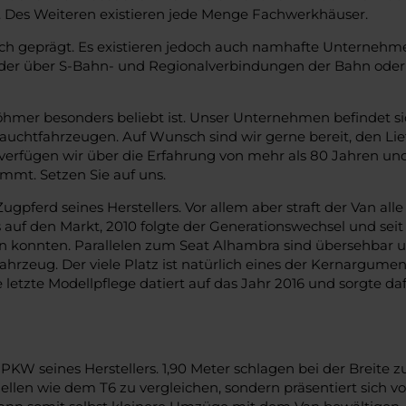
st. Des Weiteren existieren jede Menge Fachwerkhäuser.
tlich geprägt. Es existieren jedoch auch namhafte Unterne
weder über S-Bahn- und Regionalverbindungen der Bahn ode
böhmer besonders beliebt ist. Unser Unternehmen befindet s
chtfahrzeugen. Auf Wunsch sind wir gerne bereit, den Liefer
verfügen wir über die Erfahrung von mehr als 80 Jahren un
mt. Setzen Sie auf uns.
gpferd seines Herstellers. Vor allem aber straft der Van alle
 auf den Markt, 2010 folgte der Generationswechsel und seit
fen konnten. Parallelen zum Seat Alhambra sind übersehbar 
hrzeug. Der viele Platz ist natürlich eines der Kernargumen
letzte Modellpflege datiert auf das Jahr 2016 und sorgte daf
PKW seines Herstellers. 1,90 Meter schlagen bei der Breite z
llen wie dem T6 zu vergleichen, sondern präsentiert sich vol