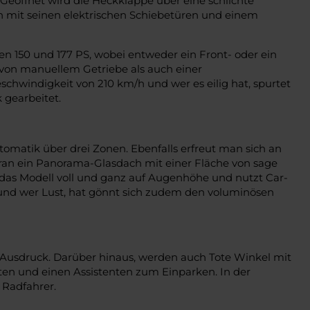
Geöffnet wird die Heckklappe über eine schlichte
 mit seinen elektrischen Schiebetüren und einem
n 150 und 177 PS, wobei entweder ein Front- oder ein
l von manuellem Getriebe als auch einer
chwindigkeit von 210 km/h und wer es eilig hat, spurtet
 gearbeitet.
tomatik über drei Zonen. Ebenfalls erfreut man sich an
Sharan ein Panorama-Glasdach mit einer Fläche von sage
h das Modell voll und ganz auf Augenhöhe und nutzt Car-
s und wer Lust, hat gönnt sich zudem den voluminösen
 Ausdruck. Darüber hinaus, werden auch Tote Winkel mit
ten und einen Assistenten zum Einparken. In der
 Radfahrer.