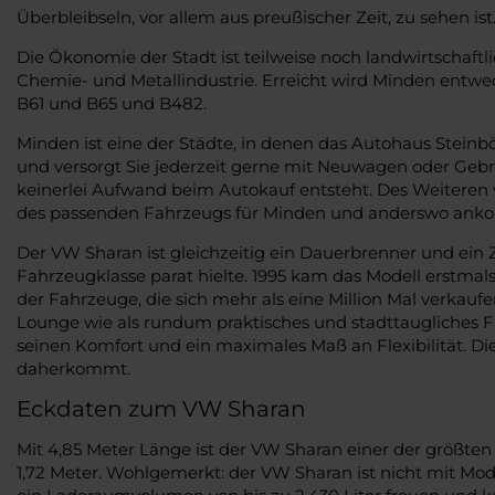
Überbleibseln, vor allem aus preußischer Zeit, zu sehen i
Die Ökonomie der Stadt ist teilweise noch landwirtschaf
Chemie- und Metallindustrie. Erreicht wird Minden ent
B61 und B65 und B482.
Minden ist eine der Städte, in denen das Autohaus Stein
und versorgt Sie jederzeit gerne mit Neuwagen oder Gebrau
keinerlei Aufwand beim Autokauf entsteht. Des Weiteren 
des passenden Fahrzeugs für Minden und anderswo ankom
Der VW Sharan ist gleichzeitig ein Dauerbrenner und ein Zu
Fahrzeugklasse parat hielte. 1995 kam das Modell erstmals
der Fahrzeuge, die sich mehr als eine Million Mal verkau
Lounge wie als rundum praktisches und stadttaugliches Fa
seinen Komfort und ein maximales Maß an Flexibilität. Die 
daherkommt.
Eckdaten zum VW Sharan
Mit 4,85 Meter Länge ist der VW Sharan einer der größten 
1,72 Meter. Wohlgemerkt: der VW Sharan ist nicht mit Mode