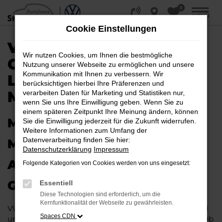
0
Zum
MENÜ
Hauptinhalt
Cookie Einstellungen
springen
VW TIGUAN ALLSPACE
Wir nutzen Cookies, um Ihnen die bestmögliche
GEBRAUCHTWAGEN |
Nutzung unserer Webseite zu ermöglichen und unsere
Kommunikation mit Ihnen zu verbessern. Wir
LIEFERSERVICE NACH
berücksichtigen hierbei Ihre Präferenzen und
MINDEN
verarbeiten Daten für Marketing und Statistiken nur,
wenn Sie uns Ihre Einwilligung geben. Wenn Sie zu
einem späteren Zeitpunkt Ihre Meinung ändern, können
MIT RABATT DURCH MINDEN
Sie die Einwilligung jederzeit für die Zukunft widerrufen.
Weitere Informationen zum Umfang der
Datenverarbeitung finden Sie hier:
MIT DEM VW TIGUAN
Datenschutzerklärung
Impressum
ALLSPACE
Folgende Kategorien von Cookies werden von uns eingesetzt:
GEBRAUCHTWAGEN
Essentiell
Diese Technologien sind erforderlich, um die
Kernfunktionalität der Webseite zu gewährleisten.
VW Tiguan Allspace Gebrauchtwagen liegen im Trend
Spaces CDN
und das hat einen vergleichsweise einfachen Grund. Ob