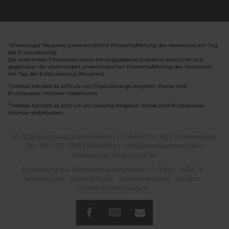
Ehemaliger Neupreis (Unverbindliche Preisempfehlung des Herstellers am Tag
1
der Erstzulassung).
Der errechnete Preisvorteil sowie die angegebene Ersparnis errechnet sich
gegenüber der ehemaligen unverbindlichen Preisempfehlung des Herstellers
am Tag der Erstzulassung (Neupreis).
2
Hierbei handelt es sich um ein Finanzierungs-Angebot. Preise sind
Bruttopreise. Irrtümer vorbehalten.
3
Hierbei handelt es sich um ein Leasing-Angebot. Preise sind Bruttopreise.
Irrtümer vorbehalten.
© 2026 Autohaus Steinböhmer GmbH & Co. KG | Jöllenbecker
Str. 325 | DE-33613 Bielefeld | info@steinboehmer.de |
Webdesign by audaris.de
Einladung zur Vorstellung des neuen ID. Polo
AGB´s
Impressum
Datenschutz
Barrierefreiheit
Azubis
Cookie Einstellungen