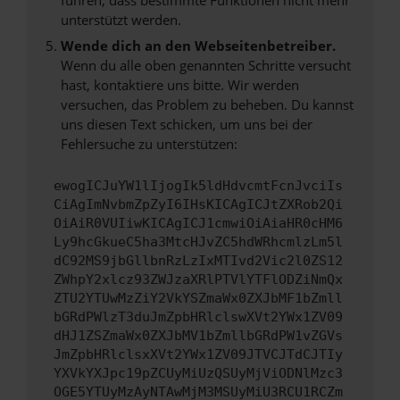
unterstützt werden.
Wende dich an den Webseitenbetreiber.
Wenn du alle oben genannten Schritte versucht
hast, kontaktiere uns bitte. Wir werden
versuchen, das Problem zu beheben. Du kannst
uns diesen Text schicken, um uns bei der
Fehlersuche zu unterstützen:
ewogICJuYW1lIjogIk5ldHdvcmtFcnJvciIs
CiAgImNvbmZpZyI6IHsKICAgICJtZXRob2Qi
OiAiR0VUIiwKICAgICJ1cmwiOiAiaHR0cHM6
Ly9hcGkueC5ha3MtcHJvZC5hdWRhcmlzLm5l
dC92MS9jbGllbnRzLzIxMTIvd2Vic2l0ZS12
ZWhpY2xlcz93ZWJzaXRlPTVlYTFlODZiNmQx
ZTU2YTUwMzZiY2VkYSZmaWx0ZXJbMF1bZmll
bGRdPWlzT3duJmZpbHRlclswXVt2YWx1ZV09
dHJ1ZSZmaWx0ZXJbMV1bZmllbGRdPW1vZGVs
JmZpbHRlclsxXVt2YWx1ZV09JTVCJTdCJTIy
YXVkYXJpc19pZCUyMiUzQSUyMjViODNlMzc3
OGE5YTUyMzAyNTAwMjM3MSUyMiU3RCU1RCZm