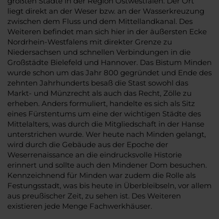
größten Städte in der Region Ostwestfalen. Der Ort
liegt direkt an der Weser bzw. an der Wasserkreuzung
zwischen dem Fluss und dem Mittellandkanal. Des
Weiteren befindet man sich hier in der äußersten Ecke
Nordrhein-Westfalens mit direkter Grenze zu
Niedersachsen und schnellen Verbindungen in die
Großstädte Bielefeld und Hannover. Das Bistum Minden
wurde schon um das Jahr 800 gegründet und Ende des
zehnten Jahrhunderts besaß die Stast sowohl das
Markt- und Münzrecht als auch das Recht, Zölle zu
erheben. Anders formuliert, handelte es sich als Sitz
eines Fürstentums um eine der wichtigen Städte des
Mittelalters, was durch die Mitgliedschaft in der Hanse
unterstrichen wurde. Wer heute nach Minden gelangt,
wird durch die Gebäude aus der Epoche der
Weserrenaissance an die eindrucksvolle Historie
erinnert und sollte auch den Mindener Dom besuchen.
Kennzeichnend für Minden war zudem die Rolle als
Festungsstadt, was bis heute in Überbleibseln, vor allem
aus preußischer Zeit, zu sehen ist. Des Weiteren
existieren jede Menge Fachwerkhäuser.