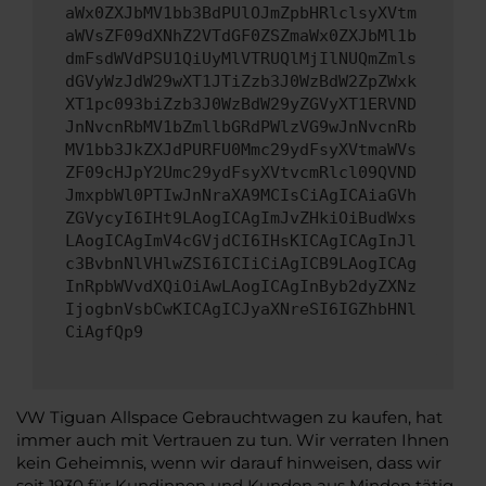
aWx0ZXJbMV1bb3BdPUlOJmZpbHRlclsyXVtm
aWVsZF09dXNhZ2VTdGF0ZSZmaWx0ZXJbMl1b
dmFsdWVdPSU1QiUyMlVTRUQlMjIlNUQmZmls
dGVyWzJdW29wXT1JTiZzb3J0WzBdW2ZpZWxk
XT1pc093biZzb3J0WzBdW29yZGVyXT1ERVND
JnNvcnRbMV1bZmllbGRdPWlzVG9wJnNvcnRb
MV1bb3JkZXJdPURFU0Mmc29ydFsyXVtmaWVs
ZF09cHJpY2Umc29ydFsyXVtvcmRlcl09QVND
JmxpbWl0PTIwJnNraXA9MCIsCiAgICAiaGVh
ZGVycyI6IHt9LAogICAgImJvZHkiOiBudWxs
LAogICAgImV4cGVjdCI6IHsKICAgICAgInJl
c3BvbnNlVHlwZSI6ICIiCiAgICB9LAogICAg
InRpbWVvdXQiOiAwLAogICAgInByb2dyZXNz
IjogbnVsbCwKICAgICJyaXNreSI6IGZhbHNl
CiAgfQp9
VW Tiguan Allspace Gebrauchtwagen zu kaufen, hat
immer auch mit Vertrauen zu tun. Wir verraten Ihnen
kein Geheimnis, wenn wir darauf hinweisen, dass wir
seit 1930 für Kundinnen und Kunden aus Minden tätig