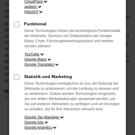
CloudFlare
für Fahrten in und um Minden oder längere Strecken:
audaris
es existieren schlichtweg kaum Fahrzeuge, die diesem
hrtool24
Modell das Wasser reichen können. Die Qualität steht in
jeder Modellgeneration außer Frage. Hinzu kommen
Funktional
die vielfältigen Möglichkeiten einer Individualisierung
Diese Technologien bieten die bestmögliche Funktionalität
sowie die zahlreichen Assistenzsysteme. Ein VW Tiguan
der Webseite. Services von Drittanbietern wie Google
Maps, Chats, Fahrzeugbewertungssystem und weitere
Allspace Gebrauchtwagen für Minden ist ein Fahrzeug,
werden aktiviert.
wie es kompletter nicht sein könnte und überzeugt
durch Langlebigkeit und einen sehr soliden Werterhalt.
YouTube
Google Maps
Bei Steinböhmer kommt hinzu, dass Sie sich über einen
Google Translator
preislichen Nachlass freuen dürfen und beim Kauf auf
ein Unternehmen mit mehr als 80 Jahren Erfahrung
Statistik und Marketing
setzen.
Diese Technologien ermöglichen es uns, die Nutzung der
Webseite zu analysieren, um die Leistung zu messen und
Marken
zu verbessern. Zudem werden Technologien eingesetzt,
VW
die von dritten Werbetreibenden verwendet werden, um
Sie auf anderen Webseiten zu verfolgen und um Anzeigen
zu schalten, die für Ihre Interessen relevant sind.
FEHLER: NETWORK ERROR
Google Tag Manager
Google Ads
Beim Laden ist ein Fehler aufgetreten.
Google Analytics
Hier sind ein paar Tipps, die dir helfen können: