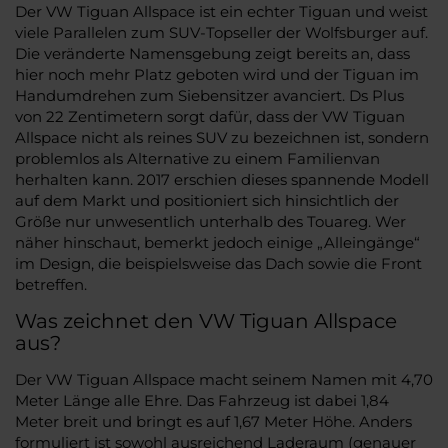
Der VW Tiguan Allspace ist ein echter Tiguan und weist
viele Parallelen zum SUV-Topseller der Wolfsburger auf.
Die veränderte Namensgebung zeigt bereits an, dass
hier noch mehr Platz geboten wird und der Tiguan im
Handumdrehen zum Siebensitzer avanciert. Ds Plus
von 22 Zentimetern sorgt dafür, dass der VW Tiguan
Allspace nicht als reines SUV zu bezeichnen ist, sondern
problemlos als Alternative zu einem Familienvan
herhalten kann. 2017 erschien dieses spannende Modell
auf dem Markt und positioniert sich hinsichtlich der
Größe nur unwesentlich unterhalb des Touareg. Wer
näher hinschaut, bemerkt jedoch einige „Alleingänge“
im Design, die beispielsweise das Dach sowie die Front
betreffen.
Was zeichnet den VW Tiguan Allspace
aus?
Der VW Tiguan Allspace macht seinem Namen mit 4,70
Meter Länge alle Ehre. Das Fahrzeug ist dabei 1,84
Meter breit und bringt es auf 1,67 Meter Höhe. Anders
formuliert ist sowohl ausreichend Laderaum (genauer