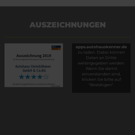
AUSZEICHNUNGEN
Es wird versucht, Inhalte
von
apps.autohauskenner.de
zu laden. Dabei können
Daten an Dritte
weitergegeben werden.
Wenn Sie damit
einverstanden sind,
klicken Sie bitte auf
"Bestätigen".
Bestätigen