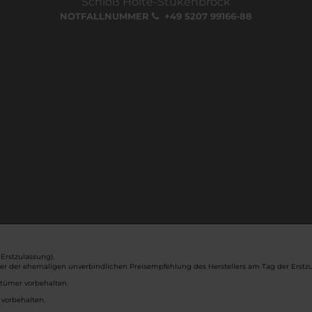
Schloß Holte-Stukenbrock
NOTFALLNUMMER
+49 5207 99166-88
Erstzulassung).
ber der ehemaligen unverbindlichen Preisempfehlung des Herstellers am Tag der Erstzu
rtümer vorbehalten.
 vorbehalten.