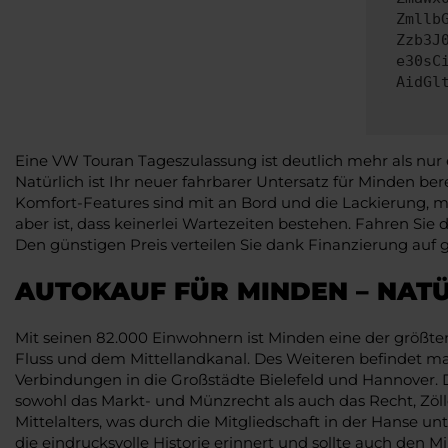
Zmllb
Zzb3J
e30sC
AidGl
Eine VW Touran Tageszulassung ist deutlich mehr als nur
Natürlich ist Ihr neuer fahrbarer Untersatz für Minden ber
Komfort-Features sind mit an Bord und die Lackierung, mi
aber ist, dass keinerlei Wartezeiten bestehen. Fahren Si
Den günstigen Preis verteilen Sie dank Finanzierung auf 
AUTOKAUF FÜR MINDEN – NAT
Mit seinen 82.000 Einwohnern ist Minden eine der größte
Fluss und dem Mittellandkanal. Des Weiteren befindet ma
Verbindungen in die Großstädte Bielefeld und Hannover
sowohl das Markt- und Münzrecht als auch das Recht, Zölle
Mittelalters, was durch die Mitgliedschaft in der Hanse
die eindrucksvolle Historie erinnert und sollte auch den