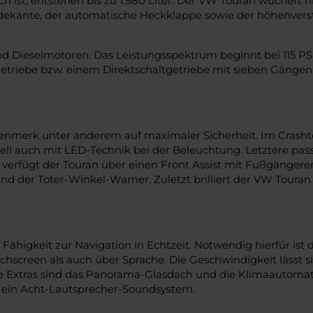
 ist, entstehen bis zu 1.980 Liter. Der VW Touran wuchert n
 Ladekante, der automatische Heckklappe sowie der höhenver
Dieselmotoren. Das Leistungsspektrum beginnt bei 115 PS und
triebe bzw. einem Direktschaltgetriebe mit sieben Gängen
ugenmerk unter anderem auf maximaler Sicherheit. Im Crash
l auch mit LED-Technik bei der Beleuchtung. Letztere passt
n verfügt der Touran über einen Front Assist mit Fußgänger
und der Toter-Winkel-Warner. Zuletzt brilliert der VW Toura
higkeit zur Navigation in Echtzeit. Notwendig hierfür ist d
chscreen als auch über Sprache. Die Geschwindigkeit lässt
e Extras sind das Panorama-Glasdach und die Klimaautomatik
 ein Acht-Lautsprecher-Soundsystem.