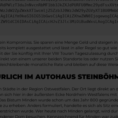
GRdPWlzT3duJnNvcnRbMF1bb3JkZXJdPURFU0Mmc29ydFsxXVt
0WzJdW2ZpZWxkXT1wcmljZSZzb3J0WzJdW29yZGVyXT1BU0Mmb
iAgICAiYm9keSI6IG51bGwsCiAgICAiZXhwZWN0IjogewogICA
tZW91dCI6IDAsCiAgICAicHJvZ3Jlc3MiOiBudWxsLAogICAgI
 ein Kompromiss. Sie sparen eine Menge Geld und steigen in
eits komplett ausgestattet und lässt in aller Regel so gut w
t der Sie künftig mit Ihrer VW Touran Tageszulassung durch 
e direkt von einem unserer beiden Standorte los oder nutze
gleichbleibende monatliche Rate und bleiben auf diese Weise
ÜRLICH IM AUTOHAUS STEINBÖH
n Städte in der Region Ostwestfalen. Der Ort liegt direkt 
n sich hier in der äußersten Ecke Nordrhein-Westfalens mit
. Das Bistum Minden wurde schon um das Jahr 800 gegründe
 zu erheben. Anders formuliert, handelte es sich als Sitz e
 unterstrichen wurde. Wer heute nach Minden gelangt, wird 
 Mindener Dom besuchen. Kennzeichnend für Minden war zudem