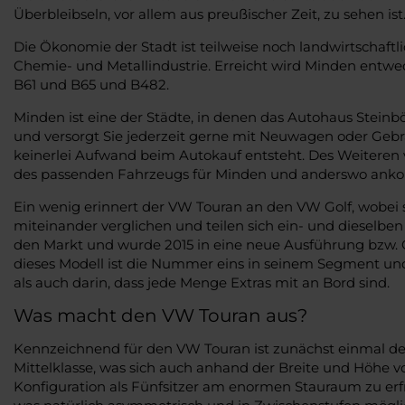
Überbleibseln, vor allem aus preußischer Zeit, zu sehen i
Die Ökonomie der Stadt ist teilweise noch landwirtschaf
Chemie- und Metallindustrie. Erreicht wird Minden ent
B61 und B65 und B482.
Minden ist eine der Städte, in denen das Autohaus Stein
und versorgt Sie jederzeit gerne mit Neuwagen oder Gebrau
keinerlei Aufwand beim Autokauf entsteht. Des Weiteren 
des passenden Fahrzeugs für Minden und anderswo ankom
Ein wenig erinnert der VW Touran an den VW Golf, wobei 
miteinander verglichen und teilen sich ein- und dieselben
den Markt und wurde 2015 in eine neue Ausführung bzw. 
dieses Modell ist die Nummer eins in seinem Segment und v
als auch darin, dass jede Menge Extras mit an Bord sind.
Was macht den VW Touran aus?
Kennzeichnend für den VW Touran ist zunächst einmal dess
Mittelklasse, was sich auch anhand der Breite und Höhe von
Konfiguration als Fünfsitzer am enormen Stauraum zu erfre