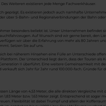
st. Des Weiteren existieren jede Menge Fachwerkhäuser.
tlich geprägt. Es existieren jedoch auch namhafte Unterne
weder über S-Bahn- und Regionalverbindungen der Bahn ode
böhmer besonders beliebt ist. Unser Unternehmen befindet s
chtfahrzeugen. Auf Wunsch sind wir gerne bereit, den Liefer
verfügen wir über die Erfahrung von mehr als 80 Jahren un
mt. Setzen Sie auf uns.
sich bei näherem Hinsehen eine Fülle an Unterschiede off
 Plattform. Der Unterschied liegt darin, dass der Touran als
Generation II überführt. Eine weitere Gemeinsamkeit mit d
erkauft sich Jahr für Jahr rund 100.000-fach. Gründe für di
en Länge von 4,53 Meter, die alle direkten Vergleiche mit d
 1,83 Meter bzw. 1,63 Meter zeigt. Entsprechend ist sogar mö
uen. Flexibilität ist dabei Trumpf und allein der Kofferrau