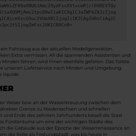
maWVsZF09aXNUb3Amc29ydFsxXVtvcmRlcl09REVTQy
GltaXQ9MjAmc2tpcD0wIiwKICAgICJoZWFkZXJzIjog
gICAicmVzcG9uc2VUeXBlIjogIiIKICAgIH0sCiAgIC
nJpc2t5IjogZmFsc2UKICB9Cn0=
 ein Fahrzeug aus der aktuellen Modellgeneration.
ie kein Extra vermissen. All die spannenden Assistenten und
Minden fahren, wird Ihnen ebenfalls gefallen. Das Tollste
n Sie unseren Lieferservice nach Minden und Umgebung.
 liquide.
MER
an der Weser bzw. an der Wasserkreuzung zwischen dem
 direkter Grenze zu Niedersachsen und schnellen
t und Ende des zehnten Jahrhunderts besaß die Stast
ines Fürstentums um eine der wichtigen Städte des
durch die Gebäude aus der Epoche der Weserrenaissance an
 die Rolle als Festungsstadt, was bis heute in