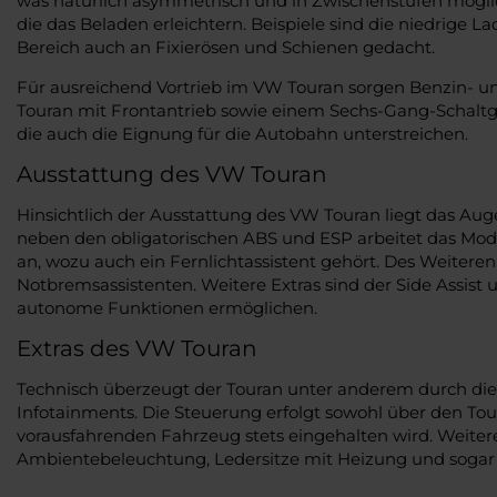
was natürlich asymmetrisch und in Zwischenstufen möglich
die das Beladen erleichtern. Beispiele sind die niedrige
Bereich auch an Fixierösen und Schienen gedacht.
Für ausreichend Vortrieb im VW Touran sorgen Benzin- und 
Touran mit Frontantrieb sowie einem Sechs-Gang-Schaltge
die auch die Eignung für die Autobahn unterstreichen.
Ausstattung des VW Touran
Hinsichtlich der Ausstattung des VW Touran liegt das A
neben den obligatorischen ABS und ESP arbeitet das Model
an, wozu auch ein Fernlichtassistent gehört. Des Weitere
Notbremsassistenten. Weitere Extras sind der Side Assist 
autonome Funktionen ermöglichen.
Extras des VW Touran
Technisch überzeugt der Touran unter anderem durch die Fä
Infotainments. Die Steuerung erfolgt sowohl über den Tou
vorausfahrenden Fahrzeug stets eingehalten wird. Weiter
Ambientebeleuchtung, Ledersitze mit Heizung und sogar