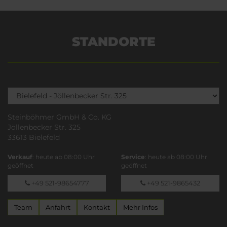
STANDORTE
Steinböhmer GmbH & Co. KG
Jöllenbecker Str. 325
33613 Bielefeld
Verkauf
: heute ab 08:00 Uhr
Service
: heute ab 08:00 Uhr
geöffnet
geöffnet
+49 521-98654777
+49 521-9865432
Team
Anfahrt
Kontakt
Mehr Infos