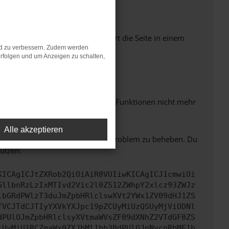
Seiten verhindern. Funktioniert die Seite in einem
nd zu verbessern. Zudem werden
rfolgen und um Anzeigen zu schalten,
m neuesten Stand sind.
 auch dazu führen, dass bestimmte Funktionen nicht mehr
Alle akzeptieren
bitte. Wir werden versuchen, das Problem zu beheben. Du
ützen:
KICAgICJtZXRob2QiOiAiR0VUIiwKICAgICJ1cmwiOi
GllbnRzLzIxMTIvd2Vic2l0ZS12ZWhpY2xlcz93ZWJz
lbGRdPWlzT3duJmZpbHRlclswXVt2YWx1ZV09dHJ1ZS
TVCJTdCJTIyYXVkYXJpc19pZCUyMiUzQSUyMjViODNl
dPUlOJmZpbHRlclsyXVtmaWVsZF09dXNhZ2VTdGF0ZS
iUyMiU1RCZmaWx0ZXJbMl1bb3BdPUlOJnNvcnRbMF1b