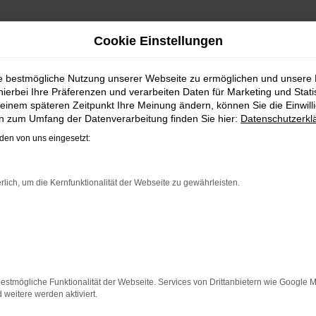
Cookie Einstellungen
UNG | LIEFERSERVICE NA
ie bestmögliche Nutzung unserer Webseite zu ermöglichen und unsere
hierbei Ihre Präferenzen und verarbeiten Daten für Marketing und Stati
BATT: IHRE VW TOURAN TAGESZ
einem späteren Zeitpunkt Ihre Meinung ändern, können Sie die Einwillig
en zum Umfang der Datenverarbeitung finden Sie hier:
Datenschutzerkl
nd Kunden aus Minden und anderswo erhalten bei Steinböhm
en von uns eingesetzt:
sung: das klingt wie ein Trick und ist in der Tat ein kleine
 werden stets nur enge Korridore für die Preissetzung bei 
derswo zugelassen wurde. Dabei versteht sich von selbst, d
rlich, um die Kernfunktionalität der Webseite zu gewährleisten.
ER: NETWORK ERROR
n ist ein Fehler aufgetreten.
estmögliche Funktionalität der Webseite. Services von Drittanbietern wie Google 
 ein paar Tipps, die dir helfen können:
eitere werden aktiviert.