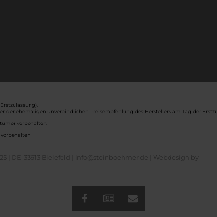
Erstzulassung).
ber der ehemaligen unverbindlichen Preisempfehlung des Herstellers am Tag der Erstzu
rtümer vorbehalten.
 vorbehalten.
5 | DE-33613 Bielefeld | info@steinboehmer.de |
Webdesign by