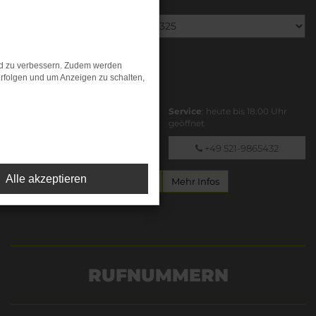
Steinböhmer GmbH & Co. KG
nd zu verbessern. Zudem werden
Jöllenbecker Str. 325
rfolgen und um Anzeigen zu schalten,
33613 Bielefeld
Verkauf
: heute bis 18:00 Uhr
Service
: heute bis 18:00 Uhr
geöffnet
geöffnet
+49 521-98654777
+49 521-9865432
Alle akzeptieren
Team
Anfahrt
Kontakt
Mehr Infos
RUFNUMMERN