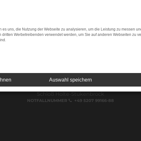
Verkauf:
Mo. - Fr.: 08.00 - 18.00 Uhr
Sa.: 09.00 - 13.00 Uhr
Service:
 es uns, die Nutzung der Webseite zu analysieren, um die Leistung zu messen u
Mo. - Fr.: 07.00 - 18.00 Uhr
on dritten Werbetreibenden verwendet werden, um Sie auf anderen Webseiten zu ve
Sa.: 09.00 - 13.00 Uhr
ind.
24H NOTDIENSTNUMMER
Bielefeld (Jöllenbecker Straße)
ehnen
Auswahl speichern
NOTFALLNUMMER
+49 521 98654-333
Schloß Holte-Stukenbrock
NOTFALLNUMMER
+49 5207 99166-88