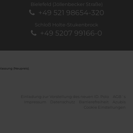
Bielefeld (Jöllenbecker Straße)
+49 521 98654-320
Schloß Holte-Stukenbrock
+49 5207 99166-0
lassung (Neupreis).
Einladung zur Vorstellung des neuen ID. Polo
AGB´s
Impressum
Datenschutz
Barrierefreiheit
Azubis
Cookie Einstellungen