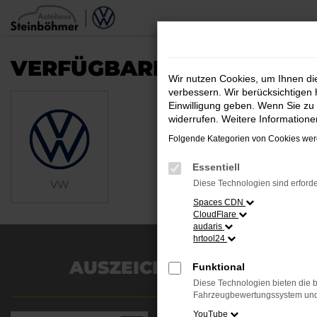
Zum
Hauptinhalt
springen
VERFÜGBARE MARKEN
Wir nutzen Cookies, um Ihnen d
verbessern. Wir berücksichtigen 
Einwilligung geben. Wenn Sie zu 
widerrufen. Weitere Information
Folgende Kategorien von Cookies werd
Essentiell
VW
Diese Technologien sind erforde
Spaces CDN
CloudFlare
audaris
hrtool24
AUSZEICHNUNGEN
Funktional
Diese Technologien bieten die b
Es wird versucht, Inhalte
Fahrzeugbewertungssystem und w
von
YouTube