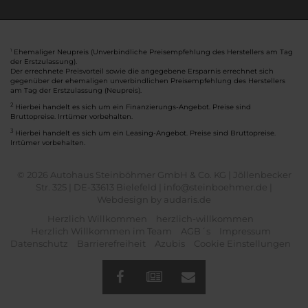
Ehemaliger Neupreis (Unverbindliche Preisempfehlung des Herstellers am Tag
1
der Erstzulassung).
Der errechnete Preisvorteil sowie die angegebene Ersparnis errechnet sich
gegenüber der ehemaligen unverbindlichen Preisempfehlung des Herstellers
am Tag der Erstzulassung (Neupreis).
2
Hierbei handelt es sich um ein Finanzierungs-Angebot. Preise sind
Bruttopreise. Irrtümer vorbehalten.
3
Hierbei handelt es sich um ein Leasing-Angebot. Preise sind Bruttopreise.
Irrtümer vorbehalten.
© 2026 Autohaus Steinböhmer GmbH & Co. KG | Jöllenbecker
Str. 325 | DE-33613 Bielefeld | info@steinboehmer.de |
Webdesign by audaris.de
Herzlich Willkommen
herzlich-willkommen
Herzlich Willkommen im Team
AGB´s
Impressum
Datenschutz
Barrierefreiheit
Azubis
Cookie Einstellungen