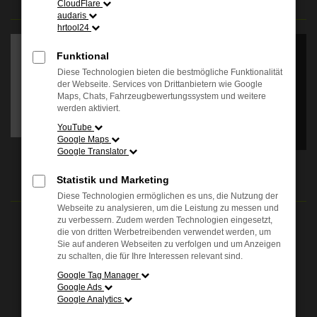
CloudFlare
audaris
Es wird versucht, Inhalte
hrtool24
von
apps.autohauskenner.de
Funktional
zu laden. Dabei können
Diese Technologien bieten die bestmögliche Funktionalität
Daten an Dritte
der Webseite. Services von Drittanbietern wie Google
weitergegeben werden.
Maps, Chats, Fahrzeugbewertungssystem und weitere
Wenn Sie damit
werden aktiviert.
einverstanden sind, klicken
Sie bitte auf "Bestätigen".
YouTube
Google Maps
Google Translator
Bestätigen
ÖFFNUNGSZEITEN
Statistik und Marketing
Diese Technologien ermöglichen es uns, die Nutzung der
Webseite zu analysieren, um die Leistung zu messen und
zu verbessern. Zudem werden Technologien eingesetzt,
Verkauf:
die von dritten Werbetreibenden verwendet werden, um
Mo. - Fr.: 08.00 - 18.00 Uhr
Sie auf anderen Webseiten zu verfolgen und um Anzeigen
Sa.: 09.00 - 13.00 Uhr
zu schalten, die für Ihre Interessen relevant sind.
Google Tag Manager
Service:
Google Ads
Mo. - Fr.: 07.00 - 18.00 Uhr
Google Analytics
Sa.: 09.00 - 13.00 Uhr