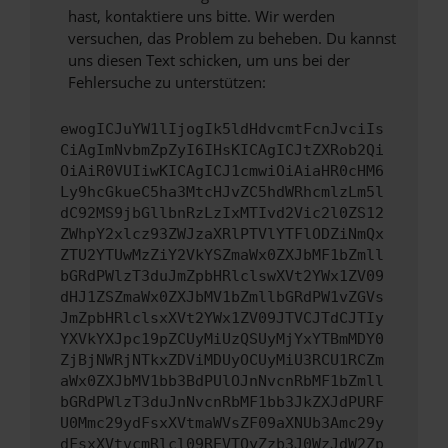
hast, kontaktiere uns bitte. Wir werden
versuchen, das Problem zu beheben. Du kannst
uns diesen Text schicken, um uns bei der
Fehlersuche zu unterstützen:
ewogICJuYW1lIjogIk5ldHdvcmtFcnJvciIs
CiAgImNvbmZpZyI6IHsKICAgICJtZXRob2Qi
OiAiR0VUIiwKICAgICJ1cmwiOiAiaHR0cHM6
Ly9hcGkueC5ha3MtcHJvZC5hdWRhcmlzLm5l
dC92MS9jbGllbnRzLzIxMTIvd2Vic2l0ZS12
ZWhpY2xlcz93ZWJzaXRlPTVlYTFlODZiNmQx
ZTU2YTUwMzZiY2VkYSZmaWx0ZXJbMF1bZmll
bGRdPWlzT3duJmZpbHRlclswXVt2YWx1ZV09
dHJ1ZSZmaWx0ZXJbMV1bZmllbGRdPW1vZGVs
JmZpbHRlclsxXVt2YWx1ZV09JTVCJTdCJTIy
YXVkYXJpc19pZCUyMiUzQSUyMjYxYTBmMDY0
ZjBjNWRjNTkxZDViMDUyOCUyMiU3RCU1RCZm
aWx0ZXJbMV1bb3BdPUlOJnNvcnRbMF1bZmll
bGRdPWlzT3duJnNvcnRbMF1bb3JkZXJdPURF
U0Mmc29ydFsxXVtmaWVsZF09aXNUb3Amc29y
dFsxXVtvcmRlcl09REVTQyZzb3J0WzJdW2Zp