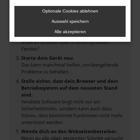
Suchmaschine?
Optionale Cookies ablehnen
Prüfe deine Browsererweiterungen.
Manche Erweiterungen, wie Werbeblocker,
Auswahl speichern
können das Laden bestimmter Seiten
Alle akzeptieren
verhindern. Funktioniert die Seite in einem
anderen Browser oder in einem privaten
Fenster?
Starte dein Gerät neu.
Das kann manchmal helfen, vorübergehende
Probleme zu beheben.
Stelle sicher, dass dein Browser und dein
Betriebssystem auf dem neuesten Stand
sind.
Veraltete Software birgt nicht nur ein
Sicherheitsrisiko, sondern kann auch dazu
führen, dass bestimmte Funktionen nicht mehr
unterstützt werden.
Wende dich an den Webseitenbetreiber.
Wenn du alle oben genannten Schritte versucht