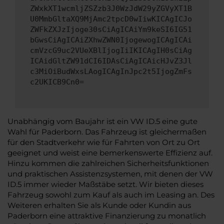
ZWxkXT1wcmljZSZzb3J0WzJdW29yZGVyXT1B
U0MmbGltaXQ9MjAmc2tpcD0wIiwKICAgICJo
ZWFkZXJzIjoge30sCiAgICAiYm9keSI6IG51
bGwsCiAgICAiZXhwZWN0IjogewogICAgICAi
cmVzcG9uc2VUeXBlIjogIiIKICAgIH0sCiAg
ICAidGltZW91dCI6IDAsCiAgICAicHJvZ3Jl
c3MiOiBudWxsLAogICAgInJpc2t5IjogZmFs
c2UKICB9Cn0=
Unabhängig vom Baujahr ist ein VW ID.5 eine gute
Wahl für Paderborn. Das Fahrzeug ist gleichermaßen
für den Stadtverkehr wie für Fahrten von Ort zu Ort
geeignet und weist eine bemerkenswerte Effizienz auf.
Hinzu kommen die zahlreichen Sicherheitsfunktionen
und praktischen Assistenzsystemen, mit denen der VW
ID.5 immer wieder Maßstäbe setzt. Wir bieten dieses
Fahrzeug sowohl zum Kauf als auch im Leasing an. Des
Weiteren erhalten Sie als Kunde oder Kundin aus
Paderborn eine attraktive Finanzierung zu monatlich