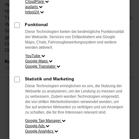
CloudFlare
Weise können Sie unbedenklich sowohl einen
audaris
Neuwagen als auch einen Gebrauchten, sowohl eine
hrtool24
Tageszulassung als auch einen Jahreswagen erwerben.
Wenn Sie sich für Steinböhmer entscheiden, erhalten
Funktional
Sie einen erheblichen Nachlass bzw. Rabatt und
Diese Technologien bieten die bestmögliche Funktionalität
genießen zudem einen außergewöhnlichen Service.
der Webseite. Services von Drittanbietern wie Google
Maps, Chats, Fahrzeugbewertungssystem und weitere
Das beginnt bei der Beratung und setzt sich mit vielen
werden aktiviert.
Dienstleistungen unserer Meisterwerkstatt fort.
YouTube
Kategorie
Google Maps
Google Translator
VW ID.5 Neuwagen Paderborn
Statistik und Marketing
Diese Technologien ermöglichen es uns, die Nutzung der
FEHLER: NETWORK ERROR
Webseite zu analysieren, um die Leistung zu messen und
zu verbessern. Zudem werden Technologien eingesetzt,
die von dritten Werbetreibenden verwendet werden, um
Beim Laden ist ein Fehler aufgetreten.
Sie auf anderen Webseiten zu verfolgen und um Anzeigen
Hier sind ein paar Tipps, die dir helfen können:
zu schalten, die für Ihre Interessen relevant sind.
Google Tag Manager
Überprüfe deine Firewall und deine
Google Ads
Internetverbindung.
Google Analytics
Laden andere Webseiten, zum Beispiel deine