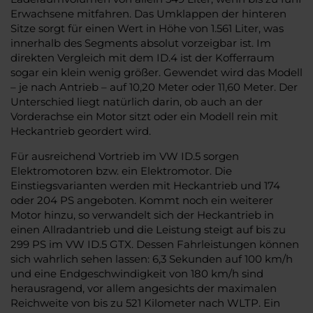
Erwachsene mitfahren. Das Umklappen der hinteren
Sitze sorgt für einen Wert in Höhe von 1.561 Liter, was
innerhalb des Segments absolut vorzeigbar ist. Im
direkten Vergleich mit dem ID.4 ist der Kofferraum
sogar ein klein wenig größer. Gewendet wird das Modell
– je nach Antrieb – auf 10,20 Meter oder 11,60 Meter. Der
Unterschied liegt natürlich darin, ob auch an der
Vorderachse ein Motor sitzt oder ein Modell rein mit
Heckantrieb geordert wird.
Für ausreichend Vortrieb im VW ID.5 sorgen
Elektromotoren bzw. ein Elektromotor. Die
Einstiegsvarianten werden mit Heckantrieb und 174
oder 204 PS angeboten. Kommt noch ein weiterer
Motor hinzu, so verwandelt sich der Heckantrieb in
einen Allradantrieb und die Leistung steigt auf bis zu
299 PS im VW ID.5 GTX. Dessen Fahrleistungen können
sich wahrlich sehen lassen: 6,3 Sekunden auf 100 km/h
und eine Endgeschwindigkeit von 180 km/h sind
herausragend, vor allem angesichts der maximalen
Reichweite von bis zu 521 Kilometer nach WLTP. Ein