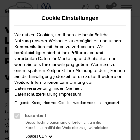
0
Zum
MENÜ
Hauptinhalt
Cookie Einstellungen
springen
VW ID.5 KAUFEN,
Wir nutzen Cookies, um Ihnen die bestmögliche
LEASEN, FINANZIEREN |
Nutzung unserer Webseite zu ermöglichen und unsere
Kommunikation mit Ihnen zu verbessern. Wir
LIEFERSERVICE NACH
berücksichtigen hierbei Ihre Präferenzen und
PADERBORN
verarbeiten Daten für Marketing und Statistiken nur,
wenn Sie uns Ihre Einwilligung geben. Wenn Sie zu
einem späteren Zeitpunkt Ihre Meinung ändern, können
VW ID.5 – IHR PERFEKTES
Sie die Einwilligung jederzeit für die Zukunft widerrufen.
Weitere Informationen zum Umfang der
Datenverarbeitung finden Sie hier:
FAHRZEUG FÜR PADERBORN
Datenschutzerklärung
Impressum
Folgende Kategorien von Cookies werden von uns eingesetzt:
Sie möchten in Paderborn und Umgebung mobil sein
bzw. mobil bleiben. Unser Vorschlag ist ein VW ID.5,
Essentiell
denn dieses Fahrzeug vereint eine ganze Reihe an
Diese Technologien sind erforderlich, um die
Vorzügen. Da ist zunächst einmal die Tradition des
Kernfunktionalität der Webseite zu gewährleisten.
Herstellers. Ein VW ID.5 für Paderborn ist perfekt
Spaces CDN
verarbeitet und auf Langlebigkeit ausgelegt. Auf diese