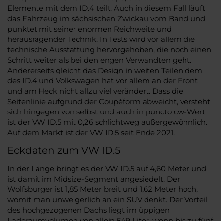
Elemente mit dem ID.4 teilt. Auch in diesem Fall läuft
das Fahrzeug im sächsischen Zwickau vom Band und
punktet mit seiner enormen Reichweite und
herausragender Technik. In Tests wird vor allem die
technische Ausstattung hervorgehoben, die noch einen
Schritt weiter als bei den engen Verwandten geht.
Andererseits gleicht das Design in weiten Teilen dem
des ID.4 und Volkswagen hat vor allem an der Front
und am Heck nicht allzu viel verändert. Dass die
Seitenlinie aufgrund der Coupéform abweicht, versteht
sich hingegen von selbst und auch in puncto cw-Wert
ist der VW ID.5 mit 0,26 schlichtweg außergewöhnlich.
Auf dem Markt ist der VW ID.5 seit Ende 2021.
Eckdaten zum VW ID.5
In der Länge bringt es der VW ID.5 auf 4,60 Meter und
ist damit im Midsize-Segment angesiedelt. Der
Wolfsburger ist 1,85 Meter breit und 1,62 Meter hoch,
womit man unweigerlich an ein SUV denkt. Der Vorteil
des hochgezogenen Dachs liegt im üppigen
Laderaumvolumen von allein 549 Liter, wenn bis zu fünf