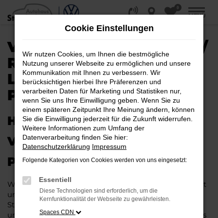
0
Zum
MENÜ
Hauptinhalt
Cookie Einstellungen
springen
VW ID.7 EU-NEUWAGEN /
Wir nutzen Cookies, um Ihnen die bestmögliche
REIMPORT |
Nutzung unserer Webseite zu ermöglichen und unsere
Kommunikation mit Ihnen zu verbessern. Wir
LIEFERSERVICE NACH
berücksichtigen hierbei Ihre Präferenzen und
PADERBORN
verarbeiten Daten für Marketing und Statistiken nur,
wenn Sie uns Ihre Einwilligung geben. Wenn Sie zu
einem späteren Zeitpunkt Ihre Meinung ändern, können
HERAUSRAGENDE QUALITÄT:
Sie die Einwilligung jederzeit für die Zukunft widerrufen.
Weitere Informationen zum Umfang der
Datenverarbeitung finden Sie hier:
VW ID.7 EU-NEUWAGEN FÜR
Datenschutzerklärung
Impressum
PADERBORN
Folgende Kategorien von Cookies werden von uns eingesetzt:
Essentiell
Wer in puncto Qualität keinerlei Kompromisse eingeht
Diese Technologien sind erforderlich, um die
und bei Fahrten durch Paderborn auf dem neuesten
Kernfunktionalität der Webseite zu gewährleisten.
Stand der Automobiltechnik sein möchte, landet
Spaces CDN
unweigerlich bei einem VW ID.7 EU-Neuwagen. Dieses