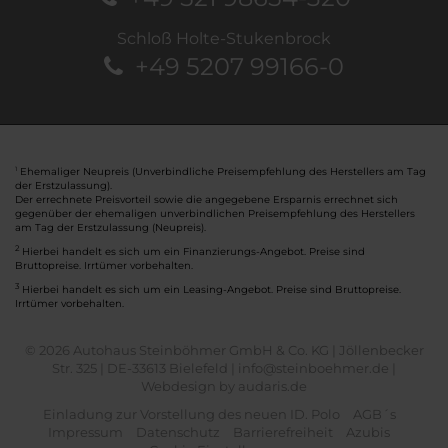
Schloß Holte-Stukenbrock
+49 5207 99166-0
Ehemaliger Neupreis (Unverbindliche Preisempfehlung des Herstellers am Tag
1
der Erstzulassung).
Der errechnete Preisvorteil sowie die angegebene Ersparnis errechnet sich
gegenüber der ehemaligen unverbindlichen Preisempfehlung des Herstellers
am Tag der Erstzulassung (Neupreis).
2
Hierbei handelt es sich um ein Finanzierungs-Angebot. Preise sind
Bruttopreise. Irrtümer vorbehalten.
3
Hierbei handelt es sich um ein Leasing-Angebot. Preise sind Bruttopreise.
Irrtümer vorbehalten.
© 2026 Autohaus Steinböhmer GmbH & Co. KG | Jöllenbecker
Str. 325 | DE-33613 Bielefeld | info@steinboehmer.de |
Webdesign by audaris.de
Einladung zur Vorstellung des neuen ID. Polo
AGB´s
Impressum
Datenschutz
Barrierefreiheit
Azubis