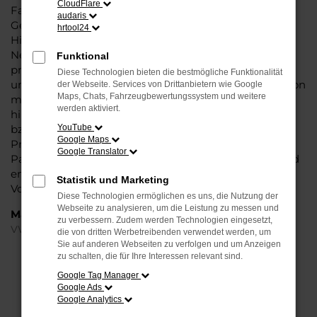
CloudFlare
Fahrzeug überzeugt vor allem in der aktuellen
audaris
Generation in den Vergleichstests und gilt in vielerlei
hrtool24
Hinsicht als Trendsetter. Wenn Sie Ihren VW ID.7 EU-
Neuwagen für Paderborn bei Steinböhmer kaufen,
Funktional
profitieren Sie gleich mehrfach. So bieten wir einen
Diese Technologien bieten die bestmögliche Funktionalität
umfangreichen Service und bringen eine Erfahrung von
der Webseite. Services von Drittanbietern wie Google
Maps, Chats, Fahrzeugbewertungssystem und weitere
mehr als 80 Jahren in die Beratung mit ein. Darüber
werden aktiviert.
hinaus sichern Sie sich bei jedem Kauf einen Rabatt
bzw. Nachlass, der teilweise im zweistelligen
YouTube
Google Maps
Prozentbereich liegt. VW ID.7 EU-Neuwagen für
Google Translator
Paderborn sind bei uns auch im Leasing zu haben und
entsprechend zu 100 Prozent Ihren individuellen
Statistik und Marketing
Vorstellungen.
Diese Technologien ermöglichen es uns, die Nutzung der
Webseite zu analysieren, um die Leistung zu messen und
Marken
zu verbessern. Zudem werden Technologien eingesetzt,
VW
die von dritten Werbetreibenden verwendet werden, um
Sie auf anderen Webseiten zu verfolgen und um Anzeigen
zu schalten, die für Ihre Interessen relevant sind.
FEHLER: NETWORK ERROR
Google Tag Manager
Google Ads
Beim Laden ist ein Fehler aufgetreten.
Google Analytics
Hier sind ein paar Tipps, die dir helfen können: