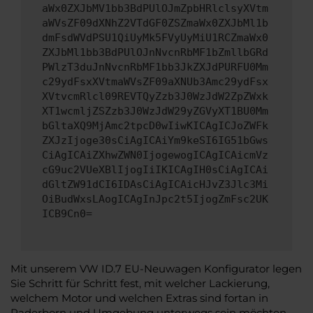
aWx0ZXJbMV1bb3BdPUlOJmZpbHRlclsyXVtm
aWVsZF09dXNhZ2VTdGF0ZSZmaWx0ZXJbMl1b
dmFsdWVdPSU1QiUyMk5FVyUyMiU1RCZmaWx0
ZXJbMl1bb3BdPUlOJnNvcnRbMF1bZmllbGRd
PWlzT3duJnNvcnRbMF1bb3JkZXJdPURFU0Mm
c29ydFsxXVtmaWVsZF09aXNUb3Amc29ydFsx
XVtvcmRlcl09REVTQyZzb3J0WzJdW2ZpZWxk
XT1wcmljZSZzb3J0WzJdW29yZGVyXT1BU0Mm
bGltaXQ9MjAmc2tpcD0wIiwKICAgICJoZWFk
ZXJzIjoge30sCiAgICAiYm9keSI6IG51bGws
CiAgICAiZXhwZWN0IjogewogICAgICAicmVz
cG9uc2VUeXBlIjogIiIKICAgIH0sCiAgICAi
dGltZW91dCI6IDAsCiAgICAicHJvZ3Jlc3Mi
OiBudWxsLAogICAgInJpc2t5IjogZmFsc2UK
ICB9Cn0=
Mit unserem VW ID.7 EU-Neuwagen Konfigurator legen
Sie Schritt für Schritt fest, mit welcher Lackierung,
welchem Motor und welchen Extras sind fortan in
Paderborn und Umgebung unterwegs sein möchten.