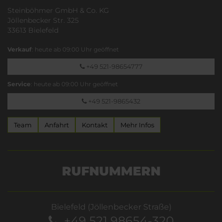
Steinböhmer GmbH & Co. KG
Jöllenbecker Str. 325
33613 Bielefeld
Verkauf
: heute ab 09:00 Uhr geöffnet
+49 521-98654777
Service
: heute ab 09:00 Uhr geöffnet
+49 521-9865432
Team
Anfahrt
Kontakt
Mehr Infos
RUFNUMMERN
Bielefeld (Jöllenbecker Straße)
+49 521 98654-320