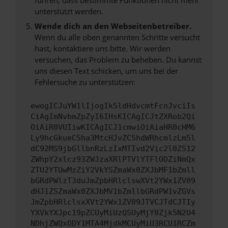
unterstützt werden.
Wende dich an den Webseitenbetreiber.
Wenn du alle oben genannten Schritte versucht
hast, kontaktiere uns bitte. Wir werden
versuchen, das Problem zu beheben. Du kannst
uns diesen Text schicken, um uns bei der
Fehlersuche zu unterstützen:
ewogICJuYW1lIjogIk5ldHdvcmtFcnJvciIs
CiAgImNvbmZpZyI6IHsKICAgICJtZXRob2Qi
OiAiR0VUIiwKICAgICJ1cmwiOiAiaHR0cHM6
Ly9hcGkueC5ha3MtcHJvZC5hdWRhcmlzLm5l
dC92MS9jbGllbnRzLzIxMTIvd2Vic2l0ZS12
ZWhpY2xlcz93ZWJzaXRlPTVlYTFlODZiNmQx
ZTU2YTUwMzZiY2VkYSZmaWx0ZXJbMF1bZmll
bGRdPWlzT3duJmZpbHRlclswXVt2YWx1ZV09
dHJ1ZSZmaWx0ZXJbMV1bZmllbGRdPW1vZGVs
JmZpbHRlclsxXVt2YWx1ZV09JTVCJTdCJTIy
YXVkYXJpc19pZCUyMiUzQSUyMjY0Zjk5N2U4
NDhjZWQxODY1MTA4MjdkMCUyMiU3RCU1RCZm