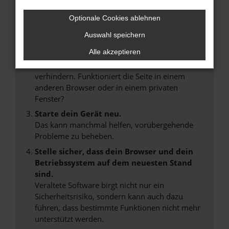
Internetverbindung.
Laden andere Webseiten, zum Beispiel deine
Optionale Cookies ablehnen
Suchmaschine?
Auswahl speichern
Prüfe deine Browsererweiterungen.
Alle akzeptieren
Manche Erweiterungen, wie Werbeblocker,
können das Laden bestimmter Seiten
verhindern. Funktioniert die Seite in einem
anderen Browser oder in einem privaten
Fenster?
Starte dein Gerät neu.
Das kann manchmal helfen, vorübergehende
Probleme zu beheben.
Stelle sicher, dass dein Browser und dein
Betriebssystem auf dem neuesten Stand
sind.
Veraltete Software birgt nicht nur ein
Sicherheitsrisiko, sondern kann auch dazu
führen, dass bestimmte Funktionen nicht mehr
unterstützt werden.