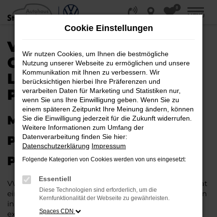
0
Zum
MENÜ
Hauptinhalt
Cookie Einstellungen
springen
VW POLO
Wir nutzen Cookies, um Ihnen die bestmögliche
GEBRAUCHTWAGEN |
Nutzung unserer Webseite zu ermöglichen und unsere
Kommunikation mit Ihnen zu verbessern. Wir
LIEFERSERVICE NACH
berücksichtigen hierbei Ihre Präferenzen und
PADERBORN
verarbeiten Daten für Marketing und Statistiken nur,
wenn Sie uns Ihre Einwilligung geben. Wenn Sie zu
einem späteren Zeitpunkt Ihre Meinung ändern, können
MIT RABATT DURCH
Sie die Einwilligung jederzeit für die Zukunft widerrufen.
Weitere Informationen zum Umfang der
Datenverarbeitung finden Sie hier:
PADERBORN MIT DEM VW
Datenschutzerklärung
Impressum
POLO GEBRAUCHTWAGEN
Folgende Kategorien von Cookies werden von uns eingesetzt:
Essentiell
VW Polo Gebrauchtwagen liegen im Trend und das hat
Diese Technologien sind erforderlich, um die
einen vergleichsweise einfachen Grund. Ob für Fahrten
Kernfunktionalität der Webseite zu gewährleisten.
in und um Paderborn oder längere Strecken: es
Spaces CDN
existieren schlichtweg kaum Fahrzeuge, die diesem