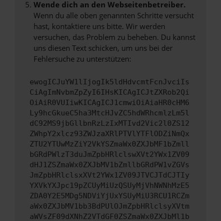
Wende dich an den Webseitenbetreiber.
Wenn du alle oben genannten Schritte versucht
hast, kontaktiere uns bitte. Wir werden
versuchen, das Problem zu beheben. Du kannst
uns diesen Text schicken, um uns bei der
Fehlersuche zu unterstützen:
ewogICJuYW1lIjogIk5ldHdvcmtFcnJvciIs
CiAgImNvbmZpZyI6IHsKICAgICJtZXRob2Qi
OiAiR0VUIiwKICAgICJ1cmwiOiAiaHR0cHM6
Ly9hcGkueC5ha3MtcHJvZC5hdWRhcmlzLm5l
dC92MS9jbGllbnRzLzIxMTIvd2Vic2l0ZS12
ZWhpY2xlcz93ZWJzaXRlPTVlYTFlODZiNmQx
ZTU2YTUwMzZiY2VkYSZmaWx0ZXJbMF1bZmll
bGRdPWlzT3duJmZpbHRlclswXVt2YWx1ZV09
dHJ1ZSZmaWx0ZXJbMV1bZmllbGRdPW1vZGVs
JmZpbHRlclsxXVt2YWx1ZV09JTVCJTdCJTIy
YXVkYXJpc19pZCUyMiUzQSUyMjVhNWNhMzE5
ZDA0Y2E5MDg5NDViYjUxYSUyMiU3RCU1RCZm
aWx0ZXJbMV1bb3BdPUlOJmZpbHRlclsyXVtm
aWVsZF09dXNhZ2VTdGF0ZSZmaWx0ZXJbMl1b