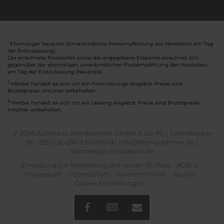
Ehemaliger Neupreis (Unverbindliche Preisempfehlung des Herstellers am Tag
1
der Erstzulassung).
Der errechnete Preisvorteil sowie die angegebene Ersparnis errechnet sich
gegenüber der ehemaligen unverbindlichen Preisempfehlung des Herstellers
am Tag der Erstzulassung (Neupreis).
2
Hierbei handelt es sich um ein Finanzierungs-Angebot. Preise sind
Bruttopreise. Irrtümer vorbehalten.
3
Hierbei handelt es sich um ein Leasing-Angebot. Preise sind Bruttopreise.
Irrtümer vorbehalten.
© 2026 Autohaus Steinböhmer GmbH & Co. KG | Jöllenbecker
Str. 325 | DE-33613 Bielefeld | info@steinboehmer.de |
Webdesign by audaris.de
Einladung zur Vorstellung des neuen ID. Polo
AGB´s
Impressum
Datenschutz
Barrierefreiheit
Azubis
Cookie Einstellungen