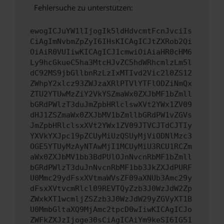
Fehlersuche zu unterstützen:
ewogICJuYW1lIjogIk5ldHdvcmtFcnJvciIs
CiAgImNvbmZpZyI6IHsKICAgICJtZXRob2Qi
OiAiR0VUIiwKICAgICJ1cmwiOiAiaHR0cHM6
Ly9hcGkueC5ha3MtcHJvZC5hdWRhcmlzLm5l
dC92MS9jbGllbnRzLzIxMTIvd2Vic2l0ZS12
ZWhpY2xlcz93ZWJzaXRlPTVlYTFlODZiNmQx
ZTU2YTUwMzZiY2VkYSZmaWx0ZXJbMF1bZmll
bGRdPWlzT3duJmZpbHRlclswXVt2YWx1ZV09
dHJ1ZSZmaWx0ZXJbMV1bZmllbGRdPW1vZGVs
JmZpbHRlclsxXVt2YWx1ZV09JTVCJTdCJTIy
YXVkYXJpc19pZCUyMiUzQSUyMjViODNlMzc3
OGE5YTUyMzAyNTAwMjI1MCUyMiU3RCU1RCZm
aWx0ZXJbMV1bb3BdPUlOJnNvcnRbMF1bZmll
bGRdPWlzT3duJnNvcnRbMF1bb3JkZXJdPURF
U0Mmc29ydFsxXVtmaWVsZF09aXNUb3Amc29y
dFsxXVtvcmRlcl09REVTQyZzb3J0WzJdW2Zp
ZWxkXT1wcmljZSZzb3J0WzJdW29yZGVyXT1B
U0MmbGltaXQ9MjAmc2tpcD0wIiwKICAgICJo
ZWFkZXJzIjoge30sCiAgICAiYm9keSI6IG51