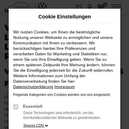
0
Zum
MENÜ
Hauptinhalt
Cookie Einstellungen
springen
VW SHARAN KAUFEN,
Wir nutzen Cookies, um Ihnen die bestmögliche
LEASEN, FINANZIEREN |
Nutzung unserer Webseite zu ermöglichen und unsere
Kommunikation mit Ihnen zu verbessern. Wir
LIEFERSERVICE NACH
berücksichtigen hierbei Ihre Präferenzen und
PADERBORN
verarbeiten Daten für Marketing und Statistiken nur,
wenn Sie uns Ihre Einwilligung geben. Wenn Sie zu
einem späteren Zeitpunkt Ihre Meinung ändern, können
VW SHARAN – IHR PERFEKTES
Sie die Einwilligung jederzeit für die Zukunft widerrufen.
Weitere Informationen zum Umfang der
Datenverarbeitung finden Sie hier:
FAHRZEUG FÜR PADERBORN
Datenschutzerklärung
Impressum
Folgende Kategorien von Cookies werden von uns eingesetzt:
Sie möchten in Paderborn und Umgebung mobil sein
bzw. mobil bleiben. Unser Vorschlag ist ein VW Sharan,
Essentiell
denn dieses Fahrzeug vereint eine ganze Reihe an
Diese Technologien sind erforderlich, um die
Vorzügen. Da ist zunächst einmal die Tradition des
Kernfunktionalität der Webseite zu gewährleisten.
Herstellers. Ein VW Sharan für Paderborn ist perfekt
Spaces CDN
verarbeitet und auf Langlebigkeit ausgelegt. Auf diese