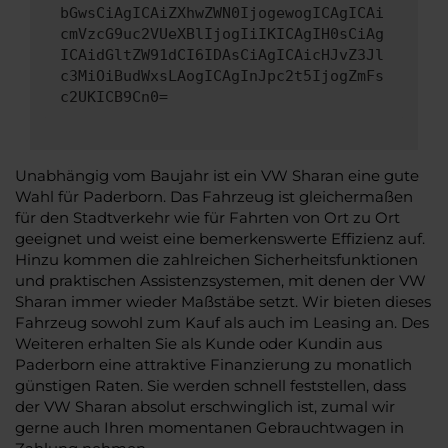
bGwsCiAgICAiZXhwZWN0IjogewogICAgICAi
cmVzcG9uc2VUeXBlIjogIiIKICAgIH0sCiAg
ICAidGltZW91dCI6IDAsCiAgICAicHJvZ3Jl
c3MiOiBudWxsLAogICAgInJpc2t5IjogZmFs
c2UKICB9Cn0=
Unabhängig vom Baujahr ist ein VW Sharan eine gute
Wahl für Paderborn. Das Fahrzeug ist gleichermaßen
für den Stadtverkehr wie für Fahrten von Ort zu Ort
geeignet und weist eine bemerkenswerte Effizienz auf.
Hinzu kommen die zahlreichen Sicherheitsfunktionen
und praktischen Assistenzsystemen, mit denen der VW
Sharan immer wieder Maßstäbe setzt. Wir bieten dieses
Fahrzeug sowohl zum Kauf als auch im Leasing an. Des
Weiteren erhalten Sie als Kunde oder Kundin aus
Paderborn eine attraktive Finanzierung zu monatlich
günstigen Raten. Sie werden schnell feststellen, dass
der VW Sharan absolut erschwinglich ist, zumal wir
gerne auch Ihren momentanen Gebrauchtwagen in