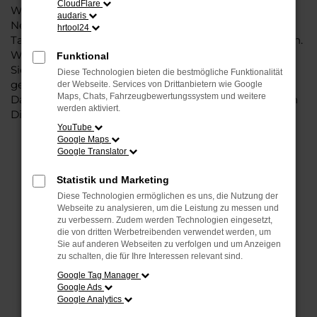
CloudFlare
Weise können Sie unbedenklich sowohl einen
audaris
Neuwagen als auch einen Gebrauchten, sowohl eine
hrtool24
Tageszulassung als auch einen Jahreswagen erwerben.
Wenn Sie sich für Steinböhmer entscheiden, erhalten
Funktional
Sie einen erheblichen Nachlass bzw. Rabatt und
Diese Technologien bieten die bestmögliche Funktionalität
genießen zudem einen außergewöhnlichen Service.
der Webseite. Services von Drittanbietern wie Google
Maps, Chats, Fahrzeugbewertungssystem und weitere
Das beginnt bei der Beratung und setzt sich mit vielen
werden aktiviert.
Dienstleistungen unserer Meisterwerkstatt fort.
YouTube
Google Maps
Google Translator
FEHLER: NETWORK ERROR
Statistik und Marketing
Beim Laden ist ein Fehler aufgetreten.
Diese Technologien ermöglichen es uns, die Nutzung der
Hier sind ein paar Tipps, die dir helfen können:
Webseite zu analysieren, um die Leistung zu messen und
zu verbessern. Zudem werden Technologien eingesetzt,
Überprüfe deine Firewall und deine
die von dritten Werbetreibenden verwendet werden, um
Sie auf anderen Webseiten zu verfolgen und um Anzeigen
Internetverbindung.
zu schalten, die für Ihre Interessen relevant sind.
Laden andere Webseiten, zum Beispiel deine
Google Tag Manager
Suchmaschine?
Google Ads
Google Analytics
Prüfe deine Browsererweiterungen.