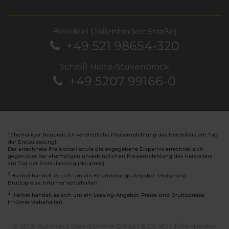
Bielefeld (Jöllenbecker Straße)
+49 521 98654-320
Schloß Holte-Stukenbrock
+49 5207 99166-0
Ehemaliger Neupreis (Unverbindliche Preisempfehlung des Herstellers am Tag
1
der Erstzulassung).
Der errechnete Preisvorteil sowie die angegebene Ersparnis errechnet sich
gegenüber der ehemaligen unverbindlichen Preisempfehlung des Herstellers
am Tag der Erstzulassung (Neupreis).
2
Hierbei handelt es sich um ein Finanzierungs-Angebot. Preise sind
Bruttopreise. Irrtümer vorbehalten.
3
Hierbei handelt es sich um ein Leasing-Angebot. Preise sind Bruttopreise.
Irrtümer vorbehalten.
© 2026 Autohaus Steinböhmer GmbH & Co. KG | Jöllenbecker