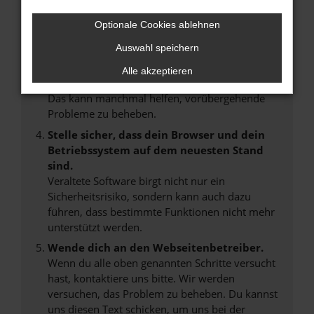
Manche Erweiterungen, wie Werbeblocker,
können das Laden bestimmter Seiten
Optionale Cookies ablehnen
verhindern. Funktioniert die Seite in einem
anderen Browser oder in einem privaten
Auswahl speichern
Fenster?
Alle akzeptieren
Starte dein Gerät neu.
Das kann manchmal helfen, vorübergehende
Probleme zu beheben.
Stelle sicher, dass dein Browser und dein
Betriebssystem auf dem neuesten Stand
sind.
Veraltete Software birgt nicht nur ein
Sicherheitsrisiko, sondern kann auch dazu
führen, dass bestimmte Funktionen nicht mehr
unterstützt werden.
Wende dich an den Webseitenbetreiber.
Wenn du alle oben genannten Schritte versucht
hast, kontaktiere uns bitte. Wir werden
versuchen, das Problem zu beheben. Du kannst
uns diesen Text schicken, um uns bei der