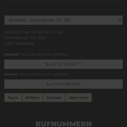
Steinböhmer GmbH & Co. KG
Jöllenbecker Str. 325
33613 Bielefeld
Verkauf
: heute ab 09:00 Uhr geöffnet
+49 521-98654777
Service
: heute ab 09:00 Uhr geöffnet
+49 521-9865432
Team
Anfahrt
Kontakt
Mehr Infos
RUFNUMMERN