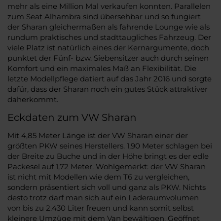
mehr als eine Million Mal verkaufen konnten. Parallelen
zum Seat Alhambra sind übersehbar und so fungiert
der Sharan gleichermaßen als fahrende Lounge wie als
rundum praktisches und stadttaugliches Fahrzeug. Der
viele Platz ist natürlich eines der Kernargumente, doch
punktet der Fünf- bzw. Siebensitzer auch durch seinen
Komfort und ein maximales Maß an Flexibilität. Die
letzte Modellpflege datiert auf das Jahr 2016 und sorgte
dafür, dass der Sharan noch ein gutes Stück attraktiver
daherkommt.
Eckdaten zum VW Sharan
Mit 4,85 Meter Länge ist der VW Sharan einer der
größten PKW seines Herstellers. 1,90 Meter schlagen bei
der Breite zu Buche und in der Höhe bringt es der edle
Packesel auf 1,72 Meter. Wohlgemerkt: der VW Sharan
ist nicht mit Modellen wie dem T6 zu vergleichen,
sondern präsentiert sich voll und ganz als PKW. Nichts
desto trotz darf man sich auf ein Laderaumvolumen
von bis zu 2.430 Liter freuen und kann somit selbst
kleinere Umzüge mit dem Van bewältigen. Geöffnet